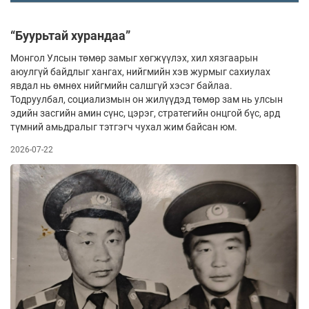
“Буурьтай хурандаа”
Монгол Улсын төмөр замыг хөгжүүлэх, хил хязгаарын
аюулгүй байдлыг хангах, нийгмийн хэв журмыг сахиулах
явдал нь өмнөх нийгмийн салшгүй хэсэг байлаа.
Тодруулбал, социализмын он жилүүдэд төмөр зам нь улсын
эдийн засгийн амин сүнс, цэрэг, стратегийн онцгой бүс, ард
түмний амьдралыг тэтгэгч чухал жим байсан юм.
2026-07-22