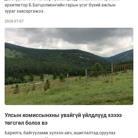
архитектор Б.Батцолмонгийн гарын үсэг бүхий ажлын
зураг хавсаргажээ.
2026-07-07
Улсын комиссынхны увайгүй үйлдлүүд хэзээ
төгсгөл болох вэ
Барилга, байгууламж хүлээн авч, ашиглалтад оруулах