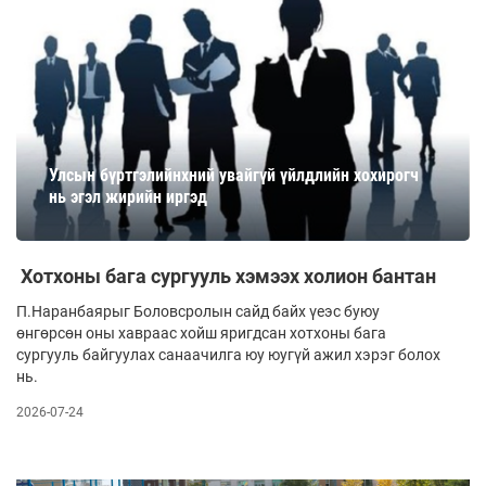
Улсын бүртгэлийнхний увайгүй үйлдлийн хохирогч
нь эгэл жирийн иргэд
Хотхоны бага сургууль хэмээх холион бантан
П.Наранбаярыг Боловсролын сайд байх үеэс буюу
өнгөрсөн оны хавраас хойш яригдсан хотхоны бага
сургууль байгуулах санаачилга юу юугүй ажил хэрэг болох
нь.
2026-07-24