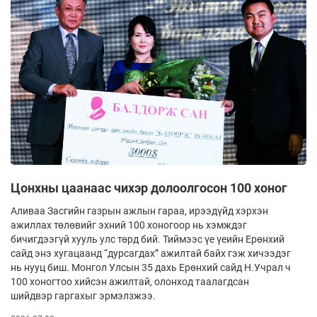
Цонхны цаанаас чихэр долоолгосон 100 хоног
Аливаа Засгийн газрын ажлын гараа, ирээдүйд хэрхэн
ажиллах төлөвийг эхний 100 хоногоор нь хэмждэг
бичигдээгүй хууль улс төрд бий. Тиймээс үе үеийн Ерөнхий
сайд энэ хугацаанд “дурсагдах” ажилтай байх гэж хичээдэг
нь нууц биш. Монгол Улсын 35 дахь Ерөн­хий сайд Н.Учрал ч
100 хоногтоо хийсэн ажилтай, олонход таалагдсан
шийдвэр гаргахыг эр­мэлзжээ.