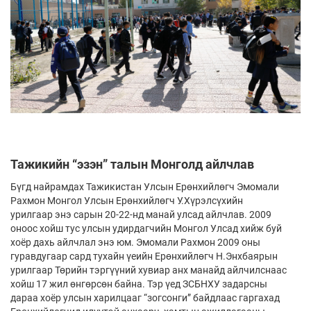
Тажикийн “эзэн” талын Монголд айлчлав
Бүгд найрамдах Тажикистан Улсын Ерөнхийлөгч Эмомали
Рахмон Монгол Улсын Ерөнхийлөгч У.Хүрэлсүхийн
урилгаар энэ сарын 20-22-нд манай улсад айлчлав. 2009
оноос хойш тус улсын удирдагчийн Монгол Улсад хийж буй
хоёр дахь айлчлал энэ юм. Эмомали Рахмон 2009 оны
гуравдугаар сард тухайн үеийн Ерөнхийлөгч Н.Энхбаярын
урилгаар Төрийн тэргүүний хувиар анх манайд айлчилснаас
хойш 17 жил өнгөрсөн байна. Тэр үед ЗСБНХУ задарсны
дараа хоёр улсын харилцааг “зогсонги” байдлаас гаргахад