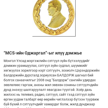
“MCS-ийн Оджаргал”-ыг илүү дэмжье
Монгол Улсад мэргэжлийн сэтгүүл зүйн бүтээлүүдийг
дэмжин урамшуулах, сэтгүүл зүйн судлал, шүүмжийг
хөгжүүлэх зорилгоор нэрт сэтгүүлч, зохиолч Цэрэндоржийн
Балдоржийн дурсгалд зориулсан БАЛДОРЖ шагнал бий
болгох санаачилгыг 2008 онд “Балдорж” сангийн удирдах
зөвлөлөөс гаргаж, анхны жил зөвхөн сонины сэтгүүлчдийн
дунд энэхүү шалгаруулалт явагдсан түүхтэй. Хоёр дахь
жилээс нь телевиз, радио, сэтгүүл, сайт гээд сэтгүүл зүйн
өргөн уудам талбарт өөр өөрийн чиглэлээр бүтээн туурвиж
буй бүхий л сэтгүүлчдийг хамардаг болж, жилд дунджаар