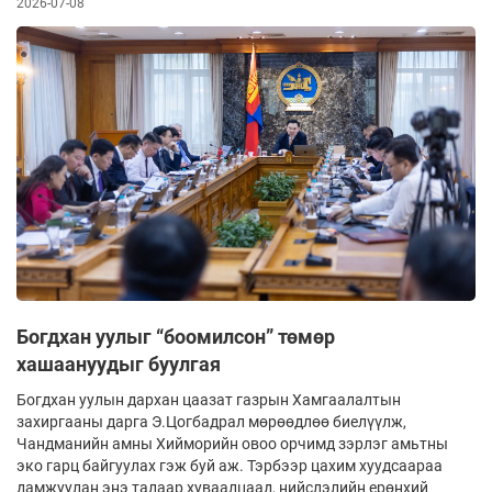
2026-07-08
Богдхан уулыг “боомилсон” төмөр
хашаануудыг буулгая
Богдхан уулын дархан цаазат газрын Хамгаалалтын
захиргааны дарга Э.Цогбадрал мөрөөдлөө биелүүлж,
Чандманийн амны Хийморийн овоо орчимд зэрлэг амьтны
эко гарц байгуулах гэж буй аж. Тэрбээр цахим хуудсаараа
дамжуулан энэ талаар хуваалцаад, нийслэлийн ерөнхий