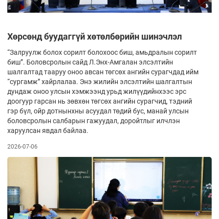
Хөрсөнд буудаггүй хөтөлбөрийн шинэчлэл
“Залруулж болох сорилт болохоос биш, амьдралын сорилт
биш”. Боловсролын сайд Л.Энх-Амгалан элсэлтийн
шалгалтад тааруу оноо авсан төгсөх ангийн сурагчдад ийм
“сургамж” хайрлалаа. Энэ жилийн элсэлтийн шалгалтын
дундаж оноо улсын хэмжээнд урьд жилүүдийнхээс эрс
доогуур гарсан нь зөвхөн төгсөх ангийн сурагчид, тэдний
гэр бүл, ойр дотнынхны асуудал төдий бус, манай улсын
боловсролын салбарын гажуудал, доройтлыг илчлэн
харуулсан явдал байлаа.
2026-07-06