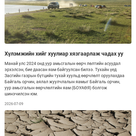
Хүлэмжийн хийг хуулиар хязгаарлаж чадах уу
Манай улс 2024 онд уур амьсгалын өөрч­ лөлтийн асуудал
эрхэлсэн, бие даасан яам байгуулсан билээ. Тухайн үед
Засгийн газрын бүтцийн тухай хуульд өөрчлөлт оруулахдаа
Байгаль орчин, аялал жуулчлалын яамыг Байгаль орчин,
уур амьсгалын өөрчлөлтийн яам (БОУАӨЯ) болгож
шинэчилсэн юм.
2026-07-09