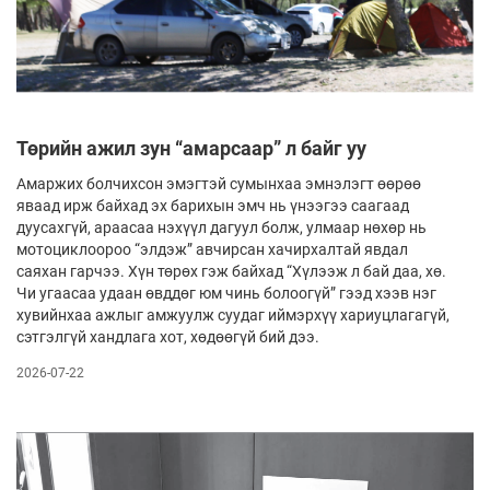
Төрийн ажил зун “амарсаар” л байг уу
Амаржих болчихсон эмэгтэй сумынхаа эмнэлэгт өөрөө
яваад ирж байхад эх барихын эмч нь үнээгээ саагаад
дуусахгүй, араасаа нэхүүл дагуул болж, улмаар нөхөр нь
мотоциклоороо “элдэж” авчирсан хачирхалтай явдал
саяхан гарчээ. Хүн төрөх гэж байхад “Хүлээж л бай даа, хө.
Чи угаасаа удаан өвддөг юм чинь болоогүй” гээд хээв нэг
хувийнхаа ажлыг амжуулж суудаг иймэрхүү хариуцлагагүй,
сэтгэлгүй хандлага хот, хөдөөгүй бий дээ.
2026-07-22