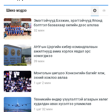
Шинэ мэдээ
Эмэгтэйчүүд Бээжин, эрэгтэйчүүд Японд
бэлтгэл базаахаар хилийн дээс алхлаа
32 мин
АНУ-ын Цэргийн кибер командлалаын
ажилтнууд амиа хорлох явдал эрс
нэмэгджээ
39 мин
Монголын шигшээ Хонконгийн багийг ялж,
эхний хожлоо авлаа
1 цаг 2 мин
Техникийн өндөр үзүүлэлттэй агаарын хөлөг
худалдан авах хүсэлтээ уламжлав
1 цаг 32 мин