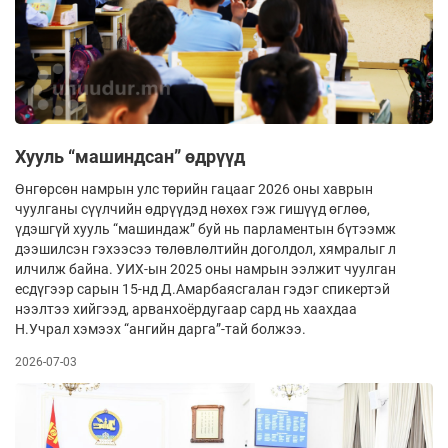
Хууль “машиндсан” өдрүүд
Өнгөрсөн намрын улс төрийн гацааг 2026 оны хаврын
чуулганы сүүлчийн өдрүүдэд нөхөх гэж гишүүд өглөө,
үдэшгүй хууль “машиндаж” буй нь парламентын бүтээмж
дээшилсэн гэхээсээ төлөвлөлтийн доголдол, хямралыг л
илчилж байна. УИХ-ын 2025 оны намрын ээлжит чуулган
есдүгээр сарын 15-нд Д.Амарбаясгалан гэдэг спикертэй
нээлтээ хийгээд, арванхоёрдугаар сард нь хаахдаа
Н.Учрал хэмээх “ангийн дарга”-тай бол­жээ.
2026-07-03