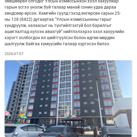
зөвшөөрөл олгодог Улсын комиссынхон хээл хахуулиар
гарын үсгээ үнэлж буй талаар манай сонин удаа дараа
хөндсөөр ирсэн. Хамгийн сүүлд гэхэд өнгөрсөн сарын 25-
ны 128 (8422) дугаартаа “Улсын комиссынхны гарыг
хүндрүүлж, халаасыг нь түнтийлгэхгүй бол барилгыг
ашиглалтад хүлээн авахгүй” нийтлэлээрээ хээл хахуулийн
хэрэгт холбогдон ял шийтгүүлсэн болон өдгөө мөрдөн
шалгуулж байгаа хүмүүсийн талаар хүргэсэн билээ.
2026-07-07