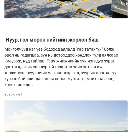
Нуур, гол мөрөн нийтийн жорлон биш
Монголчууд нэг үеэ бодоход аялалд “гар татахгүй” болж,
өвөл нь гадагшаа, зун нь дотооддоо хөндлөн гулд аялсаар
юм үзэж, нүд тайлав. Гэвч жилжилийн зун нэглдүр зураг
давтагддаг нь хаа дуртай газартаа хаяа хатган аж
төржирсэн нүүдэлчин улс өнөөхэр гол, нуурын эрэг дагуу
хүссэн байршилдаа аяны дөрөө мулталж, майхнаа зоон,
хонож өнждөг.
2026-07-21