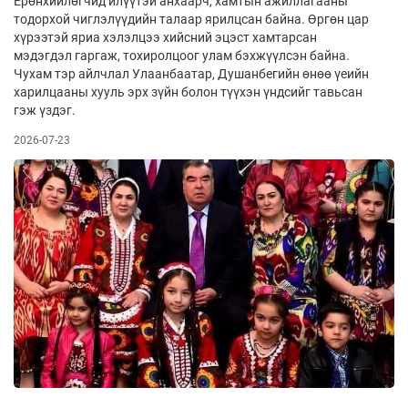
Ерөнхийлөгчид илүүтэй анхаарч, хамтын ажиллагааны
тодорхой чиглэлүүдийн талаар ярилцсан байна. Өргөн цар
хүрээтэй яриа хэлэлцээ хийсний эцэст хамтарсан
мэдэгдэл гаргаж, тохиролцоог улам бэхжүүлсэн байна.
Чухам тэр айлчлал Улаанбаатар, Душанбегийн өнөө үеийн
харилцааны хууль эрх зүйн болон түүхэн үндсийг тавьсан
гэж үздэг.
2026-07-23