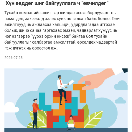
Хүн өвддөг шиг байгууллага ч “өвчилдөг”
Тухайн компанийн ашиг тэр жилдээ өсөж, борлуулалт нь
нэмэгдэн, зах зээлд эзлэх хувь нь тэлсэн байж болно. Гэвч
ажилтнууд нь ажлаасаа халширч, удирдлагадаа итгэхээ
больж, шинэ санаа гаргахаас эмээн, чадварлаг хүмүүс нь
нэг нэгээрээ “үүрээ орхин нисэж” байгаа бол тухайн
байгууллагыг салбартаа амжилттай, өрсөлдөх чадвартай
гэж дүгнэх нь өрөөсгөл аж.
2026-07-23