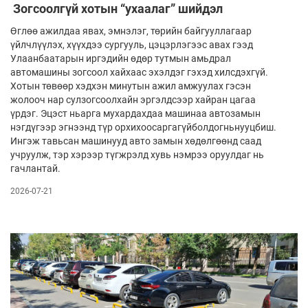
Зогсоолгүй хотын “ухаалаг” шийдэл
Өглөө ажилдаа явах, эмнэлэг, төрийн байгууллагаар
үйлчлүүлэх, хүүхдээ сургууль, цэцэрлэгээс авах гээд
Улаанбаатарын иргэдийн өдөр тутмын амьдрал
автомашины зогсоол хайхаас эхэлдэг гэхэд хилсдэхгүй.
Хотын төвөөр хэдхэн минутын ажил амжуулах гэсэн
жолооч нар сулзогсоолхайн эргэлдсээр хайран цагаа
үрдэг. Эцэст ньарга мухардахдаа машинаа автозамын
нэгдүгээр эгнээнд түр орхихоосаргагүйболдогньнууцбиш.
Ингэж тавьсан машинууд авто замын хөдөлгөөнд саад
учруулж, тэр хэрээр түгжрэлд хувь нэмрээ оруулдаг нь
гачлантай.
2026-07-21