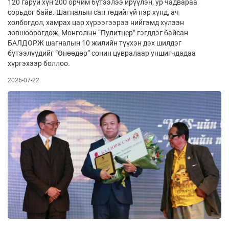
120 гаруй хүн 200 орчим бүтээлээ ирүүлэн, ур чадвараа
сорьдог байв. Шагналын сан төдийгүй нэр хүнд, ач
холбогдол, хамрах цар хүрээгээрээ нийгэмд хүлээн
зөвшөөрөгдөж, Монголын “Пулитцер” гэгддэг байсан
БАЛДОРЖ шагналын 10 жилийн түүхэн дэх шилдэг
бүтээлүүдийг “Өнөөдөр” сонин цувралаар уншигчдадаа
хүргэхээр боллоо.
2026-07-22