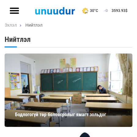
30°C
3593.93
$
Эхлэл
Нийтлэл
Нийтлэл
Бодлогогүй төр боловсролыг ямагт зольдог