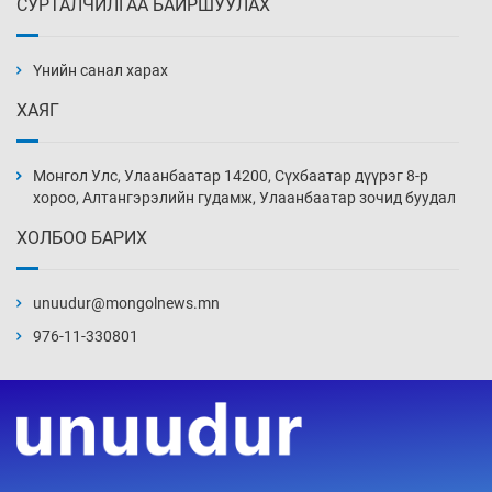
СУРТАЛЧИЛГАА БАЙРШУУЛАХ
Сурагчдын дүрэмт хувцасны иж бүрдэлд
поло цамц орууллаа
Үнийн санал харах
4 цаг 2 мин
ХАЯГ
Шинжлэх ухаанаа хөсөр хаясан улс
чадваргүй мэргэжилтнүүд л “үйлдвэрлэдэг”
Монгол Улс, Улаанбаатар 14200, Сүхбаатар дүүрэг 8-р
4 цаг 32 мин
хороо, Алтангэрэлийн гудамж, Улаанбаатар зочид буудал
ХОЛБОО БАРИХ
Аппликэйшн хөгжүүлэхийн оронд ажлаа хий,
Г.Дамдинням сайд аа
unuudur@mongolnews.mn
5 цаг 2 мин
976-11-330801
Эвдэрхий замаар түрээ барьж, иргэдийнхээ
халаасыг тэмтэрч эхэллээ
5 цаг 32 мин
Тэтгэлэг, хөнгөлөлттэй зээлийн санхүүжилт