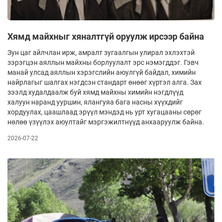
Хямд майхныг хяналтгүй оруулж ирсээр байна
Зун цаг айлчлан ирж, амралт зугаалгын улирал эхлэхтэй
зэрэгцэн аяллын майхны борлуулалт эрс нэмэгддэг. Гэвч
манай улсад аяллын хэрэгслийн аюулгүй байдал, химийн
найрлагыг шалгах нэгдсэн стандарт өнөөг хүртэл алга. Зах
зээлд худалдаалж буй хямд майхны химийн нэгдлүүд
халуун наранд ууршин, ялангуяа бага насны хүүхдийг
хордуулах, цаашлаад эрүүл мэндэд нь урт хугацааны сөрөг
нөлөө үзүүлэх аюултайг мэргэжилтнүүд анхааруулж байна.
2026-07-22