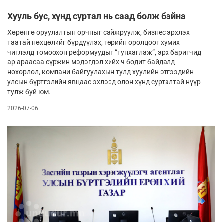
Хууль бус, хүнд суртал нь саад болж байна
Хөрөнгө оруулалтын орчныг сайжруулж, бизнес эрхлэх
таатай нөхцөлийг бүрдүүлэх, төрийн оролцоог хумих
чиглэлд томоохон ре­­формуудыг “тунхаглаж”, эрх баригчид
ар араасаа сүржин мэдэгдэл хийх ч бодит байдалд
нөхөрлөл, компани байгуулахын тулд хуулийн этгээдийн
улсын бүртгэлийн явцаас эхлээд олон хүнд сурталтай нүүр
тулж буй юм.
2026-07-06