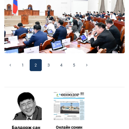
1
2
3
4
5
Балдорж сан
Онлaйн сонин