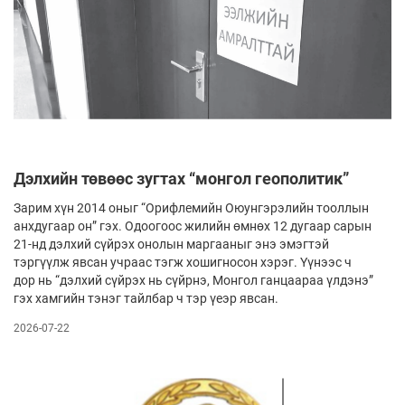
Дэлхийн төвөөс зугтах “монгол геополитик”
Зарим хүн 2014 оныг “Орифлемийн Оюун­гэрэлийн тооллын
анхдугаар он” гэх. Одоогоос жилийн өмнөх 12 дугаар сарын
21-нд дэлхий сүйрэх оно­лын маргааныг энэ эмэгтэй
тэргүүлж явсан учраас тэгж хошигносон хэрэг. Үүнээс ч
дор нь “дэлхий сүйрэх нь сүйрнэ, Монгол ганцаараа үл­­дэнэ”
гэх хамгийн тэнэг тайлбар ч тэр үеэр явсан.
2026-07-22