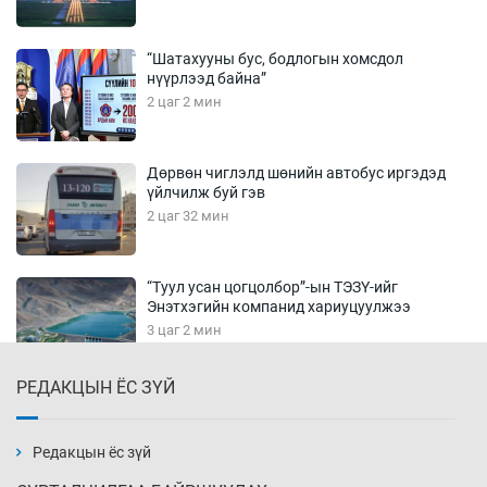
“Шатахууны бус, бодлогын хомсдол
нүүрлээд байна”
2 цаг 2 мин
Дөрвөн чиглэлд шөнийн автобус иргэдэд
үйлчилж буй гэв
2 цаг 32 мин
“Туул усан цогцолбор”-ын ТЭЗҮ-ийг
Энэтхэгийн компанид хариуцуулжээ
3 цаг 2 мин
РЕДАКЦЫН ЁС ЗҮЙ
Алтны үнэ долоо хоногийнхоо дээд түвшинд
хүрэв
3 цаг 32 мин
Редакцын ёс зүй