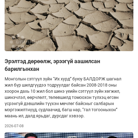
Эрэлтэд дөрөөлж, эрээгүй аашилсан
барилгынхан
Монголын сэтгүүл зүйн “Их хурд” буюу БАЛДОРЖ шагнал
жил бүр шилдгүүдээ тодруулдаг байсан 2008-2018 оны
хоорон дахь 10 жил бол шинэ үеийн сэтгүүл зүйн хөгжил,
шинэчлэл, өөрчлөлт, төлөвшилд томоохон түлхэц өгсөн
үсрэнгүй дэвшлийн түүхэн мөчлөг байсныг салбарын
мэргэжилтнүүд, судлаачид, багш нар, “гал тогооныхон”
маань ил, далд ярьдаг, дурсдаг хэвээр.
2026-07-08