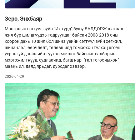
Зеро, Энхбаяр
Монголын сэтгүүл зүйн “Их хурд” буюу БАЛДОРЖ шагнал
жил бүр шилдгүүдээ тодруулдаг байсан 2008-2018 оны
хоорон дахь 10 жил бол шинэ үеийн сэтгүүл зүйн хөгжил,
шинэчлэл, өөрчлөлт, төлөвшилд томоохон түлхэц өгсөн
үсрэнгүй дэвшлийн түүхэн мөчлөг байсныг салбарын
мэргэжилтнүүд, судлаачид, багш нар, “гал тогооныхон”
маань ил, далд ярьдаг, дурсдаг хэвээр.
2026-04-29