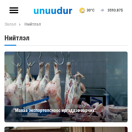
30°C
3593.87
$
Эхлэл
Нийтлэл
Нийтлэл
“Махаа экспортолсноос иргэддээ зарчих”