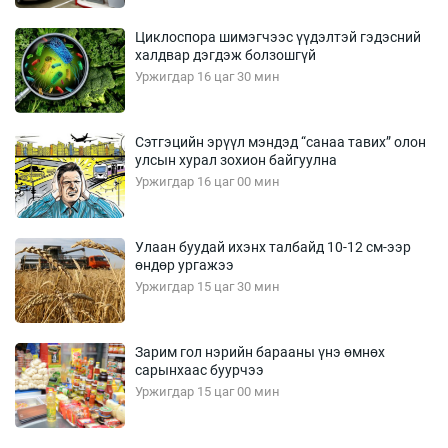
Циклоспора шимэгчээс үүдэлтэй гэдэсний
халдвар дэгдэж болзошгүй
Уржигдар 16 цаг 30 мин
Сэтгэцийн эрүүл мэндэд “санаа тавих” олон
улсын хурал зохион байгуулна
Уржигдар 16 цаг 00 мин
Улаан буудай ихэнх талбайд 10-12 см-ээр
өндөр ургажээ
Уржигдар 15 цаг 30 мин
Зарим гол нэрийн барааны үнэ өмнөх
сарынхаас буурчээ
Уржигдар 15 цаг 00 мин