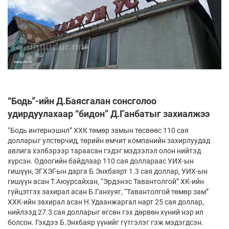
“Бодь”-ийн Д.Баясгалан сонсголоо
удирдуулахаар “бидон” Д.Ганбатыг захиалжээ
“Бодь интернэшнл” ХХК төмөр замын төсвөөс 110 сая
долларыг улстөрчид, төрийн өмчит компанийн захирлуудад
авлига хэлбэрээр тараасан гэдэг мэдээлэл олон нийтэд
хүрсэн. Одоогийн байдлаар 110 сая доллараас УИХ-ын
гишүүн, ЗГХЭГ-ын дарга Б.Энхбаярт 1.3 сая доллар, УИХ-ын
гишүүн асан Т.Аюурсайхан, “Эрдэнэс Тавантолгой” ХК-ийн
гүйцэтгэх захирал асан Б.Ганхуяг, “Тавантолгой төмөр зам”
ХХК-ийн захирал асан Н.Удаанжаргал нарт 25 сая доллар,
нийлээд 27.3 сая долларыг өгсөн гэх дөрвөн хүний нэр ил
болсон. Гэхдээ Б.Энхбаяр үүнийг гүтгэлэг гэж мэдэгдсэн.