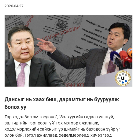
2026-04-27
Дансыг нь хаах биш, дарамтыг нь бууруулж
болох уу
Гар хөдөлбөл ам тосдоно”, “Залхуугийн гадаа түлшгүй,
залгидгийн гэрт хоолгүй” гэх мэтээр ажиллаж,
хөдөлмөрлөхийн сайхныг, үр шимийг нь бахадсан зүйр үг
олон бий. Гэтэл ажиллаад, хөдөлмөрлөөд, хичээгээд