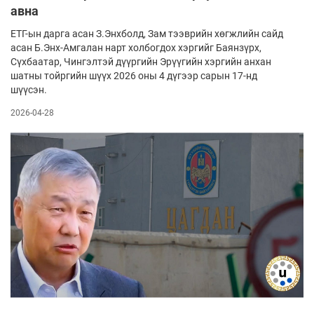
авна
ЕТГ-ын дарга асан З.Энхболд, Зам тээврийн хөгжлийн сайд
асан Б.Энх-Амгалан нарт холбогдох хэргийг Баянзүрх,
Сүхбаатар, Чингэлтэй дүүргийн Эрүүгийн хэргийн анхан
шатны тойргийн шүүх 2026 оны 4 дүгээр сарын 17-нд
шүүсэн.
2026-04-28