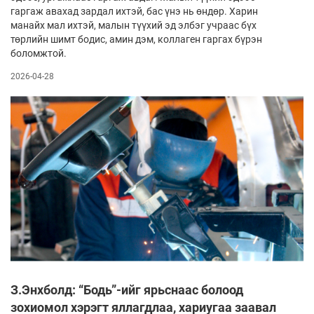
гаргаж авахад зардал ихтэй, бас үнэ нь өндөр. Харин
манайх мал ихтэй, малын түүхий эд элбэг учраас бүх
төрлийн шимт бодис, амин дэм, коллаген гаргах бүрэн
боломжтой.
2026-04-28
З.Энхболд: “Бодь”-ийг ярьснаас болоод
зохиомол хэрэгт яллагдлаа, хариугаа заавал