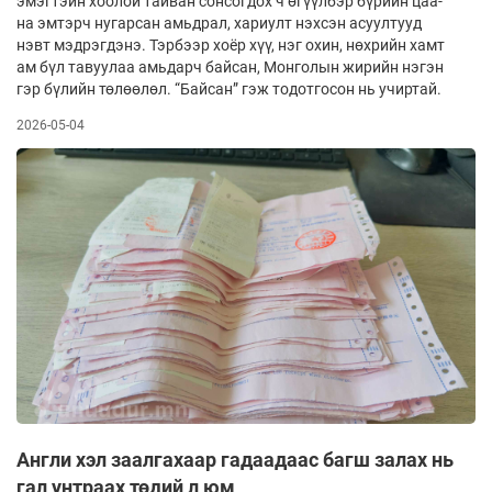
эмэгтэйн хоолой тай­ван сонсогдох ч өгүүлбэр бүрийн цаа­
на эмтэрч нугарсан амьдрал, хариулт нэхсэн асуултууд
нэвт мэдрэгдэнэ. Тэрбээр хоёр хүү, нэг охин, нөхрийн хамт
ам бүл тавуулаа амьдарч байсан, Монголын жирийн нэгэн
гэр бүлийн төлөө­лөл. “Байсан” гэж тодотгосон нь учиртай.
2026-05-04
Англи хэл заалгахаар гадаадаас багш залах нь
гал унтраах төдий л юм