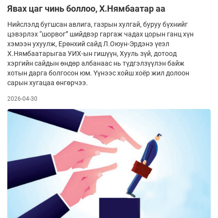
Явах цаг чинь боллоо, Х.Нямбаатар аа
Нийслэлд бугшсан авлига, газрын хулгай, буруу бүхнийг
цэвэрлэх “шорвог” шийдвэр гаргаж чадах цорын ганц хүн
хэмээн ухуулж, Ерөнхий сайд Л.Оюун-Эрдэнэ үеэл
Х.Нямбаатарыгаа УИХ-ын гишүүн, Хууль зүй, дотоод
хэргийн сайдын өндөр албанаас нь түдгэлзүүлэн байж
хотын дарга болгосон юм. Үүнээс хойш хоёр жил долоон
сарын хугацаа өнгөрчээ.
2026-04-30