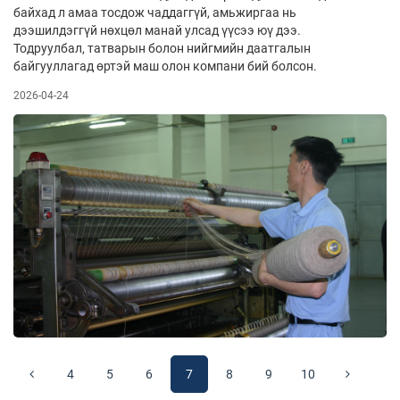
байхад л амаа тосдож чаддаггүй, амьжиргаа нь
дээшилдэггүй нөхцөл манай улсад үүсээ юү дээ.
Тодруулбал, татварын болон нийгмийн даатгалын
байгууллагад өртэй маш олон компани бий болсон.
2026-04-24
4
5
6
7
8
9
10