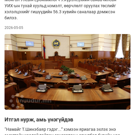
УИХ-ын тухай хуульд нэмэлт, өөрчлөлт оруулах төслийг
хэлэлцэхийг гишүүдийн 56.3 хувийн саналаар дэмжсэн
билээ.
2026-05-05
Итгэл нурж, амь үнэгүйдэв
“Намайг Т.Шинэбаяр гэдэг...” хэмээн яриагаа эхлэх энэ