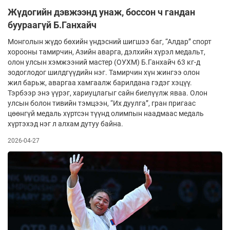
Жүдогийн дэвжээнд унаж, боссон ч гандан
буураагүй Б.Ганхайч
Монголын жүдо бөхийн үндэсний шигшээ баг, “Алдар” спорт
хорооны тамирчин, Азийн аварга, дэлхийн хүрэл медальт,
олон улсын хэмжээний мастер (ОУХМ) Б.Ганхайч 63 кг-д
зодоглодог шилдгүүдийн нэг. Тамирчин хүн жингээ олон
жил барьж, аваргаа хамгаалж барилдана гэдэг хэцүү.
Тэрбээр энэ үүрэг, хариуцлагыг сайн биелүүлж яваа. Олон
улсын болон тивийн тэмцээн, “Их дуулга”, гран пригаас
цөөнгүй медаль хүртсэн түүнд олимпын наадмаас медаль
хүртэхэд нэг л алхам дутуу байна.
2026-04-27