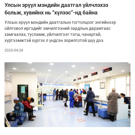
Улсын эрүүл мэндийн даатгал үйлчлэхээ
больж, хувийнх нь “хүлээс”-нд байна
Улсын эрүүл мэндийн даатгалын тогтолцоог энгийнээр
ойлговол иргэдийг эмчилгээний зардлын дарамтаас
хамгаалах, тусламж, үйлчилгээг тэгш, чанартай,
хүртээмжтэй хүргэх л үндсэн зорилготой шүү дээ.
2026-04-28