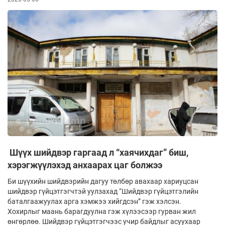
Шүүх шийдвэр гаргаад л “хаячихдаг” биш,
хэрэгжүүлэхэд анхаарах цаг болжээ
Би шүүхийн шийдвэрийн дагуу төлбөр авахаар хариуцсан
шийдвэр гүйцэтгэгчтэй уулзахад “Шийдвэр гүйцэтгэлийн
баталгаажуулах арга хэмжээ хийгдсэн” гэж хэлсэн.
Хохирлыг маань барагдуулна гэж хүлээсээр гурван жил
өнгөрлөө. Шийдвэр гүйцэтгэгчээс учир байдлыг асуухаар