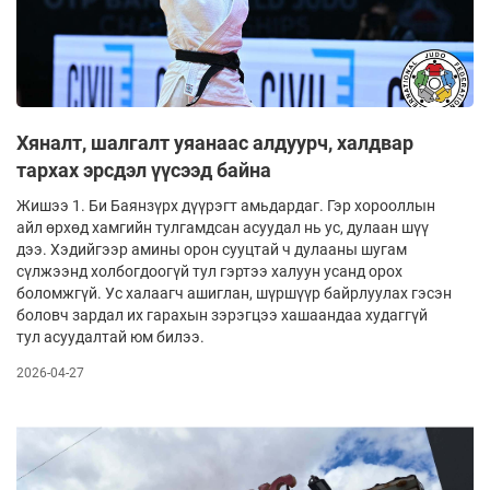
Хяналт, шалгалт уяанаас алдуурч, халдвар
тархах эрсдэл үүсээд байна
Жишээ 1. Би Баянзүрх дүүрэгт амьдардаг. Гэр хорооллын
айл өрхөд хамгийн тулгамдсан асуудал нь ус, дулаан шүү
дээ. Хэдийгээр амины орон сууцтай ч дулааны шугам
сүлжээнд хол­бог­доогүй тул гэртээ халуун усанд орох
боломж­гүй. Ус халаагч ашиглан, шүршүүр байр­луулах гэсэн
боловч зардал их гарахын зэ­рэг­цээ хашаандаа худаггүй
тул асуудалтай юм билээ.
2026-04-27