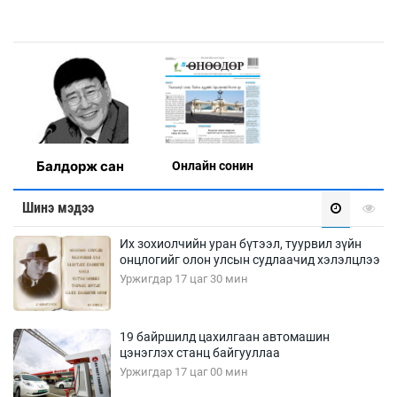
Балдорж сан
Онлaйн сонин
Шинэ мэдээ
Их зохиолчийн уран бүтээл, туурвил зүйн
онцлогийг олон улсын судлаачид хэлэлцлээ
Уржигдар 17 цаг 30 мин
19 байршилд цахилгаан автомашин
цэнэглэх станц байгууллаа
Уржигдар 17 цаг 00 мин