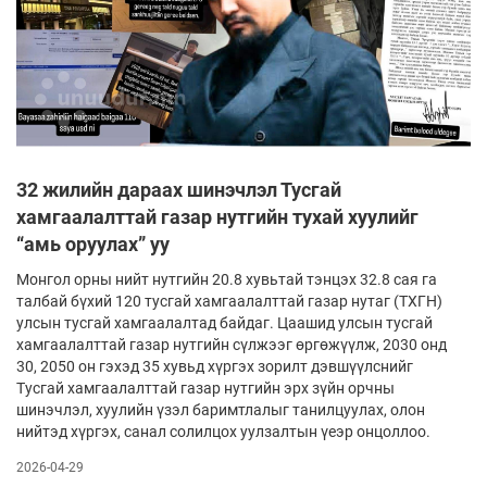
32 жилийн дараах шинэчлэл Тусгай
хамгаалалттай газар нутгийн тухай хуулийг
“амь оруулах” уу
Монгол орны нийт нутгийн 20.8 хувьтай тэнцэх 32.8 сая га
талбай бүхий 120 тусгай хамгаалалттай газар нутаг (ТХГН)
улсын тусгай хамгаалалтад байдаг. Цаашид улсын тусгай
хамгаалалттай газар нутгийн сүлжээг өргөжүүлж, 2030 онд
30, 2050 он гэхэд 35 хувьд хүргэх зорилт дэвшүүлснийг
Тусгай хамгаалалттай газар нутгийн эрх зүйн орчны
шинэчлэл, хуулийн үзэл баримтлалыг танилцуулах, олон
нийтэд хүргэх, санал солилцох уулзалтын үеэр онцоллоо.
2026-04-29