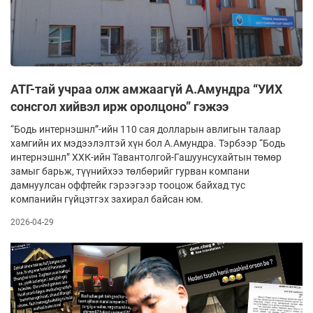
АТГ-тай учраа олж амжаагүй А.Амундра “УИХ
сонсгол хийвэл ирж оролцоно” гэжээ
“Бодь интернэшнл”-ийн 110 сая долларын авлигын талаар
хамгийн их мэдээлэлтэй хүн бол А.Амундра. Тэрбээр “Бодь
интернэшнл” ХХК-ийн Тавантолгой-Гашуунсухайтын төмөр
замыг барьж, түүнийхээ төлбөрийг гурван компани
дамнуулсан оффтейк гэрээгээр тооцож байхад тус
компанийн гүйцэтгэх захирал байсан юм.
2026-04-29