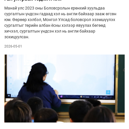
Манай улс 2023 оны Боловсролын ерөнхий хууль­даа
сургалтын үндсэн гадаад хэл нь анг­ли байхаар зааж өг­сөн
юм. Өөрөөр хэлбэл, Монгол Улсад боловсрол эзэм­шүүлэх
сургалтыг төрийн ал­бан ёсны хэлээр явуу­лах бөгөөд
хичээл, сургалтын үнд­сэн хэл нь англи байхаар
зохицуулсан.
2026-05-01