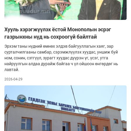
Хууль хэрэгжүүлэх ёстой Монополын эсрэг
газрынхны нүд нь сохроогүй байлтай
Эрхэм таны нүдний өмнөх элдэв байгууллагын хаяг, зар
сурталчилгааны самбар, сэрэмжлүүлэх хуудас, уншиж буй
ном, сонин, сэтгүүл, зурагт хуудас дүүрэн үг, үсэг, утга
найруулгын алдаа дурайж байгаа ч үл ойшоон өнгөрдөг нь
лавтай.
2026-04-29