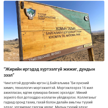
“Жирийн иргэдэд хүртээлгүй жижиг, дундын
зээл”
Чингэлтэй дүүргийн иргэн Ц.Байгальмаа “Би хүнсний
химич, технологич мэргэжилтэй. Мэргэжлээрээ 16 жил
ажилласан, өдгөө хувиараа бизнес эрхэлдэг. Миний
зорилго бол дотооддоо коллаген үйлдвэрлэх. Коллеганыг
гадаад оронд тахиа, гахай болон далайн амьтны түүхий
эдээс, ургамлаас гаргаж авдаг. Малын түүхий эдээс