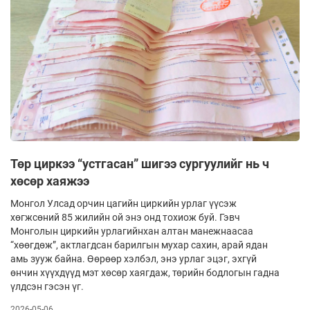
Төр циркээ “устгасан” шигээ сургуулийг нь ч
хөсөр хаяжээ
Монгол Улсад орчин цагийн циркийн урлаг үүсэж
хөгжсөний 85 жилийн ой энэ онд тохиож буй. Гэвч
Монголын циркийн урлагийнхан алтан манежнаасаа
“хөөгдөж”, актлагдсан барилгын мухар сахин, арай ядан
амь зууж байна. Өөрөөр хэлбэл, энэ урлаг эцэг, эхгүй
өнчин хүүхдүүд мэт хөсөр хаягдаж, төрийн бодлогын гадна
үлдсэн гэсэн үг.
2026-05-06