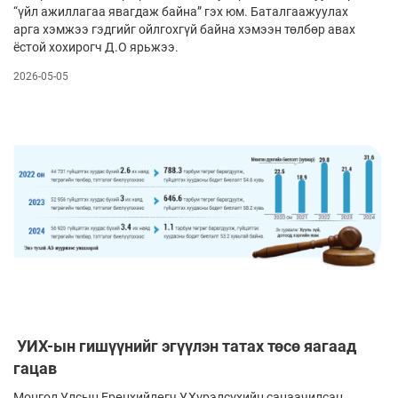
“үйл ажиллагаа явагдаж байна” гэх юм. Баталгаажуулах
арга хэмжээ гэдгийг ойлгохгүй байна хэмээн төлбөр авах
ёстой хохирогч Д.О ярьжээ.
2026-05-05
УИХ-ын гишүүнийг эгүүлэн татах төсө яагаад
гацав
Монгол Улсын Ерөнхийлөгч У.Хүрэлсүхийн санаачилсан