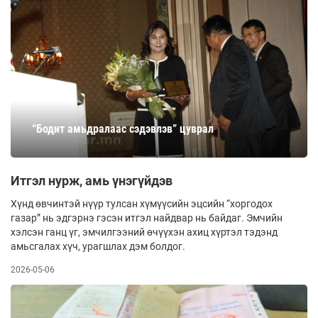
“Бодит амьдралаас сэдэвлэв” цуврал
Итгэл нурж, амь үнэгүйдэв
Хүнд өвчинтэй нүүр тулсан хүмүүсийн эцсийн “хоргодох
газар” нь эдгэрнэ гэсэн итгэл найдвар нь байдаг. Эмчийн
хэлсэн ганц үг, эмчилгээний өчүүхэн ахиц хүртэл тэдэнд
амьсгалах хүч, урагшлах дэм болдог.
2026-05-06