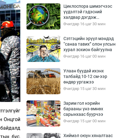
Урлагтай яриа
Циклоспора шимэгчээс
өрчил
үүдэлтэй гэдэсний
халдвар дэгдэж
энд-Эрхэм баян
болзошгүй
Өчигдөр 16 цаг 30 мин
Сэтгэцийн эрүүл мэндэд
“санаа тавих” олон улсын
хүний үг
хурал зохион байгуулна
Өчигдөр 16 цаг 00 мин
Улаан буудай ихэнх
талбайд 10-12 см-ээр
ага
Бусад
өндөр ургажээ
Өчигдөр 15 цаг 30 мин
Фото
сурвалжлагч
Видео
Зарим гол нэрийн
Инфографик
барааны үнэ өмнөх
тгэлгүйг
сарынхаас буурчээ
Санал асуулга
йн Онцгой
Өчигдөр 15 цаг 00 мин
 байдалд
Хиймэл оюун хяналтаас
тын бүс,