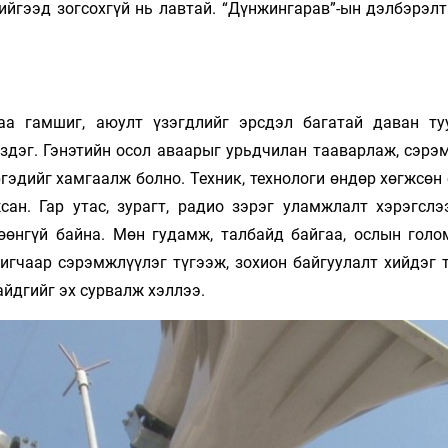
ийгээд зогсохгүй нь лавтай. “Дүнжингарав”-ын дэлбэрэлт
аа гамшиг, аюулт үзэгдлийг эрсдэл багатай даван ту
үздэг. Гэнэтийн осол аваарыг урьдчилан тааварлаж, сэрэ
гэдийг хамгаалж болно. Техник, технологи өндөр хөгжсөн
сан. Гар утас, зурагт, радио зэрэг уламжлалт хэрэгслэ
өнгүй байна. Мөн гудамж, талбайд байгаа, ослын голо
игчаар сэрэмжлүүлэг түгээж, зохион байгуулалт хийдэг 
айдгийг эх сурвалж хэллээ.