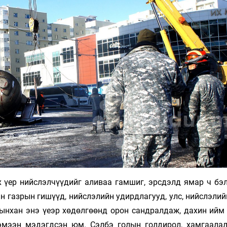
Ханш
Хэрэг з
Эрэлттэй мэдээ
Эрүүл м
Хууль ёс
Хүмүүс
Албаны 
Бусад
Life style
Ярилцл
Зөвлөгөө
Хоймор
Өнөөдрийн тухай
Уншигч-
 үер нийслэлчүүдийг аливаа гамшиг, эрсдэлд ямар ч бэл
н газрын гишүүд, нийслэлийн удирдлагууд, улс, нийслэли
гынхан энэ үеэр хөдөлгөөнд орон сандралдаж, дахин ийм
эмээн мэдэгдсэн юм. Сэлбэ голын голдирол, хамгаалал
өл