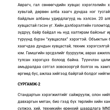
Аврагч, гал сөнөөгчдийн хувцас хэрэглэлийн 
хувьтай, дөрвөн алба хаагч дундаа нэг тусга
байдлын албаны удирдлагууд нь хэлсэн. 20 ал
хувцастай гэсэн үг. Хийн дэлбэрэлтийн голомтод
зүдрүү, байр байдал нь нүд халтирам байсныг 
түрүүнд бүрэн “хувцаслах” хэрэгтэй. Объектын
хаагчдаа дундын хувцастай, техник хэрэгсэлгүй
юм. Гамшгийн эрсдэлийг бууруулж, аврах ажилла
тулсан хэрэгцээ болоод байна. Түүнчлэн цал
амьдралдаа сэтгэл зовохооргүй болгох нь хам
өргөөд бус, ажлаа хийгээд байртай болдог нийгм
СУРГАМЖ-2
Стандартын хэрэгжилтийг сайжруулж, олон нийт
давхаргын метан, био гээд бүх төрлийн хийн х
сүлжээ, хий, техникийн ерөнхий шаардлага MNS