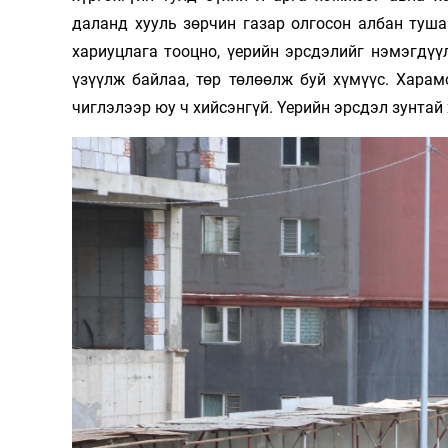
даланд хууль зөрчин газар олгосон албан туша
Олимп 2024
хариуцлага тооцно, үерийн эрсдэлийг нэмэгдүүл
үзүүлж байлаа, төр төлөөлж буй хүмүүс. Харам
чиглэлээр юу ч хийсэнгүй. Үерийн эрсдэл зунтай