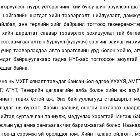
гэрүүлсэн нүүрс-устөрөгчийн хий буюу шингэрүүлсэн шат
 байгалийн шатдаг хийн тээвэрлэлт, нийлүүлэлт, дамжу
айлбал, энэ төрлийн хийг байршил тогтоох төхөөрөмжтэй
 хийн даралтат саваар тээвэрлэх зохицуулалттай бөгө
гсэл, хамгаалалтын бүрхүүл (хүзүүвч) зэргийг зайлшгүй хи
 учир тээвэрлэхдээ авто хэрэгслийн урд болон хойно, аг
эмдэг байршуулахаас гадна НҮБ-аас тогтоосон аюултай
рддаг байна.
нө нь МХЕГ хяналт тавьдаг байсан бол өдгөө УУХҮЯ, АМГТ
, АТҮТ, Тээврийн цагдаагийн алба болон хийн аж ахуй
яналт тавих ёстой аж. Энэ байгууллагууд стандартыг мө
ладаг нь бүрхэг. Харин цаашид онцгой анхаарах шаард
 нийтэд сурталчлан таниулж, мэдүүлэх хэрэгтэй. Ингэж б
 ослын үед амиа хамгаалах чиг баримжаатай болно. Наана
гөөнд сэрэмжтэй оролцдог юм. Хийн талаар ойлголт, м