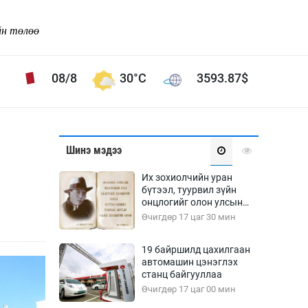
йн төлөө
08/8
30°C
3593.87
$
Соёл урлаг
Шинэ мэдээ
ой хөгжлийн зорилго -
Сонгодог урлаг
Их зохиолчийн уран
Ардын урлаг
бүтээл, туурвил зүйн
онцлогийг олон улсын
Дүрслэх урлаг
судлаачид хэлэлцлээ
Өчигдөр 17 цаг 30 мин
Өв соёл
таг
Кино урлаг
19 байршилд цахилгаан
автомашин цэнэглэх
 орчин
Цирк
станц байгууллаа
ол
Өчигдөр 17 цаг 00 мин
Рок поп, хип хоп
энд