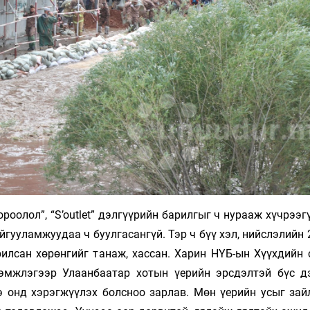
роолол”, “S’outlet” дэлгүүрийн барилгыг ч нурааж хүчрээг
йгууламжуудаа ч буулгасангүй. Тэр ч бүү хэл, нийслэлийн
илсан хөрөнгийг танаж, хассан. Харин НҮБ-ын Хүүхдийн 
эмжлэгээр Улаанбаатар хотын үерийн эрсдэлтэй бүс д
э онд хэрэгжүүлэх болсноо зарлав. Мөн үерийн усыг зай