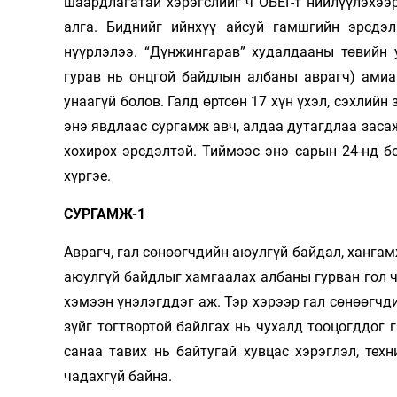
шаардлагатай хэрэгслийг ч ОБЕГ-т нийлүүлэхээ
алга. Биднийг ийнхүү айсуй гамшгийн эрсдэ
нүүрлэлээ. “Дүнжингарав” худалдааны төвийн 
гурав нь онцгой байдлын албаны аврагч) амиа 
унаагүй болов. Галд өртсөн 17 хүн үхэл, сэхлий
энэ явдлаас сургамж авч, алдаа дутагдлаа засаж
хохирох эрсдэлтэй. Тиймээс энэ сарын 24-нд 
хүргэе.
СУРГАМЖ-1
Аврагч, гал сөнөөгчдийн аюулгүй байдал, хангам
аюулгүй байдлыг хамгаалах албаны гурван гол ч
хэмээн үнэлэгддэг аж. Тэр хэрээр гал сөнөөгчди
зүйг тогтвортой байлгах нь чухалд тооцогддог 
санаа тавих нь байтугай хувцас хэрэглэл, тех
чадахгүй байна.