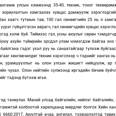
хангамж улсын хэмжээнд 35-40, техник, тоног төхөөрөм
й зориулалтын хамгаалах хувцас дамжуулж хэрэглэдгий
бан хаагч тутмын тав, 100 гал сөнөөгчийн 25 нь л хамг
 үүрэг гүйцэтгэсэн аврагч, гал сөнөөгчдийн хувцас хэрэгл
иргэд хэлж буй. Тиймээс гал, усны аюулыг сөрөн тэмцэгч
 буюу ахуйн түймрийн эрсдэл улам нэмэгдэж байгаа энэ 
 байлгана гэдэг үхэл рүү нь санаатайгаар түлхэж буйгаа
гааг хөнгөвчилдөг техник хэрэгслээр ч тэднийг хангах н
ин, урамшууллыг нь олон улсын жишигт нийцүүлж, ар г
гийн чухал. Олон нийтийн сүлжээнд иргэдийн бичиж буйч
ийг тэдэнд бүтээж өгье.
эд таниулах. Манай улсад байгалийн, нийлэг байгалийн, 
ангамжтай холбоотой харилцаанд мөрдлөг болгох Хийн ха
 6660:2017, Аюултай ачаа, ангилал, тээвэрлэлтэд тавих