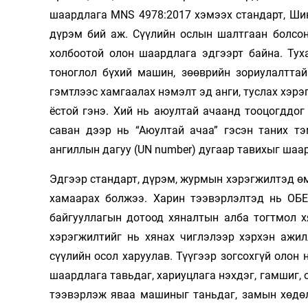
шаардлага MNS 4978:2017 хэмээх стандарт, Шин
дүрэм бий аж. Сүүлийн ослын шалтгаан болсон
холбоотой олон шаардлага эдгээрт байна. Тух
тоноглол бүхий машин, зөөврийн зориулалттай
гэмтлээс хамгаалах нэмэлт эд анги, туслах хэрэ
ёстой гэнэ. Хий нь аюултай ачаанд тооцогддог
саван дээр нь “Аюултай ачаа” гэсэн таних т
ангиллын дагуу (UN number) дугаар тавихыг шаа
Эдгээр стандарт, дүрэм, журмын хэрэгжилтэд өм
хамаарах болжээ. Харин тээвэрлэлтэд нь ОБЕГ
байгууллагын дотоод хяналтын алба тогтмол х
хэрэгжилтийг нь хянах чиглэлээр хэрхэн ажил
сүүлийн осол харуулав. Түүгээр зогсохгүй олон
шаардлага тавьдаг, хариуцлага нэхдэг, гамшиг,
тээвэрлэж яваа машиныг таньдаг, замын хөдөл