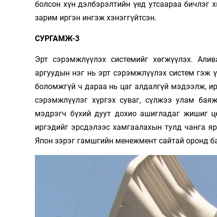
болсон хүн дэлбэрэлтийн үед утсаараа бичлэг х
зарим иргэн ингэж хэнэггүйтсэн.
СУРГАМЖ-3
Эрт сэрэмжлүүлэх системийг хөгжүүлэх. Алив
аргуудын нэг нь эрт сэрэмжлүүлэх систем гэж 
боломжгүй ч дараа нь цаг алдалгүй мэдээлж, ир
сэрэмжлүүлэг хүргэх суваг, сүлжээ улам баяж
мэдрэгч бүхий дуут дохио ашигладаг жишиг цө
иргэдийг эрсдэлээс хамгаалахын тулд чанга яр
Япон зэрэг гамшгийн менежмент сайтай оронд б