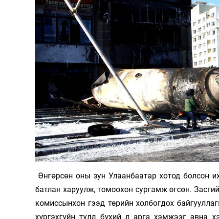
126-гийн НЭГ
Ертөнц
Спорт
Нийгэм
Бөх
Техник технологи
Сагсан бөмбөг
Шинжлэх ухаан
Хөлбөмбөг
Өнгөрсөн оны зун Улаанбаатар хотод болсон их
Сонин хачин
Олимпын төрөл
батлан харуулж, томоохон сургамж өгсөн. Засгий
Дэлхийн монгол
Тулааны спорт
комиссынхон гээд төрийн холбогдох байгуулла
хүргэхгүйн тулд бүхий л арга хэмжээг авна х
Олимпын бус төр