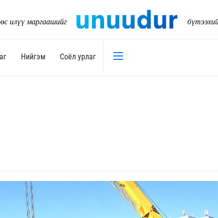
өс илүү маргаашийг
бүтээхи
аг
Нийгэм
Соёл урлаг
Эдийн засаг
Нийгэм
Төсөв
Тогтворт
17
Уул уурхай
Танилц
Хөрөнгийн зах зээл
Нийслэл
Банк санхүү
Орон ну
Хөдөө аж ахуй
Байгаль
Дэд бүтэц
Боловср
Бизнес
Эрүүл м