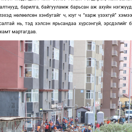
алтнууд, барилга, байгууламж барьсан аж ахуйн нэгжүүд
эхэд нөлөөлсөн хэнбугайг ч, юуг ч “харж үзэхгүй” хэмээ
салтай нь, тэд хэлсэн ярьсандаа хүрсэнгүй, эрсдэлийг б
 хамт мартагдав.