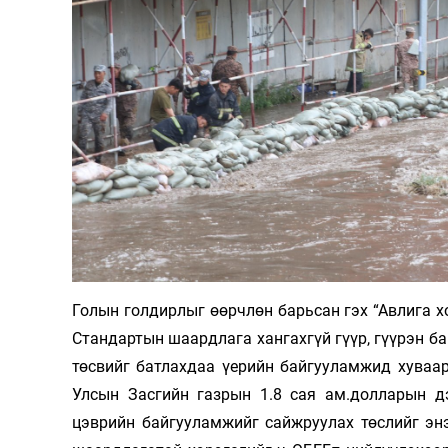
Голын голдирлыг өөрчлөн барьсан гэх “Авлига хо
Стандартын шаардлага хангахгүй гүүр, гүүрэн ба
төсвийг батлахдаа үерийн байгууламжид хуваар
Улсын Засгийн газрын 1.8 сая ам.долларын д
цэврийн байгууламжийг сайжруулах төслийг эн