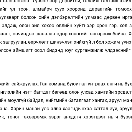
р төлөвлөжээ. Үүнээс өөр дорвитой, гялайж гялтайх ажил
лийг үл тоон, алмайрч суух хооронд дараагийн томоо
уулзварт болсон хийн дэлбэрэлтийн улмаас дөрвөн иргэ
алдаж, олон айл хөхөө өвлийн хүйтнээр орон гэр, хөл з
н заагт, өвчиндөө шаналан өдөр хоногийг өнгөрөөж байна. 
 залруулан, өөрчлөлт шинэчлэл хийхгүй л бол хожим үүнэ
болсон аймшигт осол бидэнд юуг сургамжилж үлдээснийг
жийг сайжруулах. Гал команд буюу гал унтраах анги нь бү
иглэлийн нэгт багтдаг бөгөөд олон улсад хамгийн эрсдэл
йн аюулгүй байдал, нийгмийн баталгааг хангах, эрүүл мэн
гэнэ. Харин манай улс алба хаагчдынхаа сэтгэл зүй, эрү
ник, тоног төхөөрөмж зэрэг анхдагч хэрэгцээг нь ч бүрэ