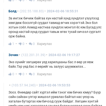
0
0
0
Хариулах
Болд
(202.55.188.83)
2024-02-06 18:55:31
За ингэж бичиж байгаа хүн настай хүнд хүндлэл үзүүлээд
хөөгдөж босолгүй суудал тавиад өгчих хэрэгтэй.Энэ бол
хотын соёл.Ахмад настнаа хүндлэх монгол ёс юм.Бусад улс
оронд настай хүнд суудал тавьж өгөх тухай хичээл сургалт
орж байна.
1
0
0
Хариулах
Зочин
(122.201.31.39)
2024-02-06 19:17:27
Энэ хүнийг хөгширөх үед харилцааны бас л өөр үе явж
байх.Тэр үед бас л өөрийг нь залуус шүүмжилэх...
0
0
0
Хариулах
(103.57.94.240)
2024-02-06 19:53:53
Зооз. Өнөөдөр сайт хүртэл ийм тэнэг юм бичих юмуу? Бүүр
сайн сайхан үлгэр жишээл уриалах байтал нас үеэр нь
хагалан бутаргах юм бичээд сууж байдаг. Хөгшин хүнтэй
үеийн юм шиг хэрэлдээд сандал булаацалдаад сууж байгаа