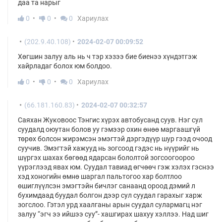
даа та нарыг
0
0
0
Хариулах
(202.9.40.108)
2024-02-07 00:09:52
Хөгшин залуу аль нь ч тэр хэзээ бие биенээ хүндэтгэж
хайрладаг болох юм болдоо.
0
0
0
Хариулах
(66.181.160.83)
2024-02-07 00:32:57
Саяхан Жуковоос Тэнгис хүрэх автобусанд суув. Нэг сул
суудалд оюутан болов уу гэмээр охин өнөө маргаашгүй
төрөх болсон жирэмсэн эмэгтэй дэргэдүүр шур гээд очоод
суучив. Эмэгтэй хажууд нь зогсоод гэдэс нь нүүрийг нь
шүргэх шахах бөгөөд ядарсан бололтой зогсоогоороо
үүрэглээд явах юм. Суудал тавиад өгчөөч гэж хэлэх гэснээ
хэд хоногийн өмнө шаргал пальтогоо хар болтлоо
өшиглүүлсэн эмэгтэйн бичлэг санаанд ороод дэмий л
бухимдаад буудал болгон дээр сул суудал гарахыг харж
зогслоо. Гэтэл урд хаалганы арын суудал сулармагц нэг
залуу “эгч ээ ийшээ суу”- хашгирах шахуу хэллээ. Над шиг