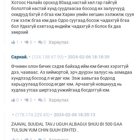
Хотоос Налайх ороход 80аад настай хөл гар гайгүй
бололтой настай хүнд суудлаасаа босоод өх залуучууд
охидууд бхгүй л бгаа юм Харин үеийн хөгшин ээлжилж сууя
гэж хэлж бгаа юм даа Одоо суугаад босож чадахгүй бгаа
бол Удахгүй хэвтээд өндийж чадахгүй л болох бх даа
хөөрхий
1
0
0
Хариулах
Сарнай.
(124.158.67.93)
2024-02-06 18:18:39
Өчнөөн олон бичих сэдэв байхад ийм юм бичих хэрэггүй
дээ, чааваас. Аз хиймортой, эрч дүүрэн залуус нь ахмадаа
хүндлээд босоод л өгдөг юм. Ээж аавыгаа бодоод
харьцуулаад босоод өгдөг юм. Арчаагүй новшнууд нь
худлаа утсаа ширтээд унжийгаад босдоггүй юм.
0
0
0
Хариулах
(178.174.229.45)
2024-02-06 18:35:13
ZAAVAL SUUDAL TAVJ UGUH ALBAGUI SHUU BI 500 GAA
TULSUN YUM CHIN SUUH ERHTEI .