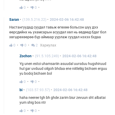
0
0
Saran
(139.5.216.22)
2024-02-06 16:42:48
Настангуудад суудал тавьж өгөхөө больсон шүү дээ
өөрсдийнх нь ухамсарын асуудал хөл нь өвдөөд бдаг бол
хөгшрөхөөрөө бүр аймаар уурлаж суудал нэхэх бхдаа
0
0
2
Хариулах
Zochon
(91.5.105.249)
2024-02-06 16:42:48
Yg unen estoi uhamsariin asuudal uursduu hugshiruud
hul gar uvduud oilgoh bhdaa ene niitleliig bichsen erguu
yu bodoj bichsen bol
0
0
bi
(103.57.93.57)
2024-02-06 16:42:48
haha neeree tgh bh ghde zarim biur zevuun sht albatai
yum shig bos ntr
0
0