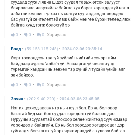
суудалд сууж л явна ш дээ суудал тавьж өгсөн залууст
баярласнаа илэрхийлж байгаа хүн бараг харагддагүй нэг л
албатай юм шиг түлхэх нь холгүй суугаад авдаг өөрсдөө
бас үнэгүй хөнгөлөлтэй явж байж мөнгөө бүрэн төлөөд явж
байгаа хүнд тэгж болохгүй ээ
0
0
0
Хариулах
Болд
(59.153.115.248)
2024-02-06 23:35:14
Өөрт тохиолдсон таагүй зүйлийг нийтийн сонорт ийм
байдлаар хүргэх "алба"-гүй. Анзааргагүй явсан хүнд
түрэмгий хандсан нь зөвхөн тэр хүний л тухайн үеийн аяг
зан байхоо.
0
0
0
Хариулах
Зочин
(202.9.40.220)
2024-02-06 23:45:05
Нэг их цохиод авсан нтр нь ч юу л бол. Ер нь бол овор
багатай бид мэт бол суудал горьдолтгүй болсон доо.
Нурууны асуудалтай болохоор хөлөө жийгээд суучихмаар
үе зөндөө л байдгийн. Ер нь бол өөрсдөө хөгшрөх цаг дор
гуйгаад ч босч өгөхгүй эрх ярих ирнэдүй л хүлээж байгаа