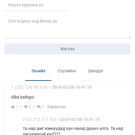
Илгээх
Эхнийх
Сүүлийнх
Шилдэг
(202.126.90.124)
2024-02-06 16:41:15
Alba baihgui
1
0
1
Хариулах
(103.212.117.92)
2024-02-06 16:41:15
та нар шиг юмнуудад хүн чанар даанч алга. Та нар
хөгшрөхгүй юү????