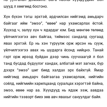
шууд л хөөгөөд босгоно.
Хүн бүхэн тэгш эрхтэй, ардчилсан нийгэмд амьдарч
байгааг ийм “эмээ”, “өвөө” нар ухамсарлах ёстой.
Хүүхэд ч, залуу хүн ч ядардаг юм. Бид мөнгөө төлөөд
үйлчилгээгээ авч байгаа, тиймээс сандалд суугаад
явах эрхтэй. Ер нь хэн түрүүлж орж ирсэн нь сууж,
үйлчилгээгээ авах нь шударга ёсонд нийцнэ. Танай
гэрт орж ирээд буйдан дээр чинь суучхаагүй л бол
танд бусдад бүдүүлэг хандах, албатай мэт загнах, бүр
дээрх “эмээ” шиг биед халдах эрх байхгүй. Ямар
нийгэмд амьдарч байгаагаа ухамсарлаж, нийтийн
соёлд, нийгмийн харилцаанд суралцах хэрэгтэй байна,
эмээ, өвөө нар аа. Хүүхдүүд нь ядаж ээж, аавдаа
нийтийн тээвэрт биеэ зөв авч явахыг сануулдаг байя.