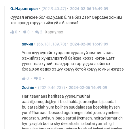
О..Нарангэрэл
(202.9.40.47)
2024-02-06 16:49:09
Суудал өгөхөө болиод удаж б.гаа биз дээ? Өөрсдөө хожим
хөгшрөөд хэрүүл хийхгүй л б.гаасай .
0
0
2
Хариулах
зочин
(66.181.189.70)
2024-02-06 16:49:09
Үнэн шүү хүнийг хүндлэж сураагүй юм чинь аав
ээжийгээ хүндэлдэггүй байхаа.хэзээ нэгэн цагт
уулыг цас хүнийг нас дарна тэр үедээ л ойлгох
бхаа.Хөл өвдөх хэцүү хэцүү ёстой хэцүү юмны нэгдээ
0
0
Zochin
(202.9.46.237)
2024-02-06 16:49:09
Hariltsaanaas hariltsaa yysne.muuhai
aashilj,omogdoj,hynii bied haldaj,doromjlon bj suudal
bulaatsaldah yum bol hen suudalaasaa bosohiig hyseh
yum??haraad l bosood uguh negen bhd ,uuruu yneheer
yadarsan, uvdsun ,baga sartai jiremsen, noirgyi tamar ch
hyn yavj bh bolno shy dee.ali ali ni albatai yum shig l