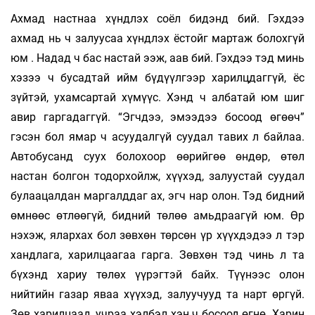
Ахмад настнаа хүндлэх соёл бидэнд бий. Гэхдээ
ахмад нь ч залуусаа хүндлэх ёстойг мартаж болохгүй
юм . Надад ч бас настай ээж, аав бий. Гэхдээ тэд минь
хэзээ ч бусадтай ийм бүдүүлгээр харилцдаггүй, ёс
зүйтэй, ухамсартай хүмүүс. Хэнд ч албатай юм шиг
авир гаргадаггүй. “Эгчдээ, эмээдээ босоод өгөөч”
гэсэн бол ямар ч асуудалгүй суудал тавих л байлаа.
Автобусанд суух болохоор өөрийгөө өндөр, өтөл
настан болгон тодорхойлж, хүүхэд, залуустай суудал
булаацалдан маргалддаг ах, эгч нар олон. Тэд бидний
өмнөөс өтлөөгүй, бидний төлөө амьдраагүй юм. Өр
нэхэж, ялархах бол зөвхөн төрсөн үр хүүхдэдээ л тэр
хандлага, харилцаагаа гарга. Зөвхөн тэд чинь л та
бүхэнд хариу төлөх үүрэгтэй байх. Түүнээс олон
нийтийн газар яваа хүүхэд, залуучууд та нарт өргүй.
Зөв харилцаад, учраа хэлбэл хэн ч босоод өгнө. Харин