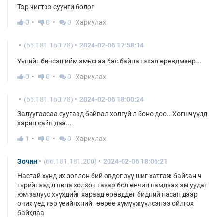
Тэр чигтээ суунги болог
0
0
0
Хариулах
(66.181.160.78)
2024-02-06 17:58:14
Үүнийг бичсэн ийм амьсгаа бас байна гэхэд өрөвдмөөр...
0
0
0
Хариулах
(66.181.160.78)
2024-02-06 18:00:24
Залуугаасаа суугаад байвал хөлгүй л боно доо...Хөгшчүүлд
харин сайн даа...
1
0
0
Хариулах
Зочин
(66.181.181.200)
2024-02-06 18:06:21
Настай хүнд их зовлон бий өвдөг зүү шиг хатгаж байсан ч
гүрийгээд л явна холхон газар бол өвчин намдаах эм уудаг
юм залуус хүүхдийг хараад өрөвддөг бидний насан дээр
очих үед тэр үеийнхнийг өөрөө хүмүүжүүлсэнээ ойлгох
байхдаа