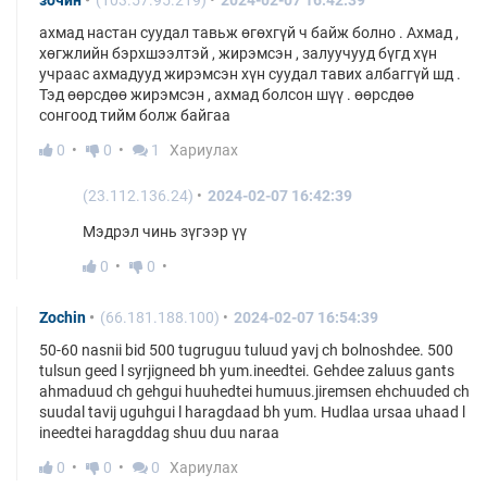
зочин
(103.57.95.219)
2024-02-07 16:42:39
ахмад настан суудал тавьж өгөхгүй ч байж болно . Ахмад ,
хөгжлийн бэрхшээлтэй , жирэмсэн , залуучууд бүгд хүн
учраас ахмадууд жирэмсэн хүн суудал тавих албаггүй шд .
Тэд өөрсдөө жирэмсэн , ахмад болсон шүү . өөрсдөө
сонгоод тийм болж байгаа
0
0
1
Хариулах
(23.112.136.24)
2024-02-07 16:42:39
Мэдрэл чинь зүгээр үү
0
0
Zochin
(66.181.188.100)
2024-02-07 16:54:39
50-60 nasnii bid 500 tugruguu tuluud yavj ch bolnoshdee. 500
tulsun geed l syrjigneed bh yum.ineedtei. Gehdee zaluus gants
ahmaduud ch gehgui huuhedtei humuus.jiremsen ehchuuded ch
suudal tavij uguhgui l haragdaad bh yum. Hudlaa ursaa uhaad l
ineedtei haragddag shuu duu naraa
0
0
0
Хариулах