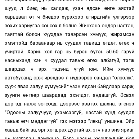
шууд л биед нь халдаж, үзэн ядсан өнгө аястай
харьцвал өт ч биедээ хүрэхээр атирдгийн үлгэрээр
зохих хариугаа сонсох л болно. Жинхэнэ өндөр настан,
таягтай болон хүүхдээ тэвэрсэн хүмүүс, жирэмсэн
эмэгтэйд бараанаар нь суудал тавиад өгдөг, өгөх ч
учиртай. Харин хөл гар нь бүрэн бүтэн 50-60 гаруй
насныханд хэн ч суудал тавьж өгөх албагүй, тэгж
шаардах ч эрх тэдэнд үгүй юм. Ийм хүмүүс
автобусанд орж ирэхдээ л нүдээрээ сандал “олзолж”,
сууж яваа залуу хүмүүсийг үзэн ядсан байдлаар харж,
зуунги өнгөөр шаардаад эхэлдэг, андашгүй. Эсвэл
дэргэд налж зогсоод, дээрээс хэвтэх шахна. эгснээ
“Одооны залуучууд ухамсаргүй, настай хүнд суудал
тавьж өгч мэддэггүй” гэх мэтээр “лекц” уншина. Ойр
хавьд байгаа, эрт хөгшрөх дуртай ах, эгч нар энэ яриаг
нь уулгалан дэмжинэ. Бага насны хүүхдүүдийг бол