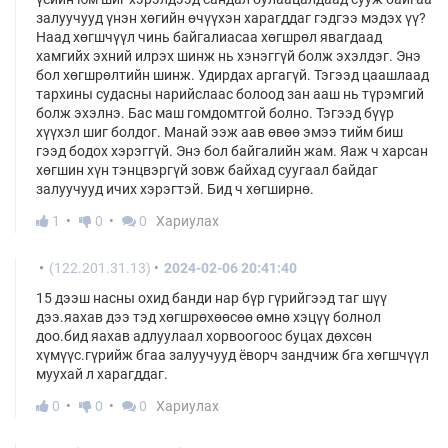
залуучууд үнэн хөгийн өчүүхэн харагддаг гэдгээ мэдэх үү?
Наад хөгшчүүл чинь байгалиасаа хөгшрөл явагдаад
хамгийх эхний илрэх шинж нь хэнэггүй болж эхэлдэг. Энэ
бол хөгшрөлтийн шинж. Удирдах аргагүй. Тэгээд цаашлаад
тархины судасны нарийслаас болоод зан ааш нь түрэмгий
болж эхэлнэ. Бас маш гомдомтгой болно. Тэгээд бүүр
хүүхэл шиг болдог. Манай ээж аав өвөө эмээ тийм биш
гээд бодох хэрэггүй. Энэ бол байгалийн жам. Яаж ч харсан
хөгшин хүн тэнцвэргүй зовж байхад суугаал байдаг
залуучууд ичих хэрэгтэй. Бид ч хөгширнө.
1
0
0
Хариулах
(122.201.31.13)
2024-02-06 20:41:40
15 дээш насны охид банди нар бүр гүрийгээд таг шүү
дээ.яахав дээ тэд хөгшрөхөөсөө өмнө хэцүү болнол
доо.бид яахав адлуулаал хорвоогоос буцах дөхсөн
хүмүүс.гүрийж бгаа залуучууд ёворч зандчиж бга хөгшчүүл
муухай л харагддаг.
0
0
0
Хариулах