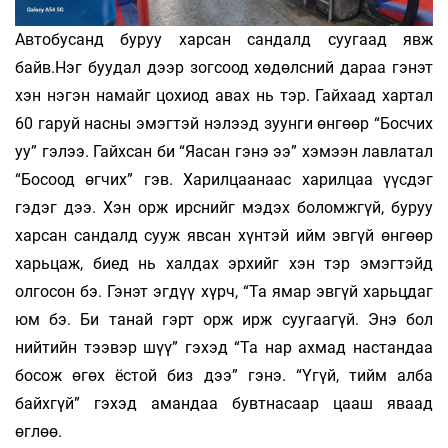
Автобусанд буруу харсан сандалд суугаад явж
байв.Нэг буудал дээр зогсоод хөдөлсний дараа гэнэт
хэн нэгэн намайг цохиод авах нь тэр. Гайхаад хартал
60 гаруй насны эмэгтэй нэлээд зуунги өнгөөр “Босчих
уу” гэлээ. Гайхсан би “Яасан гэнэ ээ” хэмээн лавлатал
“Босоод өгчих” гэв. Харилцаанаас харилцаа үүсдэг
гэдэг дээ. Хэн орж ирснийг мэдэх боломжгүй, буруу
харсан сандалд сууж явсан хүнтэй ийм эвгүй өнгөөр
харьцаж, биед нь халдах эрхийг хэн тэр эмэгтэйд
олгосон бэ. Гэнэт эгдүү хүрч, “Та ямар эвгүй харьцдаг
юм бэ. Би танай гэрт орж ирж суугаагүй. Энэ бол
нийтийн тээвэр шүү” гэхэд “Та нар ахмад настандаа
босож өгөх ёстой биз дээ” гэнэ. “Үгүй, тийм алба
байхгүй” гэхэд амандаа бувтнасаар цааш яваад
өглөө.