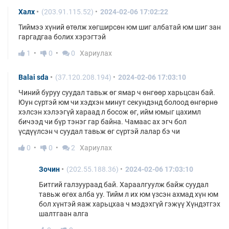
Халх
(203.91.115.52)
2024-02-06 17:02:22
Тиймээ хүний өтөлж хөгширсөн юм шиг албатай юм шиг зан
гаргадгаа болих хэрэгтэй
1
0
0
Хариулах
Balai sda
(37.120.208.194)
2024-02-06 17:03:10
Чиний буруу суудал тавьж өг ямар ч өнгөөр харьцсан бай.
Юун сүртэй юм чи хэдхэн минут секундэнд болоод өнгөрнө
хэлсэн хэлээгүй хараад л босож өг, ийм юмыг цахимл
бичээд чи бүр тэнэг гар байна. Чамаас ах эгч бол
үсдүүлсэн ч суудал тавьж өг сүртэй лалар бэ чи
0
0
2
Хариулах
Зочин
(202.55.188.36)
2024-02-06 17:03:10
Битгий галзуураад бай. Хараалгуулж байж суудал
тавьж өгөх алба уу. Тийм л их юм үзсэн ахмад хүн юм
бол хүнтэй яаж харьцхаа ч мэдэхгүй гэжүү Хүндэтгэх
шалтгаан алга