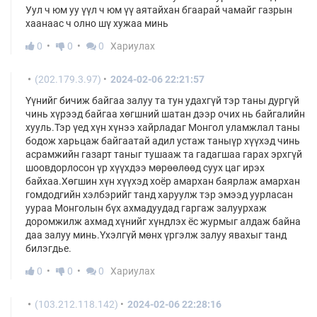
Уул ч юм уу үүл ч юм үү аятайхан бгаарай чамайг газрын
хаанаас ч олно шү хужаа минь
0
0
0
Хариулах
(202.179.3.97)
2024-02-06 22:21:57
Үүнийг бичиж байгаа залуу та тун удахгүй тэр таны дургүй
чинь хүрээд байгаа хөгшний шатан дээр очих нь байгалийн
хууль.Тэр үед хүн хүнээ хайрладаг Монгол уламжлал таны
бодож харьцаж байгаатай адил устаж таныүр хүүхэд чинь
асрамжийн газарт таныг тушааж та гадагшаа гарах эрхгүй
шоовдорлосон үр хүүхдээ мөрөөлөөд суух цаг ирэх
байхаа.Хөгшин хүн хүүхэд хоёр амархан баярлаж амархан
гомдодгийн хэлбэрийг танд харуулж тэр эмээд уурласан
уураа Монголын бүх ахмадуудад гаргаж залуурхаж
доромжилж ахмад хүнийг хүндлэх ёс журмыг алдаж байна
даа залуу минь.Үхэлгүй мөнх үргэлж залуу явахыг танд
билэгдье.
0
0
0
Хариулах
(103.212.118.142)
2024-02-06 22:28:16