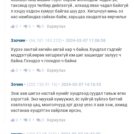
таксинд суух төлбөр дийлэхгүй , алхаад явах чадал байхгүй
л хэцүү хэдхэн хүмүүс байгаа шүү дээ. Хөгшчүүл минь ээ
нас намбандаа сайхан байж, харьцаа хандалгаа өөрчилье
0
0
0
Хариулах
Ззочин
(66.181.183.223)
2024-02-07 11:06:58
Хүрээ зантай хөгийн авгай нар ч байна.Хүндлэл гэдгийг
мэддэггүй,өөрөө хөгшрөхгүй юм шиг аашилдаг залуус ч
байна.Гээндээ ч гоондоо ч байна
0
0
0
Хариулах
Зочин
(202.126.91.16)
2024-02-07 14:16:55
Ээж аав шигээ настай хүнийг хүндлээд суудал тавьж өгөх
хэрэгтэй. Энэ муухай хүмүүжил, ёс зүйгүй зүйлээ битгий
хэвлэлээр цац, монголчууд эрт дээр үеэс л аав ээж, ахмад
настанаа хүндэтгэн хайрлаж ирсэн,
0
0
0
Хариулах