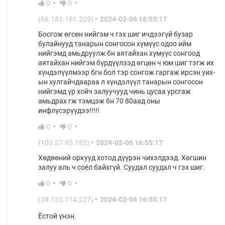
0
0
(66.181.161.229)
2024-02-06 16:55:17
Босгож өгсөн нийгэм ч гэх шиг ичдээгүй бузар
булайнууд танарын сонгосон хүмүүс одоо ийм
нийгэмд амьдруулж бн аятайхан хүмүүс сонгоод
аятайхан нийгэм бүрдүүлээд өгцөн ч юм шиг тэгж их
хүндэлүүлмээр бгн бол тэр сонгож гаргаж ирсэн уих-
ын хулгайчдаараа л хүндэлүүл танарын сонгосон
нийгэмд үр хойч залуучууд чинь цусаа урсгаж
амьдрах гж тэмцэж бн 70 80аад оны
инфлүсэрүүдээ!!!!!
0
0
(103.57.95.182)
2024-02-06 16:55:17
Хөдөөний оркууд хотод дүүрэн чихэлдээд. Хөгшин
залуу аль ч соёл байхгүй. Суудал суудал ч гэх шиг.
0
0
(59.153.114.227)
2024-02-06 16:55:17
Ёстой үнэн.