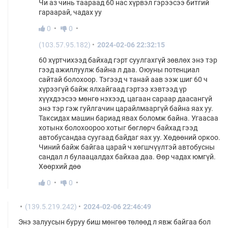
Чи аз чинь таараад 60 нас хүрвэл гэрээсээ битгий
гараарай, чадах уу
0
0
(103.57.95.182)
2024-02-06 22:32:15
60 хүртчихээд байхад гэрт суулгахгүй зөвлөх энэ тэр
гээд ажиллуулж байна л даа. Оюуны потенциал
сайтай болохоор. Тэгээд ч танай аав ээж шиг 60 ч
хүрээгүй байж ялхайгаад гэртээ хэвтээд үр
хүүхдээсээ мөнгө нэхээд, цагаан сараар даасангүй
энэ тэр гэж гуйлгачин царайлмааргүй байна яах уу.
Таксидах машин бариад явах боломж байна. Угаасаа
хотынх болохоороо хотыг бөглөрч байхад гээд
автобусандаа суугаад байдаг яах уу. Хөдөөний оркоо.
Чиний байж байгаа царай ч хөгшчүүлтэй автобусны
сандал л булаацалдах байхаа даа. Өөр чадах юмгүй.
Хөөрхий дөө
0
0
(139.5.219.242)
2024-02-06 22:46:49
Энэ залуусын буруу биш мөнгөө төлөөд л явж байгаа бол