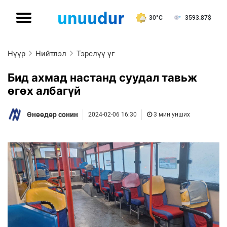
30°C
3593.87
$
Нүүр
Нийтлэл
Тэрслүү үг
Бид ахмад настанд суудал тавьж
өгөх албагүй
Өнөөдөр сонин
2024-02-06 16:30
3 мин унших