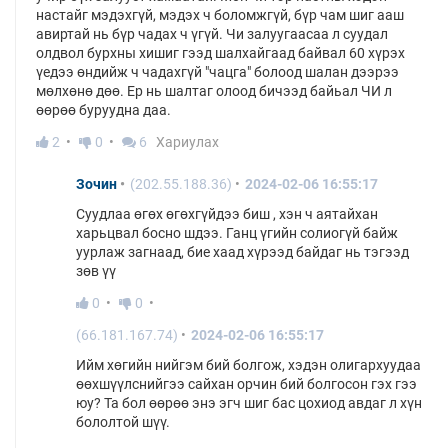
настайг мэдэхгүй, мэдэх ч боломжгүй, бүр чам шиг ааш
авиртай нь бүр чадах ч үгүй. Чи залуугаасаа л суудал
олдвол бурхны хишиг гээд шалхайгаад байвал 60 хүрэх
үедээ өндийж ч чадахгүй "чацга" болоод шалан дээрээ
мөлхөнө дөө. Ер нь шалтаг олоод бичээд байьал ЧИ л
өөрөө буруудна даа.
2
0
6
Хариулах
Зочин
(202.55.188.36)
2024-02-06 16:55:17
Суудлаа өгөх өгөхгүйдээ биш , хэн ч аятайхан
харьцвал босно шдээ. Ганц үгийн солиогүй байж
уурлаж загнаад, бие хаад хүрээд байдаг нь тэгээд
зөв үү
0
0
(66.181.167.74)
2024-02-06 16:55:17
Ийм хөгийн нийгэм бий болгож, хэдэн олигархуудаа
өөхшүүлснийгээ сайхан орчин бий болгосон гэх гээ
юу? Та бол өөрөө энэ эгч шиг бас цохиод авдаг л хүн
бололтой шүү.