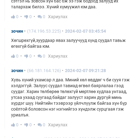
сэтгэл нь зовсон хүн бас бж ээ гэж бодоод залууд их
талархаж билээ. Хүний хүмүүжил юм даа.
0
0
0
Хариулах
зочин
(174.196.53.225)
2024-02-07 03:45:54
Хөгшрөхгүй,зуурдаар явах залуучууд хүнд суудал тавьж
өгөхгүй байгаа юм.
0
0
0
Хариулах
зочин
(66.181.164.126)
2024-02-07 09:21:28
Хувь хүний ухамсар л даа. Миний хөл өвддөг ч би сууя гэж
хэлдэггүй. Залуус суудал тавиад өгвөл баярлалаа гээд
суудаг. Харин төлбөрөө төлөхгүй мөртлөө худлаа унтаад,
утсаа ухаад суугаад байдаг залууст харин дургүй минь
хүрдэг шүү. Нийтийн тээврээр үйлчлүүлж байгаа хүн бүр
соёлтой боловсон нэг нэгнийгээ хүндэлж сурцгаая гэж
уриалъя.
0
0
0
Хариулах