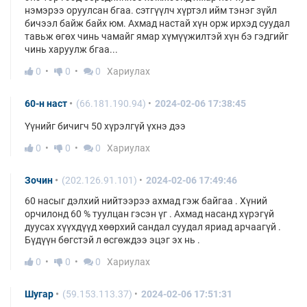
нэмэрээ оруулсан бгаа. сэтгүүлч хүртэл ийм тэнэг зүйл
бичээл байж байх юм. Ахмад настай хүн орж ирхэд суудал
тавьж өгөх чинь чамайг ямар хүмүүжилтэй хүн бэ гэдгийг
чинь харуулж бгаа...
0
0
0
Хариулах
60-н наст
(66.181.190.94)
2024-02-06 17:38:45
Үүнийг бичигч 50 хүрэлгүй үхнэ дээ
0
0
0
Хариулах
Зочин
(202.126.91.101)
2024-02-06 17:49:46
60 насыг дэлхий нийтээрээ ахмад гэж байгаа . Хүний
орчилонд 60 % туулцан гэсэн үг . Ахмад насанд хүрэгүй
дуусах хүүхдүүд хөөрхий сандал суудал яриад арчаагүй .
Бүдүүн бөгстэй л өсгөждээ эцэг эх нь .
0
0
0
Хариулах
Шугар
(59.153.113.37)
2024-02-06 17:51:31