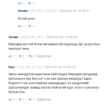
0
0
Зочин
(59.153.114.227)
2024-02-06 16:55:17
Ёстой үнэн.
0
0
Зочин
(202.9.40.181)
2024-02-06 16:56:05
Өөрсдөө настай болж хөгширөхгүй хүүрнүүд.Эрт үхэцгээнэ
наалуул чинь
0
0
0
Хариулах
Hun
(122.201.31.16)
2024-02-06 16:58:16
Эмээ зөөлдүүлж өшиглөнө байгаадаа.Өөрсдөө хөгшрөөд
ирэхээрээ яах бол нэг л их эрх ярисан нөхдүүд.Гадны
бодлого гэж үнэн байхаа ахмадуудыг үл хүндлэхийг
сурталчилдаг ахмад хүнээс байтугай эцэг эхээ ч сонсохоо
больж бна
0
0
0
Хариулах