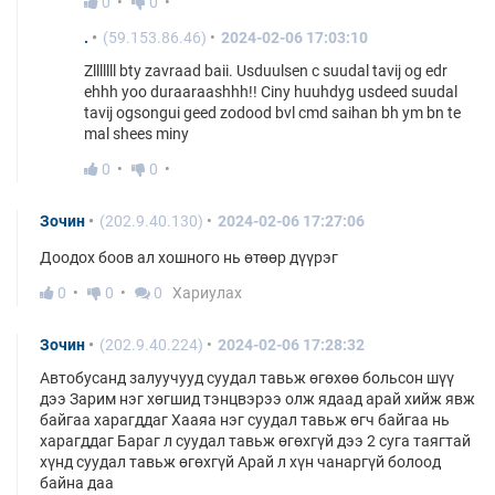
0
0
.
(59.153.86.46)
2024-02-06 17:03:10
Zlllllll bty zavraad baii. Usduulsen c suudal tavij og edr
ehhh yoo duraaraashhh!! Ciny huuhdyg usdeed suudal
tavij ogsongui geed zodood bvl cmd saihan bh ym bn te
mal shees miny
0
0
Зочин
(202.9.40.130)
2024-02-06 17:27:06
Доодох боов ал хошного нь өтөөр дүүрэг
0
0
0
Хариулах
Зочин
(202.9.40.224)
2024-02-06 17:28:32
Автобусанд залуучууд суудал тавьж өгөхөө больсон шүү
дээ Зарим нэг хөгшид тэнцвэрээ олж ядаад арай хийж явж
байгаа харагддаг Хааяа нэг суудал тавьж өгч байгаа нь
харагддаг Бараг л суудал тавьж өгөхгүй дээ 2 суга таягтай
хүнд суудал тавьж өгөхгүй Арай л хүн чанаргүй болоод
байна даа