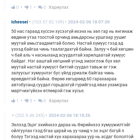
0
1
0
Хариулах
Icheesei
(103.57.92.109)
2024-02-06 18:07:30
50 нас гараад хүссэн хүсээгүй ихэнх нь хөл гар нь янгинаж
өвдөнө утаа тоостой орчинд амьдарсны уршгаар уушиг
муутай амьсгаадамтгай болно. Настай хүмүүс гээд ад
үзээд байгаа чинь таалагдахгүй байна. Залуу ч бай хөгшин
ч бай аль ч насныханд асуудалтай харилцаатай хүмүүс
байдаг. Нэг ааштай хөгшний үгэнд эмзэглэж бүх хөл
муутай настай хүмүүст битгий суудал тавьж өг гэж
залуусыг хүмүүнлэг бус үйлд уриалж байгаа чмнь
өрөвдөлтэй байна. Өөрөө хөгшрөөд 60 гарахаараа
автобусанд суудал горьдохгүй гүрийгээд явах ухамсраа
мартчихгүйхэн өтлөөрэй гэж хүсье.
1
0
0
Хариулах
(202.9.46.245)
2024-02-06 18:18:26
Эхлээд Эцэг эхийнхээ дараа нь Өөрийнхээ хүмүүжилтэйг
ойлгуулах гээд бгаа царай нь уу чамд ч эх эцэг бхгүй л
болуу Тэгээд настай хүн харахаараа уур нь асдаг бололтой