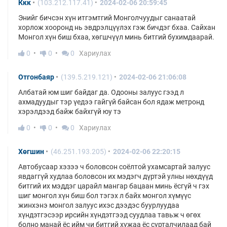
Ккк
(103.212.117.41)
2024-02-06 20:59:45
Энийг бичсэн хүн итгэмтгий Монголчуудыг санаатай
хорлож хооронд нь эвдрэлцүүлэх гэж бичдэг бхаа. Сайхан
Монгол хүн биш бхаа, хөгшчүүл минь битгий бухимдаарай.
0
0
0
Хариулах
Отгонбаяр
(139.5.219.121)
2024-02-06 21:06:08
Албатай юм шиг байдаг да. Одооны залуус гээд л
ахмадуудыг тэр үедээ гайгүй байсан бол ядаж метронд
хэрэлдээд байж байхгүй юу тэ
0
0
0
Хариулах
Хөгшин
(46.251.193.205)
2024-02-06 22:20:15
Автобусаар хэзээ ч боловсон соёлтой ухамсартай залуус
явдаггүй худлаа боловсон их мэдэгч дүртэй улны нөхдүүд
битгий их мэддэг царайл мангар бацаан минь ёсгүй ч гэх
шиг монгол хүн биш бол тэгэх л байх монгол хүмүүс
жинхэнэ монгол залуус ихэс дээдэс буурлуудаа
хүндэтгэсээр ирсийн хүндэтгээд суудлаа тавьж ч өгөх
болно манай ёс ийм чи битгий хужаа ёс сурталчилаад бай