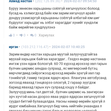
Ахмад настан
(202.126.89.36)
2024-02-07 09:54:50
Буруу зөнөсөн харьцааны соёлгүй хөгшчүүлээс болоод
бусад нь хэлмэгдээд байх юм зарим хөгшчүүл арайл
дэндүү ухамсаргүй харьцааны соёлгүй албатай юм шиг
бүдүүлэг харьцдаг нь элбэг харагддаг хүнийг хүндэлж
байж өөрийгөө хүндлүүлэнэ
0
0
0
Хариулах
иргэн
(103.212.116.47)
2024-02-07 10:40:25
Зарим өндөр настан харьцаа муутай залуучуудтайгаа
муухай харьцаж байгаа харагддаг.. Гэхдээ өндөр настанаа
ингэж үзэн ядаж болохгүй. 60-70 хүрээд ирэхээр хөл гарын
булчин шөрмөс аяндаа сулраад , яс мөгөөрсний бүтэц
өөрчлөгдөөд сийрэгжээд ирэхэд өөрийн эрхгүй хөл гар
тэнийхгүй ,тамир тасраж ядарч ирнэ. Ялангуяа автобусанд
зогсоод явахад тэнцвэрээ олохгүй, 2 гараар зүүгдэж
бариад явахад гарын хүч сулраад хэцүү л байдаг.
Залуучууд минь гал дөлтэй , булчин шөрмөс нь зангирсан
эрч хүчтэй насан дээрээ яваа үедээ ядарсан хөгшчүүлтэй
суудал битгий булаацалдаа. Насны намар өөрийн эрхгүй л
ирдэг юмбайнаа.Хөгшчүүл бид чинь нийтийн унаандаа л
явахаас биш машин тэрэг барьж жолоодож чадахгүй,