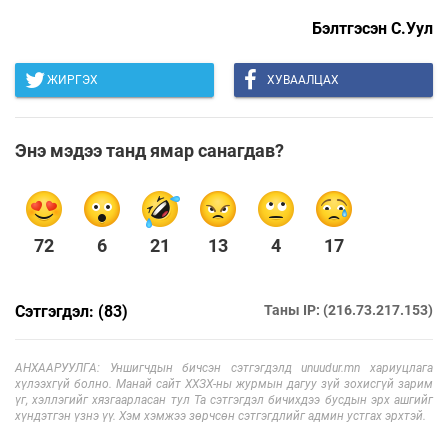
Бэлтгэсэн С.Уул
ЖИРГЭХ
ХУВААЛЦАХ
Энэ мэдээ танд ямар санагдав?
72
6
21
13
4
17
Сэтгэгдэл: (83)
Таны IP: (216.73.217.153)
АНХААРУУЛГА: Уншигчдын бичсэн сэтгэгдэлд unuudur.mn хариуцлага
хүлээхгүй болно. Манай сайт ХХЗХ-ны журмын дагуу зүй зохисгүй зарим
үг, хэллэгийг хязгаарласан тул Та сэтгэгдэл бичихдээ бусдын эрх ашгийг
хүндэтгэн үзнэ үү. Хэм хэмжээ зөрчсөн сэтгэгдлийг админ устгах эрхтэй.