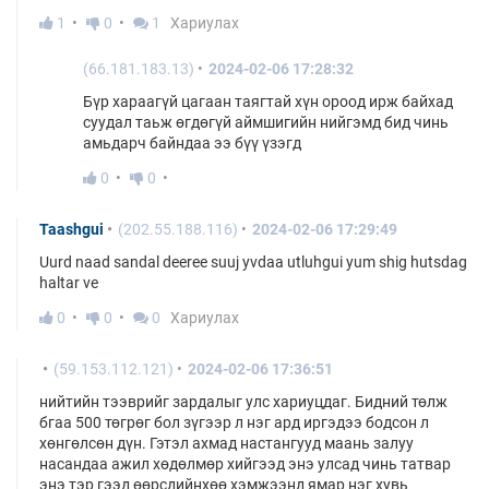
1
0
1
Хариулах
(66.181.183.13)
2024-02-06 17:28:32
Бүр хараагүй цагаан таягтай хүн ороод ирж байхад
суудал таьж өгдөгүй аймшигийн нийгэмд бид чинь
амьдарч байндаа ээ бүү үзэгд
0
0
Taashgui
(202.55.188.116)
2024-02-06 17:29:49
Uurd naad sandal deeree suuj yvdaa utluhgui yum shig hutsdag
haltar ve
0
0
0
Хариулах
(59.153.112.121)
2024-02-06 17:36:51
нийтийн тээврийг зардалыг улс хариуцдаг. Бидний төлж
бгаа 500 төгрөг бол зүгээр л нэг ард иргэдээ бодсон л
хөнгөлсөн дүн. Гэтэл ахмад настангууд маань залуу
насандаа ажил хөдөлмөр хийгээд энэ улсад чинь татвар
энэ тэр гээд өөрсдийнхөө хэмжээнд ямар нэг хувь