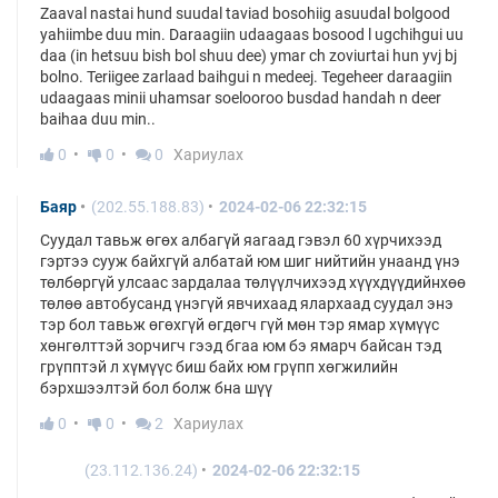
Zaaval nastai hund suudal taviad bosohiig asuudal bolgood
yahiimbe duu min. Daraagiin udaagaas bosood l ugchihgui uu
daa (in hetsuu bish bol shuu dee) ymar ch zoviurtai hun yvj bj
bolno. Teriigee zarlaad baihgui n medeej. Tegeheer daraagiin
udaagaas minii uhamsar soelooroo busdad handah n deer
baihaa duu min..
0
0
0
Хариулах
Баяр
(202.55.188.83)
2024-02-06 22:32:15
Суудал тавьж өгөх албагүй яагаад гэвэл 60 хүрчихээд
гэртээ сууж байхгүй албатай юм шиг нийтийн унаанд үнэ
төлбөргүй улсаас зардалаа төлүүлчихээд хүүхдүүдийнхөө
төлөө автобусанд үнэгүй явчихаад ялархаад суудал энэ
тэр бол тавьж өгөхгүй өгдөгч гүй мөн тэр ямар хүмүүс
хөнгөлттэй зорчигч гээд бгаа юм бэ ямарч байсан тэд
грүпптэй л хүмүүс биш байх юм грүпп хөгжилийн
бэрхшээлтэй бол болж бна шүү
0
0
2
Хариулах
(23.112.136.24)
2024-02-06 22:32:15