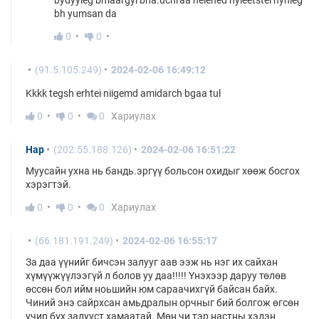
bydyyleg bmaargyi bna.uchraa helehed hyleetstei hynleg
bh yumsan da
0
0
(91.5.105.249)
2024-02-06 16:49:12
Kkkk tegsh erhtei niigemd amidarch bgaa tul
0
0
0
Хариулах
Нар
(202.55.188.126)
2024-02-06 16:51:22
Муусайн ухна нь бандь.эргүү больсон охидыг хөөж босгох
хэрэгтэй.
0
0
0
Хариулах
(66.181.191.249)
2024-02-06 16:55:17
За даа үүнийг бичсэн залууг аав ээж нь нэг их сайхан
хүмүүжүүлээгүй л болов уу даа!!!!! Үнэхээр даруу төлөв
өссөн бол ийм ноьшийн юм сараачихгүй байсан байх.
Чиний энэ сайрхсан амьдралын орчныг бий болгож өгсөн
учир бүх залууст хамаатай. Мөн чи тэр настны хэдэн