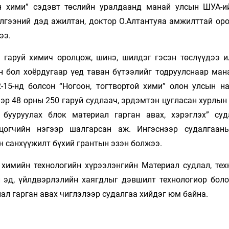
н хими” сэдэвт төслийн уралдаанд манай улсын ШУА-и
лгээний дэд ажилтан, доктор О.Алтантуяа амжилттай оро
ээ.
 гаруй химич оролцож, шинэ, шилдэг гэсэн төслүүдээ и
н бол хоёрдугаар үед таван бүтээлийг тодруулснаар ман
15-нд болсон “Ногоон, тогтвортой хими” олон улсын н
ээр 48 орны 250 гаруй судлаач, эрдэмтэн цугласан хурлы
бууруулах блок материал гарган авах, хэрэглэх” суд
цогчийн нэгээр шалгарсан аж. Ингэснээр судалгаан
н санхүүжилт бүхий грантын эзэн болжээ.
 химийн технологийн хүрээлэнгийн Материал судлал, тех
 эд, үйлдвэрлэлийн хаягдлыг дэвшилт технологиор боло
ал гарган авах чиглэлээр судалгаа хийдэг юм байна.