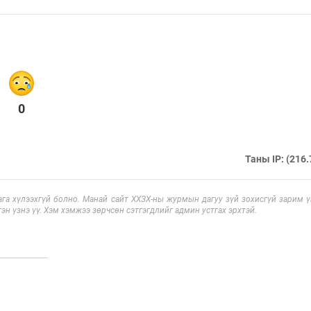
0
Таны IP: (216.
га хүлээхгүй болно. Манай сайт ХХЗХ-ны журмын дагуу зүй зохисгүй зарим үг
эн үзнэ үү. Хэм хэмжээ зөрчсөн сэтгэгдлийг админ устгах эрхтэй.