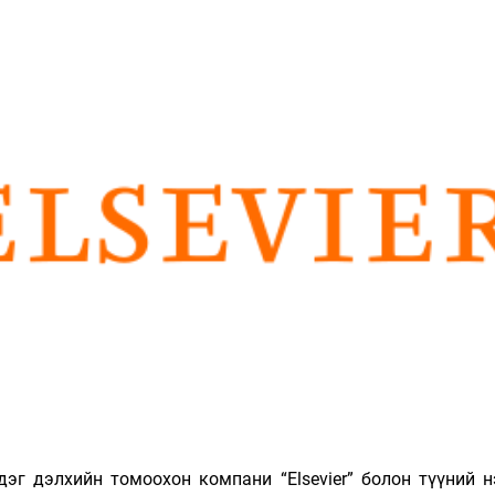
Ханш
Хэрэг з
Эрэлттэй мэдээ
Эрүүл м
Хууль ёс
Хүмүүс
Албаны 
Бусад
Life style
Ярилцл
Зөвлөгөө
Хоймор
Өнөөдрийн тухай
Уншигч-
дэг дэлхийн томоохон компани “Elsevier” болон түүний 
өл