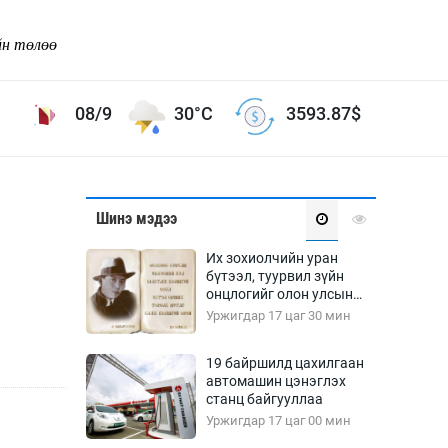
йн төлөө
08/9
30°C
3593.87
$
Соёл урлаг
Шинэ мэдээ
ой хөгжлийн зорилго -
Сонгодог урлаг
Их зохиолчийн уран
Ардын урлаг
бүтээл, туурвил зүйн
онцлогийг олон улсын
Дүрслэх урлаг
судлаачид хэлэлцлээ
Уржигдар 17 цаг 30 мин
Өв соёл
таг
Кино урлаг
19 байршилд цахилгаан
автомашин цэнэглэх
 орчин
Цирк
станц байгууллаа
ол
Уржигдар 17 цаг 00 мин
Рок поп, хип хоп
энд