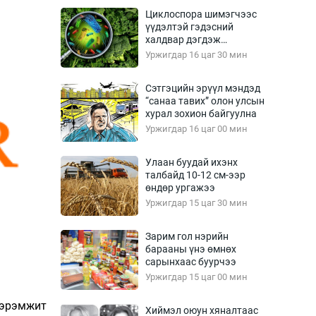
Урлагтай яриа
Циклоспора шимэгчээс
өрчил
үүдэлтэй гэдэсний
халдвар дэгдэж
энд-Эрхэм баян
болзошгүй
Уржигдар 16 цаг 30 мин
Сэтгэцийн эрүүл мэндэд
“санаа тавих” олон улсын
хүний үг
хурал зохион байгуулна
Уржигдар 16 цаг 00 мин
Улаан буудай ихэнх
талбайд 10-12 см-ээр
ага
Бусад
өндөр ургажээ
Уржигдар 15 цаг 30 мин
Фото
сурвалжлагч
Видео
Зарим гол нэрийн
Инфографик
барааны үнэ өмнөх
сарынхаас буурчээ
Санал асуулга
Уржигдар 15 цаг 00 мин
нэрэмжит
Хиймэл оюун хяналтаас