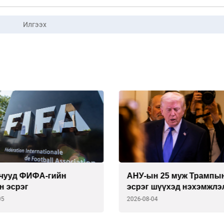
Илгээх
н 25 муж Трампын
Онош нь бүү хэл, ул мөр
 шүүхэд нэхэмжлэл
олдоогүй онгоцны ослу
04
2026-08-04