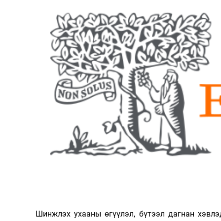
126-гийн НЭГ
Ертөнц
Спорт
Нийгэм
Бөх
Техник технологи
Сагсан бөмбөг
Шинжлэх ухаан
Хөлбөмбөг
Сонин хачин
Олимпын төрөл
Дэлхийн монгол
Тулааны спорт
Шинжлэх ухааны өгүүлэл, бүтээл дагнан хэвлэ
Олимпын бус төр