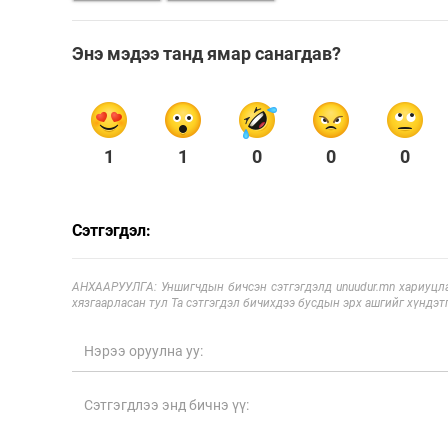
Энэ мэдээ танд ямар санагдав?
1
1
0
0
0
Сэтгэгдэл:
АНХААРУУЛГА: Уншигчдын бичсэн сэтгэгдэлд unuudur.mn хариуцла
хязгаарласан тул Та сэтгэгдэл бичихдээ бусдын эрх ашгийг хүндэтг