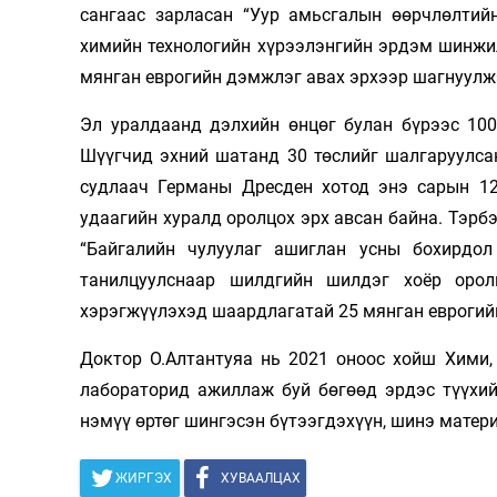
сангаас зарласан “Уур амьсгалын өөрчлөлтий
Олимп 2024
химийн технологийн хүрээлэнгийн эрдэм шинжи
мянган еврогийн дэмжлэг авах эрхээр шагнуулж
Эл уралдаанд дэлхийн өнцөг булан бүрээс 100
Шүүгчид эхний шатанд 30 төслийг шалгаруулса
судлаач Германы Дресден хотод энэ сарын 12-
удаагийн хуралд оролцох эрх авсан байна. Тэрб
“Байгалийн чулуулаг ашиглан усны бохирдол 
танилцуулснаар шилдгийн шилдэг хоёр орол
хэрэгжүүлэхэд шаардлагатай 25 мянган еврогий
Доктор О.Алтантуяа нь 2021 оноос хойш Хими,
лабораторид ажиллаж буй бөгөөд эрдэс түүхий
нэмүү өртөг шингэсэн бүтээгдэхүүн, шинэ матери
ЖИРГЭХ
ХУВААЛЦАХ