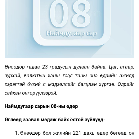
Өнөөдөр гадаа 23 градусын дулаан байна. Цаг, агаар,
зурхай, валютын ханш гээд таны энэ өдрийн ажилд
хэрэгтэй бүхий л мэдээллийг багцлан хүргэе. Өдрийг
сайхан өнгөрүүлээрэй.
Наймдугаар сарын 08-ны өдөр
Өглөөд заавал мэдэж байх ёстой зүйлүүд:
Өнөөдөр бол жилийн 221 дахь өдөр бөгөөд он