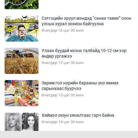
Сэтгэцийн эрүүл мэндэд “санаа тавих” олон
улсын хурал зохион байгуулна
Өчигдөр 16 цаг 00 мин
Улаан буудай ихэнх талбайд 10-12 см-ээр
өндөр ургажээ
Өчигдөр 15 цаг 30 мин
Зарим гол нэрийн барааны үнэ өмнөх
сарынхаас буурчээ
Өчигдөр 15 цаг 00 мин
Хиймэл оюун хяналтаас гарч байна
Өчигдөр 14 цаг 30 мин