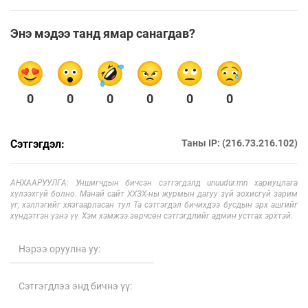
Энэ мэдээ танд ямар санагдав?
0
0
0
0
0
0
Сэтгэгдэл:
Таны IP: (216.73.216.102)
АНХААРУУЛГА: Уншигчдын бичсэн сэтгэгдэлд unuudur.mn хариуцлага
хүлээхгүй болно. Манай сайт ХХЗХ-ны журмын дагуу зүй зохисгүй зарим
үг, хэллэгийг хязгаарласан тул Та сэтгэгдэл бичихдээ бусдын эрх ашгийг
хүндэтгэн үзнэ үү. Хэм хэмжээ зөрчсөн сэтгэгдлийг админ устгах эрхтэй.