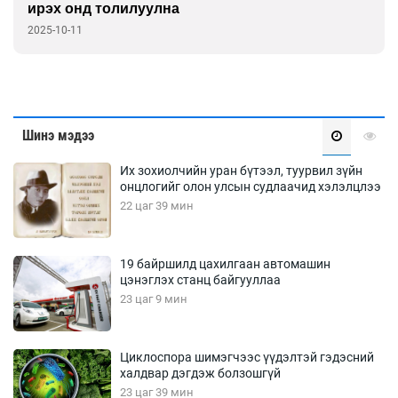
ирэх онд толилуулна
2025-10-11
Шинэ мэдээ
Их зохиолчийн уран бүтээл, туурвил зүйн
онцлогийг олон улсын судлаачид хэлэлцлээ
22 цаг 39 мин
19 байршилд цахилгаан автомашин
цэнэглэх станц байгууллаа
23 цаг 9 мин
Циклоспора шимэгчээс үүдэлтэй гэдэсний
халдвар дэгдэж болзошгүй
23 цаг 39 мин