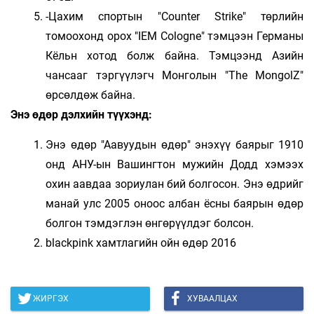
-Цахим спортын "Counter Strike" төрлийн
томоохонд орох "IEM Cologne" тэмцээн Германы
Кёльн хотод болж байна. Тэмцээнд Азийн
чансааг тэргүүлэгч Монголын "The MongolZ"
өрсөлдөж байна.
Энэ өдөр дэлхийн түүхэнд:
Энэ өдөр "Аавуудын өдөр" энэхүү баярыг 1910
онд АНУ-ын Вашингтон мужийн Додд хэмээх
охин аавдаа зориулан бий болгосон. Энэ өдрийг
манай улс 2005 оноос албан ёсны баярын өдөр
болгон тэмдэглэн өнгөрүүлдэг болсон.
blackpink хамтлагийн ойн өдөр 2016
ЖИРГЭХ
ХУВААЛЦАХ