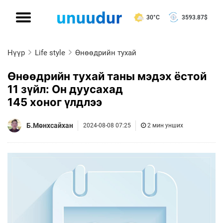
30°C
3593.87
$
Нүүр
Life style
Өнөөдрийн тухай
Өнөөдрийн тухай таны мэдэх ёстой
11 зүйл: Он дуусахад
145 хоног үлдлээ
Б.Мөнхсайхан
2024-08-08 07:25
2 мин унших