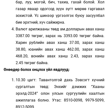
бар, луу, могой, бич, тахиа, гахай болой. Хол
газар яваар одогсод зүүн зүгт мөрөө гаргавал
зохистой. Үс шинээр үргээлгэх буюу засуулбал
бие эрхтний, хүч сайжирна.
Валют арилжааны төвд ам.долларын авах ханш
3387.00 төгрөг, зарах нь 3393.00 төгрөг байна.
Харин рублийн авах ханш 37.00, зарах ханш
38.80, юанийн авах ханш 462.00, зарах ханш
468.20, вонийн авах ханш 2.43, зарах ханш
2.45 төгрөг байна.
Өнөөдөр болох онцлох үйл явдлууд:
10.30 цагт: Тавантолгой дахь Зэвсэгт хүчний
сургалтын төвд: Энхийг дэмжих “Хааны
эрэлд-2024” олон улсын сургуулийн хаалтын
ажиллагаа болно. Утас: 8510-0098, 9979-5099,
8912-5099.