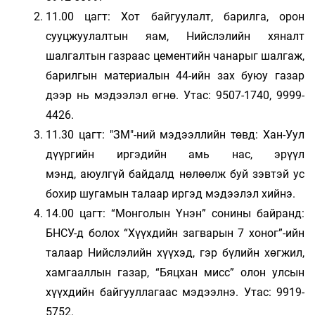
11.00 цагт: Хот байгуулалт, барилга, орон
сууцжуулалтын яам, Нийслэлийн хяналт
шалгалтын газраас цементийн чанарыг шалгаж,
барилгын материалын 44-ийн зах буюу газар
дээр нь мэдээлэл өгнө. Утас: 9507-1740, 9999-
4426.
11.30 цагт: "ЗМ"-ний мэдээллийн төвд: Хан-Уул
дүүргийн иргэдийн амь нас, эрүүл
мэнд, аюулгүй байдалд нөлөөлж буй зэвтэй ус
бохир шугамын талаар иргэд мэдээлэл хийнэ.
14.00 цагт: “Монголын Үнэн” сонины байранд:
БНСУ-д болох “Хүүхдийн загварын 7 хоног”-ийн
талаар Нийслэлийн хүүхэд, гэр бүлийн хөгжил,
хамгааллын газар, “Бяцхан мисс” олон улсын
хүүхдийн байгууллагаас мэдээлнэ. Утас: 9919-
5752.