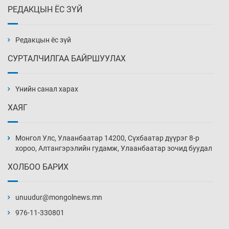
РЕДАКЦЫН ЁС ЗҮЙ
Эмэгтэйчүүд Бээжин, эрэгтэйчүүд Японд
бэлтгэл базаахаар хилийн дээс алхлаа
Өчигдөр 14 цаг 00 мин
Редакцын ёс зүй
СУРТАЛЧИЛГАА БАЙРШУУЛАХ
АНУ-ын Цэргийн кибер командлалаын
ажилтнууд амиа хорлох явдал эрс
нэмэгджээ
Үнийн санал харах
Өчигдөр 13 цаг 52 мин
ХАЯГ
Монголын шигшээ Хонконгийн багийг ялж,
эхний хожлоо авлаа
Монгол Улс, Улаанбаатар 14200, Сүхбаатар дүүрэг 8-р
Өчигдөр 13 цаг 30 мин
хороо, Алтангэрэлийн гудамж, Улаанбаатар зочид буудал
ХОЛБОО БАРИХ
Техникийн өндөр үзүүлэлттэй агаарын хөлөг
худалдан авах хүсэлтээ уламжлав
unuudur@mongolnews.mn
Өчигдөр 13 цаг 00 мин
976-11-330801