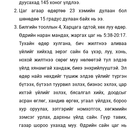
дуусахад 145 хоног үлдлээ.
Цаг агаар өдөртөө 23 хэмийн дулаан бол
шөнөдөө 15 градус дулаан байх нь ээ.
Билгийн тооллын 4, Харцага одтой, хөх луу өдөр.
Өдрийн наран мандах, жаргах цаг нь 5:38-20:17.
Тухайн өдөр хулгана, бич жилтнээ аливаа
үйлийг хийхэд эерэг сайн ба үхэр, луу, хонь,
нохой жилтнээ сөрөг муу нөлөөтэй тул элдэв
үйлд хянамгай хандаж, биеэ энхрийлүүштэй. Эл
өдөр найз нөхдийг түшиж элдэв үйлийг түргэн
бүтээх, бүтээл туурвил эхлэх, бизнэс эхлэх, цар
ихтэй үйлийг эхлэх, бясалгал хийх, доодсыг
асран өглөг, хандив өргөх, угаал үйлдэх, бороо
хур оруулах, зэтгэрийг номхотгох, хөгжмийн
зэмсэг урлах, дархны үйлд сайн. Гүүр тавих,
газар шороо ухахад муу. Өдрийн сайн цаг нь