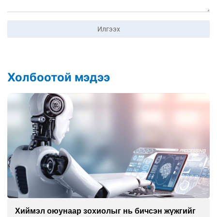
Илгээх
Холбоотой мэдээ
Хиймэл оюунаар зохиолыг нь бичсэн жүжгийг