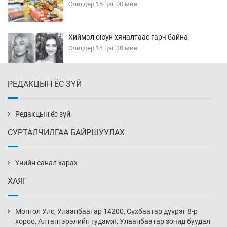
Өчигдөр 15 цаг 00 мин
Хиймэл оюун хяналтаас гарч байна
Өчигдөр 14 цаг 30 мин
РЕДАКЦЫН ЁС ЗҮЙ
Эмэгтэйчүүд Бээжин, эрэгтэйчүүд Японд
бэлтгэл базаахаар хилийн дээс алхлаа
Өчигдөр 14 цаг 00 мин
Редакцын ёс зүй
СУРТАЛЧИЛГАА БАЙРШУУЛАХ
АНУ-ын Цэргийн кибер командлалаын
ажилтнууд амиа хорлох явдал эрс
нэмэгджээ
Үнийн санал харах
Өчигдөр 13 цаг 52 мин
ХАЯГ
Монголын шигшээ Хонконгийн багийг ялж,
эхний хожлоо авлаа
Монгол Улс, Улаанбаатар 14200, Сүхбаатар дүүрэг 8-р
Өчигдөр 13 цаг 30 мин
хороо, Алтангэрэлийн гудамж, Улаанбаатар зочид буудал