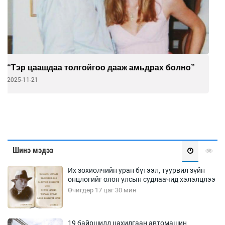
Монгол тамирчид "Physical: Asia"-г доргиож
байна
2025-10-31
Шинэ мэдээ
Их зохиолчийн уран бүтээл, туурвил зүйн
онцлогийг олон улсын судлаачид хэлэлцлээ
Өчигдөр 17 цаг 30 мин
19 байршилд цахилгаан автомашин