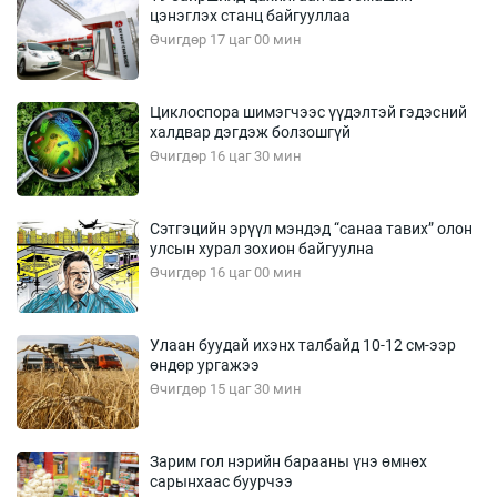
цэнэглэх станц байгууллаа
Өчигдөр 17 цаг 00 мин
Циклоспора шимэгчээс үүдэлтэй гэдэсний
халдвар дэгдэж болзошгүй
Өчигдөр 16 цаг 30 мин
Сэтгэцийн эрүүл мэндэд “санаа тавих” олон
улсын хурал зохион байгуулна
Өчигдөр 16 цаг 00 мин
Улаан буудай ихэнх талбайд 10-12 см-ээр
өндөр ургажээ
Өчигдөр 15 цаг 30 мин
Зарим гол нэрийн барааны үнэ өмнөх
сарынхаас буурчээ