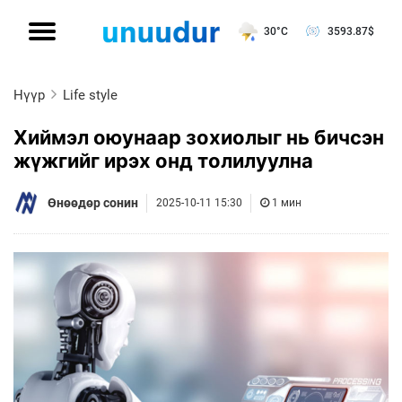
30°C
3593.87
$
Нүүр
Life style
Хиймэл оюунаар зохиолыг нь бичсэн
жүжгийг ирэх онд толилуулна
Өнөөдөр сонин
2025-10-11 15:30
1 мин