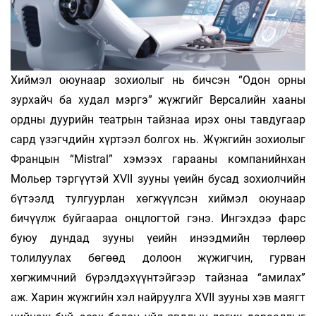
Хиймэл оюунаар зохиолыг нь бичсэн “Одон орны
зурхайч ба худал мэргэ” жүжгийг Версалийн хааны
ордны дуурийн театрын тайзнаа ирэх оны тавдугаар
сард үзэгчдийн хүртээл болгох нь. Жүжгийн зохиолыг
Францын “Mistral” хэмээх гарааны компанийнхан
Мольер тэргүүтэй XVII зууны үеийн бусад зохиолчийн
бүтээлд тулгуурлан хөгжүүлсэн хиймэл оюунаар
бичүүлж буйгаараа онцлогтой гэнэ. Ингэхдээ фарс
буюу дундад зууны үеийн инээдмийн төрлөөр
толилуулах бөгөөд долоон жүжигчин, гурван
хөгжимчний бүрэлдэхүүнтэйгээр тайзнаа “амилах”
аж. Харин жүжгийн хэл найруулга XVII зууны хэв маягт