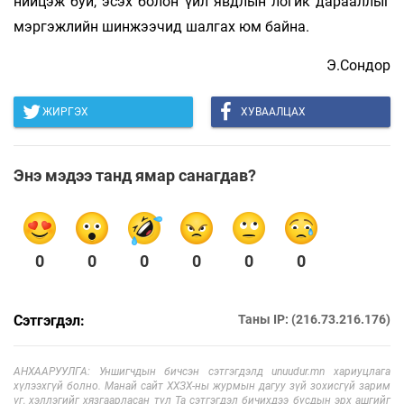
нийцэж буй, эсэх болон үйл явдлын логик дарааллыг
мэргэжлийн шинжээчид шалгах юм байна.
Э.Сондор
ЖИРГЭХ
ХУВААЛЦАХ
Энэ мэдээ танд ямар санагдав?
0
0
0
0
0
0
Сэтгэгдэл:
Таны IP: (216.73.216.176)
АНХААРУУЛГА: Уншигчдын бичсэн сэтгэгдэлд unuudur.mn хариуцлага
хүлээхгүй болно. Манай сайт ХХЗХ-ны журмын дагуу зүй зохисгүй зарим
үг, хэллэгийг хязгаарласан тул Та сэтгэгдэл бичихдээ бусдын эрх ашгийг