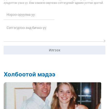
хүндэтгэн үзнэ үү. Хэм хэмжээ зөрчсөн сэтгэгдлийг админ устгах эрхтэй.
Илгээх
Холбоотой мэдээ