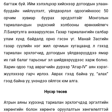
баг­­­­­­­­таж буй. Ийм хэлэлцээр хийс­­­нээр до­­­тоо­­дын улаан­­
буу­­дайн нийлүүлэлт, үйлдвэрлэл одоо­­гийн­­­хоос 50
орчим хувиар буурах эрсдэлтэйг Мон­го­лын
тариаланчдын үндэсний холбооны ерөн­­хий­­лөгч
Л.Баяртулга анхааруулсан. Газар та­­риа­­лан­­гийн салбар
улам хүнд байдалд орно гэ­сэн үг. Манай Засгийн
газар сүүлийн нэг жил орч­­мын хугацаанд л гэхэд
тариалан эрхлэгчид, до­тоо­дын үйлдвэрүүддээ ямар
их гай балаг тарьс­­­­­­ныг эл шийдвэрүүдээс харж болно.
Ха­­рин одоо тэд аврагчийн дүрээр “Атар-IV” аян хэрэг­­­­
жүү­­­лэ­­­хээр гарч ирлээ. Аврах гээд байна уу, “алах”
гээд байна уу, үнэндээ ойлгох юм алга.
Нүсэр төсөв
Атрын аяны хүрээнд тариалан эрхлэгчдэд эргэл­тийн
хөрөнгийн болон хөрөнгө оруулал­­­тын хөнгөлөлттэй