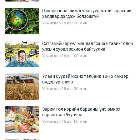
Циклоспора шимэгчээс үүдэлтэй гэдэсний
халдвар дэгдэж болзошгүй
Уржигдар 16 цаг 30 мин
Сэтгэцийн эрүүл мэндэд “санаа тавих” олон
улсын хурал зохион байгуулна
Уржигдар 16 цаг 00 мин
Улаан буудай ихэнх талбайд 10-12 см-ээр
өндөр ургажээ
Уржигдар 15 цаг 30 мин
Зарим гол нэрийн барааны үнэ өмнөх
сарынхаас буурчээ
Уржигдар 15 цаг 00 мин