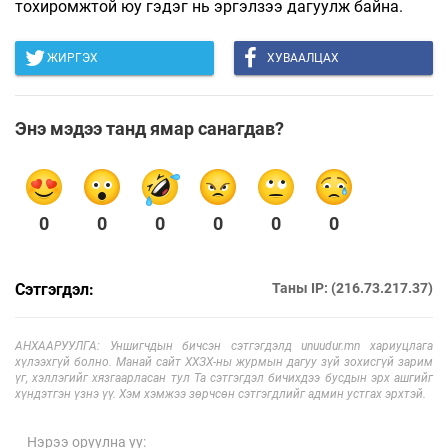
тохиромжтой юу гэдэг нь эргэлзээ дагуулж байна.
ЖИРГЭХ
ХУВААЛЦАХ
Энэ мэдээ танд ямар санагдав?
0
0
0
0
0
0
Сэтгэгдэл:
Таны IP: (216.73.217.37)
АНХААРУУЛГА: Уншигчдын бичсэн сэтгэгдэлд unuudur.mn хариуцлага
хүлээхгүй болно. Манай сайт ХХЗХ-ны журмын дагуу зүй зохисгүй зарим
үг, хэллэгийг хязгаарласан тул Та сэтгэгдэл бичихдээ бусдын эрх ашгийг
хүндэтгэн үзнэ үү. Хэм хэмжээ зөрчсөн сэтгэгдлийг админ устгах эрхтэй.