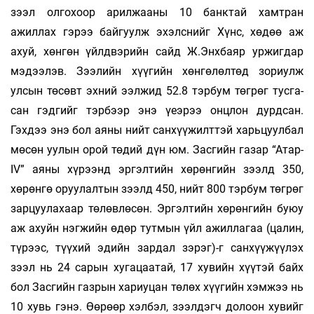
зээл олгохоор арилжааны 10 банктай хамтран
ажиллах гэрээ байгуулж эхэлс­­нийг Хүнс, хөдөө аж
ахуй, хөнгөн үйлдвэ­­рийн сайд Ж.Энхбаяр уржигдар
мэдээлэв. Зээ­лийн хүүгийн хөнгөлөлтөд зориулж
улсын тө­­­­сөвт эхний ээлжид 52.8 тэрбум төгрөг тусга­
сан гэдгийг тэрбээр энэ үеэрээ онцлон дурд­­сан.
Гэхдээ энэ бол аяны нийт санхүүжилт­тэй харь­­­цуулбал
мөсөн уулын орой төдий дүн юм. Зас­­­гийн газар “Атар-
IV” аяны хүрээнд эргэл­тийн хөрөнгийн зээлд 350,
хөрөнгө оруулал­­­тын зээлд 450, нийт 800 тэрбум төгрөг
зарцуула­­­хаар төлөвлөсөн. Эргэлтийн хөрөнгийн буюу
аж ахуйн нэгжийн өдөр тутмын үйл ажилла­­гаа (цалин,
түрээс, түүхий эдийн зардал зэрэг)-г санхүүжүүлэх
зээл нь 24 сарын хугацаа­­тай, 17 хувийн хүүтэй байх
бол Засгийн газрын хариу­цан төлөх хүүгийн хэмжээ нь
10 хувь гэнэ. Өө­рөөр хэлбэл, зээлдэгч долоон хувийг