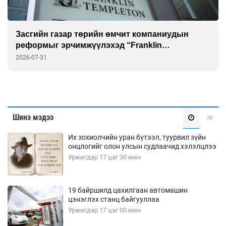
Засгийн газар төрийн өмчит компаниудын
реформыг эрчимжүүлэхэд “Franklin
Templeton”-той хамтарна
2026-07-31
Шинэ мэдээ
Их зохиолчийн уран бүтээл, туурвил зүйн
онцлогийг олон улсын судлаачид хэлэлцлээ
Уржигдар 17 цаг 30 мин
19 байршилд цахилгаан автомашин
цэнэглэх станц байгууллаа
Уржигдар 17 цаг 00 мин