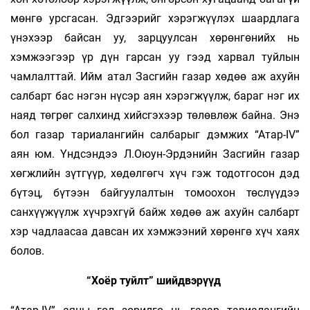
мөнгө урсгасан. Эдгээ­рийг хэ­­­­­рэг­­жүү­­лэх шаардлага
үнэхээр байсан уу, зар­­цуул­­сан хөрөнгөнийх нь
хэмжээгээр үр дүн гарсан уу гээд харвал туйлын
чамлалттай. Ийм атал Засгийн газар хөдөө аж ахуйн
салбарт бас нэ­­гэн нүсэр аян хэрэгжүүлж, бараг нэг их
наяд төг­рөг сал­­хинд хийсгэхээр төлөвлөж байна. Энэ
бол га­зар тариалангийн салбарыг дэмжих “Атар-IV”
аян юм. Үндсэндээ Л.Оюун-Эрдэнийн Зас­­­гийн га­­­­­­зар
хөгжлийн зүтгүүр, хөдөлгөгч хүч гэж то­дот­­­госон дэд
бүтэц, бүтээн байгуулалтын то­­моо­­­хон төслүүдээ
санхүүжүүлж хүчрэхгүй байж хө­­­­дөө аж ахуйн салбарт
хэр чадлаасаа дав­­­­­­­сан их хэмжээний хөрөнгө хүч хаях
болов.
“Хоёр туйлт” шийдвэрүүд