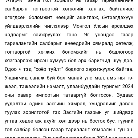
“Атар-IV” аяны гол зорилго нь газар тариа­­лан­­­гийн
салбарын тогтвортой хөгжлийг хан­­­­­­гах, бай­­галиас
өгөгдсөн боломжит нөөцийг ашиг­­­­­лаж, бүтээгдэхүүн
үйлдвэрлэлийн чиглэ­­­­­лээр Монгол Улсын өрсөлдөх
чадварыг сайжруу­­лах гэнэ. Яг үнэндээ газар
тариалангийн салба­­­рыг өнөөдрийн хямралд хөтөлж,
тогтвортой хөг­жих боломжийг нь бодлогоор
хязгаарлаж ир­­­­­сэн хү­­­­­мүүс бол эрх баригчид шүү дээ.
Одоо ч тэд “хоёр туйлт” бодлого хэрэгжүүлж байгаа.
Ун­­­­шиг­­­­­­­чид санаж буй бол манай улс мал, амьтны тэ­­­­
жээл, тэжээлийн нэмэлт, улаанбуудайн гу­­ри­лыг 2024
оны хавар импортын татваргүй бол­­­­госон. Зудаас
үүдэлтэй эдийн засгийн хям­­­­рал, хүнд­­­­рэлийг даван
туулах зорилготой гэх Зас­­­­­­гийн газрын уг шийдвэр
угтаа хөдөө аж ахуйг хөл дээр нь босгох бус, түүний
гол сал­­бар бол­­­­сон газар тариаланг хямралын гүн ан­­­