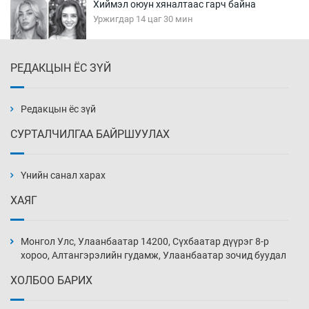
Хиймэл оюун хяналтаас гарч байна
Уржигдар 14 цаг 30 мин
РЕДАКЦЫН ЁС ЗҮЙ
Эмэгтэйчүүд Бээжин, эрэгтэйчүүд Японд
бэлтгэл базаахаар хилийн дээс алхлаа
Уржигдар 14 цаг 00 мин
Редакцын ёс зүй
СУРТАЛЧИЛГАА БАЙРШУУЛАХ
АНУ-ын Цэргийн кибер командлалаын
ажилтнууд амиа хорлох явдал эрс
нэмэгджээ
Үнийн санал харах
Уржигдар 13 цаг 52 мин
ХАЯГ
Монголын шигшээ Хонконгийн багийг ялж,
эхний хожлоо авлаа
Монгол Улс, Улаанбаатар 14200, Сүхбаатар дүүрэг 8-р
Уржигдар 13 цаг 30 мин
хороо, Алтангэрэлийн гудамж, Улаанбаатар зочид буудал
ХОЛБОО БАРИХ
Техникийн өндөр үзүүлэлттэй агаарын хөлөг
худалдан авах хүсэлтээ уламжлав