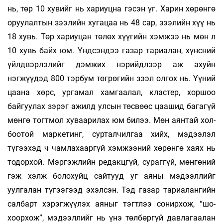
нь, төр 10 ху­вийг нь хариуцна гэсэн үг. Харин хөрөнгө
оруу­­­­лалтын зээлийн хугацаа нь 48 сар, зээлийн хүү нь
18 хувь. Төр хариуцан төлөх хүүгийн хэмжээ нь мөн л
10 хувь байх юм. Үндсэндээ газар тариалан, хүнсний
үйлдвэрлэлийг дэм­­жих нэрийдлээр аж ахуйн
нэгжүүдэд 800 тэрбум төг­­рөгийн зээл олгох нь. Үүний
цаана хөрс, урга­мал хамгаалал, кластер, хоршоо
байгуулах зэ­­­рэг ажилд улсын төсвөөс цаашид багагүй
мөнгө тогт­­­­мол хуваарилах юм билээ. Мөн аянтай хол­­
боотой маркетинг, сурталчилгаа хийх, мэ­­дээ­­­­­­лэл
түгээхэд ч чамлахааргүй хэмжээний хө­­­­­­­­­рөнгө хаях нь
тодорхой. Мэргэжлийн ре­­­­дакц­­­гүй, сураггүй, мөнгөний
гэж хэлж боло­­­хуйц сайтууд уг аяны мэдээллийг
уулгалан тү­­гээ­­­гээд эхэлсэн. Тэд газар тариалангийн
сал­­­барт хэрэгжүүлэх аяныг тэгтлээ сонирхож, “шо­­­­­
хоор­­­хож”, мэдээллийг нь үнэ төлбөргүй дав­­ла­­­­­­­­­­­­­­гаа­­­­­лан