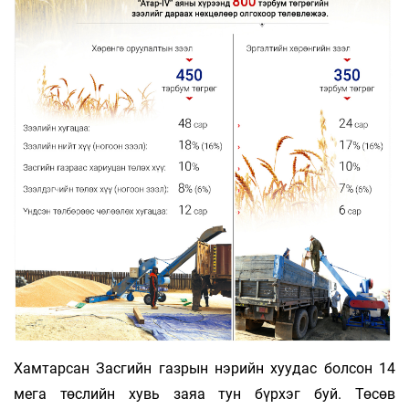
Хамтарсан Засгийн газрын нэрийн хуудас бол­­­сон 14
мега төслийн хувь заяа тун бүрхэг буй. Төсөв