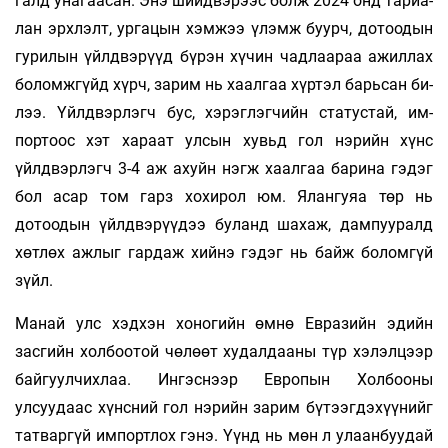
галд уна­гаасан. Энэ шийдвэрээс болж 2024 онд та­­риа­­­­­­
лан эрхлэлт, ургацын хэм­жээ үлэмж буурч, до­­­тоодын
гурилын үйлдвэ­рүүд бүрэн хүчин чад­­­лаараа ажиллах
боломж­гүйд хүрч, зарим нь хаал­­­­гаа хүртэл барьсан би­­
лээ. Үйлдвэрлэгч бус, хэ­­­рэг­­лэгчийн статустай, им­­
портоос хэт хараат улсын хувьд гол нэрийн хүнс
үйлдвэрлэгч 3-4 аж ахуйн нэгж хаалгаа ба­рина гэдэг
бол асар том гарз хохирол юм. Ялан­гуяа төр нь
дотоодын үйлд­­вэрүүдээ буланд шахаж, дампууралд
хөт­­­­лөх ажлыг гардаж хийнэ гэдэг нь байж болом­­­­­гүй
зүйл.
Манай улс хэдхэн хоногийн өмнө Евразийн эдийн
засгийн холбоотой чөлөөт худалдааны түр хэлэлцээр
байгуулчихлаа. Ингэснээр Ев­­­ро­­пын Хол­­бооны
улсуудаас хүнсний гол нэ­­рийн за­­­­рим бүтээгдэхүүнийг
татваргүй импорт­­лох гэнэ. Үүнд нь мөн л улаан­­­­буу­­дай