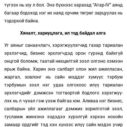
түгээх нь юу л бол. Энэ бүхнээс хара­­хад “Атар-IV” аянд
багаар бодоход нэг их наяд орчим төгрөг зарцуулах нь
тодорхой байна.
Хяналт, хариуцлага, ил тод байдал алга
Уг аяныг санаачлагч, хэрэгжүүлэгчид га­зар тариалан
эрхлэгчид, бизнес эрхлэгчдэд орон гүрэнд байхгүй
онцгой боломж, таатай нөх­цөл­­тэй зээл олгоно хэмээн
ярьж байна. Харин энэ салбарт олон жил ажилласан,
жаргал, зов­лонг нь сайн мэддэг хүмүүс тэрбум
тэрбумын зээл нэг удаа олгохоос илүү тариалан
эрхлэгч­­дийг дэмжсэн тогтвортой бодлого хэрэгжүү­
лэх нь л чухал гэж үзэж байгаа юм. Аливаа нэг биз­нес,
салбарын үйл ажиллагааг дэмжих зо­рил­го­той зээл,
тусламж жинхэнэ эздэдээ хү­­­рэл­­гүй хэрхэн нохойн
замаар ордгийг тэд хэн хү­­­нээс илүү сайн мэдэх учир