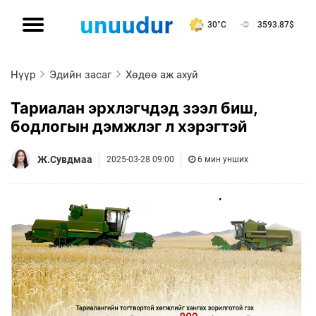
30°C
3593.87
$
Нүүр
Эдийн засаг
Хөдөө аж ахуй
Тариалан эрхлэгчдэд зээл биш,
бодлогын дэмжлэг л хэрэгтэй
Ж.Сувдмаа
2025-03-28 09:00
6 мин унших