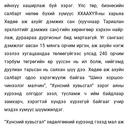
ийнхүү хашир­лаж буй хэрэг. Улс төр, бизнесийн
салбарт нө­лөө бү­хий хүмүүс ХХААХҮЯ-ны харьяа
Хөдөө аж ахуйг дэм­­­­жих сан (хуучнаар Тариалан
эрхлэлтийг дэм­­­жих сан)-гийн хөрөнгөөр хэрхэн найр­
лаж, ду­­­раараа дургисныг бид мартаагүй. Уг сан­гаас
дэмжлэг авсан 15 мянга орчим иргэн, аж ахуйн нэгж
зээлээ хугацаандаа төлөөгүйгээс ул­сад 240 орчим
тэрбум төгрөгийн өр үүссэн нь ил болж, нийгэмд
дуулиан тарьсан нь саяхан шүү дээ. Хөдөө аж ахуйн
салбарт одоо хэрэг­­жүүлж байгаа “Шинэ хоршоо-
чинээлэг малчин”, “Хүнс­­ний хувьсгал” зэрэг аяны
хүрээнд олгодог зээл, тусламж ч ийм байдлаар
замхарч, хэрэгтэй хүн­­­дээ хүрэхгүй байгааг учир
мэдэх хүмүүс шүүм­­­жилдэг.
“Хүнсний хувьсгал” хөдөлгөөний хү­­­­­рээнд гэхэд мал аж