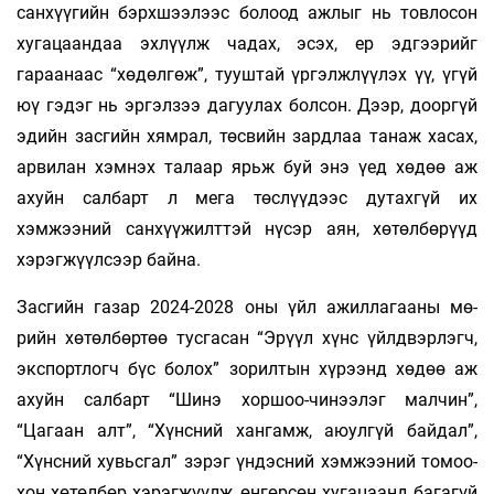
санхүүгийн бэрхшээлээс болоод аж­­­лыг нь товлосон
хугацаандаа эхлүүлж чадах, эсэх, ер эдгээрийг
гараанаас “хөдөлгөж”, тууштай үр­гэлж­­лүү­­лэх үү, үгүй
юү гэдэг нь эргэлзээ дагуулах бол­сон. Дээр, дооргүй
эдийн засгийн хямрал, төсвийн зард­­лаа танаж хасах,
арвилан хэмнэх талаар ярьж буй энэ үед хөдөө аж
ахуйн салбарт л мега төс­­­лүү­­дээс дутахгүй их
хэмжээний санхүүжилттэй нү­­сэр аян, хөтөлбөрүүд
хэрэгжүүлсээр байна.
Засгийн газар 2024-2028 оны үйл ажилла­­­­­­­­­­­­­­­­­­­­­­­гааны мө­­­
рийн хөтөлбөртөө тусгасан “Эрүүл хүнс үйлд­­вэрлэгч,
экспортлогч бүс бо­­­­­­­лох” зо­­­­­­­­­рил­­­­тын хү­­рээнд хөдөө аж
ахуйн сал­­­барт “Шинэ хор­­­­шоо-­­чинээлэг малчин”,
“Цагаан алт”, “Хүнс­­ний хангамж, аюулгүй байдал”,
“Хүнс­­­­­­­­­­ний хувьс­­гал” зэрэг үндэсний хэмжээ­­­ний то­­­­­­­­­­­моо­­­­
хон хөтөл­­бөр хэрэгжүүлж, өнгөр­­сөн ху­­­га­­­­цаанд багагүй