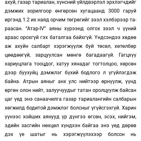
ахуй, газар тариалан, хүнс­­ний үйлдвэрлэл эрхлэгчдийг
дэмжих зорил­­гоор өнгөрсөн хугацаанд 3000 гаруй
иргэнд 1.2 их наяд орчим төгрөгийг зээл хэлбэрээр та­­
раа­­сан. “Атар-IV” аяны хүрээнд олгох зээл ч үү­ний
араас орохгүй гэх баталгаа байхгүй. Үнд­­сэндээ хөдөө
аж ахуйн салбарт хэрэгжүүлж буй төсөл, хөтөлбөр
цөөдөөгүй, зарцуулсан мөнгө багадаагүй. Гагцхүү
хариуцлага тооцдог, ха­­туу хянадаг тогтолцоо, хөрсөн
дээр буухуйц дэмж­­лэг бүхий бодлого л үгүйлэгдэж
байна. Ат­­рын аяныг анх улс нийтээр өрнүүлж, үүнд
өргөн олон нийт, залуучуудыг татан орол­­­­цуулж байсан
цаг үед энэ санаачилга газар тариа­­лан­­гийн сал­­барын
хөгжилд бодитой дэмжлэг болс­­ныг үгүйс­­­­гэхгүй. Харин
үүнээс хойших ая­­­нууд үр дүнгээ өгсөн, эсэх, нийгэм,
эдийн засгийн нөх­­цөл хүндхэн байгаа энэ үед дөрөв
дэх үе ша­­тыг нь хэрэгжүүлэхээр болсон нь