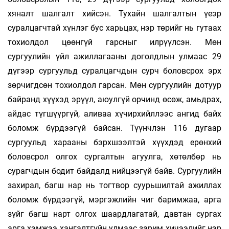
хяналт шалгалт хийсэн. Тухайн шалгалтын үеэр
суралцагчтай хүнлэг бус харьцах, нэр төрийг нь гутаах
тохиолдол цөөнгүй гарсныг илрүүлсэн. Мөн
сургуулийн үйл ажиллагааны доголдлын улмаас 29
дүгээр сургуульд суралцагчдын сурч боловсрох эрх
зөрчигдсөн тохиолдол гарсан. Мөн сургуулийн дотуур
байранд хүүхэд эрүүл, аюулгүй орчинд өсөж, амьдрах,
айдас түгшүүргүй, аливаа хүчирхийллээс ангид байх
боломж бүрдээгүй байсан. Түүнчлэн 116 дугаар
сургуульд харааны бэрхшээлтэй хүүхдэд ерөнхий
боловсрол олгох сургалтын агуулга, хөтөлбөр нь
сурагчдын бодит байдалд нийцээгүй байв. Сургуулийн
захирал, багш нар нь тогтвор суурьшилтай ажиллах
боломж бүрдээгүй, мэргэжлийн чиг баримжаа, арга
зүйг багш нарт олгох шаардлагатай, давтан сургах
арга хэмжээ хангалтгүйн улмаас зарим хичээлийг нэр