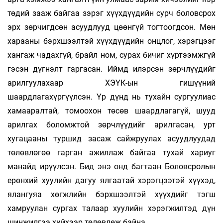
төдий зааж байгаа зэрэг хүүхдүүдийн сурч боловсрох
эрх зөрчигдсөн асуудлууд цөөнгүй тогтоогдсон. Мөн
харааны бэрхшээлтэй хүүхдүүдийн онцлог, хэрэгцээг
хангаж чадахгүй, брайл ном, сурах бичиг хүртээмжгүй
гэсэн дүгнэлт гаргасан. Иймд илэрсэн зөрчлүүдийг
арилгуулахаар ХЭҮК-ын гишүүний
шаардлагахүргүүлсэн. Үр дүнд нь тухайн сургуулиас
хамааралтай, томоохон төсөв шаардлагагүй, шууд
арилгах боломжтой зөрчлүүдийг арилгасан, урт
хугацааны туршид засаж сайжруулах асуудлуудад
төлөвлөгөө гарган ажиллаж байгаа тухай хариуг
манайд ирүүлсэн. Бид энэ онд багтаан Боловсролын
ерөнхий хуулийн дагуу ялгаатай хэрэгцээтэй хүүхэд,
ялангуяа хөгжлийн бэрхшээлтэй хүүхдийг тэгш
хамруулан сургах талаар хуулийн хэрэгжилтэд дүн
шинжилгээ хийхээр төлөвлөж байна.