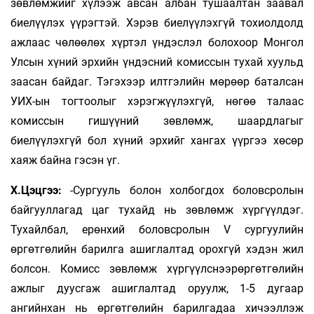
зөвлөмжийг хүлээж авсан албан тушаалтан заавал
биелүүлэх үүрэгтэй. Хэрэв биелүүлэхгүй тохиолдолд
ажлаас чөлөөлөх хүртэл үндэслэл болохоор Монгол
Улсын хүний эрхийн үндэсний комиссын тухай хуульд
заасан байдаг. Тэгэхээр илтгэлийн мөрөөр баталсан
УИХ-ын тогтоолыг хэрэгжүүлэхгүй, нөгөө талаас
комиссын гишүүний зөвлөмж, шаардлагыг
биелүүлэхгүй бол хүний эрхийг хангах үүргээ хөсөр
хаяж байна гэсэн үг.
Х.Цэцгээ:
-Сургууль болон холбогдох боловсролын
байгууллагад цаг тухайд нь зөвлөмж хүргүүлдэг.
Тухайлбал, ерөнхий боловсролын V сургуулийн
өргөтгөлийн барилга ашиглалтад орохгүй хэдэн жил
болсон. Комисс зөвлөмж хүргүүлснээрөргөтгөлийн
ажлыг дуусгаж ашиглалтад оруулж, 1-5 дугаар
ангийнхан нь өргөтгөлийн барилгадаа хичээллэж