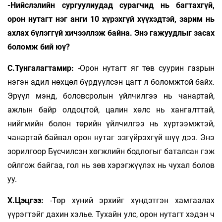
-Нийслэлийн сургуулиудад сурагчид нь багтахгүй,
орон нутагт нэг анги 10 хүрэхгүй хүүхэдтэй, зарим нь
ахлах бүлэггүй хичээллэж байна. Энэ гажуудлыг засах
боломж бий юү?
С.Тунгалагтамир:
-Орон нутагт яг төв суурин газрын
нэгэн адил нөхцөл бүрдүүлсэн цагт л боломжтой байх.
Эрүүл мэнд, боловсролын үйлчилгээ нь чанартай,
ажлын байр олдоцтой, цалин хөлс нь хангалттай,
нийгмийн болон төрийн үйлчилгээ нь хүртээмжтэй,
чанартай байвал орон нутаг эзгүйрэхгүй шүү дээ. Энэ
зорилгоор Бүсчилсэн хөгжлийн бодлогыг баталсан гэж
ойлгож байгаа, гол нь зөв хэрэгжүүлэх нь чухал болов
уу.
Х.Цэцгээ:
-Төр хүний эрхийг хүндэтгэн хамгаалах
үүрэгтэйг дахин хэлье. Тухайн улс, орон нутагт хэдэн ч