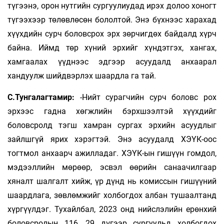
түгээнэ, орон нутгийн сургуулиудад ирэх долоо хоногт
түгээхээр төлөвлөсөн бололтой. Энэ бүхнээс харахад
хүүхдийн сурч боловсрох эрх зөрчигдөх байдалд хүрч
байна. Иймд төр хүний эрхийг хүндэтгэх, хангах,
хамгаалах үүднээс эдгээр асуудалд анхаарал
хандуулж шийдвэрлэх шаардла га тай.
С.Тунгалагтамир:
-Нийт сурагчийн сурч боловс рох
эрхээс гадна хөгжлийн бэрхшээлтэй хүүхдийг
боловсролд тэгш хамран сургах эрхийн асуудлыг
зайлшгүй ярих хэрэгтэй. Энэ асуудалд ХЭҮК-оос
тогтмол анхаарч ажилладаг. ХЭҮК-ын гишүүн гомдол,
мэдээллийн мөрөөр, эсвэл өөрийн санаачилгаар
хяналт шалгалт хийж, үр дүнд нь комиссын гишүүний
шаардлага, зөвлөмжийг холбогдох албан тушаалтанд
хүргүүлдэг. Тухайлбал, 2023 онд нийслэлийн ерөнхий
боловсролын 116, 29 дүгээр сургуульд холбогдох