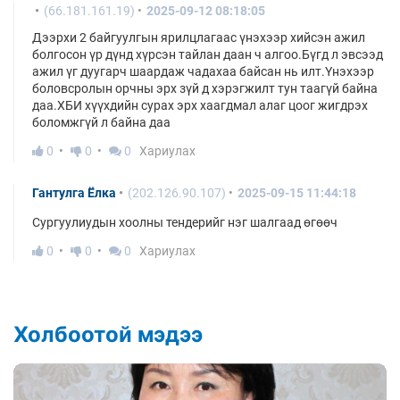
(66.181.161.19)
2025-09-12 08:18:05
Дээрхи 2 байгуулгын ярилцлагаас үнэхээр хийсэн ажил
болгосон үр дүнд хүрсэн тайлан даан ч алгоо.Бүгд л эвсээд
ажил үг дуугарч шаардаж чадахаа байсан нь илт.Үнэхээр
боловсролын орчны эрх зүй д хэрэгжилт тун таагүй байна
даа.ХБИ хүүхдийн сурах эрх хаагдмал алаг цоог жигдрэх
боломжгүй л байна даа
0
0
0
Хариулах
Гантулга Ёлка
(202.126.90.107)
2025-09-15 11:44:18
Сургуулиудын хоолны тендерийг нэг шалгаад өгөөч
0
0
0
Хариулах
Холбоотой мэдээ