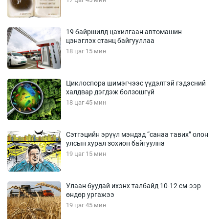
19 байршилд цахилгаан автомашин
цэнэглэх станц байгууллаа
18 цаг 15 мин
Циклоспора шимэгчээс үүдэлтэй гэдэсний
халдвар дэгдэж болзошгүй
18 цаг 45 мин
Сэтгэцийн эрүүл мэндэд “санаа тавих” олон
улсын хурал зохион байгуулна
19 цаг 15 мин
Улаан буудай ихэнх талбайд 10-12 см-ээр
өндөр ургажээ
19 цаг 45 мин