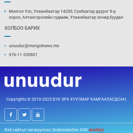
Монголын шигшээ Хонконгийн багийг ялж,
эхний хожлоо авлаа
Монгол Улс, Улаанбаатар 14200, Сүхбаатар дүүрэг 8-р
21 цаг 45 мин
хороо, Алтангэрэлийн гудамж, Улаанбаатар зочид буудал
ХОЛБОО БАРИХ
Техникийн өндөр үзүүлэлттэй агаарын хөлөг
худалдан авах хүсэлтээ уламжлав
unuudur@mongolnews.mn
22 цаг 15 мин
976-11-330801
“Шатахууны бус, бодлогын хомсдол
нүүрлээд байна”
22 цаг 45 мин
Дөрвөн чиглэлд шөнийн автобус иргэдэд
Copyrights © 2010-2025 БҮХ ЭРХ ХУУЛИАР ХАМГААЛАГДСАН.
үйлчилж буй гэв
23 цаг 15 мин
“Туул усан цогцолбор”-ын ТЭЗҮ-ийг
Вэб сайтыг хөгжүүлсэн: Sodonsolution ХХК
Энэтхэгийн компанид хариуцуулжээ