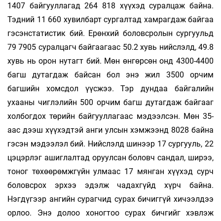
1407 байгууллагад 264 818 хүүхэд суралцаж байна.
Тэдний 11 660 хувилбарт сургалтад хамрагдаж байгаа
гэсэнстатистик бий. Ерөнхий боловсролын сургуульд
79 7905 суралцагч байгаагаас 50.2 хувь нийслэлд, 49.8
хувь нь орон нутагт бий. Мөн өнгөрсөн онд 4300-4400
багш дутагдаж байсан бол энэ жил 3500 орчим
багшийн хомсдол үүсжээ. Тэр дундаа байгалийн
ухааны чиглэлийн 500 орчим багш дутагдаж байгааг
холбогдох төрийн байгууллагаас мэдээлсэн. Мөн 35-
аас дээш хүүхэдтэй анги улсын хэмжээнд 8028 байна
гэсэн мэдээлэл бий. Нийслэлд шинээр 17 сургууль, 22
цэцэрлэг ашиглалтад оруулсан боловч сандал, ширээ,
тоног төхөөрөмжгүйн улмаас 17 мянган хүүхэд сурч
боловсрох эрхээ эдэлж чадахгүйд хүрч байна.
Нэгдүгээр ангийн сурагчид сурах бичиггүй хичээлдээ
орлоо. Энэ долоо хоногтоо сурах бичгийг хэвлэж