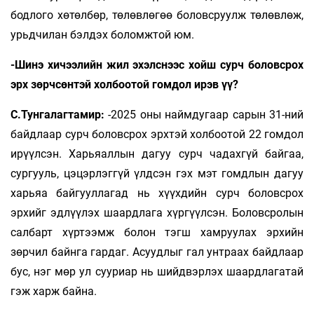
бодлого хөтөлбөр, төлөвлөгөө боловсруулж төлөвлөж,
урьдчилан бэлдэх боломжтой юм.
-Шинэ хичээлийн жил эхэлснээс хойш сурч боловсрох
эрх зөрчсөнтэй холбоотой гомдол ирэв үү?
С.Тунгалагтамир:
-2025 оны наймдугаар сарын 31-ний
байдлаар сурч боловсрох эрхтэй холбоотой 22 гомдол
ирүүлсэн. Харьяаллын дагуу сурч чадахгүй байгаа,
сургууль, цэцэрлэггүй үлдсэн гэх мэт гомдлын дагуу
харьяа байгууллагад нь хүүхдийн сурч боловсрох
эрхийг эдлүүлэх шаардлага хүргүүлсэн. Боловсролын
салбарт хүртээмж болон тэгш хамруулах эрхийн
зөрчил байнга гардаг. Асуудлыг гал унтраах байдлаар
бус, нэг мөр ул сууриар нь шийдвэрлэх шаардлагатай
гэж харж байна.