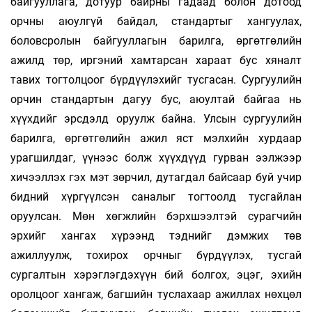
байгууллага, дотуур байрны гадаад болон дотоод
орчны аюулгүй байдал, стандартыг хангуулах,
боловсролын байгууллагын барилга, өргөтгөлийн
ажилд төр, иргэний хамтарсан хараат бус хяналт
тавих тогтолцоог бүрдүүлэхийг тусгасан. Сургуулийн
орчин стандартын дагуу бус, аюултай байгаа нь
хүүхдийг эрсдэлд оруулж байна. Улсын сургуулийн
барилга, өргөтгөлийн ажил яст мэлхийн хурдаар
урагшилдаг, үүнээс болж хүүхдүүд гурван ээлжээр
хичээллэх гэх мэт зөрчил, дутагдал байсаар буй учир
бидний хүргүүлсэн саналыг тогтоолд тусгайлан
оруулсан. Мөн хөгжлийн бэрхшээлтэй сурагчийн
эрхийг хангах хүрээнд тэднийг дэмжих төв
ажиллуулж, тохирох орчныг бүрдүүлэх, тусгай
сургалтын хэрэглэгдэхүүн бий болгох, эцэг, эхийн
оролцоог хангаж, багшийн туслахаар ажиллах нөхцөл