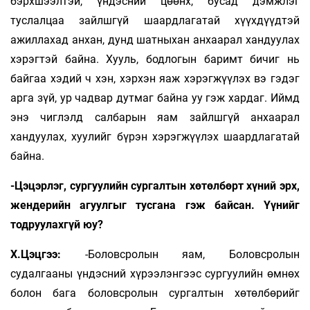
бэрхшээлтэй, үндэсний цөөнх, бусад дэмжлэг
туслалцаа зайлшгүй шаардлагатай хүүхдүүдтэй
ажиллахад анхан, дунд шатныхан анхаарал хандуулах
хэрэгтэй байна. Хууль, бодлогын баримт бичиг нь
байгаа хэдий ч хэн, хэрхэн яаж хэрэгжүүлэх вэ гэдэг
арга зүй, ур чадвар дутмаг байна уу гэж хардаг. Иймд
энэ чиглэлд салбарын яам зайлшгүй анхаарал
хандуулах, хуулийг бүрэн хэрэгжүүлэх шаардлагатай
байна.
-Цэцэрлэг, сургуулийн сургалтын хөтөлбөрт хүний эрх,
жендерийн агуулгыг тусгана гэж байсан. Үүнийг
тодруулахгүй юу?
Х.Цэцгээ:
-Боловсролын яам, Боловсролын
судалгааны үндэсний хүрээлэнгээс сургуулийн өмнөх
болон бага боловсролын сургалтын хөтөлбөрийг