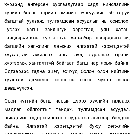
хүрээнд өнгөрсөн зургаадугаар сард нийслэлийн
хувийн болон төрийн өмчийн сургуулийн 60 гаруй
багштай уулзаж, тулгамдсан асуудлыг нь сонслоо.
Туслах багш зайлшгүй хэрэгтэй, уян хатан,
ганцаарчилсан сургалтын хөтөлбөр шаардлагатай,
багшийн хөгжлийг дэмжих, ялгаатай хэрэгцээтэй
хүүхэдтэй ажиллах арга зүй, суралцах орчны
хүртээмж хангалтгүй байгааг багш нар ярьж байна.
Эдгээрээс гадна эцэг, эхчүүд болон олон нийтийн
тууштай дэмжлэг хэрэгтэй гэсэн чухал санал
дэвшүүлсэн.
Орон нутгийн багш нарын дээрх хуулийн талаарх
мэдлэг ойлголтыг тандах, тулгамдсан асуудал,
шийдлийг тодорхойлохоор судалгаа авахаар бэлдэж
байна. Ялгаатай хэрэгцээтэй буюу хөгжлийн