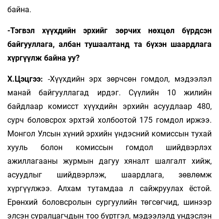
байна.
-Тэгвэл хүүхдийн эрхийг зөрчих нөхцөл бүрдсэн
байгууллага, албан тушаалтанд та бүхэн шаардлага
хүргүүлж байна уу?
Х.Цэцгээ:
-Хүүхдийн эрх зөрчсөн гомдол, мэдээлэл
манай байгууллагад ирдэг. Сүүлийн 10 жилийн
байдлаар комисст хүүхдийн эрхийн асуудлаар 480,
сурч боловсрох эрхтэй холбоотой 175 гомдол иржээ.
Монгол Улсын хүний эрхийн үндэсний комиссын тухай
хууль болон комиссын гомдол шийдвэрлэх
ажиллагааны журмын дагуу хяналт шалгалт хийж,
асуудлыг шийдвэрлэж, шаардлага, зөвлөмж
хүргүүлжээ. Алхам тутамдаа л сайжруулах ёстой.
Ерөнхий боловсролын сургуулийн төгсөгчид, шинээр
элсэн суралцагчдын тоо бүртгэл, мэдээлэлд үндэслэн