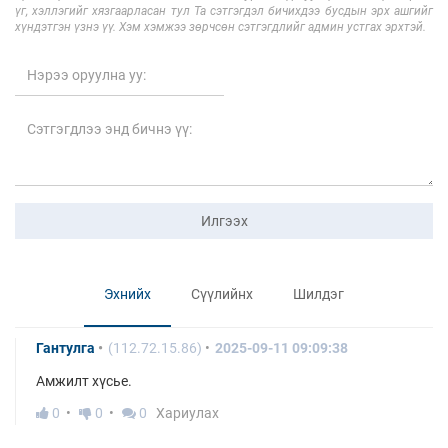
үг, хэллэгийг хязгаарласан тул Та сэтгэгдэл бичихдээ бусдын эрх ашгийг
хүндэтгэн үзнэ үү. Хэм хэмжээ зөрчсөн сэтгэгдлийг админ устгах эрхтэй.
Илгээх
Эхнийх
Сүүлийнх
Шилдэг
Гантулга
(112.72.15.86)
2025-09-11 09:09:38
Амжилт хүсье.
0
0
0
Хариулах