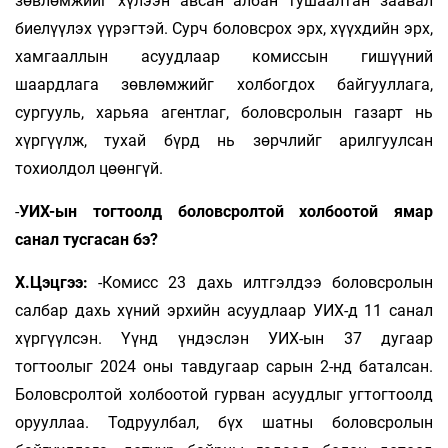
зөвлөмжийг хүлээн авсан албан тушаалтан заавал
биелүүлэх үүрэгтэй. Сурч боловсрох эрх, хүүхдийн эрх,
хамгааллын асуудлаар комиссын гишүүний
шаардлага зөвлөмжийг холбогдох байгууллага,
сургууль, харьяа агентлаг, боловсролын газарт нь
хүргүүлж, тухай бүрд нь зөрчлийг арилгуулсан
тохиолдол цөөнгүй.
-
УИХ-ын тогтоолд боловсролтой холбоотой ямар
санал тусгасан бэ?
Х.Цэцгээ:
-Комисс 23 дахь илтгэлдээ боловсролын
салбар дахь хүний эрхийн асуудлаар УИХ-д 11 санал
хүргүүлсэн. Үүнд үндэслэн УИХ-ын 37 дугаар
тогтоолыг 2024 оны тавдугаар сарын 2-нд баталсан.
Боловсролтой холбоотой гурван асуудлыг угтогтоолд
орууллаа. Тодруулбал, бүх шатны боловсролын