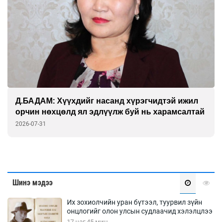
Д.БАДАМ: Хүүхдийг насанд хүрэгчидтэй ижил
орчин нөхцөлд ял эдлүүлж буй нь харамсалтай
2026-07-31
Шинэ мэдээ
Их зохиолчийн уран бүтээл, туурвил зүйн
онцлогийг олон улсын судлаачид хэлэлцлээ
17 цаг 45 мин