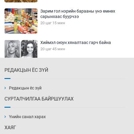
Зарим гол нэрийн барааны үнэ өмнөх
сарынхаас буурчээ
20 цаг 15 мин
Хиймэл оюун хяналтаас гарч байна
20 цаг 45 мин
РЕДАКЦЫН ЁС ЗҮЙ
Эмэгтэйчүүд Бээжин, эрэгтэйчүүд Японд
бэлтгэл базаахаар хилийн дээс алхлаа
21 цаг 15 мин
Редакцын ёс зүй
СУРТАЛЧИЛГАА БАЙРШУУЛАХ
АНУ-ын Цэргийн кибер командлалаын
ажилтнууд амиа хорлох явдал эрс
нэмэгджээ
Үнийн санал харах
21 цаг 22 мин
ХАЯГ