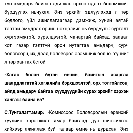
хүн амьдарч байсан адилхан эрхээ эдлэх боломжийг
бүрдүүлэх ньчухал. Энэ эрхийг эдлүүлэхэд л төр
бодлого, үйл ажиллагаагаар дэмжиж, хүний аятай
таатай амьдрах орчин нөхцөлийг нь бүрдүүлж сургалт
хүртээмжтэй, хүрэлцээтэй, чанартай байхад заавал
хот газар гэлтгүй орон нутагтаа амьдарч, сурч
боловсорч, их, дээд боловсрол эзэмшиж болно. Үүнийг
л төр хангах ёстой.
-Хагас болон бүтэн өнчин, байнгын асаргаа
шаардлагатай хөгжлийн бэрхшээлтэй, өрх толгойлсон,
айлд амьдарч байгаа хүүхдүүдийн сурах эрхийг хэрхэн
хангаж байна вэ?
С.Тунгалагтамир:
-Комиссоос Боловсролын ерөнхий
хуулийн хэрэгжилт ямар байгаад дүн шинжилгээ
хийхээр ажиллаж буй талаар өмнө нь дурдсан. Энэ