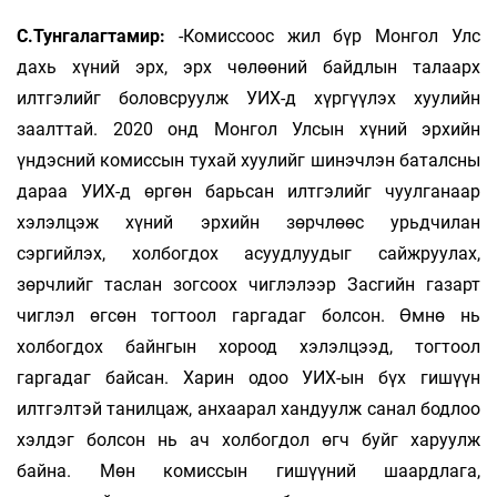
С.Тунгалагтамир:
-Комиссоос жил бүр Монгол Улс
дахь хүний эрх, эрх чөлөөний байдлын талаарх
илтгэлийг боловсруулж УИХ-д хүргүүлэх хуулийн
заалттай. 2020 онд Монгол Улсын хүний эрхийн
үндэсний комиссын тухай хуулийг шинэчлэн баталсны
дараа УИХ-д өргөн барьсан илтгэлийг чуулганаар
хэлэлцэж хүний эрхийн зөрчлөөс урьдчилан
сэргийлэх, холбогдох асуудлуудыг сайжруулах,
зөрчлийг таслан зогсоох чиглэлээр Засгийн газарт
чиглэл өгсөн тогтоол гаргадаг болсон. Өмнө нь
холбогдох байнгын хороод хэлэлцээд, тогтоол
гаргадаг байсан. Харин одоо УИХ-ын бүх гишүүн
илтгэлтэй танилцаж, анхаарал хандуулж санал бодлоо
хэлдэг болсон нь ач холбогдол өгч буйг харуулж
байна. Мөн комиссын гишүүний шаардлага,