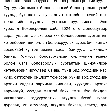
шинэчлэн боловсруулсан. Боловсролын ерөнхий хууль,
Сургуулийн өмнөх болон ерөнхий боловсролын тухай
хуульд бүх шатны сургалтын хөтөлбөрт хүний эрх,
жендерийн агуулгыг тусгахыг хуульчилсан. Энэ
хүрээнд Боловсролын сайд 2024 оны долоодугаар
сард тушаал гаргаж, ерөнхий боловсролын сургалтын
хөтөлбөрийг шинэчлэн боловсруулах, сурах бичгийн эх
зохиох254 хүнтэй ажлын хэсэг байгуулан ажиллаж
байна. Комисст боловсруулсан сургуулийн өмнөх
болон бага боловсролын сургалтын шинэчилсэн
хөтөлбөрийг ирүүлээд байна. Үүнд бид хүүхдийн нас,
хүйс, сэтгэхүйн онцлогт тохирсон, хүний эрх, хүүхдийн
эрхийн үндсэн зарчимд нийцсэн, хүүхдийн эрхийг
зөрчөөгүй, хүүхдэд ээлтэй байх, тэгш бус байдал,
ялгаварлан гадуурхалтын агуулга бүхий зураг,
дүрслэл, үг, өгүүлбэр, агуулга байгаа, эсэхэд дүн