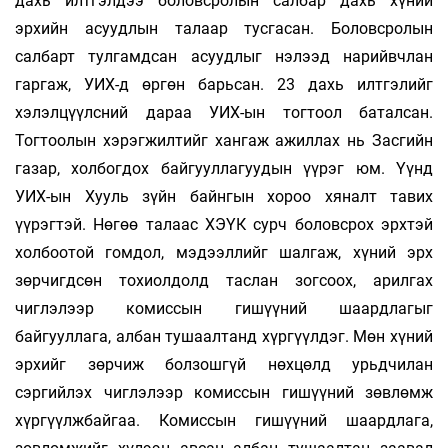
дахь илтгэлдээ боловсролын салбар дахь хүний
эрхийн асуудлын талаар тусгасан. Боловсролын
салбарт тулгамдсан асуудлыг нэлээд нарийвчлан
гаргаж, УИХ-д өргөн барьсан. 23 дахь илтгэлийг
хэлэлцүүлсний дараа УИХ-ын тогтоол баталсан.
Тогтоолын хэрэгжилтийг хангаж ажиллах нь Засгийн
газар, холбогдох байгууллагуудын үүрэг юм. Үүнд
УИХ-ын Хууль зүйн байнгын хороо хяналт тавих
үүрэгтэй. Нөгөө талаас ХЭҮК сурч боловсрох эрхтэй
холбоотой гомдол, мэдээллийг шалгаж, хүний эрх
зөрчигдсөн тохиолдолд таслан зогсоох, арилгах
чиглэлээр комиссын гишүүний шаардлагыг
байгууллага, албан тушаалтанд хүргүүлдэг. Мөн хүний
эрхийг зөрчиж болзошгүй нөхцөлд урьдчилан
сэргийлэх чиглэлээр комиссын гишүүний зөвлөмж
хүргүүлжбайгаа. Комиссын гишүүний шаардлага,