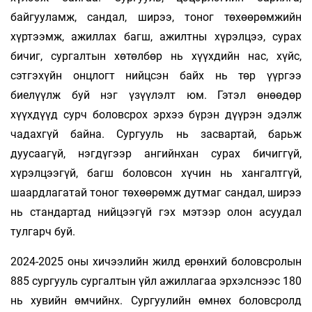
байгууламж, сандал, ширээ, тоног төхөөрөмжийн
хүртээмж, ажиллах багш, ажилтны хүрэлцээ, сурах
бичиг, сургалтын хөтөлбөр нь хүүхдийн нас, хүйс,
сэтгэхүйн онцлогт нийцсэн байх нь төр үүргээ
биелүүлж буй нэг үзүүлэлт юм. Гэтэл өнөөдөр
хүүхдүүд сурч боловсрох эрхээ бүрэн дүүрэн эдэлж
чадахгүй байна. Сургууль нь засвартай, барьж
дуусаагүй, нэгдүгээр ангийнхан сурах бичиггүй,
хүрэлцээгүй, багш боловсон хүчин нь хангалтгүй,
шаардлагатай тоног төхөөрөмж дутмаг сандал, ширээ
нь стандартад нийцээгүй гэх мэтээр олон асуудал
тулгарч буй.
2024-2025 оны хичээлийн жилд ерөнхий боловсролын
885 сургууль сургалтын үйл ажиллагаа эрхэлснээс 180
нь хувийн өмчийнх. Сургуулийн өмнөх боловсролд