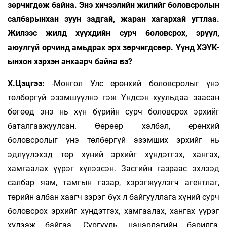
зөрчигдөж байна. Энэ хичээлийн жилийг боловсролын
салбарынхан зуун задгай, жаран хагархай угтлаа.
Жилээс жилд хүүхдийн сурч боловсрох, эрүүл,
аюулгүй орчинд амьдрах эрх зөрчигдсөөр. Үүнд ХЭҮК-
ынхон хэрхэн анхаарч байна вэ?
Х.Цэцгээ:
-Монгол Улс ерөнхий боловсролыг үнэ
төлбөргүй эзэмшүүлнэ гэж Үндсэн хуульдаа заасан
бөгөөд энэ нь хүн бүрийн сурч боловсрох эрхийг
баталгаажуулсан. Өөрөөр хэлбэл, ерөнхий
боловсролыг үнэ төлбөргүй эзэмших эрхийг нь
эдлүүлэхэд төр хүний эрхийг хүндэтгэх, хангах,
хамгаалах үүрэг хүлээсэн. Засгийн газраас эхлээд
салбар яам, тамгын газар, хэрэгжүүлэгч агентлаг,
төрийн албан хаагч зэрэг бүх л байгууллага хүний сурч
боловсрох эрхийг хүндэтгэх, хамгаалах, хангах үүрэг
хүлээж байгаа. Сургууль, цэцэрлэгийн барилга,