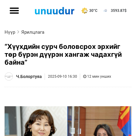
30°C
3593.87
$
Нүүр
Ярилцлага
“Хүүхдийн сурч боловсрох эрхийг
төр бүрэн дүүрэн хангаж чадахгүй
байна”
Ч.Болортуяа
2025-09-10 16:30
12 мин унших