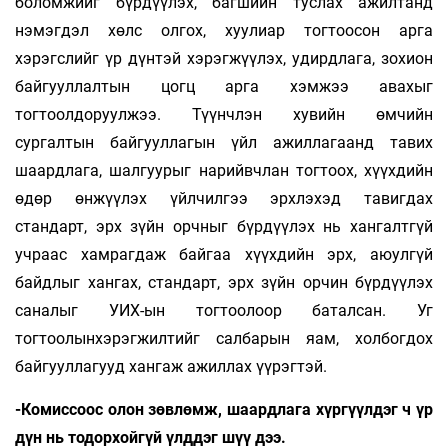
боломжийг бүрдүүлэх, багшийн туслах ажилтанд
нэмэгдэл хөлс олгох, хуулиар тогтоосон арга
хэрэгслийг үр дүнтэй хэрэгжүүлэх, удирдлага, зохион
байгууллалтын цогц арга хэмжээ авахыг
тогтоолдоруулжээ. Түүнчлэн хувийн өмчийн
сургалтын байгууллагын үйл ажиллагаанд тавих
шаардлага, шалгуурыг нарийвчлан тогтоох, хүүхдийн
өдөр өнжүүлэх үйлчилгээ эрхлэхэд тавигдах
стандарт, эрх зүйн орчныг бүрдүүлэх нь хангалтгүй
учраас хамрагдаж байгаа хүүхдийн эрх, аюулгүй
байдлыг хангах, стандарт, эрх зүйн орчин бүрдүүлэх
саналыг УИХ-ын тогтоолоор баталсан. Уг
тогтоолынхэрэгжилтийг салбарын яам, холбогдох
байгууллагууд хангаж ажиллах үүрэгтэй.
-Комиссоос олон зөвлөмж, шаардлага хүргүүлдэг ч үр
дүн нь тодорхойгүй үлддэг шүү дээ.