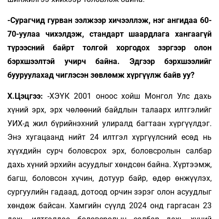
-Сурагчид гурван ээлжээр хичээллэж, нэг ангидаа 60-
70-уулаа чихэлдэж, стандарт шаардлага хангаагүй
түрээсний байрт толгой хоргодох зэргээр олон
бэрхшээлтэй учирч байна. Эдгээр бэрхшээлийг
бууруулахад чиглэсэн зөвлөмж хүргүүлж байв уу?
Х.Цэцгээ:
-ХЭҮК 2001 оноос хойш Монгол Улс дахь
хүний эрх, эрх чөлөөний байдлын талаарх илтгэлийг
УИХ-д жил бүрийнэхний улиралд багтаан хүргүүлдэг.
Энэ хугацаанд нийт 24 илтгэл хүргүүлсний есөд нь
хүүхдийн сурч боловсрох эрх, боловсролын салбар
дахь хүний эрхийн асуудлыг хөндсөн байна. Хүртээмж,
багш, боловсон хүчин, дотуур байр, өдөр өнжүүлэх,
сургуулийн гадаад, дотоод орчин зэрэг олон асуудлыг
хөндөж байсан. Хамгийн сүүлд 2024 онд гаргасан 23