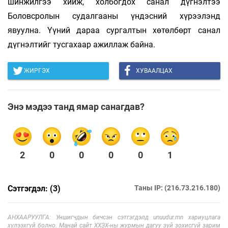
шинжилгээ хийж, холбогдох санал дүгнэлтээ
Боловсролын судалгааны үндэсний хүрээлэнд
явуулна. Үүний дараа сургалтын хөтөлбөрт санал
дүгнэлтийг тусгахаар ажиллаж байна.
ЖИРГЭХ
ХУВААЛЦАХ
Энэ мэдээ танд ямар санагдав?
2
0
0
0
0
1
Сэтгэгдэл: (3)
Таны IP: (216.73.216.180)
АНХААРУУЛГА: Уншигчдын бичсэн сэтгэгдэлд unuudur.mn хариуцлага
хүлээхгүй болно. Манай сайт ХХЗХ-ны журмын дагуу зүй зохисгүй зарим