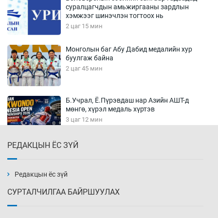
суралцагчдын амьжиргааны зардлын
хэмжээг шинэчлэн тогтоох нь
2 цаг 15 мин
Монголын баг Абу Дабид медалийн хур
буулгаж байна
2 цаг 45 мин
Б.Учрал, Ё.Пүрэвдаш нар Азийн АШТ-д
мөнгө, хүрэл медаль хүртэв
3 цаг 12 мин
РЕДАКЦЫН ЁС ЗҮЙ
Нөөцийн махны худалдаа, борлуулалтыг
хянах систем нэвтрүүлнэ
3 цаг 15 мин
Редакцын ёс зүй
СУРТАЛЧИЛГАА БАЙРШУУЛАХ
Эрүүл мэндээс бусад салбарыг хэмнэлтийн
горимд шилжүүлэв