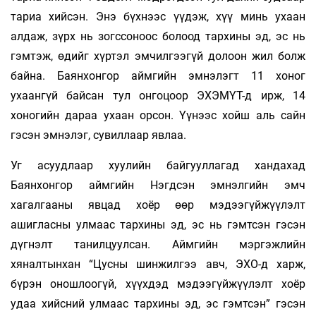
тариа хийсэн. Энэ бүхнээс үүдэж, хүү минь ухаан
алдаж, зүрх нь зогссоноос болоод тархины эд, эс нь
гэмтэж, өдийг хүртэл эмчилгээгүй долоон жил болж
байна. Баянхонгор аймгийн эмнэлэгт 11 хоног
ухаангүй байсан тул онгоцоор ЭХЭМҮТ-д ирж, 14
хоногийн дараа ухаан орсон. Үүнээс хойш аль сайн
гэсэн эмнэлэг, сувиллаар явлаа.
Уг асуудлаар хуулийн байгууллагад хандахад
Баянхонгор аймгийн Нэгдсэн эмнэлгийн эмч
хагалгааны явцад хоёр өөр мэдээгүйжүүлэлт
ашигласны улмаас тархины эд, эс нь гэмтсэн гэсэн
дүгнэлт танилцуулсан. Аймгийн мэргэж­лийн
хяналтынхан “Цусны шинжилгээ авч, ЭХО-д харж,
бүрэн оношлоогүй, хүүхдэд мэдээгүйжүүлэлт хоёр
удаа хийсний улмаас тархины эд, эс гэмтсэн” гэсэн