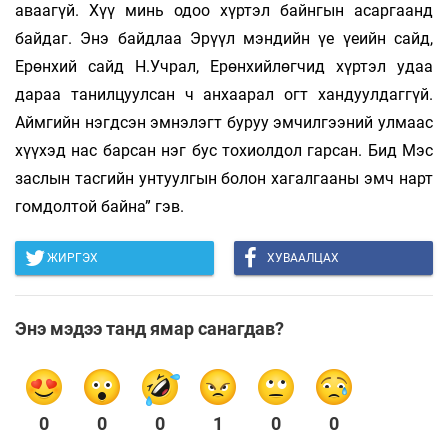
аваагүй. Хүү минь одоо хүртэл байнгын асаргаанд
байдаг. Энэ байдлаа Эрүүл мэндийн үе үеийн сайд,
Ерөнхий сайд Н.Учрал, Ерөнхийлөгчид хүртэл удаа
дараа танилцуулсан ч анхаарал огт хандуулдаггүй.
Аймгийн нэгдсэн эмнэлэгт буруу эмчилгээний улмаас
хүүхэд нас барсан нэг бус тохиолдол гарсан. Бид Мэс
заслын тасгийн унтуулгын болон хагалгааны эмч нарт
гомдолтой байна” гэв.
ЖИРГЭХ
ХУВААЛЦАХ
Энэ мэдээ танд ямар санагдав?
0
0
0
1
0
0