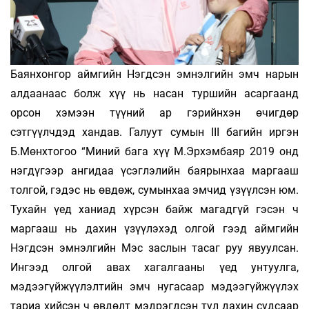
Баянхонгор аймгийн Нэгдсэн эмнэлгийн эмч нарын
алдаанаас болж хүү нь насан туршийн асаргаанд
орсон хэмээн түүний ар гэрийнхэн өчигдөр
сэтгүүлчдэд хандав. Галуут сумын III багийн иргэн
Б.Мөнхтогоо “Миний бага хүү М.Эрхэмбаяр 2019 онд
нэгдүгээр ангидаа үсэглэлийн баярынхаа маргааш
толгой, гэдэс нь өвдөж, сумынхаа эмчид үзүүлсэн юм.
Тухайн үед ханиад хүрсэн байж магадгүй гэсэн ч
маргааш нь дахин үзүүлэхэд олгой гээд аймгийн
Нэгдсэн эмнэлгийн Мэс заслын тасаг руу явуулсан.
Ингээд олгой авах хагалгааны үед унтуулга,
мэдээгүйжүүлэлтийн эмч нугасаар мэдээгүйжүүлэх
тариа хийсэн ч өвдөлт мэдрэгдсэн тул дахин судсаар