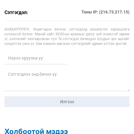
Сэтгэгдэл:
Таны IP: (216.73.217.15)
АНХААРУУЛГА: Уншигчдын бичсэн сэтгэгдэлд unuudur.mn хариуцлага
хүлээхгүй болно. Манай сайт ХХЗХ-ны журмын дагуу зүй зохисгүй зарим
үг, хэллэгийг хязгаарласан тул Та сэтгэгдэл бичихдээ бусдын эрх ашгийг
хүндэтгэн үзнэ үү. Хэм хэмжээ зөрчсөн сэтгэгдлийг админ устгах эрхтэй.
Илгээх
Холбоотой мэдээ