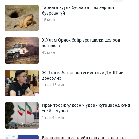
Тарвага хууль бусаар агнах зөрчил
буурсангүй
15 мин
Х.Улам-Өрнөх байр урагшилж, долоод
жагсжээ
45 мин
Ж.Лхагвабат өсвөр үеийнхний ДАШТ-ийг
дэнсэлнэ
1 цаг 15 мин
Иран тэсэж үлдсэн ч удаан хугацаанд хүнд
үеийг туулна
1 цаг 45 мин
Боловсролын зээлийн сангаар гадаадад