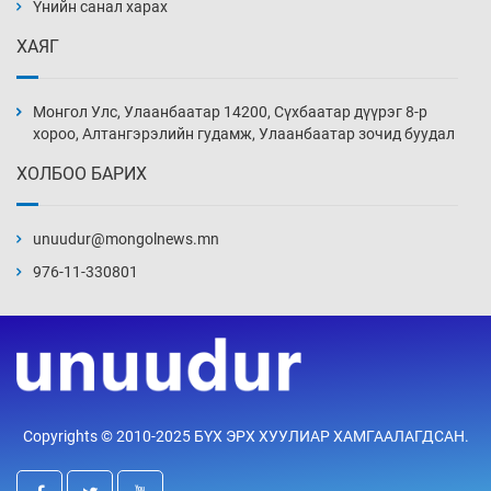
Үнийн санал харах
3 цаг 45 мин
ХАЯГ
16 төрлийн эмийг нэг эх үүсвэрээс худалдан
авах журам батлав
Монгол Улс, Улаанбаатар 14200, Сүхбаатар дүүрэг 8-р
4 цаг 0 мин
хороо, Алтангэрэлийн гудамж, Улаанбаатар зочид буудал
ХОЛБОО БАРИХ
Бүх төрлийн шатахууны гаалийн татварыг
тэглэлээ
unuudur@mongolnews.mn
4 цаг 15 мин
976-11-330801
Найман гол үерийн түвшин давж, хоёр нь
аюултай хэмжээнд хүрчээ
4 цаг 45 мин
Монгол Улс дундаас дээш орлоготой
Copyrights © 2010-2025 БҮХ ЭРХ ХУУЛИАР ХАМГААЛАГДСАН.
орнуудын тоонд багтав
5 цаг 15 мин