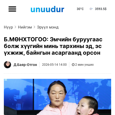
30°C
3593.5
$
Нүүр
Нийгэм
Эрүүл мэнд
Б.МӨНХТОГОО: Эмчийн буруугаас
болж хүүгийн минь тархины эд, эс
үхжиж, байнгын асаргаанд орсон
Д.Баяр-Отгон
2026-05-14 14:00
2 мин унших