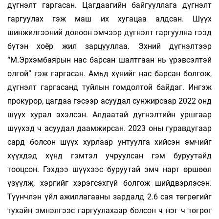
дүгнэлт гаргасан. Цагдаагийн байгууллага дүгнэлт
гаргуулах гэж маш их хугацаа алдсан. Шүүх
шинжилгээний долоон эмчээр дүгнэлт гаргуулна гээд
бүтэн хоёр жил зарцууллаа. Эхний дүгнэлтээр
“М.Эрхэмбаярын нас барсан шалтгаан нь үрэвсэлтэй
олгой” гэж гаргасан. Амьд хүнийг нас барсан болгож,
дүгнэлт гаргасанд туйлын гомдолтой байдаг. Ингэж
прокурор, цагдаа гэсээр асуудал сунжирсаар 2022 онд
шүүх хурал эхэлсэн. Алдаатай дүгнэлтийн уршгаар
шүүхэд ч асуудал даам­жирсан. 2023 оны гуравдугаар
сард болсон шүүх хурлаар унтуулга хийсэн эмчийг
хүүхдэд хүнд гэмтэл учруулсан гэм буруутайд
тооцсон. Гэхдээ шүүхээс буруутай эмч нарт өршөөл
үзүүлж, хэргийг хэрэгсэхгүй болгож шийдвэрлэсэн.
Түүнчлэн үйл ажиллагааны зардалд 2.6 сая төгрөгийг
тухайн эмнэлгээс гаргуулахаар болсон ч нэг ч төгрөг