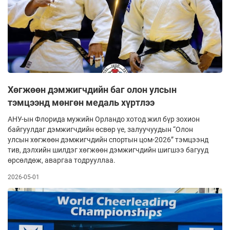
Хөгжөөн дэмжигчдийн баг олон улсын
тэмцээнд мөнгөн медаль хүртлээ
АНУ-ын Флорида мужийн Орландо хотод жил бүр зохион
байгуулдаг дэмжигчдийн өсвөр үе, залуучуудын “Олон
улсын хөгжөөн дэмжигчдийн спортын цом-2026” тэмцээнд
тив, дэлхийн шилдэг хөгжөөн дэмжигчдийн шигшээ багууд
өрсөлдөж, аваргаа тодрууллаа.
2026-05-01