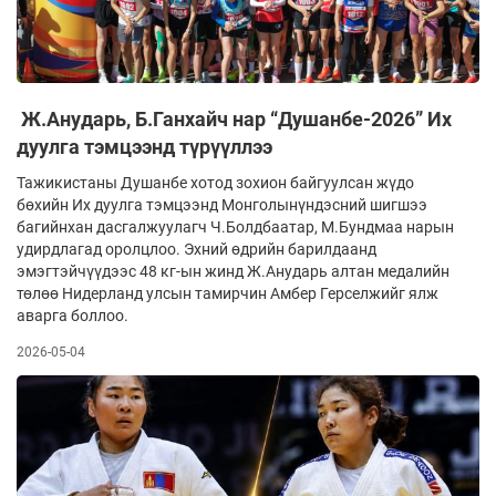
Ж.Анударь, Б.Ганхайч нар “Душанбе-2026” Их
дуулга тэмцээнд түрүүллээ
Тажикистаны Душанбе хотод зохион байгуулсан жүдо
бөхийн Их дуулга тэмцээнд Монголынүндэсний шигшээ
багийнхан дас­гал­жуулагч Ч.Болдбаатар, М.Бундмаа на­рын
удирдлагад оролцлоо. Эхний өдрийн барил­даанд
эмэгтэйчүүдээс 48 кг-ын жинд Ж.Анударь алтан медалийн
төлөө Нидерланд улсын тамирчин Амбер Герселжийг ялж
аварга боллоо.
2026-05-04