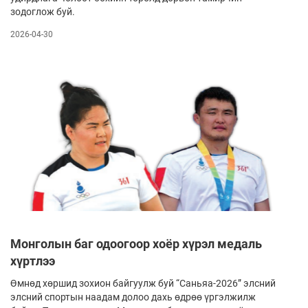
зодоглож буй.
2026-04-30
Монголын баг одоогоор хоёр хүрэл медаль
хүртлээ
Өмнөд хөршид зохион байгуулж буй “Саньяа-2026” элсний
элсний спортын наадам долоо дахь өдрөө үргэлжилж