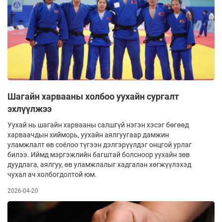
Шагайн харвааны холбоо уухайн сургалт
эхлүүлжээ
Уухай нь шагайн харвааны салшгүй нэгэн хэсэг бөгөөд
харваачдын хийморь, уухайн аялгуугаар дамжин
уламжлалт өв соёлоо түгээн дэлгэрүүлдэг онцгой урлаг
билээ. Иймд мэргэжлийн багштай болсноор уухайн зөв
дуудлага, аялгуу, өв уламжлалыг хадгалан хөгжүүлэхэд
чухал ач холбогдолтой юм.
2026-04-20