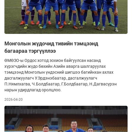
Монголын жүдочид тивийн тэмцээнд
багаараа тэргүүллээ
ӨМӨЗО-ы Ордос хотод зохион байгуулсан насанд
хүрэгчдийн жүдо бөхийн Азийн аварга шалгаруулах
тэмцээнд Монголын үндэсний шигшээ багийнхан ахлах
дасгалжуулагч У.Эрдэнэбаатар, дасгалжуулагч
П.Нямлхагва, Ч.Болдбаатар, Г.Болдбаатар, Н.Дагвасүрэн
нарын удирдлагад оролцлоо.
2026-04-20