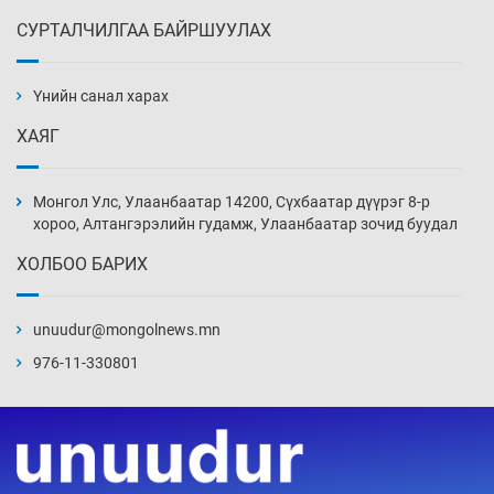
СУРТАЛЧИЛГАА БАЙРШУУЛАХ
АНУ-ын Цэргийн кибер командлалаын
ажилтнууд амиа хорлох явдал эрс
нэмэгджээ
Үнийн санал харах
Уржигдар 13 цаг 52 мин
ХАЯГ
Монголын шигшээ Хонконгийн багийг ялж,
эхний хожлоо авлаа
Монгол Улс, Улаанбаатар 14200, Сүхбаатар дүүрэг 8-р
Уржигдар 13 цаг 30 мин
хороо, Алтангэрэлийн гудамж, Улаанбаатар зочид буудал
ХОЛБОО БАРИХ
Техникийн өндөр үзүүлэлттэй агаарын хөлөг
худалдан авах хүсэлтээ уламжлав
unuudur@mongolnews.mn
Уржигдар 13 цаг 00 мин
976-11-330801
“Шатахууны бус, бодлогын хомсдол
нүүрлээд байна”
Уржигдар 12 цаг 30 мин