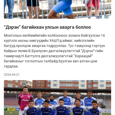
“Дэрэн” багийнхан улсын аварга боллоо
Монголын хөлбөмбөгийн холбооноос зохион байгуулсан 16
хүртэлх насны хөвгүүдийн УАШТ-д аймаг, нийслэлийн
багууд оролцож аваргаа тодрууллаа. Тус тэмцээнд тэргүүн
байрын төлөө В.Бралусич дасгалжуулагчтай “Дэрэн”-гийн
тамирчид Н.Баттулга дасгалжуулагчтай “Хараацай”
багийнхныг тоглолтын талбайд буулган авч алтан цом
гардлаа.
2026-04-21