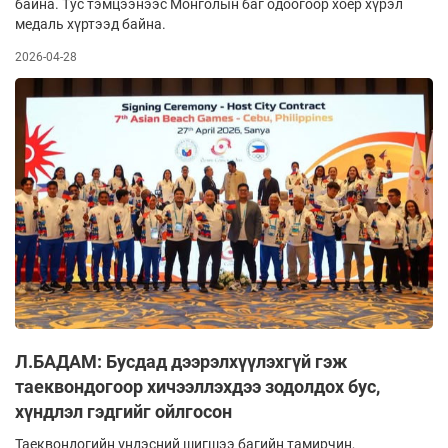
байна. Тус тэмцээнээс Монголын баг одоогоор хоёр хүрэл
медаль хүртээд байна.
2026-04-28
Л.БАДАМ: Бусдад дээрэлхүүлэхгүй гэж
таеквондогоор хичээллэхдээ зодолдох бус,
хүндлэл гэдгийг ойлгосон
Таеквондогийн үндэсний шигшээ багийн тамирчин,