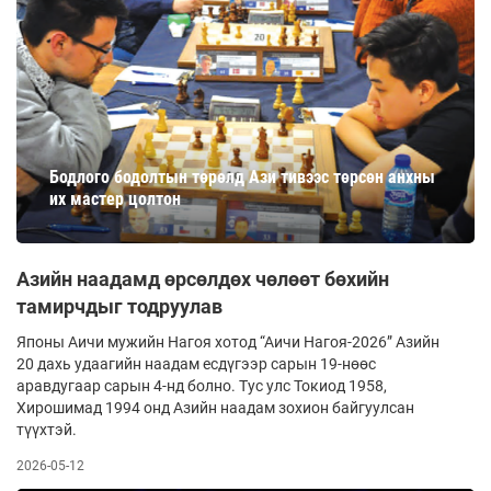
Бодлого бодолтын төрөлд Ази тивээс төрсөн анхны
их мастер цолтон
Азийн наадамд өрсөлдөх чөлөөт бөхийн
тамирчдыг тодруулав
Японы Аичи мужийн Нагоя хотод “Аичи Нагоя-2026” Азийн
20 дахь удаагийн наадам есдүгээр сарын 19-нөөс
аравдугаар сарын 4-нд болно. Тус улс Токиод 1958,
Хирошимад 1994 онд Азийн наадам зохион байгуулсан
түүхтэй.
2026-05-12