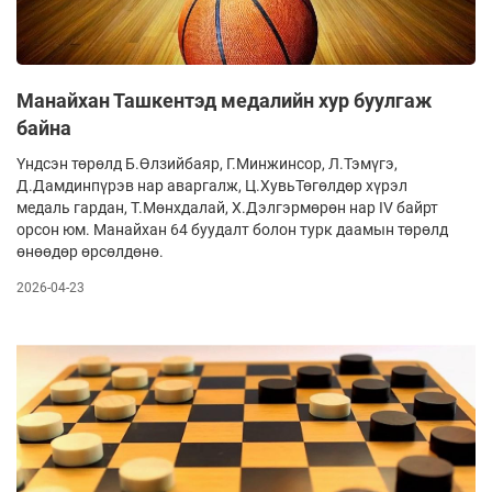
Манайхан Ташкентэд медалийн хур буулгаж
байна
Үндсэн төрөлд Б.Өлзийбаяр, Г.Минжинсор, Л.Тэмүгэ,
Д.Дамдинпүрэв нар аваргалж, Ц.ХувьТөгөлдөр хүрэл
медаль гардан, Т.Мөнхдалай, Х.Дэлгэрмөрөн нар IV байрт
орсон юм. Манайхан 64 буудалт болон турк даамын төрөлд
өнөөдөр өрсөлдөнө.
2026-04-23