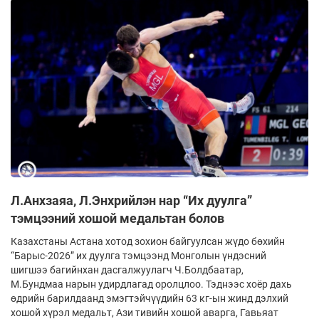
Л.Анхзаяа, Л.Энхрийлэн нар “Их дуулга”
тэмцээний хошой медальтан болов
Казахстаны Астана хотод зохион байгуулсан жүдо бөхийн
“Барыс-2026” их дуулга тэмцээнд Монголын үндэсний
шигшээ багийнхан дасгалжуулагч Ч.Болдбаатар,
М.Бундмаа нарын удирдлагад оролцлоо. Тэднээс хоёр дахь
өдрийн барилдаанд эмэгтэйчүүдийн 63 кг-ын жинд дэлхий
хошой хүрэл медальт, Ази тивийн хошой аварга, Гавьяат