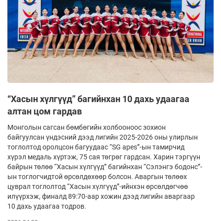
“Хасын хүлгүүд” багийнхан 10 дахь удаагаа
алтан цом гардав
Монголын сагсан бөмбөгийн холбооноос зохион
байгуулсан үндэсний дээд лигийн 2025-2026 оны улирлын
тоглолтод оролцсон багуудаас “SG apes”-ын тамирчид
хүрэл медаль хүртэж, 75 сая төгрөг гардсан. Харин тэргүүн
байрын төлөө “Хасын хүлгүүд” багийнхан “Сэлэнгэ бодонс”-
ын тоглогчидтой өрсөлдөхөөр болсон. Аваргын төлөөх
цуврал тоглолтод “Хасын хүлгүүд”-ийнхэн өрсөлдөгчөө
илүүрхэж, финалд 89:70-аар хожин дээд лигийн аваргаар
10 дахь удаагаа тодров.