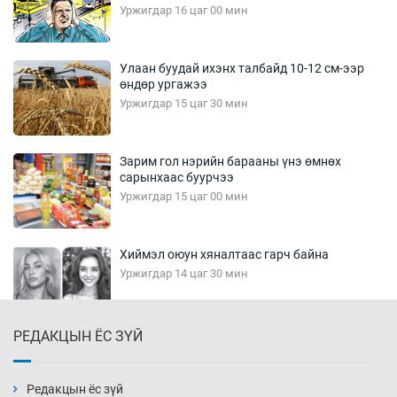
Уржигдар 16 цаг 00 мин
Улаан буудай ихэнх талбайд 10-12 см-ээр
өндөр ургажээ
Уржигдар 15 цаг 30 мин
Зарим гол нэрийн барааны үнэ өмнөх
сарынхаас буурчээ
Уржигдар 15 цаг 00 мин
Хиймэл оюун хяналтаас гарч байна
Уржигдар 14 цаг 30 мин
РЕДАКЦЫН ЁС ЗҮЙ
Эмэгтэйчүүд Бээжин, эрэгтэйчүүд Японд
бэлтгэл базаахаар хилийн дээс алхлаа
Уржигдар 14 цаг 00 мин
Редакцын ёс зүй