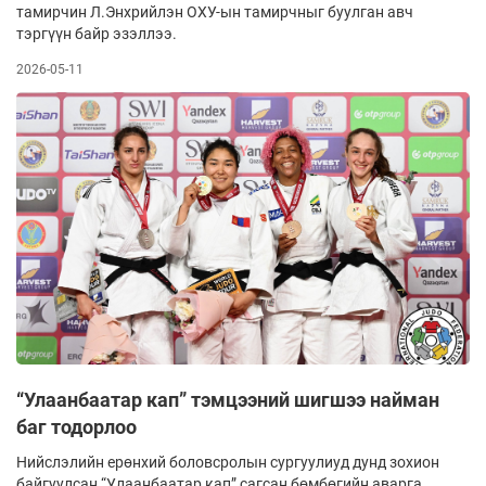
тамирчин Л.Энхрийлэн ОХУ-ын тамирчныг буулган авч
тэргүүн байр эзэллээ.
2026-05-11
“Улаанбаатар кап” тэмцээний шигшээ найман
баг тодорлоо
Нийслэлийн ерөнхий боловсролын сургуулиуд дунд зохион
байгуулсан “Улаанбаатар кап” сагсан бөмбөгийн аварга