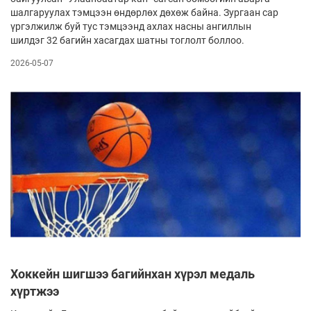
шалгаруулах тэм­цээн өндөрлөх дөхөж байна. Зургаан сар
үргэлжилж буй тус тэмцээнд ахлах насны ангиллын
шилдэг 32 багийн хасагдах шатны тоглолт боллоо.
2026-05-07
Хоккейн шигшээ багийнхан хүрэл медаль
хүртжээ