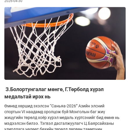
2026-04-30
З.Болортунгалаг мөнгө, Г.Төрболд хүрэл
медальтай ирэх нь
Өмнөд хөршид эхэлсэн “Саньяа-2026” Азийн элсний
спортын VI наадамд оролцож буй Монголын баг жиү
жицүгийн төрөлд хоёр хүрэл медаль хүртсэнийг бид өмнө нь
мэдээлсэн билээ. Тэгвэл дасгалжуулагч Ц.Баярсайханы
удирдлага чөлөөт бөхийн төрөлд дөрвөн тамирчин