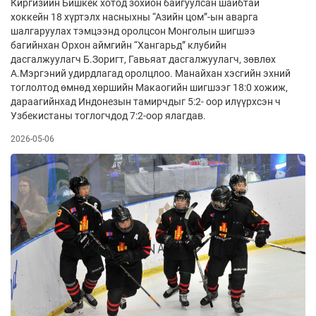
Киргизийн Бишкек хотод зохион байгуулсан шайбтай
хоккейн 18 хүртэлх насныхны “Азийн цом”-ын аварга
шалгаруулах тэмцээнд оролцсон Монголын шигшээ
багийнхан Орхон аймгийн “Хангарьд” клубийн
дасгалжуулагч Б.Зоригт, Гавьяат дасгалжуулагч, зөвлөх
А.Мэргэний удирдлагад оролцлоо. Манайхан хэсгийн эхний
тоглолтод өмнөд хөршийн Макаогийн шигшээг 18:0 хожиж,
дараагийнхад Индонезын тамирчдыг 5:2- оор илүүрхсэн ч
Узбекистаны тоглогчдод 7:2-оор ялагдав.
2026-05-06