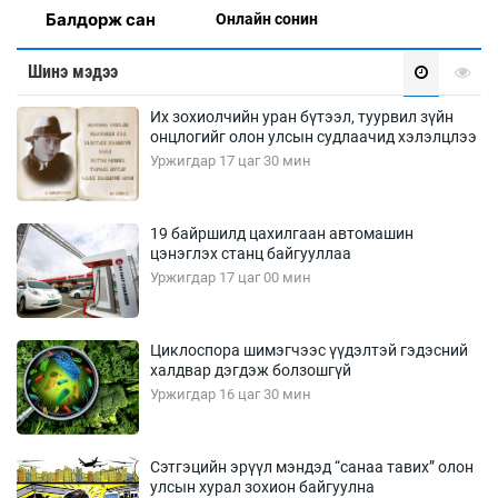
Балдорж сан
Онлaйн сонин
Шинэ мэдээ
Их зохиолчийн уран бүтээл, туурвил зүйн
онцлогийг олон улсын судлаачид хэлэлцлээ
Уржигдар 17 цаг 30 мин
19 байршилд цахилгаан автомашин
цэнэглэх станц байгууллаа
Уржигдар 17 цаг 00 мин
Циклоспора шимэгчээс үүдэлтэй гэдэсний
халдвар дэгдэж болзошгүй
Уржигдар 16 цаг 30 мин
Сэтгэцийн эрүүл мэндэд “санаа тавих” олон
улсын хурал зохион байгуулна