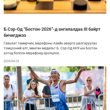
Б.Сэр-Од “Бостон-2026”-д ангилалдаа III байрт
бичигджээ
Гавьяат тамирчин, марафоны Азийн аварга шалгаруулах
тэмцээний алт, мөнгөн медальт Б. Сэр-Од АНУ-ын Бостон
хотод болсон марафонд оролцлоо.
2026-04-23