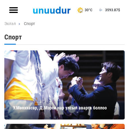
30°C
3593.87
$
Эхлэл
Спорт
Спорт
У.Мөнххасар, Д.Мэрси нар улсын аварга боллоо