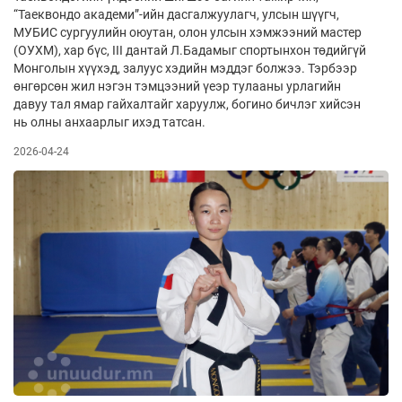
“Таеквондо академи”-ийн дасгалжуулагч, улсын шүүгч,
МУБИС сургуулийн оюутан, олон улсын хэмжээний мастер
(ОУХМ), хар бүс, III дантай Л.Бадамыг спортынхон төдийгүй
Монголын хүүхэд, залуус хэдийн мэддэг болжээ. Тэрбээр
өнгөрсөн жил нэгэн тэмцээний үеэр тулааны урлагийн
давуу тал ямар гайхалтайг харуулж, богино бичлэг хийсэн
нь олны анхаарлыг ихэд татсан.
2026-04-24