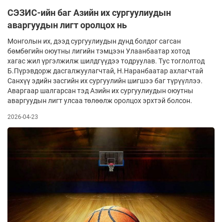
СЭЗИС-ийн баг Азийн их сургуулиудын
аваргуудын лигт оролцох нь
Монголын их, дээд сургуулиудын дунд болдог сагсан
бөмбөгийн оюутны лигийн тэмцээн Улаанбаатар хотод
хагас жил үргэлжил­ж шилдгүүдээ тодруулав. Тус тоглолтод
Б.Пүрэвдорж дасгалжуулагчтай, Н.Наранбаатар ахлагчтай
Санхүү эдийн засгийн их сургуулийн шигшээ баг түрүүллээ.
Аваргаар шалгарсан тэд Азийн их сургуулиудын оюутны
аваргуудын лигт улсаа төлөөлж оролцох эрхтэй болсон.
2026-04-23