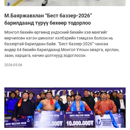
М.Баяржавхлан “Бест баззер-2026”
барилдаанд түрүү бөхөөр тодорлоо
Монгол бөхийн өргөөнд үндэсний бөхийн хэв маягийг
өөрчилсөн нэгэн шинэлэг хэлбэрийн тэмцээн болсон нь
баззертай барилдаан байв. “Бест баззер-2026” чансаа
өндөр 64 бөхийн барилдаанд Монгол Улсын аварга, арслан,
заан, харцага, начин цолтнууд зодоглосон.
2026-05-06