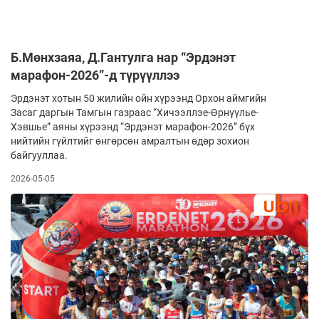
Б.Мөнхзаяа, Д.Гантулга нар “Эрдэнэт
марафон-2026”-д түрүүллээ
Эрдэнэт хотын 50 жилийн ойн хүрээнд Орхон аймгийн
Засаг даргын Тамгын газраас “Хичээллэе-Өрнүүлье-
Хэвшье” аяны хүрээнд “Эрдэнэт марафон-2026” бүх
нийтийн гүйлтийг өнгөрсөн амралтын өдөр зохион
байгууллаа.
2026-05-05