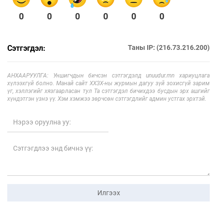
0
0
0
0
0
0
Сэтгэгдэл:
Таны IP: (216.73.216.200)
АНХААРУУЛГА: Уншигчдын бичсэн сэтгэгдэлд unuudur.mn хариуцлага
хүлээхгүй болно. Манай сайт ХХЗХ-ны журмын дагуу зүй зохисгүй зарим
үг, хэллэгийг хязгаарласан тул Та сэтгэгдэл бичихдээ бусдын эрх ашгийг
хүндэтгэн үзнэ үү. Хэм хэмжээ зөрчсөн сэтгэгдлийг админ устгах эрхтэй.
Илгээх