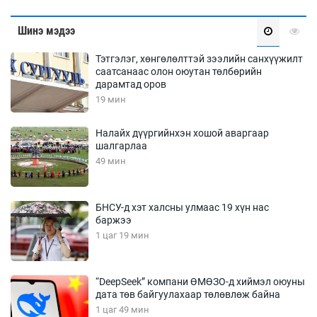
Шинэ мэдээ
Тэтгэлэг, хөнгөлөлттэй зээлийн санхүүжилт
саатсанаас олон оюутан төлбөрийн
дарамтад оров
19 мин
Налайх дүүргийнхэн хошой аваргаар
шалгарлаа
49 мин
БНСУ-д хэт халсны улмаас 19 хүн нас
баржээ
1 цаг 19 мин
“DeepSeek” компани ӨМӨЗО-д хиймэл оюуны
дата төв байгуулахаар төлөвлөж байна
1 цаг 49 мин