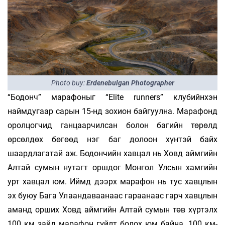
Photo buy:
Erdenebulgan Photographer
“Бодонч” марафоныг “Elite runners” клубийнхэн
наймдугаар сарын 15-нд зохион байгуулна. Марафонд
оролцогчид ганцаарчилсан болон багийн төрөлд
өрсөлдөх бөгөөд нэг баг долоон хүнтэй байх
шаардлагатай аж. Бодончийн хавцал нь Ховд аймгийн
Алтай сумын нутагт оршдог Монгол Улсын хамгийн
урт хавцал юм. Иймд дээрх марафон нь тус хавцлын
эх буюу Бага Улаандаваанаас гараанаас гарч хавцлын
аманд орших Ховд аймгийн Алтай сумын төв хүртэлх
100 км зайд марафон гүйлт болох юм байна. 100 км-