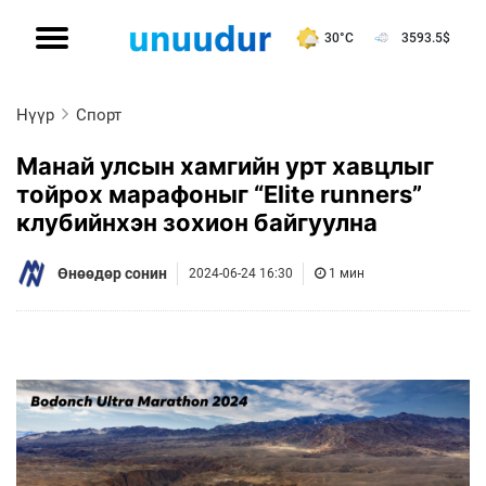
30°C
3593.5
$
Нүүр
Спорт
Манай улсын хамгийн урт хавцлыг
тойрох марафоныг “Elite runners”
клубийнхэн зохион байгуулна
Өнөөдөр сонин
2024-06-24 16:30
1 мин