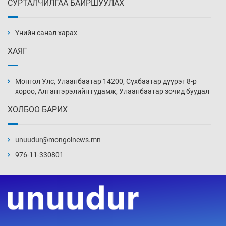
СУРТАЛЧИЛГАА БАЙРШУУЛАХ
Ж.Лхагвабат өсвөр үеийнхний ДАШТ-ийг
дэнсэлнэ
Үнийн санал харах
3 цаг 49 мин
ХАЯГ
Иран тэсэж үлдсэн ч удаан хугацаанд хүнд
үеийг туулна
Монгол Улс, Улаанбаатар 14200, Сүхбаатар дүүрэг 8-р
4 цаг 19 мин
хороо, Алтангэрэлийн гудамж, Улаанбаатар зочид буудал
ХОЛБОО БАРИХ
Боловсролын зээлийн сангаар гадаадад
суралцагчдын амьжиргааны зардлын
хэмжээг шинэчлэн тогтоох нь
unuudur@mongolnews.mn
4 цаг 49 мин
976-11-330801
Монголын баг Абу Дабид медалийн хур
буулгаж байна
5 цаг 19 мин
Б.Учрал, Ё.Пүрэвдаш нар Азийн АШТ-д