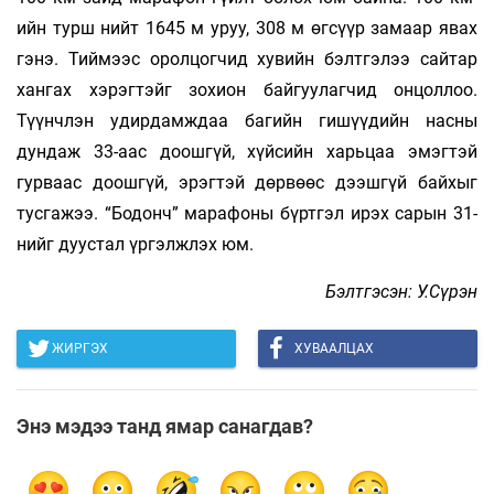
ийн турш нийт 1645 м уруу, 308 м өгсүүр замаар явах
гэнэ. Тиймээс оролцогчид хувийн бэлтгэлээ сайтар
хангах хэрэгтэйг зохион байгуулагчид онцоллоо.
Түүнчлэн удирдамждаа багийн гишүүдийн насны
дундаж 33-аас доошгүй, хүйсийн харьцаа эмэгтэй
гурваас доошгүй, эрэгтэй дөрвөөс дээшгүй байхыг
тусгажээ. “Бодонч” марафоны бүртгэл ирэх сарын 31-
нийг дуустал үргэлжлэх юм.
Бэлтгэсэн: У.Сүрэн
ЖИРГЭХ
ХУВААЛЦАХ
Энэ мэдээ танд ямар санагдав?