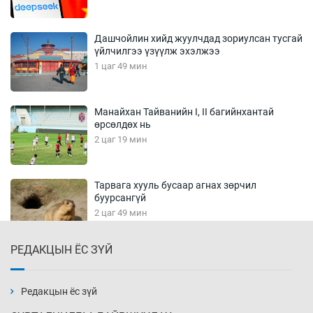
Дашчойлин хийд жуулчдад зориулсан тусгай
үйлчилгээ үзүүлж эхэлжээ
1 цаг 49 мин
Манайхан Тайванийн I, II багийнхантай
өрсөлдөх нь
2 цаг 19 мин
Тарвага хууль бусаар агнах зөрчил
буурсангүй
2 цаг 49 мин
РЕДАКЦЫН ЁС ЗҮЙ
Х.Улам-Өрнөх байр урагшилж, долоод
жагсжээ
3 цаг 19 мин
Редакцын ёс зүй