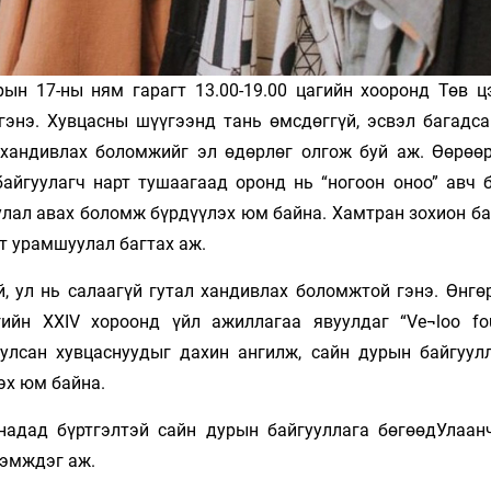
рын 17-ны ням гарагт 13.00-19.00 цагийн хооронд Төв ц
гэнэ. Хувцасны шүүгээнд тань өмсдөггүй, эсвэл багадса
ьхандивлах боломжийг эл өдөрлөг олгож буй аж. Өөрөөр
байгуулагч нарт тушаагаад оронд нь “ногоон оноо” авч б
улал авах боломж бүрдүүлэх юм байна. Хамтран зохион ба
т урамшуулал багтах аж.
й, ул нь салаагүй гутал хандивлах боломжтой гэнэ. Өнгө
ийн XXIV хороонд үйл ажиллагаа явуулдаг “Ve¬loo fou
уулсан хувцаснуудыг дахин ангилж, сайн дурын байгуул
эх юм байна.
Канадад бүртгэлтэй сайн дурын байгууллага бөгөөдУлаан
дэмждэг аж.