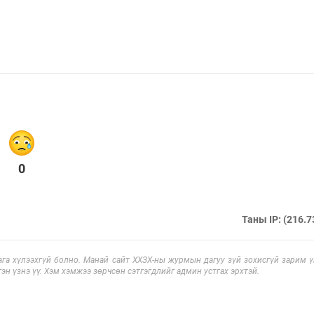
0
Таны IP: (216.7
га хүлээхгүй болно. Манай сайт ХХЗХ-ны журмын дагуу зүй зохисгүй зарим үг
эн үзнэ үү. Хэм хэмжээ зөрчсөн сэтгэгдлийг админ устгах эрхтэй.