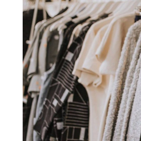
126-гийн НЭГ
Ертөнц
Спорт
Нийгэм
Бөх
Техник технологи
Сагсан бөмбөг
Шинжлэх ухаан
Хөлбөмбөг
Сонин хачин
Олимпын төрөл
Дэлхийн монгол
Тулааны спорт
Олимпын бус төр