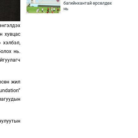
багийнхантай өрсөлдөх
нь
17 цаг 48 мин
энгэлдэх
Тарвага хууль бусаар
н хувцас
агнах зөрчил буурсангүй
 хэлбэл,
18 цаг 18 мин
олох нь.
йгуулагч
Х.Улам-Өрнөх байр
урагшилж, долоод
жагсжээ
18 цаг 48 мин
рсөн жил
ndation”
Ж.Лхагвабат өсвөр
лагуудын
үеийнхний ДАШТ-ийг
дэнсэлнэ
19 цаг 18 мин
чулуутын
Иран тэсэж үлдсэн ч
удаан хугацаанд хүнд