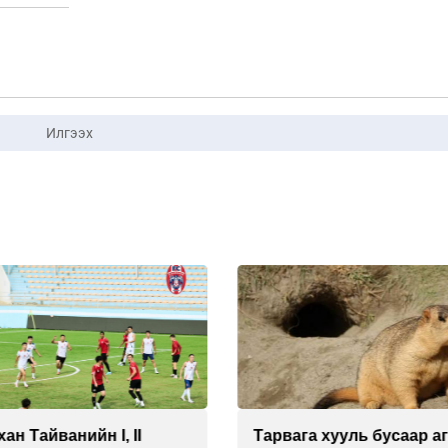
Илгээх
ан Тайванийн I, II
Тарвага хууль бусаар а