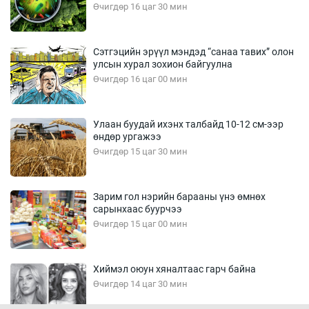
Өчигдөр 16 цаг 30 мин
Сэтгэцийн эрүүл мэндэд “санаа тавих” олон
улсын хурал зохион байгуулна
Өчигдөр 16 цаг 00 мин
Улаан буудай ихэнх талбайд 10-12 см-ээр
өндөр ургажээ
Өчигдөр 15 цаг 30 мин
Зарим гол нэрийн барааны үнэ өмнөх
сарынхаас буурчээ
Өчигдөр 15 цаг 00 мин
Хиймэл оюун хяналтаас гарч байна
Өчигдөр 14 цаг 30 мин