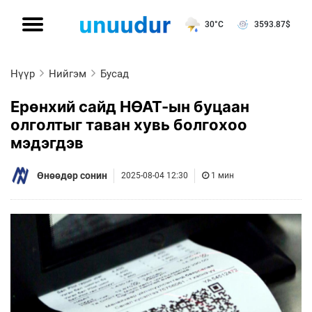
30°C
3593.87
$
Нүүр
Нийгэм
Бусад
Ерөнхий сайд НӨАТ-ын буцаан
олголтыг таван хувь болгохоо
мэдэгдэв
Өнөөдөр сонин
2025-08-04 12:30
1 мин