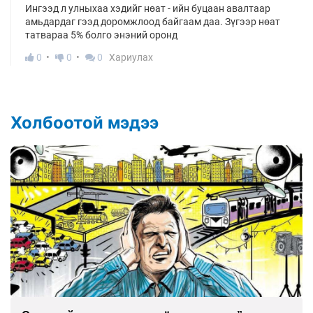
Ингээд л улныхаа хэдийг нөат - ийн буцаан авалтаар
амьдардаг гээд доромжлоод байгаам даа. Зүгээр нөат
татвараа 5% болго энэний оронд
0
0
0
Хариулах
Холбоотой мэдээ