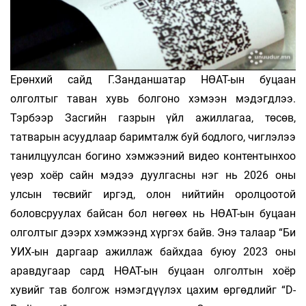
Ерөнхий сайд Г.Занданшатар НӨАТ-ын буцаан
олголтыг таван хувь болгоно хэмээн мэдэгдлээ.
Тэрбээр Засгийн газрын үйл ажиллагаа, төсөв,
татварын асуудлаар баримталж буй бодлого, чиглэлээ
танилцуулсан богино хэмжээний видео контентынхоо
үеэр хоёр сайн мэдээ дуулгасны нэг нь 2026 оны
улсын төсвийг иргэд, олон нийтийн оролцоотой
боловсруулах байсан бол нөгөөх нь НӨАТ-ын буцаан
олголтыг дээрх хэмжээнд хүргэх байв. Энэ талаар “Би
УИХ-ын даргаар ажиллаж байхдаа буюу 2023 оны
аравдугаар сард НӨАТ-ын буцаан олголтын хоёр
хувийг тав болгож нэмэгдүүлэх цахим өргөдлийг “D-