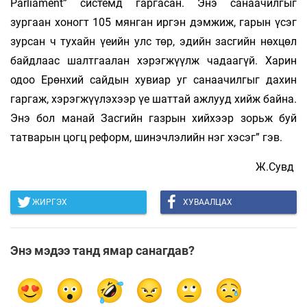
Parliament” системд гаргасан. Энэ санаачилгыг
зургаан хоногт 105 мянган иргэн дэмжиж, гарын үсэг
зурсан ч тухайн үеийн улс төр, эдийн засгийн нөхцөл
байдлаас шалтгаалан хэрэгжүүлж чадаагүй. Харин
одоо Ерөнхий сайдын хувиар уг санаачилгыг дахин
гаргаж, хэрэгжүүлэхээр үе шаттай ажлууд хийж байна.
Энэ бол манай Засгийн газрын хийхээр зорьж буй
татварын цогц реформ, шинэчлэлийн нэг хэсэг” гэв.
Ж.Сувд
ЖИРГЭХ
ХУВААЛЦАХ
Энэ мэдээ танд ямар санагдав?