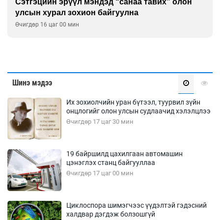
Сэтгэцийн эрүүл мэндэд “санаа тавих” олон
улсын хурал зохион байгуулна
Өчигдөр 16 цаг 00 мин
Шинэ мэдээ
Их зохиолчийн уран бүтээл, туурвил зүйн
онцлогийг олон улсын судлаачид хэлэлцлээ
Өчигдөр 17 цаг 30 мин
19 байршилд цахилгаан автомашин
цэнэглэх станц байгууллаа
Өчигдөр 17 цаг 00 мин
Циклоспора шимэгчээс үүдэлтэй гэдэсний
халдвар дэгдэж болзошгүй