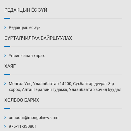
РЕДАКЦЫН ЁС ЗҮЙ
Эмэгтэйчүүд Бээжин, эрэгтэйчүүд Японд
бэлтгэл базаахаар хилийн дээс алхлаа
Өчигдөр 14 цаг 00 мин
Редакцын ёс зүй
СУРТАЛЧИЛГАА БАЙРШУУЛАХ
АНУ-ын Цэргийн кибер командлалаын
ажилтнууд амиа хорлох явдал эрс
нэмэгджээ
Үнийн санал харах
Өчигдөр 13 цаг 52 мин
ХАЯГ
Монголын шигшээ Хонконгийн багийг ялж,
эхний хожлоо авлаа
Монгол Улс, Улаанбаатар 14200, Сүхбаатар дүүрэг 8-р
Өчигдөр 13 цаг 30 мин
хороо, Алтангэрэлийн гудамж, Улаанбаатар зочид буудал
ХОЛБОО БАРИХ
Техникийн өндөр үзүүлэлттэй агаарын хөлөг
худалдан авах хүсэлтээ уламжлав
unuudur@mongolnews.mn
Өчигдөр 13 цаг 00 мин
976-11-330801