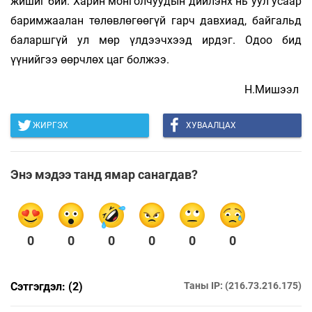
жишиг бий. Харин монголчуудын дийлэнх нь уул усаар
баримжаалан төлөвлөгөөгүй гарч давхиад, байгальд
баларшгүй ул мөр үлдээчхээд ирдэг. Одоо бид
үүнийгээ өөрчлөх цаг болжээ.
Н.Мишээл
ЖИРГЭХ
ХУВААЛЦАХ
Энэ мэдээ танд ямар санагдав?
0
0
0
0
0
0
Сэтгэгдэл: (2)
Таны IP: (216.73.216.175)