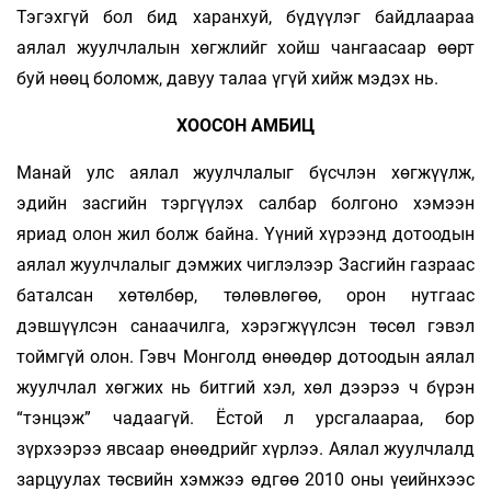
Тэгэхгүй бол бид харанхуй, бүдүүлэг байдлаараа
аялал жуулчлалын хөгжлийг хойш чангаасаар өөрт
буй нөөц боломж, давуу талаа үгүй хийж мэдэх нь.
ХООСОН АМБИЦ
Манай улс аялал жуулчлалыг бүсчлэн хөгжүүлж,
эдийн засгийн тэргүүлэх салбар болгоно хэмээн
яриад олон жил болж байна. Үүний хүрээнд дотоодын
аялал жуулчлалыг дэмжих чиглэлээр Засгийн газраас
баталсан хөтөлбөр, төлөвлөгөө, орон нутгаас
дэвшүүлсэн санаачилга, хэрэгжүүлсэн төсөл гэвэл
тоймгүй олон. Гэвч Монголд өнөөдөр дотоодын аялал
жуулчлал хөгжих нь битгий хэл, хөл дээрээ ч бүрэн
“тэнцэж” чадаагүй. Ёстой л урсгалаараа, бор
зүрхээрээ явсаар өнөөдрийг хүрлээ. Аялал жуулчлалд
зарцуулах төсвийн хэмжээ өдгөө 2010 оны үеийнхээс