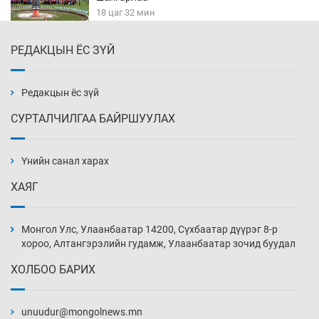
18 цаг 32 мин
РЕДАКЦЫН ЁС ЗҮЙ
БНСУ-д хэт халсны улмаас 19 хүн нас
баржээ
19 цаг 2 мин
Редакцын ёс зүй
СУРТАЛЧИЛГАА БАЙРШУУЛАХ
“DeepSeek” компани ӨМӨЗО-д хиймэл оюуны
дата төв байгуулахаар төлөвлөж байна
Үнийн санал харах
19 цаг 32 мин
ХАЯГ
Дашчойлин хийд жуулчдад зориулсан тусгай
үйлчилгээ үзүүлж эхэлжээ
Монгол Улс, Улаанбаатар 14200, Сүхбаатар дүүрэг 8-р
19 цаг 32 мин
хороо, Алтангэрэлийн гудамж, Улаанбаатар зочид буудал
ХОЛБОО БАРИХ
Манайхан Тайванийн I, II багийнхантай
өрсөлдөх нь
unuudur@mongolnews.mn
20 цаг 2 мин