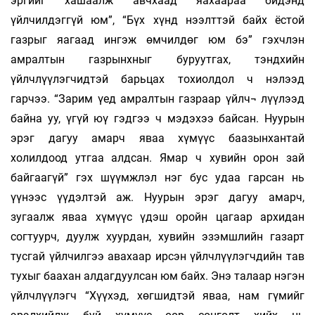
эргийг хашаалж авчхаад яахаараа бидэнд
үйлчилдэггүй юм”, “Бүх хүнд нээлттэй байх ёстой
газрыг яагаад ингэж өмчилдөг юм бэ” гэхчлэн
амралтын газрынхныг буруутгах, тэндхийн
үйлчлүүлэгчидтэй барьцах тохиолдол ч нэлээд
гарчээ. “Зарим үед амралтын газраар үйлч¬ лүүлээд
байна уу, үгүй юү гэдгээ ч мэдэхээ байсан. Нуурын
эрэг дагуу амарч яваа хүмүүс баазынхантай
холилдоод утгаа алдсан. Ямар ч хувийн орон зай
байгаагүй” гэх шүүмжлэл нэг бус удаа гарсан нь
үүнээс үүдэлтэй аж. Нуурын эрэг дагуу амарч,
зугаалж яваа хүмүүс үдэш оройн цагаар архидан
согтуурч, дуулж хуурдан, хувийн эзэмшлийн газарт
тусгай үйлчилгээ авахаар ирсэн үйлчлүүлэгчдийн тав
тухыг баахан алдагдуулсан юм байх. Энэ талаар нэгэн
үйлчлүүлэгч “Хүүхэд, хөгшидтэй яваа, нам гүмийг