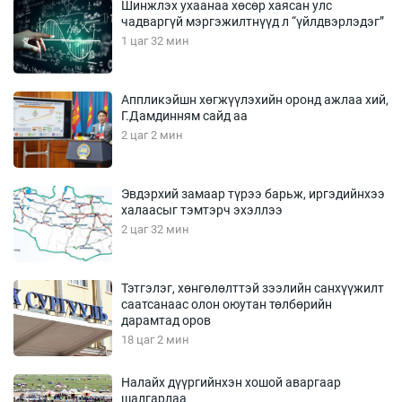
Шинжлэх ухаанаа хөсөр хаясан улс
чадваргүй мэргэжилтнүүд л “үйлдвэрлэдэг”
1 цаг 32 мин
Аппликэйшн хөгжүүлэхийн оронд ажлаа хий,
Г.Дамдинням сайд аа
2 цаг 2 мин
Эвдэрхий замаар түрээ барьж, иргэдийнхээ
халаасыг тэмтэрч эхэллээ
2 цаг 32 мин
Тэтгэлэг, хөнгөлөлттэй зээлийн санхүүжилт
саатсанаас олон оюутан төлбөрийн
дарамтад оров
18 цаг 2 мин
Налайх дүүргийнхэн хошой аваргаар
шалгарлаа