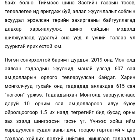
байх болно. Тиймээс шинэ Засгийн газрын төсөв,
төлөвлөгөө ид яригдаж буй, аялал жуулчлалыг соёлын
асуудал эрхэлсэн төрийн захиргааны байгууллагад
давхар харьяалуулж, шинэ сайдын мэдэлд
шилжүүлээд удаагүй энэ үед л үүний талаар ул
суурьтай ярих ёстой юм.
Нэгэн сонирхолтой баримт дурдъя. 2019 онд Монголд
аялсан гадаадын жуулчид манай улсад 607 сая
ам.долларын орлого төвлөрүүлсэн байдаг. Харин
монголчууд тухайн онд гадаадад аялахдаа 615 сая
“ногоон” үржээ. Гадаадынхан Монголд зарцуулснаас
даруй 10 орчим сая ам.доллароор илүү буюу
ойролцоогоор 1.5 их наяд төгрөгийг бид бусад орны
зах зээлд шингээсэн гэсэн үг. Үүнээс хойш ийм
харьцуулсан судалгааны дүн, тооцоо гаргаагүй ч цар
тахлаас хойших дэлхий нийтийн жишгээр гадаадад