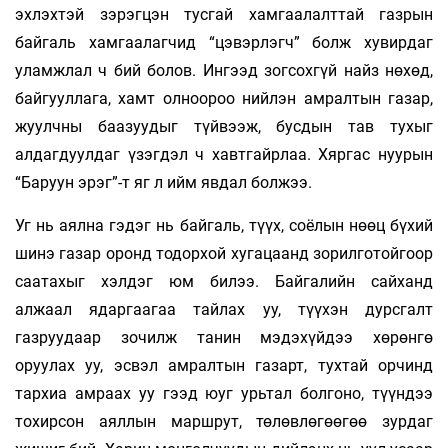
эхлэхтэй зэрэгцэн тусгай хамгаалалттай газрын
байгаль хамгаалагчид “цэвэрлэгч” болж хувирдаг
уламжлал ч бий болов. Ингээд зогсохгүй найз нөхөд,
байгууллага, хамт олноороо нийлэн амралтын газар,
жуулчны баазуудыг түйвээж, бусдын тав тухыг
алдагдуулдаг үзэгдэл ч хавтгайрлаа. Хяргас нуурын
“Баруун эрэг”-т яг л ийм явдал болжээ.
Уг нь аялна гэдэг нь байгаль, түүх, соёлын нөөц бүхий
шинэ газар оронд тодорхой хугацаанд зорилготойгоор
саатахыг хэлдэг юм билээ. Байгалийн сайханд
алжаал ядаргаагаа тайлах уу, түүхэн дурсгалт
газруудаар зочилж танин мэдэхүйдээ хөрөнгө
оруулах уу, эсвэл амралтын газарт, тухтай орчинд
тархиа амраах уу гээд юуг урьтал болгоно, түүндээ
тохирсон аяллын маршрут, төлөвлөгөөгөө зурдаг