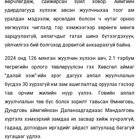
өөрчлөгдөж, сайжирсан зүйл ховор. Аймгийн
удирдлагууд хүлээж авсан жуулчныхаа тоог ам
уралдан мэдээлж, өрсөлдөх болсон ч нутаг орноо
хөгжүүлэх чиглэлд тэр хэмжээгээр хөрөнгө мөнгө
зарцуулахгүй, аялагчдыг татах шинэ бүтээгдэхүүн,
үйлчилгээ бий болгоход дорвитой анхаарахгүй байна.
2024 онд 126 мянган жуулчин хүлээн авч, 2.1 тэрбум
төгрөгийн орлого төвлөрүүлсэн гэх Хөвсгөл аймаг
“далай ээж”-ийн эрэг дагуух аялал жуулчлалын
бүсдээ 30 хүрэхгүй км зам ашиглалтад оруулах гэсээр
тав орчим жилийн нүүр үзлээ. Говийн аялал
жуулчлалын төв бүс болох зорилт тавьсан Өмнөговь,
Дундговь аймгийнхан Даланзадгадааас Мандалговь
хүртэлх хэмхэрхий замдаа их засвар хийж хүчрэлгүй,
гадаад, дотоодын иргэдийг айдаст автуулаад багагүй
хугацааг үдлээ.