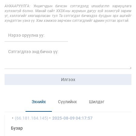
АНХААРУУЛГА: Уншигчдын бичсэн сэтгэгдэлд unuudur.mn хариуцлага
хүлээхгүй болно. Манай сайт ХХЗХ-ны журмын дагуу зүй зохисгүй зарим
үг, хэллэгийг хязгаарласан тул Та сэтгэгдэл бичихдээ бусдын эрх ашгийг
хүндэтгэн үзнэ үү. Хэм хэмжээ зөрчсөн сэтгэгдлийг админ устгах эрхтэй.
Илгээх
Эхнийх
Сүүлийнх
Шилдэг
(66.181.184.145)
2025-08-09 04:17:57
Бузар