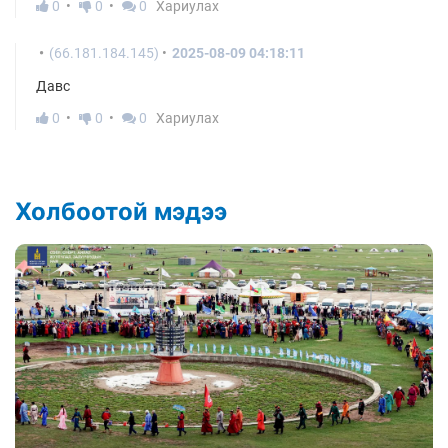
0
0
0
Хариулах
(66.181.184.145)
2025-08-09 04:18:11
Давс
0
0
0
Хариулах
Холбоотой мэдээ