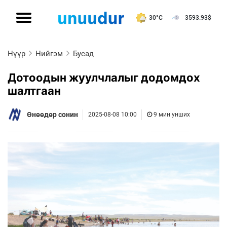
30°C
3593.93
$
Нүүр
Нийгэм
Бусад
Дотоодын жуулчлалыг додомдох
шалтгаан
Өнөөдөр сонин
2025-08-08 10:00
9 мин унших