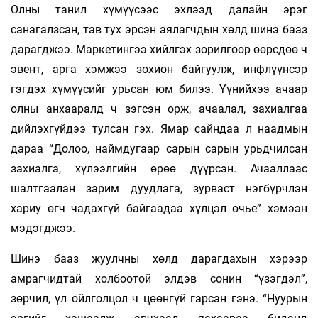
Олны танил хүмүүсээс эхлээд далайн эрэг
санагалзсан, тав тух эрсэн аялагчдын хөлд шинэ бааз
дарагджээ. Маркетингээ хийлгэх зорилгоор өөрсдөө ч
эвент, арга хэмжээ зохион байгуулж, инфлүүнсэр
гэгдэх хүмүүсийг урьсан юм билээ. Үүнийхээ ачаар
олны анхааралд ч зэгсэн орж, ачаалал, захиалгаа
дийлэхгүйдээ тулсан гэх. Ямар сайндаа л наадмын
дараа “Долоо, наймдугаар сарын сарын урьдчилсан
захиалга, хүлээлгийн өрөө дүүрсэн. Ачааллаас
шалтгаалан зарим дуудлага, зурваст нэгбүрчлэн
хариу өгч чадахгүй байгаадаа хүлцэл өчье” хэмээн
мэдэгджээ.
Шинэ бааз жуулчны хөлд дарагдахын хэрээр
амрагчидтай холбоотой элдэв сонин “үзэгдэл”,
зөрчил, үл ойлголцол ч цөөнгүй гарсан гэнэ. “Нуурын