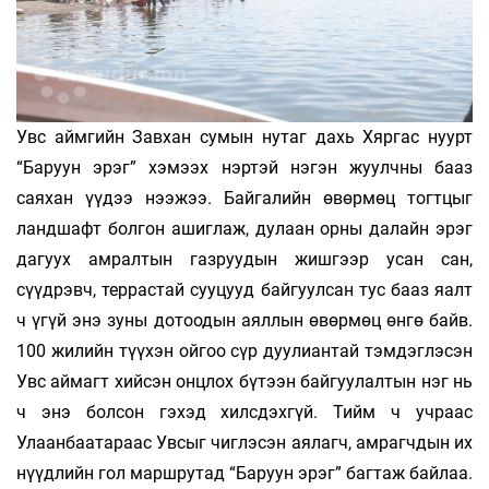
Увс аймгийн Завхан сумын нутаг дахь Хяргас нуурт
“Баруун эрэг” хэмээх нэртэй нэгэн жуулчны бааз
саяхан үүдээ нээжээ. Байгалийн өвөрмөц тогтцыг
ландшафт болгон ашиглаж, дулаан орны далайн эрэг
дагуух амралтын газруудын жишгээр усан сан,
сүүдрэвч, террастай сууцууд байгуулсан тус бааз яалт
ч үгүй энэ зуны дотоодын аяллын өвөрмөц өнгө байв.
100 жилийн түүхэн ойгоо сүр дуулиантай тэмдэглэсэн
Увс аймагт хийсэн онцлох бүтээн байгуулалтын нэг нь
ч энэ болсон гэхэд хилсдэхгүй. Тийм ч учраас
Улаанбаатараас Увсыг чиглэсэн аялагч, амрагчдын их
нүүдлийн гол маршрутад “Баруун эрэг” багтаж байлаа.