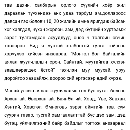
тав дахин, салбарын орлого сүүлийн хоёр жил
дараалан түүхэндээ анх удаа тэрбум ам.доллароос
давсан гэх боловч 10, 20 жилийн өмнө яригдаж байсан
хог хаягдал, нүхэн жорлон, зам, дэд бүтцийн хүртээмж
зэрэг тулгамдсан асуудлууд өнөө ч толгойн өвчин
хэвээрээ. Бид ч үүнтэй холбоотой тулга тойрсон
хэрүүлээ хийсэн янзаараа. “Монгол бол байгалийн
аялал жуулчлалын орон. Сайнтай, муутайгаа хүлээн
зөвшөөрөгдөх ёстой” гэхчлэн муу муухай, уруу
доройгоо хаацайлж, доороо хий эргэсээр өдий хүрэв.
Манай улсын аялал жуулчлалын гол бүс нутаг болсон
Архангай, Өвөрхангай, БаянӨлгий, Ховд, Увс, Завхан,
Хэнтий, Хөвсгөл, Өмнөговь зэрэг аймгийн төв, сум
суурин газар, тусгай хамгаалалттай бүс дэх зам, дэд
бүтэц, үйлчилгээний байр байдлыг тогтож анзаарвал