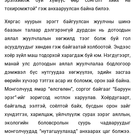
эрэлхийлж буй хүмүүс өөр сонголт хийх нь
тохиромжтой” гэж анхааруулсан байна билээ.
Хяргас нуурын эрэгт байгуулсан жуулчны шинэ
баазын талаар дэлгэрэнгүй дурдсан нь дотоодын
аялал жуулчлалын хөгжилд тээг болж буй гол
асуудлуудыг хөндөх гэж байгаатай холбоотой. Эндээс
хоёр зүйл маш тодорхой харагдаж буй юм. Нэгдүгээрт,
манай улс дотоодын аялал жуулчлалаа бодлогоор
дэмжвэл бүс нутгуудаа хөгжүүлэх, эдийн засгаа
өөрийн хүчээр тэтгэх асар их боломж, орон зай байна.
Монголчууд ямар “өлсгөлөн”, соргог байгааг “Баруун
эрэг”-ийг зоригсод нотлон харуулав. Хоёрдугаарт,
байгальд ээлтэй, соёлтой байх, бусдын орон зайг
хүндэтгэх, харилцаж, үйлчлүүлж сурах зэрэг аяллын,
экологийн боловсролын суурь чадваруудыг
монголчуудад “нутагшуулахад” анхаарах цаг болжээ.