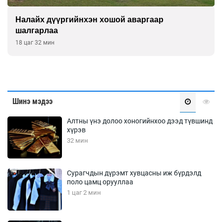
Налайх дүүргийнхэн хошой аваргаар
шалгарлаа
18 цаг 32 мин
Шинэ мэдээ
Алтны үнэ долоо хоногийнхоо дээд түвшинд
хүрэв
32 мин
Сурагчдын дүрэмт хувцасны иж бүрдэлд
поло цамц орууллаа
1 цаг 2 мин