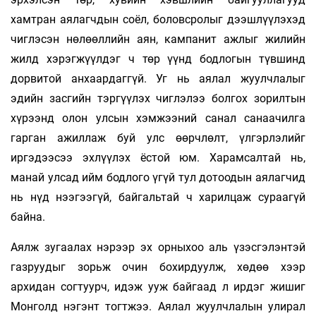
хамтран аялагчдын соёл, боловсролыг дээшлүүлэхэд
чиглэсэн нөлөөллийн аян, кампанит ажлыг жилийн
жилд хэрэгжүүлдэг ч төр үүнд бодлогын түвшинд
дорвитой анхаардаггүй. Уг нь аялал жуулчлалыг
эдийн засгийн тэргүүлэх чиглэлээ болгох зорилтын
хүрээнд олон улсын хэмжээний санал санаачилга
гарган ажиллаж буй улс өөрчлөлт, үлгэрлэлийг
иргэдээсээ эхлүүлэх ёстой юм. Харамсалтай нь,
манай улсад ийм бодлого үгүй тул дотоодын аялагчид
нь нүд нээгээгүй, байгальтай ч харилцаж сураагүй
байна.
Аялж зугаалах нэрээр эх орныхоо аль үзэсгэлэнтэй
газруудыг зорьж очин бохирдуулж, хөдөө хээр
архидан согтуурч, идэж ууж байгаад л ирдэг жишиг
Монголд нэгэнт тогтжээ. Аялал жуулчлалын улирал