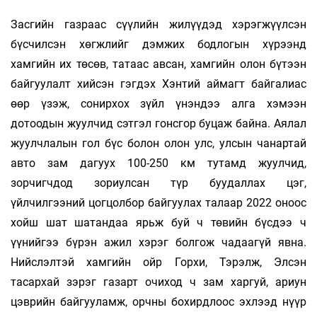
Засгийн газраас сүүлийн жилүүдэд хэрэгжүүлсэн
бүсчилсэн хөгжлийг дэмжих бодлогын хүрээнд
хамгийн их төсөв, татаас авсан, хамгийн олон бүтээн
байгуулалт хийсэн гэгдэх Хэнтий аймагт байгалиас
өөр үзэж, сонирхох зүйл үнэндээ алга хэмээн
дотоодын жуулчид сэтгэл гонсгор буцаж байна. Аялал
жуулчлалын гол бүс болон олон улс, улсын чанартай
авто зам дагуух 100-250 км тутамд жуулчид,
зорчигчдод зориулсан түр буудаллах цэг,
үйлчилгээний цогцолбор байгуулах талаар 2022 оноос
хойш шат шатандаа ярьж буй ч төвийн бүсдээ ч
үүнийгээ бүрэн ажил хэрэг болгож чадаагүй явна.
Нийслэлтэй хамгийн ойр Горхи, Тэрэлж, Элсэн
тасархай зэрэг газарт очиход ч зам харгуй, ариун
цэврийн байгууламж, орчны бохирдлоос эхлээд нүүр