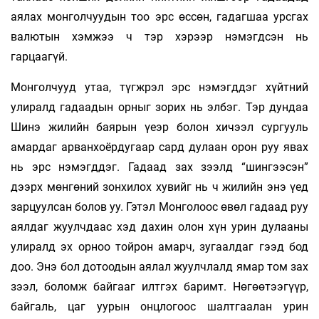
аялах монголчуудын тоо эрс өссөн, гадагшаа урсгах
валютын хэмжээ ч тэр хэрээр нэмэгдсэн нь
гарцаагүй.
Монголчууд утаа, түгжрэл эрс нэмэгддэг хүйтний
улиралд гадаадын орныг зорих нь элбэг. Тэр дундаа
Шинэ жилийн баярын үеэр болон хичээл сургууль
амардаг арванхоёрдугаар сард дулаан орон руу явах
нь эрс нэмэгддэг. Гадаад зах зээлд “шингээсэн”
дээрх мөнгөний зонхилох хувийг нь ч жилийн энэ үед
зарцуулсан болов уу. Гэтэл Монголоос өвөл гадаад руу
аялдаг жуулчдаас хэд дахин олон хүн урин дулааны
улиралд эх орноо тойрон амарч, зугаалдаг гээд бод
доо. Энэ бол дотоодын аялал жуулчлалд ямар том зах
зээл, боломж байгааг илтгэх баримт. Нөгөөтээгүүр,
байгаль, цаг уурын онцлогоос шалтгаалан урин