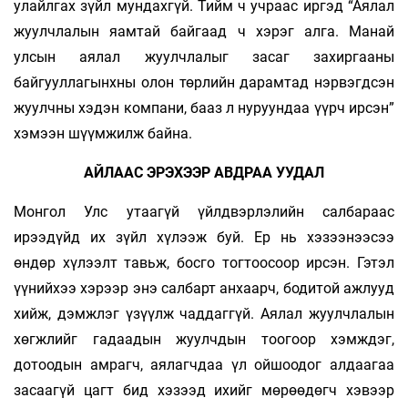
улайлгах зүйл мундахгүй. Тийм ч учраас иргэд “Аялал
жуулчлалын яамтай байгаад ч хэрэг алга. Манай
улсын аялал жуулчлалыг засаг захиргааны
байгууллагынхны олон төрлийн дарамтад нэрвэгдсэн
жуулчны хэдэн компани, бааз л нуруундаа үүрч ирсэн”
хэмээн шүүмжилж байна.
АЙЛААС ЭРЭХЭЭР АВДРАА УУДАЛ
Монгол Улс утаагүй үйлдвэрлэлийн салбараас
ирээдүйд их зүйл хүлээж буй. Ер нь хэзээнээсээ
өндөр хүлээлт тавьж, босго тогтоосоор ирсэн. Гэтэл
үүнийхээ хэрээр энэ салбарт анхаарч, бодитой ажлууд
хийж, дэмжлэг үзүүлж чаддаггүй. Аялал жуулчлалын
хөгжлийг гадаадын жуулчдын тоогоор хэмждэг,
дотоодын амрагч, аялагчдаа үл ойшоодог алдаагаа
засаагүй цагт бид хэзээд ихийг мөрөөдөгч хэвээр