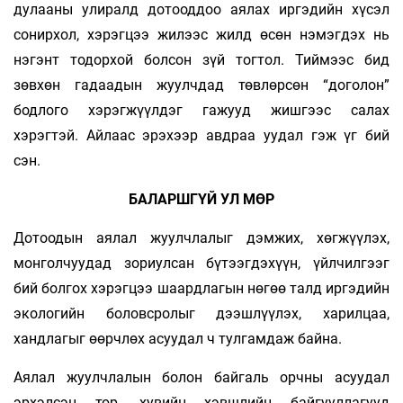
дулааны улиралд дотооддоо аялах иргэдийн хүсэл
сонирхол, хэрэгцээ жилээс жилд өсөн нэмэгдэх нь
нэгэнт тодорхой болсон зүй тогтол. Тиймээс бид
зөвхөн гадаадын жуулчдад төвлөрсөн “доголон”
бодлого хэрэгжүүлдэг гажууд жишгээс салах
хэрэгтэй. Айлаас эрэхээр авдраа уудал гэж үг бий
сэн.
БАЛАРШГҮЙ УЛ МӨР
Дотоодын аялал жуулчлалыг дэмжих, хөгжүүлэх,
монголчуудад зориулсан бүтээгдэхүүн, үйлчилгээг
бий болгох хэрэгцээ шаардлагын нөгөө талд иргэдийн
экологийн боловсролыг дээшлүүлэх, харилцаа,
хандлагыг өөрчлөх асуудал ч тулгамдаж байна.
Аялал жуулчлалын болон байгаль орчны асуудал
эрхэлсэн төр, хувийн хэвшлийн байгууллагууд