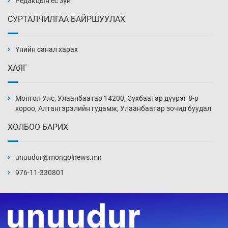
Редакцын ёс зүй
СУРТАЛЧИЛГАА БАЙРШУУЛАХ
АНУ-ын Цэргийн кибер командлалаын
ажилтнууд амиа хорлох явдал эрс
нэмэгджээ
Үнийн санал харах
Өчигдөр 13 цаг 52 мин
ХАЯГ
Монголын шигшээ Хонконгийн багийг ялж,
эхний хожлоо авлаа
Монгол Улс, Улаанбаатар 14200, Сүхбаатар дүүрэг 8-р
Өчигдөр 13 цаг 30 мин
хороо, Алтангэрэлийн гудамж, Улаанбаатар зочид буудал
ХОЛБОО БАРИХ
Техникийн өндөр үзүүлэлттэй агаарын хөлөг
худалдан авах хүсэлтээ уламжлав
unuudur@mongolnews.mn
Өчигдөр 13 цаг 00 мин
976-11-330801
“Шатахууны бус, бодлогын хомсдол
нүүрлээд байна”
Өчигдөр 12 цаг 30 мин