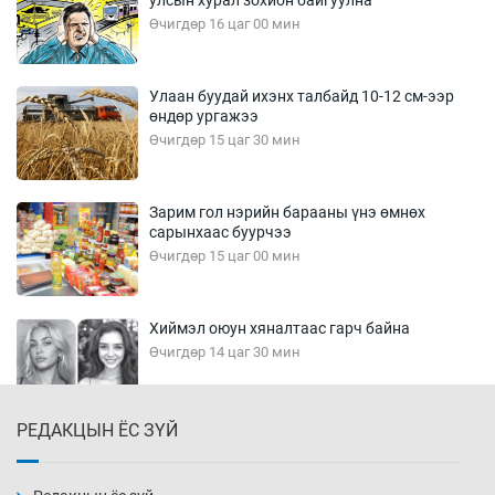
Өчигдөр 16 цаг 00 мин
Улаан буудай ихэнх талбайд 10-12 см-ээр
өндөр ургажээ
Өчигдөр 15 цаг 30 мин
Зарим гол нэрийн барааны үнэ өмнөх
сарынхаас буурчээ
Өчигдөр 15 цаг 00 мин
Хиймэл оюун хяналтаас гарч байна
Өчигдөр 14 цаг 30 мин
РЕДАКЦЫН ЁС ЗҮЙ
Эмэгтэйчүүд Бээжин, эрэгтэйчүүд Японд
бэлтгэл базаахаар хилийн дээс алхлаа
Өчигдөр 14 цаг 00 мин