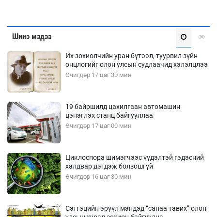
Шинэ мэдээ
Их зохиолчийн уран бүтээл, туурвил зүйн
онцлогийг олон улсын судлаачид хэлэлцлээ
Өчигдөр 17 цаг 30 мин
19 байршилд цахилгаан автомашин
цэнэглэх станц байгууллаа
Өчигдөр 17 цаг 00 мин
Циклоспора шимэгчээс үүдэлтэй гэдэсний
халдвар дэгдэж болзошгүй
Өчигдөр 16 цаг 30 мин
Сэтгэцийн эрүүл мэндэд “санаа тавих” олон
улсын хурал зохион байгуулна