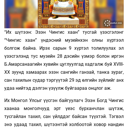
“Их шүтээн: Эзэн Чингис хаан” тусгай үзэсгэлэнг
“Чингис хаан” үндэсний музейнхэн олны хүртээл
болгож байна. Ирэх сарын 9 хүртэл толилуулах эл
үзэсгэлэнд тус музейн 28 дэсийн үзмэр болон иргэн
Б.Амарсанаагийн хувийн цуглуулгад хадгалж буй XVIII-
XX зуунд хамаарах эзэн сангийн ганзай, танка зураг,
сан тахилын судар тэргүүтэй 29 эд өлгийн зүйлийг анх
удаа нийтэд дэлгэн үзүүлж буйгаараа онцлог аж.
Их Монгол Улсыг үүсгэн байгуулагч Эзэн Богд Чингис
хаанаа монголчууд эрт үеэс бурханчлан шүтэж,
тусгайлан тахил, сан үйлддэг байсан түүхтэй. Тэгвэл
энэ удаад тахил, шүтээнтэй холбоотой ховор нандин