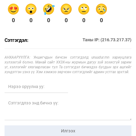
0
0
0
0
0
0
Сэтгэгдэл:
Таны IP: (216.73.217.37)
АНХААРУУЛГА: Уншигчдын бичсэн сэтгэгдэлд unuudur.mn хариуцлага
хүлээхгүй болно. Манай сайт ХХЗХ-ны журмын дагуу зүй зохисгүй зарим
үг, хэллэгийг хязгаарласан тул Та сэтгэгдэл бичихдээ бусдын эрх ашгийг
хүндэтгэн үзнэ үү. Хэм хэмжээ зөрчсөн сэтгэгдлийг админ устгах эрхтэй.
Илгээх