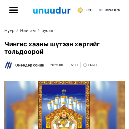
30°C
3593.87
$
Нүүр
Нийгэм
Бусад
Чингис хааны шүтээн хөргийг
тольдоорой
Өнөөдөр сонин
2025-08-11 16:00
1 мин