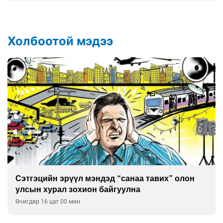
Холбоотой мэдээ
Сэтгэцийн эрүүл мэндэд “санаа тавих” олон
улсын хурал зохион байгуулна
Өчигдөр 16 цаг 00 мин