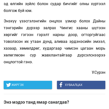
эд өлгийн зүйлс болон судар бичгийг олны хүртээл
болгож буй юм.
Энэхүү үзэсгэлэнгийн онцлох үзмэр болох Дайны
тэнгэрийн дүрээр залрах Чингис хааны шүтээн
хөргийг гэгээн гэрэлт нарны доор, огторгуйгаас
товолзсон их утаан дунд, аливаа эрдэнэсийн эмээл,
хазаар, хөмөлдрөг, хударгаар чимсэн цагаан морь
хөлөглөсөн сүр жавхлантайгаар дүрсэлснээрээ
онцлогтой гэнэ.
У.Сүрэн
ЖИРГЭХ
ХУВААЛЦАХ
Энэ мэдээ танд ямар санагдав?