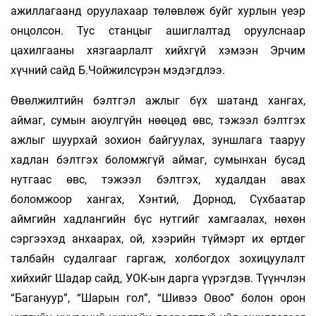
ажиллагаанд оруулахаар төлөвлөж буйг хурлын үеэр
онцолсон. Тус станцыг ашиглалтад оруулснаар
цахилгааны хязгаарлалт хийхгүй хэмээн Эрчим
хүчний сайд Б.Чойжилсүрэн мэдэгдлээ.
Өвөлжилтийн бэлтгэл ажлыг бүх шатанд хангах,
аймаг, сумын аюулгүйн нөөцөд өвс, тэжээл бэлтгэх
ажлыг шуурхай зохион байгуулах, зуншлага тааруу
хадлан бэлтгэх боломжгүй аймаг, сумынхан бусад
нутгаас өвс, тэжээл бэлтгэх, худалдан авах
боломжоор хангах, Хэнтий, Дорнод, Сүхбаатар
аймгийн хадлангийн бүс нутгийг хамгаалах, нөхөн
сэргээхэд анхаарах, ой, хээрийн түймэрт их өртдөг
талбайн судалгааг гаргаж, холбогдох зохицуулалт
хийхийг Шадар сайд, УОК-ын дарга үүрэгдэв. Түүнчлэн
“Багануур”, “Шарын гол”, “Шивээ Овоо” болон орон