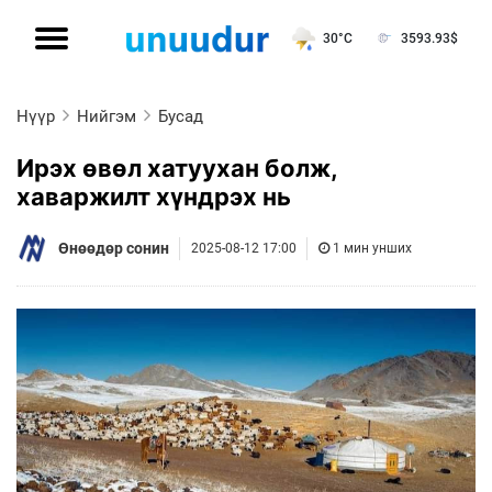
30°C
3593.93
$
Нүүр
Нийгэм
Бусад
Ирэх өвөл хатуухан болж,
хаваржилт хүндрэх нь
Өнөөдөр сонин
2025-08-12 17:00
1 мин унших