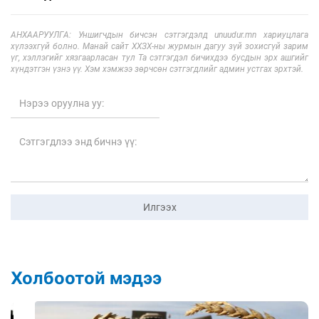
АНХААРУУЛГА: Уншигчдын бичсэн сэтгэгдэлд unuudur.mn хариуцлага
хүлээхгүй болно. Манай сайт ХХЗХ-ны журмын дагуу зүй зохисгүй зарим
үг, хэллэгийг хязгаарласан тул Та сэтгэгдэл бичихдээ бусдын эрх ашгийг
хүндэтгэн үзнэ үү. Хэм хэмжээ зөрчсөн сэтгэгдлийг админ устгах эрхтэй.
Илгээх
Холбоотой мэдээ