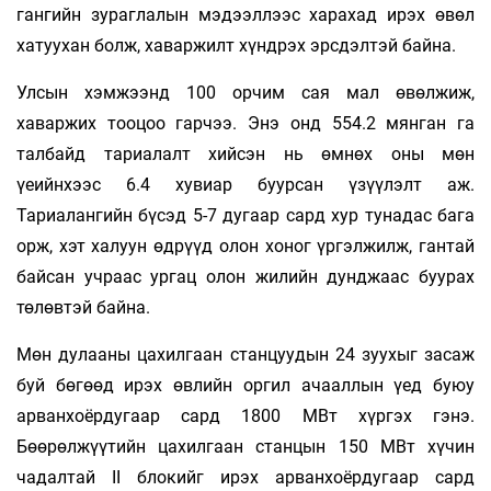
гангийн зураглалын мэдээллээс харахад ирэх өвөл
хатуухан болж, хаваржилт хүндрэх эрсдэлтэй байна.
Улсын хэмжээнд 100 орчим сая мал өвөлжиж,
хаваржих тооцоо гарчээ. Энэ онд 554.2 мянган га
талбайд тариалалт хийсэн нь өмнөх оны мөн
үеийнхээс 6.4 хувиар буурсан үзүүлэлт аж.
Тариалангийн бүсэд 5-7 дугаар сард хур тунадас бага
орж, хэт халуун өдрүүд олон хоног үргэлжилж, гантай
байсан учраас ургац олон жилийн дунджаас буурах
төлөвтэй байна.
Мөн дулааны цахилгаан станцуудын 24 зуухыг засаж
буй бөгөөд ирэх өвлийн оргил ачааллын үед буюу
арванхоёрдугаар сард 1800 МВт хүргэх гэнэ.
Бөөрөлжүүтийн цахилгаан станцын 150 МВт хүчин
чадалтай II блокийг ирэх арванхоёрдугаар сард