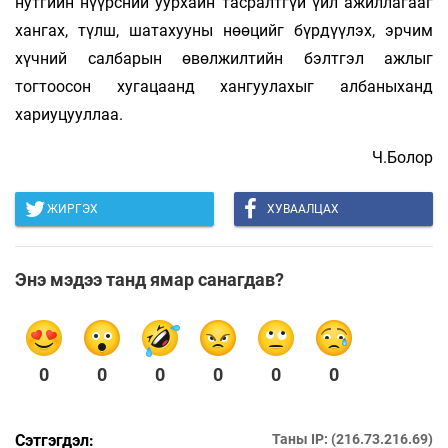
нутгийн нүүрсний уурхайн тасралтгүй үйл ажиллагааг
хангах, түлш, шатахууны нөөцийг бүрдүүлэх, эрчим
хүчний салбарын өвөлжилтийн бэлтгэл ажлыг
тогтоосон хугацаанд хангуулахыг албаныханд
хариуцууллаа.
Ч.Болор
ЖИРГЭХ
ХУВААЛЦАХ
Энэ мэдээ танд ямар санагдав?
0
0
0
0
0
0
Сэтгэгдэл:
Таны IP: (216.73.216.69)