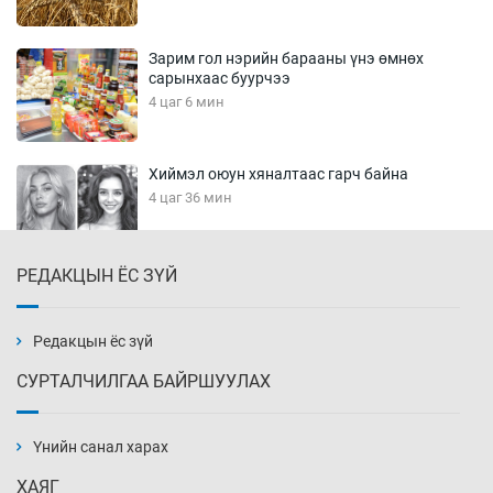
Зарим гол нэрийн барааны үнэ өмнөх
сарынхаас буурчээ
4 цаг 6 мин
Хиймэл оюун хяналтаас гарч байна
4 цаг 36 мин
РЕДАКЦЫН ЁС ЗҮЙ
Эмэгтэйчүүд Бээжин, эрэгтэйчүүд Японд
бэлтгэл базаахаар хилийн дээс алхлаа
5 цаг 6 мин
Редакцын ёс зүй
СУРТАЛЧИЛГАА БАЙРШУУЛАХ
АНУ-ын Цэргийн кибер командлалаын
ажилтнууд амиа хорлох явдал эрс
нэмэгджээ
Үнийн санал харах
5 цаг 14 мин
ХАЯГ