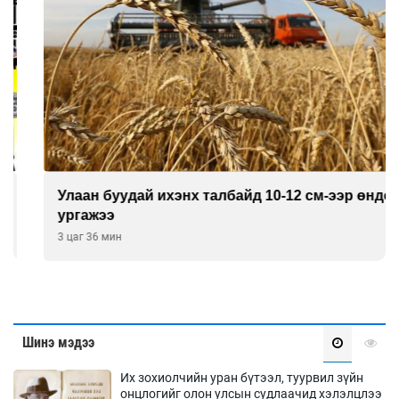
Улаан буудай ихэнх талбайд 10-12 см-ээр өндөр
ургажээ
3 цаг 36 мин
Шинэ мэдээ
Их зохиолчийн уран бүтээл, туурвил зүйн
онцлогийг олон улсын судлаачид хэлэлцлээ