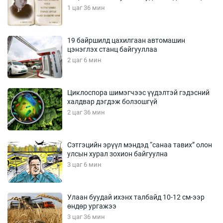
1 цаг 36 мин
19 байршилд цахилгаан автомашин
цэнэглэх станц байгууллаа
2 цаг 6 мин
Циклоспора шимэгчээс үүдэлтэй гэдэсний
халдвар дэгдэж болзошгүй
2 цаг 36 мин
Сэтгэцийн эрүүл мэндэд “санаа тавих” олон
улсын хурал зохион байгуулна
3 цаг 6 мин
Улаан буудай ихэнх талбайд 10-12 см-ээр
өндөр ургажээ
3 цаг 36 мин