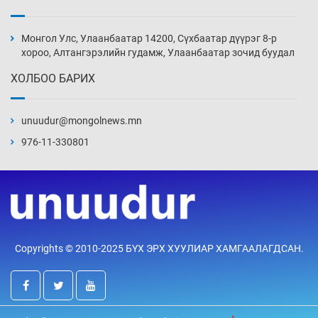
Монголын шигшээ Хонконгийн багийг ялж,
эхний хожлоо авлаа
Монгол Улс, Улаанбаатар 14200, Сүхбаатар дүүрэг 8-р
5 цаг 36 мин
хороо, Алтангэрэлийн гудамж, Улаанбаатар зочид буудал
ХОЛБОО БАРИХ
Техникийн өндөр үзүүлэлттэй агаарын хөлөг
худалдан авах хүсэлтээ уламжлав
unuudur@mongolnews.mn
6 цаг 6 мин
976-11-330801
“Шатахууны бус, бодлогын хомсдол
нүүрлээд байна”
6 цаг 36 мин
Дөрвөн чиглэлд шөнийн автобус иргэдэд
Copyrights © 2010-2025 БҮХ ЭРХ ХУУЛИАР ХАМГААЛАГДСАН.
үйлчилж буй гэв
7 цаг 6 мин
“Туул усан цогцолбор”-ын ТЭЗҮ-ийг