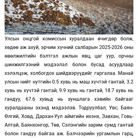
Улсын онцгой комиссын хуралдаан өчигдөр болж,
хөдөө аж ахуй, эрчим хүчний салбарын 2025-2026 оны
өвөлжилтийн бэлтгэл ажлын явц, цаг уур, орчны
шинжилгээний мэдээлэл болон бусад асуудлаар
хэлэлцэж, холбогдох шийдвэрүүдийг гаргалаа. Манай
улсын нийт нутгийн 0.5 хувь нь маш хүчтэй гантай, 3.2
хувь нь хүчтэй гантай, 9.9 хувь нь гантай, 18.7 хувь нь
гандуу, 67.6 хувьд нь зуншлага хэвийн байгааг
хуралдааны эхэнд мэдээлэв. Тодруулбал, Увс, Баян-
Өлгий, Ховд, Дархан-Уул аймгийн ихэнх, Завхан, Говь-
Алтай, Баянхонгор, Төв, Сэлэнгийн зарим сумд гантай
болон гандуу байгаа аж. Бэлчээрийн ургамлын гарц,