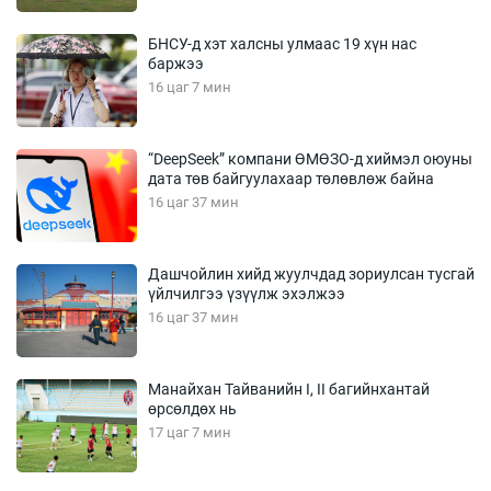
БНСУ-д хэт халсны улмаас 19 хүн нас
баржээ
16 цаг 7 мин
“DeepSeek” компани ӨМӨЗО-д хиймэл оюуны
дата төв байгуулахаар төлөвлөж байна
16 цаг 37 мин
Дашчойлин хийд жуулчдад зориулсан тусгай
үйлчилгээ үзүүлж эхэлжээ
16 цаг 37 мин
Манайхан Тайванийн I, II багийнхантай
өрсөлдөх нь
17 цаг 7 мин