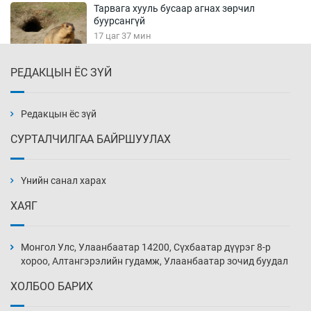
Тарвага хууль бусаар агнах зөрчил
буурсангүй
17 цаг 37 мин
РЕДАКЦЫН ЁС ЗҮЙ
Х.Улам-Өрнөх байр урагшилж, долоод
жагсжээ
18 цаг 7 мин
Редакцын ёс зүй
СУРТАЛЧИЛГАА БАЙРШУУЛАХ
Ж.Лхагвабат өсвөр үеийнхний ДАШТ-ийг
дэнсэлнэ
Үнийн санал харах
18 цаг 37 мин
ХАЯГ
Иран тэсэж үлдсэн ч удаан хугацаанд хүнд
үеийг туулна
Монгол Улс, Улаанбаатар 14200, Сүхбаатар дүүрэг 8-р
19 цаг 7 мин
хороо, Алтангэрэлийн гудамж, Улаанбаатар зочид буудал
ХОЛБОО БАРИХ
Боловсролын зээлийн сангаар гадаадад