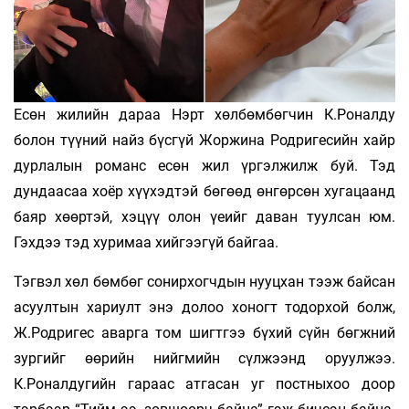
Есөн жилийн дараа Нэрт хөлбөмбөгчин К.Роналду
болон түүний найз бүсгүй Жоржина Родригесийн хайр
дурлалын романс есөн жил үргэлжилж буй. Тэд
дундаасаа хоёр хүүхэдтэй бөгөөд өнгөрсөн хугацаанд
баяр хөөртэй, хэцүү олон үеийг даван туулсан юм.
Гэхдээ тэд хуримаа хийгээгүй байгаа.
Тэгвэл хөл бөмбөг сонирхогчдын нууцхан тээж байсан
асуултын хариулт энэ долоо хоногт тодорхой болж,
Ж.Родригес аварга том шигтгээ бүхий сүйн бөгжний
зургийг өөрийн нийгмийн сүлжээнд оруулжээ.
К.Роналдугийн гараас атгасан уг постныхоо доор