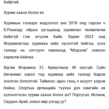
байртай.
Хурим хаана болох вэ
Хуримын талаарх мэдээлэл анх 2018 онд гарсан ч
К.Роналду ойрын хугацаанд хуримлах төлөвлөгөө
байхгүй гэж өгүүлж байв. Харин 2023 онд
Жоржинагаас хуримаа хийх хүсэлтэй байгаа, эсэх
талаар нь сэтгүүлч лавлахад “Мэдээж” хэмээн
хариулж байлаа.
Өдгөө Жоржина 31, Криштиану 40 настай. Сүйн
бөгжнөөс үзвэл тэд хуримаа хийх талаар бодож
эхэлсэн бололтой. Тиймээс одоо ганц л асуулт үлдэж
байна. Спортын ертөнцийн түүхэн дэх хамгийн их
хүлээлгэсэн хурим хаана болох вэ? Португал, Испани,
Саудын Араб, эсвэл өөр улсад уу?