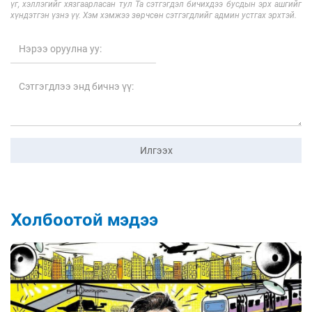
үг, хэллэгийг хязгаарласан тул Та сэтгэгдэл бичихдээ бусдын эрх ашгийг
хүндэтгэн үзнэ үү. Хэм хэмжээ зөрчсөн сэтгэгдлийг админ устгах эрхтэй.
Илгээх
Холбоотой мэдээ