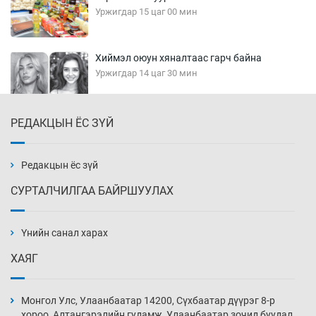
Уржигдар 15 цаг 00 мин
Хиймэл оюун хяналтаас гарч байна
Уржигдар 14 цаг 30 мин
РЕДАКЦЫН ЁС ЗҮЙ
Эмэгтэйчүүд Бээжин, эрэгтэйчүүд Японд
бэлтгэл базаахаар хилийн дээс алхлаа
Уржигдар 14 цаг 00 мин
Редакцын ёс зүй
СУРТАЛЧИЛГАА БАЙРШУУЛАХ
АНУ-ын Цэргийн кибер командлалаын
ажилтнууд амиа хорлох явдал эрс
нэмэгджээ
Үнийн санал харах
Уржигдар 13 цаг 52 мин
ХАЯГ
Монголын шигшээ Хонконгийн багийг ялж,
эхний хожлоо авлаа
Монгол Улс, Улаанбаатар 14200, Сүхбаатар дүүрэг 8-р
Уржигдар 13 цаг 30 мин
хороо, Алтангэрэлийн гудамж, Улаанбаатар зочид буудал