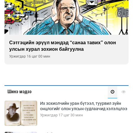
Сэтгэцийн эрүүл мэндэд “санаа тавих” олон
улсын хурал зохион байгуулна
Уржигдар 16 цаг 00 мин
Шинэ мэдээ
Их зохиолчийн уран бүтээл, туурвил зүйн
онцлогийг олон улсын судлаачид хэлэлцлээ
Уржигдар 17 цаг 30 мин