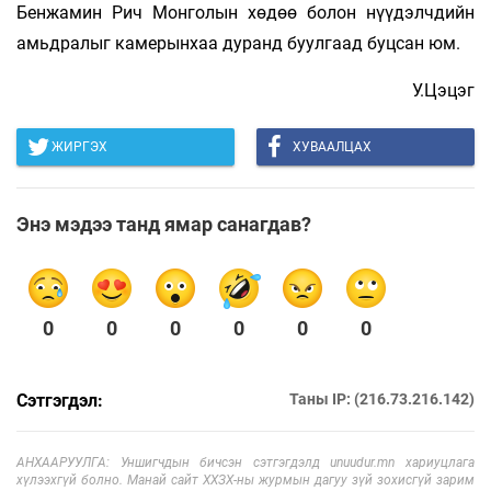
Бенжамин Рич Монголын хөдөө болон нүүдэлчдийн
амьдралыг камерынхаа дуранд буулгаад буцсан юм.
У.Цэцэг
ЖИРГЭХ
ХУВААЛЦАХ
Энэ мэдээ танд ямар санагдав?
0
0
0
0
0
0
Сэтгэгдэл:
Таны IP: (216.73.216.142)
АНХААРУУЛГА: Уншигчдын бичсэн сэтгэгдэлд unuudur.mn хариуцлага
хүлээхгүй болно. Манай сайт ХХЗХ-ны журмын дагуу зүй зохисгүй зарим