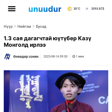
30°C
3593.87
$
Нүүр
Нийгэм
Бусад
1.3 сая дагагчтай юүтүбер Казү
Монголд ирлээ
Өнөөдөр сонин
2025-08-14 09:30
1 мин