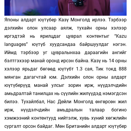
Японы алдарт юүтүбер Казү Монголд ирлээ. Тэрбээр
дэлхийн олон улсаар аялж, тухайн орны хэлээр
иргэдтэй нь ярилцдаг цуврал контентыг “Kazu
languages” юүтүб хуудсандаа байршуулдаг нэгэн.
Иймд тэрбээр уг цувралынхаа дараагийн ангийг
бэлтгэхээр манай оронд ирсэн байна. Казү нь 14 орны
хэлээр ярьдаг бөгөөд юүтүбт 1.3 сая, Тик токд 888
мянган дагагчтай юм. Дэлхийн олон орны алдарт
юүтүберүүд манай улсыг зорин ирж, нүүдэлчдийн
амьдралтай танилцах нь сүүлийн жилүүдэд нэмэгдсэн
билээ. Тухайлбал, Нас Дейли Монголд өнгөрсөн жил
ирж, нүүдэлчдийн амьдралын талаар богино
хэмжээний контентууд нийтэлж, хувь хүний хөгжлийн
сургалт орсон байдаг. Мөн Британийн алдарт юүтүбер