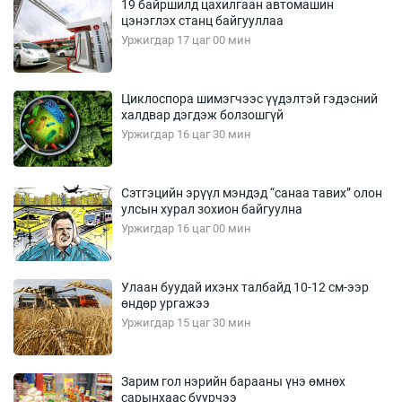
19 байршилд цахилгаан автомашин
цэнэглэх станц байгууллаа
Уржигдар 17 цаг 00 мин
Циклоспора шимэгчээс үүдэлтэй гэдэсний
халдвар дэгдэж болзошгүй
Уржигдар 16 цаг 30 мин
Сэтгэцийн эрүүл мэндэд “санаа тавих” олон
улсын хурал зохион байгуулна
Уржигдар 16 цаг 00 мин
Улаан буудай ихэнх талбайд 10-12 см-ээр
өндөр ургажээ
Уржигдар 15 цаг 30 мин
Зарим гол нэрийн барааны үнэ өмнөх
сарынхаас буурчээ