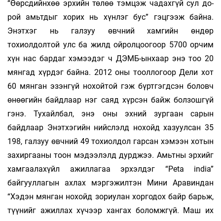
“Өөрсдийнхөө эрхийн төлөө тэмцэж чадахгүй сул до-
рой амьтдыг хорих нь хүнлэг бус” гэцгээж байна.
Энэтхэг нь галзуу өвчний хамгийн өндөр
тохиолдолтой улс ба жилд ойролцоогоор 5700 орчим
хүн нас бардаг хэмээдэг ч ДЭМБ-ынхаар энэ тоо 20
мянгад хүрдэг байна. 2012 оны тооллогоор Дели хот
60 мянган эзэнгүй нохойтой гэж бүртгэгдсэн боловч
өнөөгийн байдлаар нэг саяд хүрсэн байж болзошгүй
гэнэ. Тухайлбал, энэ оны эхний зургаан сарын
байдлаар Энэтхэгийн нийслэлд нохойд хазуулсан 35
198, галзуу өвчний 49 тохиолдол гарсан хэмээн хотын
захиргааны тоон мэдээлэлд дурджээ. Амьтны эрхийг
хамгаалахүйл ажиллагаа эрхэлдэг “Peta india”
байгууллагын ахлах мэргэжилтэн Мини Аравиндан
“Хэдэн мянган нохойд зориулан хоргодох байр барьж,
түүнийг ажиллах хүчээр хангах боломжгүй. Маш их