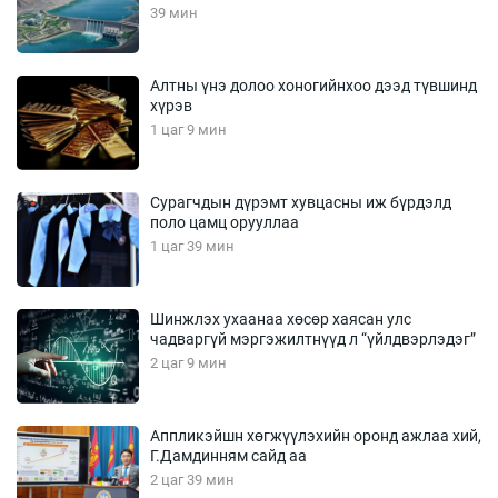
39 мин
Алтны үнэ долоо хоногийнхоо дээд түвшинд
хүрэв
1 цаг 9 мин
Сурагчдын дүрэмт хувцасны иж бүрдэлд
поло цамц орууллаа
1 цаг 39 мин
Шинжлэх ухаанаа хөсөр хаясан улс
чадваргүй мэргэжилтнүүд л “үйлдвэрлэдэг”
2 цаг 9 мин
Аппликэйшн хөгжүүлэхийн оронд ажлаа хий,
Г.Дамдинням сайд аа
2 цаг 39 мин