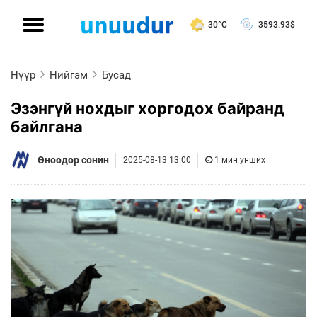
30°C
3593.93
$
Нүүр
Нийгэм
Бусад
Эзэнгүй нохдыг хоргодох байранд
байлгана
Өнөөдөр сонин
2025-08-13 13:00
1 мин унших