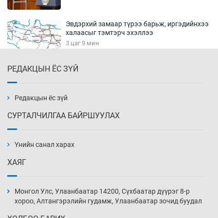
Эвдэрхий замаар түрээ барьж, иргэдийнхээ
халаасыг тэмтэрч эхэллээ
3 цаг 9 мин
РЕДАКЦЫН ЁС ЗҮЙ
Тэтгэлэг, хөнгөлөлттэй зээлийн санхүүжилт
саатсанаас олон оюутан төлбөрийн
дарамтад оров
Редакцын ёс зүй
18 цаг 39 мин
СУРТАЛЧИЛГАА БАЙРШУУЛАХ
Налайх дүүргийнхэн хошой аваргаар
шалгарлаа
Үнийн санал харах
19 цаг 9 мин
ХАЯГ
БНСУ-д хэт халсны улмаас 19 хүн нас
баржээ
Монгол Улс, Улаанбаатар 14200, Сүхбаатар дүүрэг 8-р
19 цаг 39 мин
хороо, Алтангэрэлийн гудамж, Улаанбаатар зочид буудал