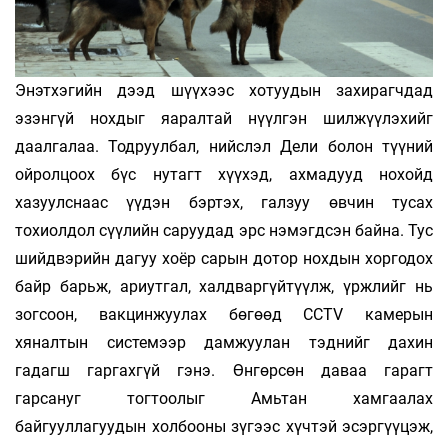
Энэтхэгийн дээд шүүхээс хотуудын захирагчдад
эзэнгүй нохдыг яаралтай нүүлгэн шилжүүлэхийг
даалгалаа. Тодруулбал, нийслэл Дели болон түүний
ойролцоох бүс нутагт хүүхэд, ахмадууд нохойд
хазуулснаас үүдэн бэртэх, галзуу өвчин тусах
тохиолдол сүүлийн саруудад эрс нэмэгдсэн байна. Тус
шийдвэрийн дагуу хоёр сарын дотор нохдын хоргодох
байр барьж, ариутгал, халдваргүйтүүлж, үржлийг нь
зогсоон, вакцинжуулах бөгөөд CCTV камерын
хяналтын системээр дамжуулан тэднийг дахин
гадагш гаргахгүй гэнэ. Өнгөрсөн даваа гарагт
гарсануг тогтоолыг Амьтан хамгаалах
байгууллагуудын холбооны зүгээс хүчтэй эсэргүүцэж,