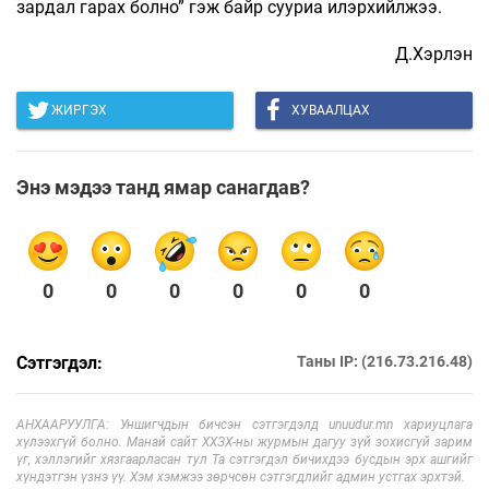
зардал гарах болно” гэж байр сууриа илэрхийлжээ.
Д.Хэрлэн
ЖИРГЭХ
ХУВААЛЦАХ
Энэ мэдээ танд ямар санагдав?
0
0
0
0
0
0
Сэтгэгдэл:
Таны IP: (216.73.216.48)
АНХААРУУЛГА: Уншигчдын бичсэн сэтгэгдэлд unuudur.mn хариуцлага
хүлээхгүй болно. Манай сайт ХХЗХ-ны журмын дагуу зүй зохисгүй зарим
үг, хэллэгийг хязгаарласан тул Та сэтгэгдэл бичихдээ бусдын эрх ашгийг
хүндэтгэн үзнэ үү. Хэм хэмжээ зөрчсөн сэтгэгдлийг админ устгах эрхтэй.