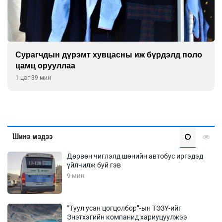
Сурагчдын дүрэмт хувцасны иж бүрдэлд поло
цамц орууллаа
1 цаг 39 мин
Шинэ мэдээ
Дөрвөн чиглэлд шөнийн автобус иргэдэд
үйлчилж буй гэв
9 мин
“Туул усан цогцолбор”-ын ТЭЗҮ-ийг
Энэтхэгийн компанид хариуцуулжээ