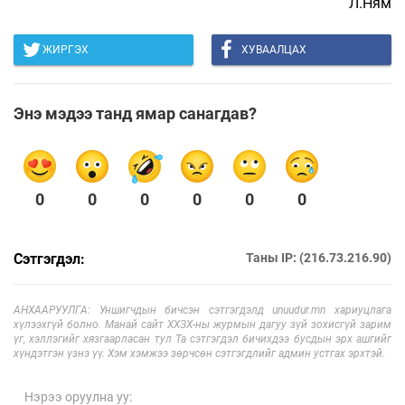
Л.Ням
ЖИРГЭХ
ХУВААЛЦАХ
Энэ мэдээ танд ямар санагдав?
0
0
0
0
0
0
Сэтгэгдэл:
Таны IP: (216.73.216.90)
АНХААРУУЛГА: Уншигчдын бичсэн сэтгэгдэлд unuudur.mn хариуцлага
хүлээхгүй болно. Манай сайт ХХЗХ-ны журмын дагуу зүй зохисгүй зарим
үг, хэллэгийг хязгаарласан тул Та сэтгэгдэл бичихдээ бусдын эрх ашгийг
хүндэтгэн үзнэ үү. Хэм хэмжээ зөрчсөн сэтгэгдлийг админ устгах эрхтэй.