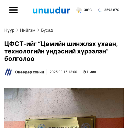
30°C
3593.87
$
Нүүр
Нийгэм
Бусад
ЦФСТ-ийг “Цөмийн шинжлэх ухаан,
технологийн үндэсний хүрээлэн”
болголоо
Өнөөдөр сонин
2025-08-15 13:00
1 мин