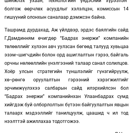
шинжлэх ухаан, технологийн үндэсний хүрээлэн”
болгож өөрчлөх асуудлыг хэлэлцэн, комиссын 14
гишүүний олонхын саналаар дэмжсэн байна.
Ташрамд дурдахад, Аж үйлдвэр, эрдэс баялгийн сайд
Г.Дамдинням өчигдөр “Бадрах энержи” компанийн
төлөөллийг хүлээн авч уулзсан бөгөөд талууд хувьцаа
эзэм¬шигчдийн болон орд ашиглалтын гэрээ, байгаль
орчны нөлөөллийн үнэлгээний талаар санал солилцов.
Хоёр улсын стратегийн түншлэлийг гүнзгийрүүлж,
хө¬рөнгө оруулалтын гэрээний хэрэгжилтийг
эрчимжүүлэхээ салбарын сайд илэрхийлсэн бол
“Бадрах энержи” компанийнхан Улаанбадрах сумд
хийгдэж буй олборлолтын бүтээн байгуулалтын явцын
талаарх мэдээллийг танилцуулж, цаашид ч ил тод
нээлттэй ажиллахаа тодотгожээ.