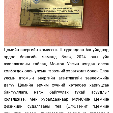
Цөмийн энергийн комиссын II хуралдаан Аж үйлдвэр,
эрдэс баялгийн яаманд болж, 2024 оны үйл
ажиллагааны тайлан, Монгол Улсын нэгдэн орсон
холбогдох олон улсын гэрээний хэрэгжилт болон Олон
улсын атомын энергийн агентлагийн зөвлөмжийн
дагуу Цөмийн эрчим хүчний хөтөлбөр хариуцсан
байгууллага, нэгж байгуулах тухай асуудлыг
хэлэлцжээ. Мөн хуралдаанаар МУИСийн Цөмийн
физикийн судалгааны төв (ЦФСТ)-ийг “Цөмийн