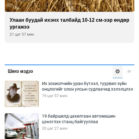
Улаан буудай ихэнх талбайд 10-12 см-ээр өндөр
ургажээ
21 цаг 57 мин
Шинэ мэдээ
Их зохиолчийн уран бүтээл, туурвил зүйн
онцлогийг олон улсын судлаачид хэлэлцлээ
19 цаг 57 мин
19 байршилд цахилгаан автомашин
цэнэглэх станц байгууллаа
20 цаг 27 мин