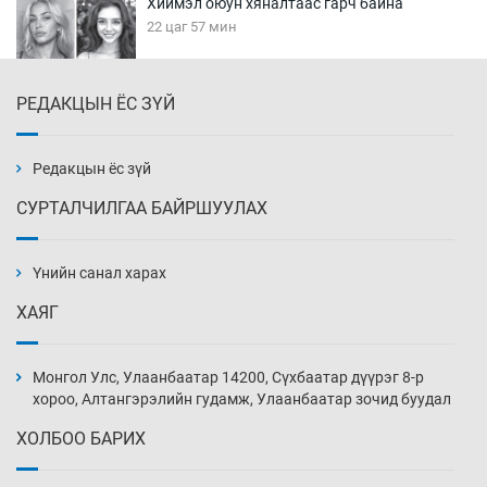
Хиймэл оюун хяналтаас гарч байна
22 цаг 57 мин
РЕДАКЦЫН ЁС ЗҮЙ
Эмэгтэйчүүд Бээжин, эрэгтэйчүүд Японд
бэлтгэл базаахаар хилийн дээс алхлаа
23 цаг 27 мин
Редакцын ёс зүй
СУРТАЛЧИЛГАА БАЙРШУУЛАХ
АНУ-ын Цэргийн кибер командлалаын
ажилтнууд амиа хорлох явдал эрс
нэмэгджээ
Үнийн санал харах
23 цаг 35 мин
ХАЯГ
Монголын шигшээ Хонконгийн багийг ялж,
эхний хожлоо авлаа
Монгол Улс, Улаанбаатар 14200, Сүхбаатар дүүрэг 8-р
23 цаг 57 мин
хороо, Алтангэрэлийн гудамж, Улаанбаатар зочид буудал
ХОЛБОО БАРИХ
Техникийн өндөр үзүүлэлттэй агаарын хөлөг
худалдан авах хүсэлтээ уламжлав