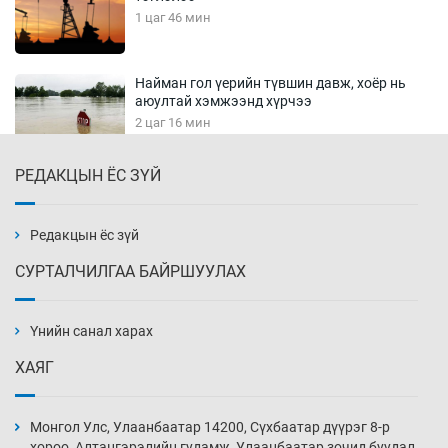
1 цаг 46 мин
Найман гол үерийн түвшин давж, хоёр нь
аюултай хэмжээнд хүрчээ
2 цаг 16 мин
РЕДАКЦЫН ЁС ЗҮЙ
Монгол Улс дундаас дээш орлоготой
орнуудын тоонд багтав
2 цаг 46 мин
Редакцын ёс зүй
СУРТАЛЧИЛГАА БАЙРШУУЛАХ
Сошиал хийрхэлд “барьцаалагдсан” сайд,
дарга нарын туйлшрал
Үнийн санал харах
3 цаг 16 мин
ХАЯГ
Боловсролын чанар уруудах бүрд босгоо
намсгасаар л байх уу
Монгол Улс, Улаанбаатар 14200, Сүхбаатар дүүрэг 8-р
3 цаг 46 мин
хороо, Алтангэрэлийн гудамж, Улаанбаатар зочид буудал