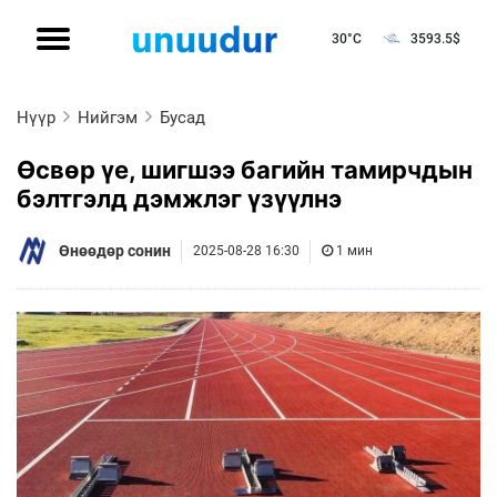
30°C
3593.5
$
Нүүр
Нийгэм
Бусад
Өсвөр үе, шигшээ багийн тамирчдын
бэлтгэлд дэмжлэг үзүүлнэ
Өнөөдөр сонин
2025-08-28 16:30
1 мин