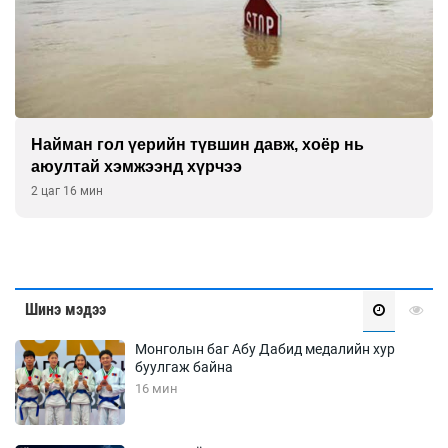
Найман гол үерийн түвшин давж, хоёр нь
аюултай хэмжээнд хүрчээ
2 цаг 16 мин
Шинэ мэдээ
Монголын баг Абу Дабид медалийн хур
буулгаж байна
16 мин