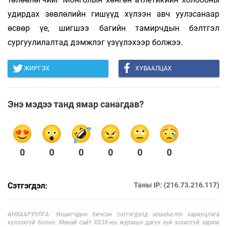
удирдах зөвлөлийн гишүүд хүлээн авч уулзсанаар
өсвөр үе, шигшээ багийн тамирчдын бэлтгэл
сургуулилалтад дэмжлэг үзүүлэхээр болжээ.
ЖИРГЭХ
ХУВААЛЦАХ
Энэ мэдээ танд ямар санагдав?
0
0
0
0
0
0
Сэтгэгдэл:
Таны IP: (216.73.216.117)
АНХААРУУЛГА: Уншигчдын бичсэн сэтгэгдэлд unuudur.mn хариуцлага
хүлээхгүй болно. Манай сайт ХХЗХ-ны журмын дагуу зүй зохисгүй зарим