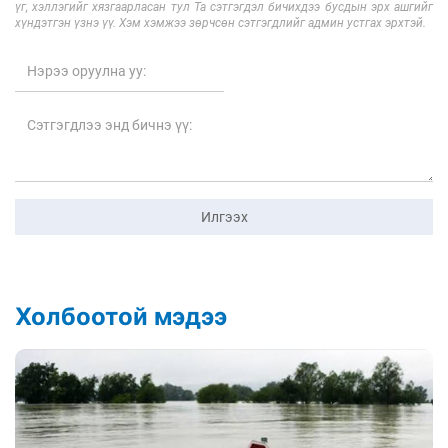
үг, хэллэгийг хязгаарласан тул Та сэтгэгдэл бичихдээ бусдын эрх ашгийг
хүндэтгэн үзнэ үү. Хэм хэмжээ зөрчсөн сэтгэгдлийг админ устгах эрхтэй.
Илгээх
Холбоотой мэдээ