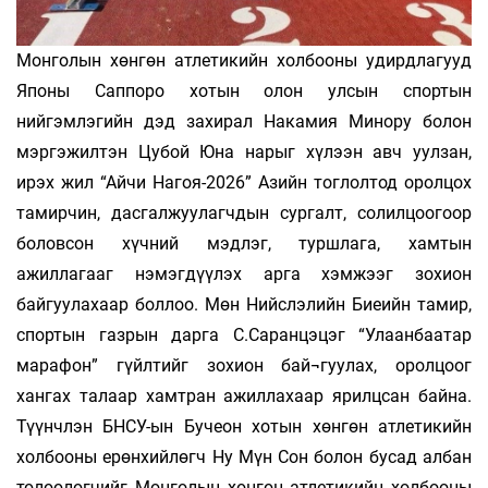
Монголын хөнгөн атлетикийн холбооны удирдлагууд
Японы Саппоро хотын олон улсын спортын
нийгэмлэгийн дэд захирал Накамия Минору болон
мэргэжилтэн Цубой Юна нарыг хүлээн авч уулзан,
ирэх жил “Айчи Нагоя-2026” Азийн тоглолтод оролцох
тамирчин, дасгалжуулагчдын сургалт, солилцоогоор
боловсон хүчний мэдлэг, туршлага, хамтын
ажиллагааг нэмэгдүүлэх арга хэмжээг зохион
байгуулахаар боллоо. Мөн Нийслэлийн Биеийн тамир,
спортын газрын дарга С.Саранцэцэг “Улаанбаатар
марафон” гүйлтийг зохион бай¬гуулах, оролцоог
хангах талаар хамтран ажиллахаар ярилцсан байна.
Түүнчлэн БНСУ-ын Бучеон хотын хөнгөн атлетикийн
холбооны ерөнхийлөгч Ну Мүн Сон болон бусад албан
төлөөлөгчийг Монголын хөнгөн атлетикийн холбооны