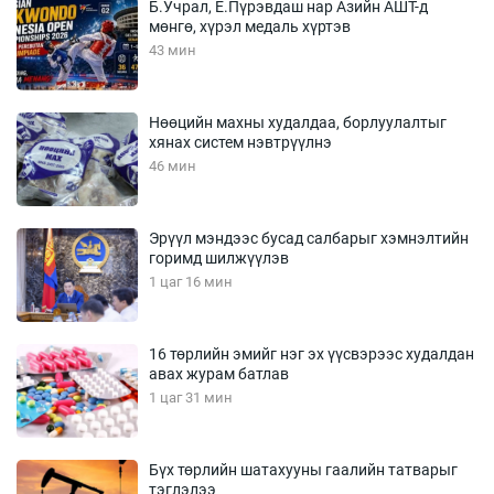
Б.Учрал, Ё.Пүрэвдаш нар Азийн АШТ-д
мөнгө, хүрэл медаль хүртэв
43 мин
Нөөцийн махны худалдаа, борлуулалтыг
хянах систем нэвтрүүлнэ
46 мин
Эрүүл мэндээс бусад салбарыг хэмнэлтийн
горимд шилжүүлэв
1 цаг 16 мин
16 төрлийн эмийг нэг эх үүсвэрээс худалдан
авах журам батлав
1 цаг 31 мин
Бүх төрлийн шатахууны гаалийн татварыг
тэглэлээ