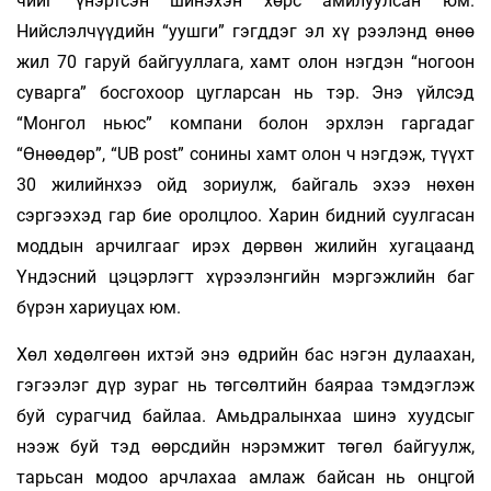
чийг үнэртсэн шинэхэн хөрс амилуулсан юм.
Нийслэлчүүдийн “уушги” гэгддэг эл хү­ рээлэнд өнөө
жил 70 гаруй байгууллага, хамт олон нэгдэн “ногоон
суварга” босгохоор цугларсан нь тэр. Энэ үйлсэд
“Монгол ньюс” компани болон эрхлэн гаргадаг
“Өнөөдөр”, “UB post” сонины хамт олон ч нэгдэж, түүхт
30 жилийнхээ ойд зориулж, байгаль эхээ нөхөн
сэргээхэд гар бие оролцлоо. Харин бидний суулгасан
моддын арчилгааг ирэх дөрвөн жилийн хугацаанд
Үндэсний цэцэрлэгт хүрээлэнгийн мэргэжлийн баг
бүрэн хариуцах юм.
Хөл хөдөлгөөн ихтэй энэ өдрийн бас нэгэн дулаахан,
гэгээлэг дүр зураг нь төгсөлтийн баяраа тэмдэглэж
буй сурагчид байлаа. Амьдралынхаа шинэ хуудсыг
нээж буй тэд өөрсдийн нэрэмжит төгөл байгуулж,
тарьсан модоо арчлахаа амлаж байсан нь онцгой