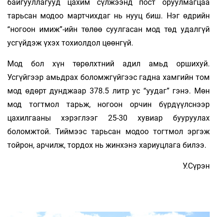
байгууллагууд цахим сүлжээнд пост оруулмагцаа
тарьсан модоо мартчихдаг нь нууц биш. Нэг өдрийн
“ногоон имиж”-ийн төлөө суулгасан мод төд удалгүй
усгүйдэж үхэх тохиолдол цөөнгүй.
Мод бол хүн төрөлхтний адил амьд оршихуй.
Усгүйгээр амьдрах боломжгүйгээс гадна хамгийн том
мод өдөрт дунджаар 378.5 литр ус “уудаг” гэнэ. Мөн
мод тогтмол тарьж, ногоон орчин бүрдүүлснээр
цахилгааны хэрэглээг 25-30 хувиар бууруулах
боломжтой. Тиймээс тарьсан модоо тогтмол эргэж
тойрон, арчилж, тордох нь жинхэнэ хариуцлага билээ.
У.Сүрэн