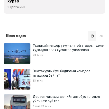
хүрэв
2 цаг 24 мин
Шинэ мэдээ
Техникийн өндөр үзүүлэлттэй агаарын хөлөг
худалдан авах хүсэлтээ уламжлав
24 мин
“Шатахууны бус, бодлогын хомсдол
нүүрлээд байна”
54 мин
Дөрвөн чиглэлд шөнийн автобус иргэдэд
үйлчилж буй гэв
1 цаг 24 мин