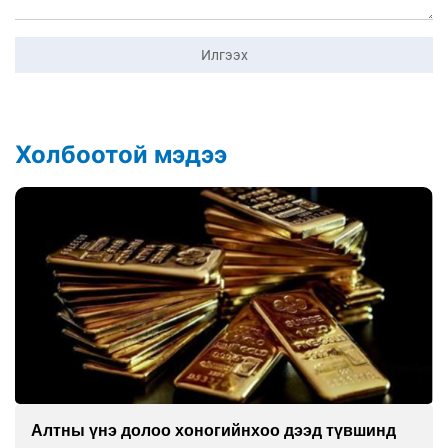
Илгээх
Холбоотой мэдээ
Алтны үнэ долоо хоногийнхоо дээд түвшинд