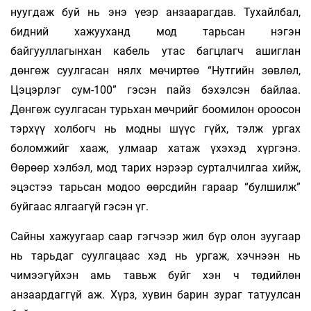
нуугдаж буй нь энэ үеэр анзаарагдав. Тухайлбал,
бидний хажууханд мод тарьсан нэгэн
байгууллагынхан кабель утас багцлагч ашиглан
дөнгөж суулгасан нялх мөчиртөө “Нутгийн зөвлөл,
Цэцэрлэг сум-100” гэсэн пайз бэхэлсэн байлаа.
Дөнгөж суулгасан турьхан мөчрийг боомилон ороосон
тэрхүү холбогч нь модны шүүс гүйх, тэлж ургах
боломжийг хааж, улмаар хатаж үхэхэд хүргэнэ.
Өөрөөр хэлбэл, мод тарих нэрээр сурталчилгаа хийж,
эцэстээ тарьсан модоо өөрсдийн гараар “булшилж”
буйгаас ялгаагүй гэсэн үг.
Сайны хажуугаар саар гэгчээр жил бүр олон зуугаар
нь тарьдаг суулгацаас хэд нь ургаж, хэчнээн нь
чимээгүйхэн амь тавьж буйг хэн ч төдийлөн
анзаардаггүй аж. Хүрз, хувин барин зураг татуулсан