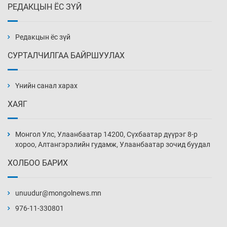
РЕДАКЦЫН ЁС ЗҮЙ
Аппликэйшн хөгжүүлэхийн оронд ажлаа хий,
Г.Дамдинням сайд аа
3 цаг 54 мин
Редакцын ёс зүй
СУРТАЛЧИЛГАА БАЙРШУУЛАХ
Эвдэрхий замаар түрээ барьж, иргэдийнхээ
халаасыг тэмтэрч эхэллээ
Үнийн санал харах
4 цаг 24 мин
ХАЯГ
Тэтгэлэг, хөнгөлөлттэй зээлийн санхүүжилт
саатсанаас олон оюутан төлбөрийн
Монгол Улс, Улаанбаатар 14200, Сүхбаатар дүүрэг 8-р
дарамтад оров
хороо, Алтангэрэлийн гудамж, Улаанбаатар зочид буудал
19 цаг 54 мин
ХОЛБОО БАРИХ
Налайх дүүргийнхэн хошой аваргаар
шалгарлаа
unuudur@mongolnews.mn
20 цаг 24 мин
976-11-330801
БНСУ-д хэт халсны улмаас 19 хүн нас