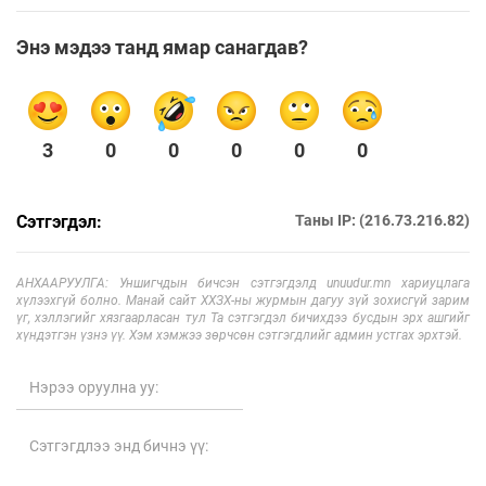
Энэ мэдээ танд ямар санагдав?
3
0
0
0
0
0
Сэтгэгдэл:
Таны IP: (216.73.216.82)
АНХААРУУЛГА: Уншигчдын бичсэн сэтгэгдэлд unuudur.mn хариуцлага
хүлээхгүй болно. Манай сайт ХХЗХ-ны журмын дагуу зүй зохисгүй зарим
үг, хэллэгийг хязгаарласан тул Та сэтгэгдэл бичихдээ бусдын эрх ашгийг
хүндэтгэн үзнэ үү. Хэм хэмжээ зөрчсөн сэтгэгдлийг админ устгах эрхтэй.