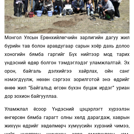
Монгол Улсын Ерөнхийлөгчийн зарлигийн дагуу жил
бүрийн тав болон аравдугаар сарын хоёр дахь долоо
хоногийн бямба гаргийг Бүх нийтээр мод тарих
үндэсний өдөр болгон тэмдэглэдэг уламжлалтай. Эх
орон, байгаль дэлхийгээ хайрлах, ойн санг
нэмэгдүүлж, нөхөн сэргээх зорилготой энэ өдрийг
өнөө жил “Байгальд өгсөн бүхэн буцаж ирдэг” уриан
дор зохион байгууллаа.
Уламжлал ёсоор Үндэсний цэцэрлэгт хүрээлэн
өнгөрсөн бямба гарагт олны хөлд дарагдаж, хаврын
жихүүн өдрийг хөдөлмөрч хүмүүсийн хүрзний чимээ,