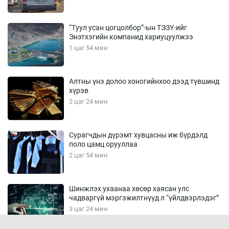
“Туул усан цогцолбор”-ын ТЭЗҮ-ийг
Энэтхэгийн компанид хариуцуулжээ
1 цаг 54 мин
Алтны үнэ долоо хоногийнхоо дээд түвшинд
хүрэв
2 цаг 24 мин
Сурагчдын дүрэмт хувцасны иж бүрдэлд
поло цамц орууллаа
2 цаг 54 мин
Шинжлэх ухаанаа хөсөр хаясан улс
чадваргүй мэргэжилтнүүд л “үйлдвэрлэдэг”
3 цаг 24 мин