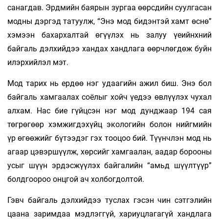
санагдав. Эрдмийн баярын зургаа өөрсдийн суулгасан
модны дэргэд татуулж, “Энэ мод бидэнтэй хамт өснө”
хэмээн бахархалтай өгүүлэх нь залуу үеийнхний
байгаль дэлхийдээ хандах хандлага өөрчлөгдөж буйн
илэрхийлэл мэт.
Мод тарих нь ердөө нэг удаагийн ажил биш. Энэ бол
байгаль хамгаалах соёлыг хойч үедээ өвлүүлэх чухал
алхам. Нас бие гүйцсэн нэг мод дунджаар 194 сая
төгрөгөөр хэмжигдэхүйц экологийн болон нийгмийн
үр өгөөжийг бүтээдэг гэх тооцоо бий. Түүнчлэн мод нь
агаар цэвэршүүлж, хөрсийг хамгаалан, аадар борооны
усыг шүүн эрдэсжүүлэх байгалийн “амьд шүүлтүүр”
болдгоороо онцгой ач холбогдолтой.
Гэвч байгаль дэлхийдээ туслах гэсэн чин сэтгэлийн
цаана заримдаа мэдлэггүй, хариуцлагагүй хандлага