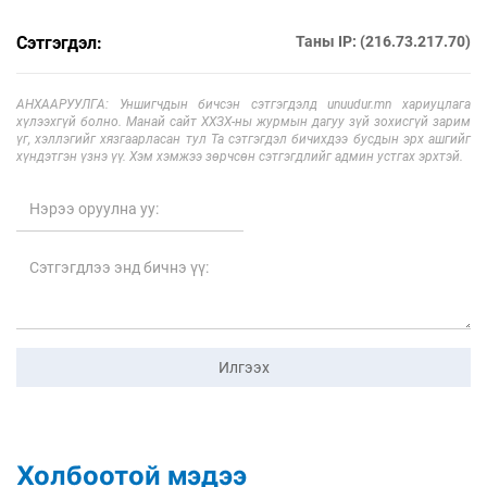
Сэтгэгдэл:
Таны IP: (216.73.217.70)
АНХААРУУЛГА: Уншигчдын бичсэн сэтгэгдэлд unuudur.mn хариуцлага
хүлээхгүй болно. Манай сайт ХХЗХ-ны журмын дагуу зүй зохисгүй зарим
үг, хэллэгийг хязгаарласан тул Та сэтгэгдэл бичихдээ бусдын эрх ашгийг
хүндэтгэн үзнэ үү. Хэм хэмжээ зөрчсөн сэтгэгдлийг админ устгах эрхтэй.
Илгээх
Холбоотой мэдээ