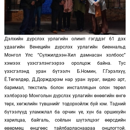
Дэлхийн дүрслэх урлагийн олимп гэгддэг 61 дэх
удаагийн Венецийн дүрслэх урлагийн биеннальд
Монгол Улс “Сүлжилдээн-Хил дамнасан холбоос”
хэмээх үзэсгэлэнгээрээ оролцож байна. Тус
үзэсгэлэнд уран бүтээлч Б.Номин, Г.Гэрэлхүү,
Ё.Төгөлдөр, Д.Дорждэрэм нар уран зураг, видео арт,
баримал, текстиль болон инсталляцын олон төрөл
хэлбэрээр Монголын дүрслэх урлагийн өнөөгийн өнгө
төрх, хөгжлийн түвшнийг тодорхойлж буй юм. Тэдний
бүтээлүүд уламжлал ба орчин үе, хүн ба оршихуйн
харилцаа, байгаль, соёлын шүтэлцээг өөрсдийн
өвөрмөц өнцгөөс тайлбарласнаараа онцлогтой.