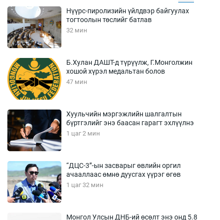
Нүүрс-пиролизийн үйлдвэр байгуулах
тогтоолын төслийг батлав
32 мин
Б.Хулан ДАШТ-д түрүүлж, Г.Монголжин
хошой хүрэл медальтан болов
47 мин
Хуульчийн мэргэжлийн шалгалтын
бүртгэлийг энэ баасан гарагт эхлүүлнэ
1 цаг 2 мин
“ДЦС-3”-ын засварыг өвлийн оргил
ачааллаас өмнө дуусгах үүрэг өгөв
1 цаг 32 мин
Монгол Улсын ДНБ-ий өсөлт энэ онд 5.8