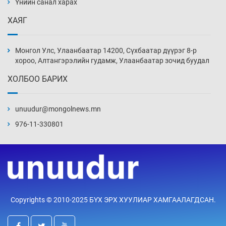
Үнийн санал харах
4 цаг 2 мин
ХАЯГ
Их зохиолчийн уран бүтээл, туурвил зүйн
онцлогийг олон улсын судлаачид хэлэлцлээ
Монгол Улс, Улаанбаатар 14200, Сүхбаатар дүүрэг 8-р
2026-08-07
хороо, Алтангэрэлийн гудамж, Улаанбаатар зочид буудал
ХОЛБОО БАРИХ
19 байршилд цахилгаан автомашин
цэнэглэх станц байгууллаа
unuudur@mongolnews.mn
2026-08-07
976-11-330801
Циклоспора шимэгчээс үүдэлтэй гэдэсний
халдвар дэгдэж болзошгүй
2026-08-07
Сэтгэцийн эрүүл мэндэд “санаа тавих” олон
Copyrights © 2010-2025 БҮХ ЭРХ ХУУЛИАР ХАМГААЛАГДСАН.
улсын хурал зохион байгуулна
2026-08-07