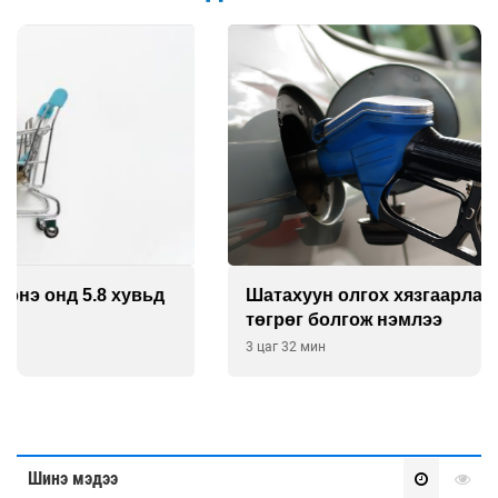
Шатахуун олгох хязгаарлалтыг 100 мянган
төгрөг болгож нэмлээ
3 цаг 32 мин
Шинэ мэдээ