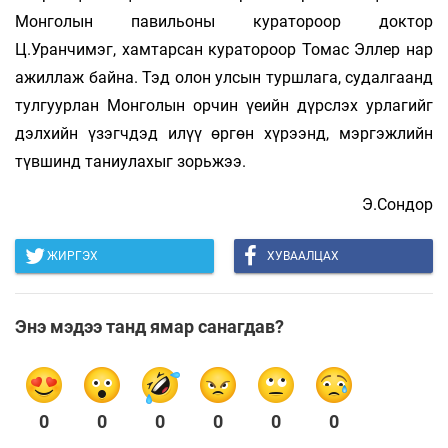
Монголын павильоны куратороор доктор
Ц.Уранчимэг, хамтарсан куратороор Томас Эллер нар
ажиллаж байна. Тэд олон улсын туршлага, судалгаанд
тулгуурлан Монголын орчин үеийн дүрслэх урлагийг
дэлхийн үзэгчдэд илүү өргөн хүрээнд, мэргэжлийн
түвшинд таниулахыг зорьжээ.
Э.Сондор
ЖИРГЭХ
ХУВААЛЦАХ
Энэ мэдээ танд ямар санагдав?
0
0
0
0
0
0