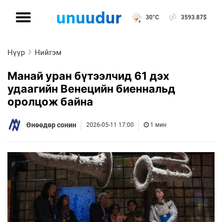
30°C
3593.87
$
Нүүр
Нийгэм
Манай уран бүтээлчид 61 дэх
удаагийн Венецийн биеннальд
оролцож байна
Өнөөдөр сонин
2026-05-11 17:00
1 мин