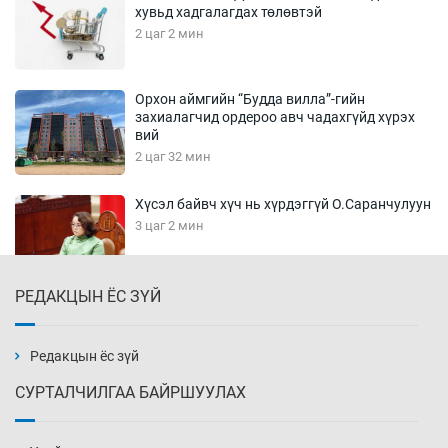
хувьд хадгалагдах төлөвтэй
2 цаг 2 мин
Орхон аймгийн “Будда вилла”-гийн
захиалагчид ордероо авч чадахгүйд хүрэх
вий
2 цаг 32 мин
Хүсэл байвч хүч нь хүрдэггүй О.Саранчулуун
3 цаг 2 мин
РЕДАКЦЫН ЁС ЗҮЙ
Шатахуун олгох хязгаарлалтыг 100 мянган
төгрөг болгож нэмлээ
3 цаг 32 мин
Редакцын ёс зүй
СУРТАЛЧИЛГАА БАЙРШУУЛАХ
Монголчуудын сэтгэлийн боловсрол
“ширгэж” байна