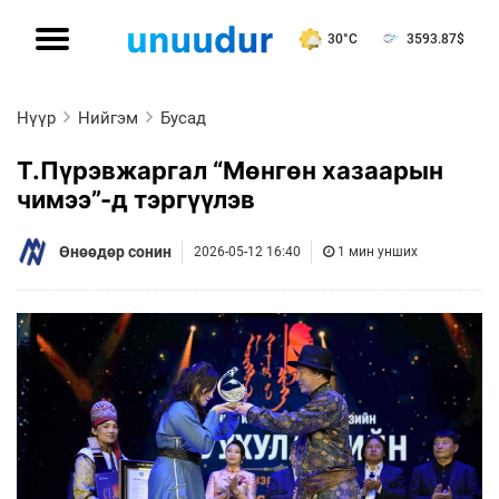
30°C
3593.87
$
Нүүр
Нийгэм
Бусад
Т.Пүрэвжаргал “Мөнгөн хазаарын
чимээ”-д тэргүүлэв
Өнөөдөр сонин
2026-05-12 16:40
1 мин унших