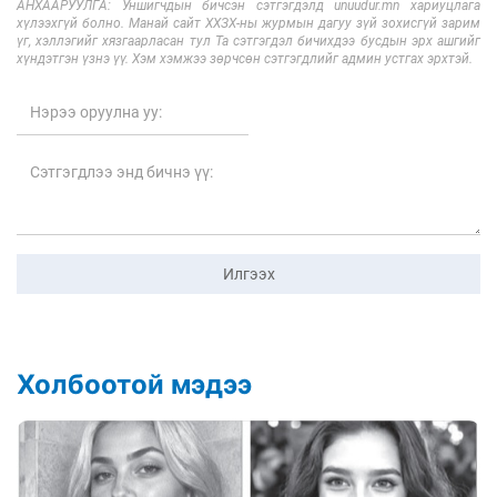
АНХААРУУЛГА: Уншигчдын бичсэн сэтгэгдэлд unuudur.mn хариуцлага
хүлээхгүй болно. Манай сайт ХХЗХ-ны журмын дагуу зүй зохисгүй зарим
үг, хэллэгийг хязгаарласан тул Та сэтгэгдэл бичихдээ бусдын эрх ашгийг
хүндэтгэн үзнэ үү. Хэм хэмжээ зөрчсөн сэтгэгдлийг админ устгах эрхтэй.
Илгээх
Холбоотой мэдээ