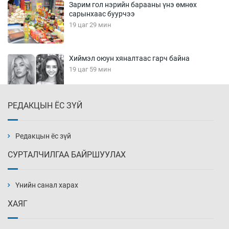
Зарим гол нэрийн барааны үнэ өмнөх
сарынхаас буурчээ
19 цаг 29 мин
Хиймэл оюун хяналтаас гарч байна
19 цаг 59 мин
РЕДАКЦЫН ЁС ЗҮЙ
Эмэгтэйчүүд Бээжин, эрэгтэйчүүд Японд
бэлтгэл базаахаар хилийн дээс алхлаа
20 цаг 29 мин
Редакцын ёс зүй
СУРТАЛЧИЛГАА БАЙРШУУЛАХ
АНУ-ын Цэргийн кибер командлалаын
ажилтнууд амиа хорлох явдал эрс
нэмэгджээ
Үнийн санал харах
20 цаг 37 мин
ХАЯГ
Монголын шигшээ Хонконгийн багийг ялж,
эхний хожлоо авлаа