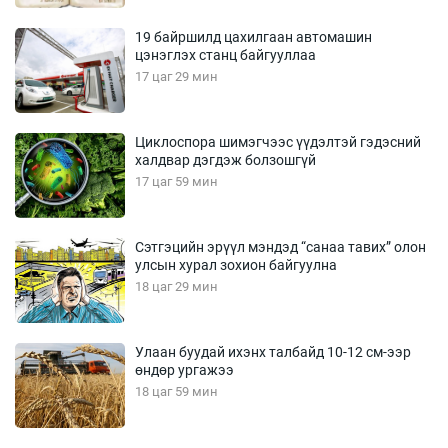
19 байршилд цахилгаан автомашин
цэнэглэх станц байгууллаа
17 цаг 29 мин
Циклоспора шимэгчээс үүдэлтэй гэдэсний
халдвар дэгдэж болзошгүй
17 цаг 59 мин
Сэтгэцийн эрүүл мэндэд “санаа тавих” олон
улсын хурал зохион байгуулна
18 цаг 29 мин
Улаан буудай ихэнх талбайд 10-12 см-ээр
өндөр ургажээ
18 цаг 59 мин