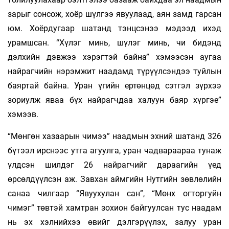
зарыг сонсож, хоёр шүлгээ явуулаад, аян замд гарсан
юм. Хоёрдугаар шатанд тэнцсэнээ мэдээд ихэд
урамшсан. “Хүлэг минь, шүлэг минь, чи бидэнд
дэлхийн дэвжээ хэрэгтэй байна” хэмээсэн аугаа
найрагчийн нэрэмжит наадамд түрүүлсэндээ туйлын
баяртай байна. Уран үгийн ертөнцөд сэтгэл зүрхээ
зориулж яваа бүх найрагчдаа халуун баяр хүргэе”
хэмээв.
“Мөнгөн хазаарын чимээ” наадмын эхний шатанд 326
бүтээл ирснээс утга агуулга, уран чадвараараа тунаж
үлдсэн шилдэг 26 найрагчийг дараагийн үед
өрсөлдүүлсэн аж. Завхан аймгийн Нутгийн зөвлөлийн
санаа­ чилгаар “Явуухулан сан”, “Мөнх огторгуйн
чимэг” төвтэй хамтран зохион байгуулсан тус наадам
нь эх хэлнийхээ өвийг дэлгэрүүлэх, залуу уран