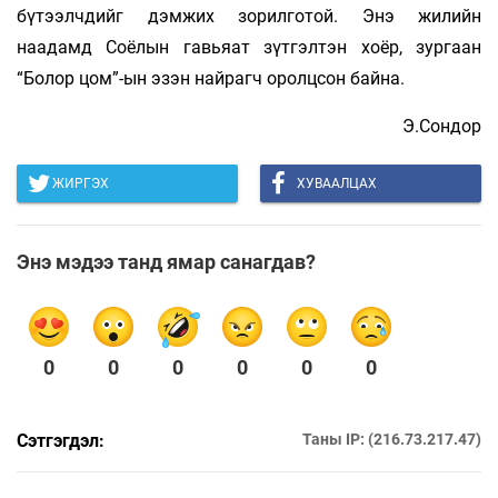
бүтээлчдийг дэмжих зорилготой. Энэ жилийн
наадамд Соёлын гавьяат зүтгэлтэн хоёр, зургаан
“Болор цом”-ын эзэн найрагч оролцсон байна.
Э.Сондор
ЖИРГЭХ
ХУВААЛЦАХ
Энэ мэдээ танд ямар санагдав?
0
0
0
0
0
0
Сэтгэгдэл:
Таны IP: (216.73.217.47)