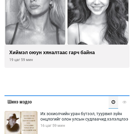
Хиймэл оюун хяналтаас гарч байна
19 цаг 59 мин
Шинэ мэдээ
Их зохиолчийн уран бүтээл, туурвил зүйн
онцлогийг олон улсын судлаачид хэлэлцлээ
16 цаг 59 мин