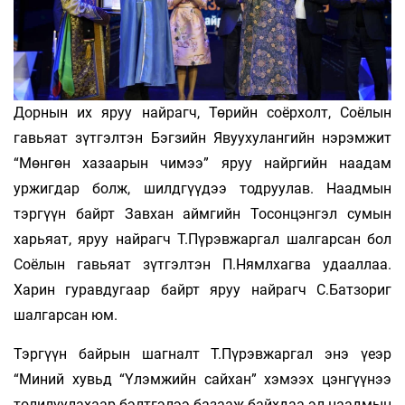
Дорнын их яруу найрагч, Төрийн соёрхолт, Соёлын
гавьяат зүтгэлтэн Бэгзийн Явуухулангийн нэрэмжит
“Мөнгөн хазаарын чимээ” яруу найргийн наадам
уржигдар болж, шилдгүүдээ тодруулав. Наадмын
тэргүүн байрт Завхан аймгийн Тосонцэнгэл сумын
харьяат, яруу найрагч Т.Пүрэвжаргал шалгарсан бол
Соёлын гавьяат зүтгэлтэн П.Нямлхагва удааллаа.
Харин гуравдугаар байрт яруу найрагч С.Батзориг
шалгарсан юм.
Тэргүүн байрын шагналт Т.Пүрэвжаргал энэ үеэр
“Миний хувьд “Үлэмжийн сайхан” хэ­­мээх цэнгүүнээ
толилуулахаар бэлтгэлээ базааж байхдаа эл наадмын