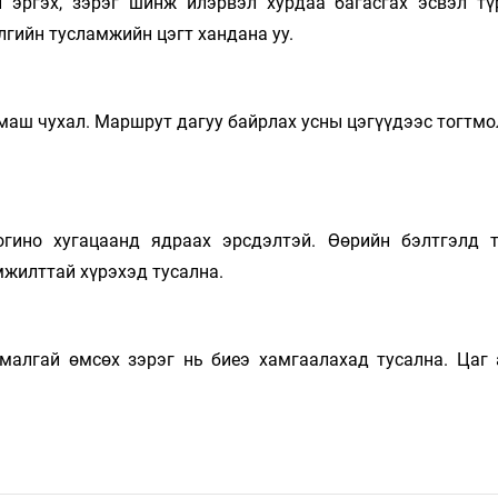
ой эргэх, зэрэг шинж илэрвэл хурдаа багасгах эсвэл т
гийн тусламжийн цэгт хандана уу.
маш чухал. Маршрут дагуу байрлах усны цэгүүдээс тогтмол
огино хугацаанд ядраах эрсдэлтэй. Өөрийн бэлтгэлд т
мжилттай хүрэхэд тусална.
 малгай өмсөх зэрэг нь биеэ хамгаалахад тусална. Цаг