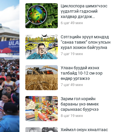
Урлагтай яриа
Циклоспора шимэгчээс
өрчил
үүдэлтэй гэдэсний
халдвар дэгдэж
энд-Эрхэм баян
болзошгүй
6 цаг 49 мин
Сэтгэцийн эрүүл мэндэд
“санаа тавих” олон улсын
хүний үг
хурал зохион байгуулна
7 цаг 19 мин
Улаан буудай ихэнх
талбайд 10-12 см-ээр
ага
Бусад
өндөр ургажээ
7 цаг 49 мин
Фото
сурвалжлагч
Видео
Зарим гол нэрийн
Инфографик
барааны үнэ өмнөх
сарынхаас буурчээ
Санал асуулга
8 цаг 19 мин
Хиймэл оюун хяналтаас