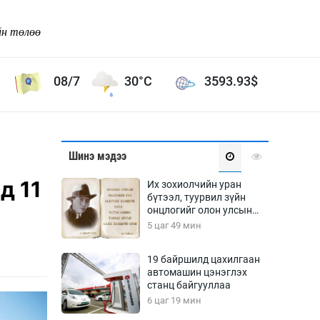
йн төлөө
08/7
30°C
3593.93
$
Соёл урлаг
Шинэ мэдээ
ой хөгжлийн зорилго -
Сонгодог урлаг
д 11
Их зохиолчийн уран
Ардын урлаг
бүтээл, туурвил зүйн
онцлогийг олон улсын
Дүрслэх урлаг
судлаачид хэлэлцлээ
5 цаг 49 мин
Өв соёл
таг
Кино урлаг
19 байршилд цахилгаан
автомашин цэнэглэх
 орчин
Цирк
станц байгууллаа
ол
6 цаг 19 мин
Рок поп, хип хоп
энд