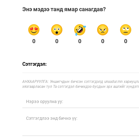
Энэ мэдээ танд ямар санагдав?
0
0
0
0
0
Сэтгэгдэл:
АНХААРУУЛГА: Уншигчдын бичсэн сэтгэгдэлд unuudur.mn хариуцла
хязгаарласан тул Та сэтгэгдэл бичихдээ бусдын эрх ашгийг хүндэтг