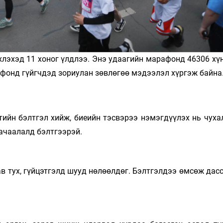
хлэхэд 11 хоног үлдлээ. Энэ удаагийн марафонд 46306 хү
афонд гүйгчдэд зориулан зөвлөгөө мэдээлэл хүргэж байна
ийн бэлтгэл хийж, биеийн тэсвэрээ нэмэгдүүлэх нь чуха
 ачаалалд бэлтгээрэй.
ав тух, гүйцэтгэлд шууд нөлөөлдөг. Бэлтгэлдээ өмсөж дасс