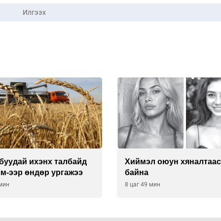
Илгээх
буудай ихэнх талбайд
Хиймэл оюун хяналтаас
см-ээр өндөр ургажээ
байна
 мин
8 цаг 49 мин