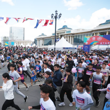
Ханш
Хэрэг з
Эрэлттэй мэдээ
Эрүүл м
Хууль ёс
Хүмүүс
Албаны 
Бусад
Life style
Ярилцл
Зөвлөгөө
Хоймор
Өнөөдрийн тухай
Уншигч-
өл