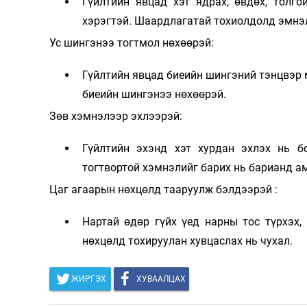
Гүйлтийн явцад хэт ядрах, өвдөх, толг
хэрэгтэй. Шаардлагатай тохиолдолд эмнэл
Ус шингэнээ тогтмол нөхөөрэй:
Гүйлтийн явцад биеийн шингэний тэнцвэр 
биеийн шингэнээ нөхөөрэй.
Зөв хэмнэлээр эхлээрэй:
Гүйлтийн эхэнд хэт хурдан эхлэх нь б
тогтвортой хэмнэлийг барих нь барианд а
Цаг агаарын нөхцөлд тааруулж бэлдээрэй :
Нартай өдөр гүйх үед нарны тос түрхэх,
нөхцөлд тохируулан хувцаслах нь чухал.
ЖИРГЭХ
ХУВААЛЦАХ