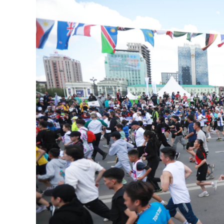
126-гийн НЭГ
Ертөнц
Спорт
Нийгэм
Бөх
Техник технологи
Сагсан бөмбөг
Шинжлэх ухаан
Хөлбөмбөг
Сонин хачин
Олимпын төрөл
Дэлхийн монгол
Тулааны спорт
Олимпын бус төр