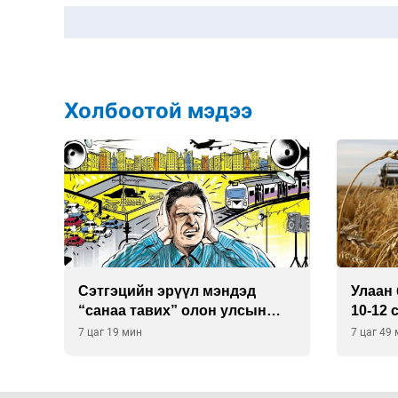
Холбоотой мэдээ
Сэтгэцийн эрүүл мэндэд
Улаан 
р
“санаа тавих” олон улсын
10-12 
хурал зохион байгуулна
7 цаг 19 мин
7 цаг 49