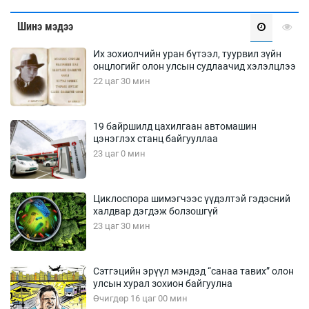
Шинэ мэдээ
Их зохиолчийн уран бүтээл, туурвил зүйн
онцлогийг олон улсын судлаачид хэлэлцлээ
22 цаг 30 мин
19 байршилд цахилгаан автомашин
цэнэглэх станц байгууллаа
23 цаг 0 мин
Циклоспора шимэгчээс үүдэлтэй гэдэсний
халдвар дэгдэж болзошгүй
23 цаг 30 мин
Сэтгэцийн эрүүл мэндэд “санаа тавих” олон
улсын хурал зохион байгуулна
Өчигдөр 16 цаг 00 мин