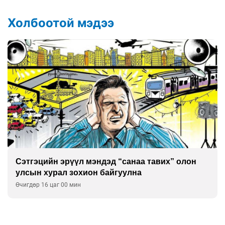
Холбоотой мэдээ
Сэтгэцийн эрүүл мэндэд “санаа тавих” олон
улсын хурал зохион байгуулна
Өчигдөр 16 цаг 00 мин