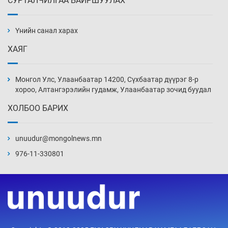
СУРТАЛЧИЛГАА БАЙРШУУЛАХ
АНУ-ын Цэргийн кибер командлалаын
ажилтнууд амиа хорлох явдал эрс
нэмэгджээ
Үнийн санал харах
Өчигдөр 13 цаг 52 мин
ХАЯГ
Монголын шигшээ Хонконгийн багийг ялж,
эхний хожлоо авлаа
Монгол Улс, Улаанбаатар 14200, Сүхбаатар дүүрэг 8-р
Өчигдөр 13 цаг 30 мин
хороо, Алтангэрэлийн гудамж, Улаанбаатар зочид буудал
ХОЛБОО БАРИХ
Техникийн өндөр үзүүлэлттэй агаарын хөлөг
худалдан авах хүсэлтээ уламжлав
unuudur@mongolnews.mn
Өчигдөр 13 цаг 00 мин
976-11-330801
“Шатахууны бус, бодлогын хомсдол
нүүрлээд байна”
Өчигдөр 12 цаг 30 мин
Дөрвөн чиглэлд шөнийн автобус иргэдэд