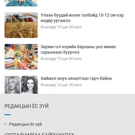
Улаан буудай ихэнх талбайд 10-12 см-ээр
өндөр ургажээ
Өчигдөр 15 цаг 30 мин
Зарим гол нэрийн барааны үнэ өмнөх
сарынхаас буурчээ
Өчигдөр 15 цаг 00 мин
Хиймэл оюун хяналтаас гарч байна
Өчигдөр 14 цаг 30 мин
РЕДАКЦЫН ЁС ЗҮЙ
Эмэгтэйчүүд Бээжин, эрэгтэйчүүд Японд
бэлтгэл базаахаар хилийн дээс алхлаа
Өчигдөр 14 цаг 00 мин
Редакцын ёс зүй