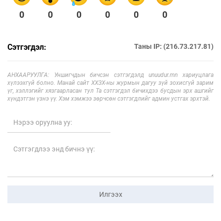
0
0
0
0
0
0
Сэтгэгдэл:
Таны IP: (216.73.217.81)
АНХААРУУЛГА: Уншигчдын бичсэн сэтгэгдэлд unuudur.mn хариуцлага
хүлээхгүй болно. Манай сайт ХХЗХ-ны журмын дагуу зүй зохисгүй зарим
үг, хэллэгийг хязгаарласан тул Та сэтгэгдэл бичихдээ бусдын эрх ашгийг
хүндэтгэн үзнэ үү. Хэм хэмжээ зөрчсөн сэтгэгдлийг админ устгах эрхтэй.
Илгээх