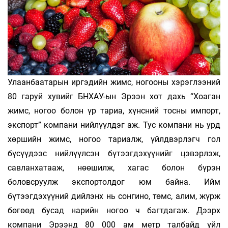
Улаанбаатарын иргэдийн жимс, ногооны хэрэглээний
80 гаруй хувийг БНХАУ-ын Эрээн хот дахь “Хоаган
жимс, ногоо болон үр тариа, хүнсний тосны импорт,
экспорт” компани нийлүүлдэг аж. Тус компани нь урд
хөршийн жимс, ногоо тариалж, үйлдвэрлэгч гол
бүсүүдээс нийлүүлсэн бүтээгдэхүүнийг цэвэрлэж,
савланхатааж, нөөшилж, хагас болон бүрэн
боловсруулж экспортолдог юм байна. Ийм
бүтээгдэхүүний дийлэнх нь сонгино, төмс, алим, жүрж
бөгөөд бусад нарийн ногоо ч багтдагаж. Дээрх
компани Эрээнд 80 000 ам метр талбайд үйл