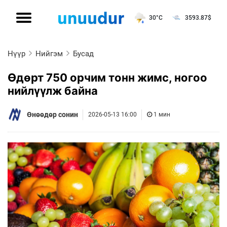
30°C
3593.87
$
Нүүр
Нийгэм
Бусад
Өдөрт 750 орчим тонн жимс, ногоо
нийлүүлж байна
Өнөөдөр сонин
2026-05-13 16:00
1 мин