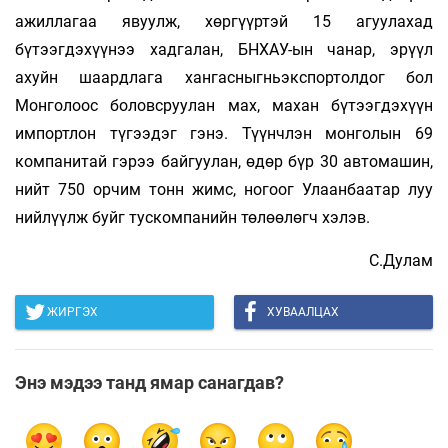
ажиллагаа явуулж, хөргүүртэй 15 агуулахад
бүтээгдэхүүнээ хадгалан, БНХАУ-ын чанар, эрүүл
ахуйн шаардлага хангасныгньэкспортолдог бол
Монголоос боловсруулан мах, махан бүтээгдэхүүн
импортлон түгээдэг гэнэ. Түүнчлэн монголын 69
компанитай гэрээ байгуулан, өдөр бүр 30 автомашин,
нийт 750 орчим тонн жимс, ногоог Улаанбаатар луу
нийлүүлж буйг тускомпанийн төлөөлөгч хэлэв.
С.Дулам
ЖИРГЭХ
ХУВААЛЦАХ
Энэ мэдээ танд ямар санагдав?