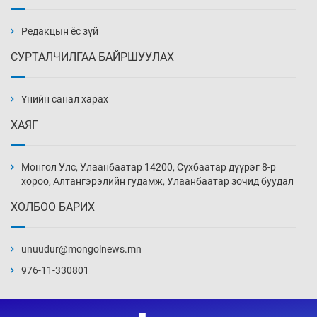
орнуудын тоонд багтав
2 цаг 49 мин
Редакцын ёс зүй
СУРТАЛЧИЛГАА БАЙРШУУЛАХ
Сошиал хийрхэлд “барьцаалагдсан” сайд,
дарга нарын туйлшрал
Үнийн санал харах
3 цаг 19 мин
ХАЯГ
Боловсролын чанар уруудах бүрд босгоо
намсгасаар л байх уу
Монгол Улс, Улаанбаатар 14200, Сүхбаатар дүүрэг 8-р
3 цаг 49 мин
хороо, Алтангэрэлийн гудамж, Улаанбаатар зочид буудал
ХОЛБОО БАРИХ
Монгол Улсын эмэгтэй шигшээ баг
өмсгөлөө гардан авлаа
unuudur@mongolnews.mn
18 цаг 18 мин
976-11-330801
К.Роналдугийн хуримд хэн уригдав
19 цаг 49 мин