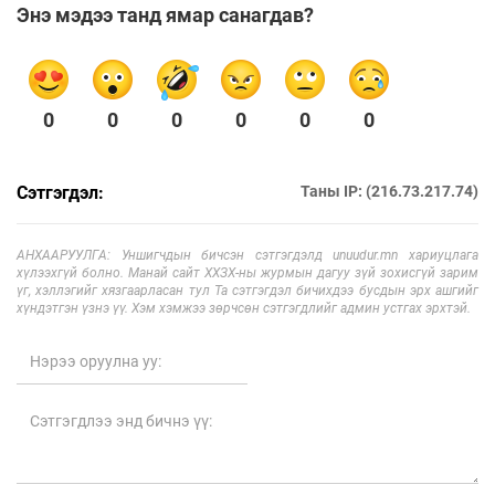
Энэ мэдээ танд ямар санагдав?
0
0
0
0
0
0
Сэтгэгдэл:
Таны IP: (216.73.217.74)
АНХААРУУЛГА: Уншигчдын бичсэн сэтгэгдэлд unuudur.mn хариуцлага
хүлээхгүй болно. Манай сайт ХХЗХ-ны журмын дагуу зүй зохисгүй зарим
үг, хэллэгийг хязгаарласан тул Та сэтгэгдэл бичихдээ бусдын эрх ашгийг
хүндэтгэн үзнэ үү. Хэм хэмжээ зөрчсөн сэтгэгдлийг админ устгах эрхтэй.