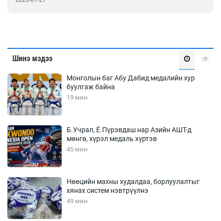
Шинэ мэдээ
Монголын баг Абу Дабид медалийн хур
буулгаж байна
19 мин
Б.Учрал, Ё.Пүрэвдаш нар Азийн АШТ-д
мөнгө, хүрэл медаль хүртэв
45 мин
Нөөцийн махны худалдаа, борлуулалтыг
хянах систем нэвтрүүлнэ
49 мин