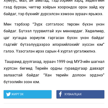
Хүмүүс, мал, ан амьтад, тэдгээрийн харц, хөдөлгөөн
гээд бурхан, чөтгөр хоёрын хоорондох орон зайд юу
байдаг, тэр бүхнийг дүрсэлсэн хэмээн зураач ярьжээ.
Мөн тэрбээр “Зүрх сэтгэлээс төрсөн бүхэн үнэн
байдаг. Бүтээл туурвилтай хүн мөнхөрдөг. Хөдөлмөр,
цаг хугацаа зориулж гаргасан бүхэн үнэн байдаг
гэдгийг бүтээлүүдээрээ илэрхийлэхийг хүссэн юм”
гэлээ. Үзэсгэлэн ирэх сарын 4 хүртэл үргэлжилнэ.
Ташрамд дуулгахад, зураач 1999 онд МУЭ-ийн шагнал
хүртсэн бөгөөд Төрийн ордны гуравдугаар давхарт
залаастай байдаг “Хан төрийн долоон эрдэнэ”
бүтээлийн эзэн юм.
ЖИРГЭХ
ХУВААЛЦАХ