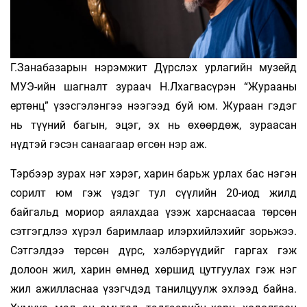
Г.Занабазарын нэрэмжит Дүрслэх урлагийн музейд
МУЭ-ийн шагналт зураач Н.Лхагвасүрэн “Журааны
ертөнц” үзэсгэлэнгээ нээгээд буй юм. Жураан гэдэг
нь түүний багын, эцэг, эх нь өхөөрдөж, зураасан
нүдтэй гэсэн санаагаар өгсөн нэр аж.
Тэрбээр зурах нэг хэрэг, харин барьж урлах бас нэгэн
сорилт юм гэж үздэг тул сүүлийн 20-иод жилд
байгальд мориор аялахдаа үзэж харснаасаа төрсөн
сэтгэгдлээ хүрэл баримлаар илэрхийлэхийг зорьжээ.
Сэтгэлдээ төрсөн дүрс, хэлбэрүүдийг гаргах гэж
долоон жил, харин өмнөд хөршид цутгуулах гэж нэг
жил ажилласнаа үзэгчдэд танилцуулж эхлээд байна.