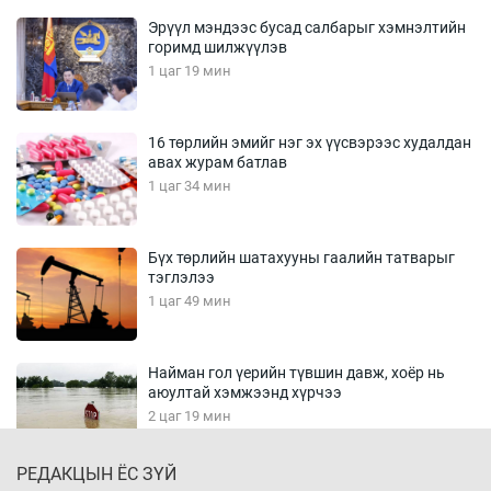
Эрүүл мэндээс бусад салбарыг хэмнэлтийн
горимд шилжүүлэв
1 цаг 19 мин
16 төрлийн эмийг нэг эх үүсвэрээс худалдан
авах журам батлав
1 цаг 34 мин
Бүх төрлийн шатахууны гаалийн татварыг
тэглэлээ
1 цаг 49 мин
Найман гол үерийн түвшин давж, хоёр нь
аюултай хэмжээнд хүрчээ
2 цаг 19 мин
РЕДАКЦЫН ЁС ЗҮЙ
Монгол Улс дундаас дээш орлоготой