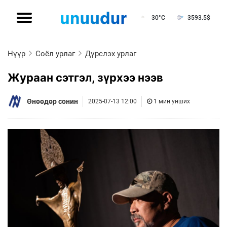
30°C
3593.5
$
Нүүр
Соёл урлаг
Дүрслэх урлаг
Жураан сэтгэл, зүрхээ нээв
Өнөөдөр сонин
2025-07-13 12:00
1 мин унших