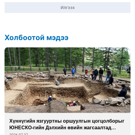
Илгээх
Холбоотой мэдээ
Хүннүгийн язгууртны оршуулгын цогцолборыг
ЮНЕСКО-гийн Дэлхийн өвийн жагсаалтад
бүртгэлээ
2026-07-27