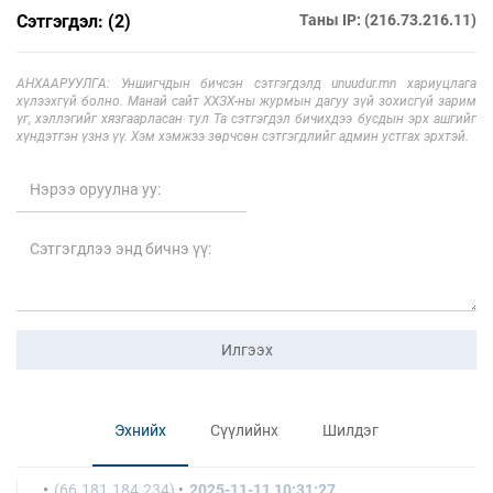
Сэтгэгдэл: (2)
Таны IP: (216.73.216.11)
АНХААРУУЛГА: Уншигчдын бичсэн сэтгэгдэлд unuudur.mn хариуцлага
хүлээхгүй болно. Манай сайт ХХЗХ-ны журмын дагуу зүй зохисгүй зарим
үг, хэллэгийг хязгаарласан тул Та сэтгэгдэл бичихдээ бусдын эрх ашгийг
хүндэтгэн үзнэ үү. Хэм хэмжээ зөрчсөн сэтгэгдлийг админ устгах эрхтэй.
Илгээх
Эхнийх
Сүүлийнх
Шилдэг
(66.181.184.234)
2025-11-11 10:31:27