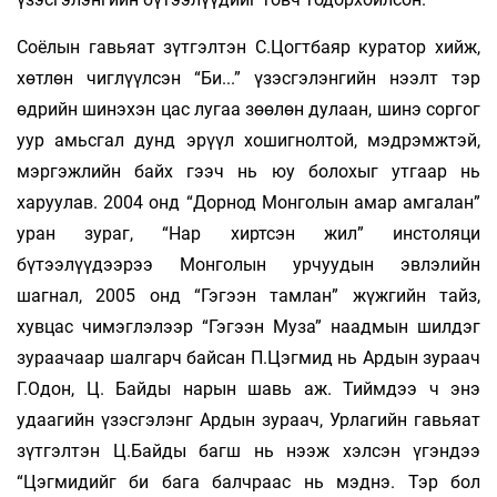
Соёлын гавьяат зүтгэлтэн С.Цогтбаяр куратор хийж,
хөтлөн чиглүүлсэн “Би...” үзэсгэлэнгийн нээлт тэр
өдрийн шинэхэн цас лугаа зөөлөн дулаан, шинэ соргог
уур амьсгал дунд эрүүл хошигнолтой, мэдрэмжтэй,
мэргэжлийн байх гээч нь юу болохыг утгаар нь
харуулав. 2004 онд “Дорнод Монголын амар амгалан”
уран зураг, “Нар хиртсэн жил” инстоляци
бүтээлүүдээрээ Монголын урчуудын эвлэлийн
шагнал, 2005 онд “Гэгээн тамлан” жүжгийн тайз,
хувцас чимэглэлээр “Гэгээн Муза” наадмын шилдэг
зураачаар шалгарч байсан П.Цэгмид нь Ардын зураач
Г.Одон, Ц. Байды нарын шавь аж. Тиймдээ ч энэ
удаагийн үзэсгэлэнг Ардын зураач, Урлагийн гавьяат
зүтгэлтэн Ц.Байды багш нь нээж хэлсэн үгэндээ
“Цэгмидийг би бага балчраас нь мэднэ. Тэр бол