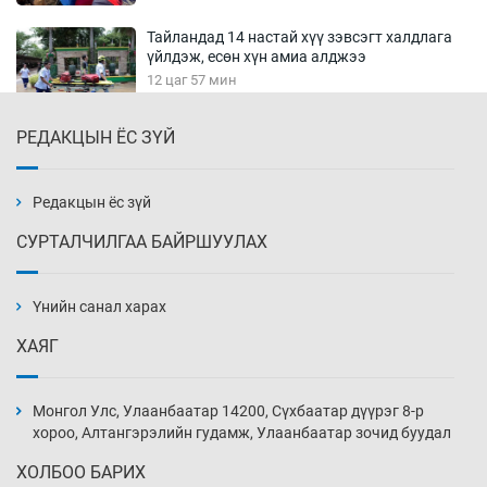
Тайландад 14 настай хүү зэвсэгт халдлага
үйлдэж, есөн хүн амиа алджээ
12 цаг 57 мин
РЕДАКЦЫН ЁС ЗҮЙ
Хүннү рок буюу монгол онгод
13 цаг 27 мин
Редакцын ёс зүй
СУРТАЛЧИЛГАА БАЙРШУУЛАХ
Сарьсан багваахайнууд голын эрэг дагуух
барилга, байгууламжийн дээвэрт үүрлэжээ
Үнийн санал харах
13 цаг 57 мин
ХАЯГ
Цагдаагийн алба хаагчийг мөргөж зугтсан
этгээдийг илрүүлэв
Монгол Улс, Улаанбаатар 14200, Сүхбаатар дүүрэг 8-р
14 цаг 27 мин
хороо, Алтангэрэлийн гудамж, Улаанбаатар зочид буудал
ХОЛБОО БАРИХ