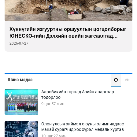
Хүннүгийн язгууртны оршуулгын цогцолборыг
ЮНЕСКО-гийн Дэлхийн өвийн жагсаалтад
бүртгэлээ
2026-07-27
Шинэ мэдээ
Аэробикийн төрөлд Азийн аваргаар
тодорлоо
9 цаг 57 мин
Олон улсын хиймэл оюуны олимпиадаас
манай сурагчид хос хүрэл медаль хүртэв
10 цаг 27 мин