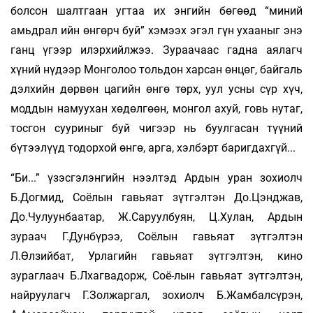
болсон шалтгаан угтаа их энгийн бөгөөд “миний
амьдрал ийн өнгөрч буй” хэмээх эгэл гүн ухааныг энэ
ганц үгээр илэрхийлжээ. Зураачаас гадна аялагч
хүний нүдээр Монголоо тольдон харсан өнцөг, байгаль
дэлхийн дөрвөн цагийн өнгө төрх, уул усны сүр хүч,
моддын намуухан хөдөлгөөн, монгол ахуй, говь нутаг,
тосгон сууриныг буй чигээр нь буулгасан түүний
бүтээлүүд тодорхой өнгө, арга, хэлбэрт баригдахгүй...
“Би...” үзэсгэлэнгийн нээлтэд Ардын уран зохиолч
Б.Догмид, Соёлын гавьяат зүтгэлтэн До.Цэнджав,
До.Чулуунбаатар, Ж.Саруулбуян, Ц.Хулан, Ардын
зураач Г.Дунбүрээ, Соёлын гавьяат зүтгэлтэн
Л.Өлзийбат, Урлагийн гавьяат зүтгэлтэн, кино
зураглаач Б.Лхагвадорж, Соё-лын гавьяат зүтгэлтэн,
найруулагч Г.Золжаргал, зохиолч Б.Жамбалсүрэн,