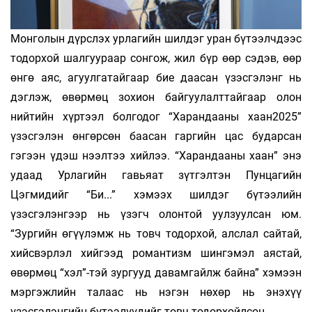
Монголын дүрслэх урлагийн шилдэг уран бүтээлчдээс
тодорхой шалгуураар сонгож, жил бүр өөр сэдэв, өөр
өнгө аяс, агуулгатайгаар бие даасан үзэсгэлэнг нь
дэглэж, өвөрмөц зохион байгуулалттайгаар олон
нийтийн хүртээл болгодог “Харандааны хаан2025”
үзэсгэлэн өнгөрсөн баасан гаргийн цас бударсан
гэгээн үдэш нээлтээ хийлээ. “Харандааны хаан” энэ
удаад Урлагийн гавьяат зүтгэлтэн Пунцагийн
Цэгмидийг “Би...” хэмээх шилдэг бүтээлийн
үзэсгэлэнгээр нь үзэгч олонтой уулзуулсан юм.
“Зургийн өгүүлэмж нь товч тодорхой, алслал сайтай,
хийсвэрлэл хийгээд романтизм шингэмэл аястай,
өвөрмөц “хэл”-тэй зургууд давамгайлж байна” хэмээн
мэргэжлийн талаас нь нэгэн нөхөр нь энэхүү
үзэсгэлэнгийн бүтээлүүдийг товч тодорхойлсон.