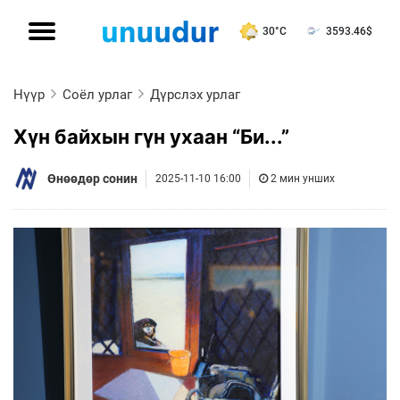
30°C
3593.46
$
Нүүр
Соёл урлаг
Дүрслэх урлаг
Хүн байхын гүн ухаан “Би...”
Өнөөдөр сонин
2025-11-10 16:00
2 мин унших