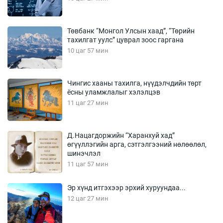
Төвбанк “Монгол Улсын хаад”, “Төрийн
тахилгат уулс” цуврал зоос гаргана
10 цаг 57 мин
Чингис хааны тахилга, нүүдэлчдийн төрт
ёсны уламжлалыг хэлэлцэв
11 цаг 27 мин
Д.Нацагдоржийн “Харанхуй хад”
өгүүллэгийн арга, сэтгэлгээний нөлөөлөл,
шинэчлэл
11 цаг 57 мин
Эр хүнд итгэхээр эрхий хуруундаа...
12 цаг 27 мин