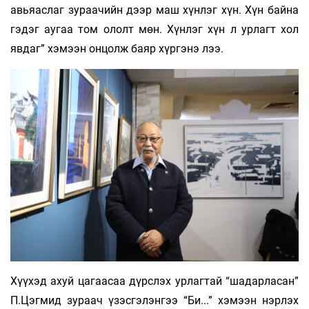
авьяаслаг зураачийн дээр маш хүнлэг хүн. Хүн байна
гэдэг аугаа том ололт мөн. Хүнлэг хүн л урлагт хол
явдаг” хэмээн онцолж баяр хүргэнэ лээ.
Хүүхэд ахуй цагаасаа дүрслэх урлагтай “шадарласан”
П.Цэгмид зураач үзэсгэлэнгээ “Би...” хэмээн нэрлэх