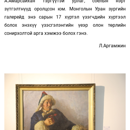
А.Амарсайхан тэргүүтэй урлаг, соёлын нэрт
зүтгэлтнүүд оролцсон юм. Монголын Уран зургийн
галерейд энэ сарын 17 хүртэл үзэгчдийн хүртээл
болох энэхүү үзэсгэлэнгийн үеэр олон төрлийн
сонирхолтой арга хэмжээ болох гэнэ.
Л.Аргамжин