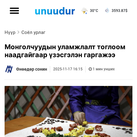
30°C
3593.87
$
Нүүр
Соёл урлаг
Монголчуудын уламжлалт тоглоом
наадгайгаар үзэсгэлэн гаргажээ
Өнөөдөр сонин
2025-11-17 16:15
1 мин унших