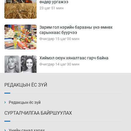
өндөр ургажээ
23 цаг 51 мин
Зарим гол нэрийн барааны үнэ өмнөх
сарынхаас буурчээ
Өчигдөр 15 цаг 00 мин
Хиймэл оюун хяналтаас гарч байна
Өчигдөр 14 цаг 30 мин
РЕДАКЦЫН ЁС ЗҮЙ
Эмэгтэйчүүд Бээжин, эрэгтэйчүүд Японд
бэлтгэл базаахаар хилийн дээс алхлаа
Өчигдөр 14 цаг 00 мин
Редакцын ёс зүй
СУРТАЛЧИЛГАА БАЙРШУУЛАХ
АНУ-ын Цэргийн кибер командлалаын
ажилтнууд амиа хорлох явдал эрс
нэмэгджээ
Үнийн санал харах