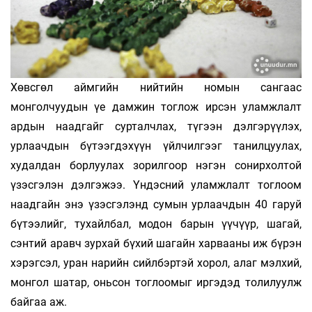
Хөвсгөл аймгийн нийтийн номын сангаас
монголчуудын үе дамжин тоглож ирсэн уламжлалт
ардын наадгайг сурталчлах, түгээн дэлгэрүүлэх,
урлаачдын бүтээгдэхүүн үйлчилгээг танилцуулах,
худалдан борлуулах зорилгоор нэгэн сонирхолтой
үзэсгэлэн дэлгэжээ. Үндэсний уламжлалт тоглоом
наадгайн энэ үзэсгэлэнд сумын урлаачдын 40 гаруй
бүтээлийг, тухайлбал, модон барын үүчүүр, шагай,
сэнтий аравч зурхай бүхий шагайн харвааны иж бүрэн
хэрэгсэл, уран нарийн сийлбэртэй хорол, алаг мэлхий,
монгол шатар, оньсон тоглоомыг иргэдэд толилуулж
байгаа аж.