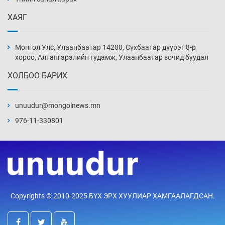
Өчигдөр 13 цаг 52 мин
ХАЯГ
Монголын шигшээ Хонконгийн багийг ялж,
эхний хожлоо авлаа
Монгол Улс, Улаанбаатар 14200, Сүхбаатар дүүрэг 8-р
Өчигдөр 13 цаг 30 мин
хороо, Алтангэрэлийн гудамж, Улаанбаатар зочид буудал
ХОЛБОО БАРИХ
Техникийн өндөр үзүүлэлттэй агаарын хөлөг
худалдан авах хүсэлтээ уламжлав
unuudur@mongolnews.mn
Өчигдөр 13 цаг 00 мин
976-11-330801
“Шатахууны бус, бодлогын хомсдол
нүүрлээд байна”
Өчигдөр 12 цаг 30 мин
Дөрвөн чиглэлд шөнийн автобус иргэдэд
Copyrights © 2010-2025 БҮХ ЭРХ ХУУЛИАР ХАМГААЛАГДСАН.
үйлчилж буй гэв
Өчигдөр 12 цаг 00 мин