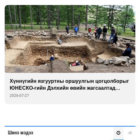
Хүннүгийн язгууртны оршуулгын цогцолборыг
ЮНЕСКО-гийн Дэлхийн өвийн жагсаалтад
бүртгэлээ
2026-07-27
Шинэ мэдээ