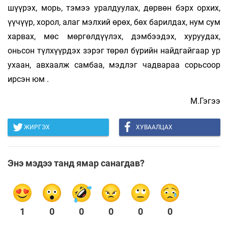
шүүрэх, морь, тэмээ уралдуулах, дөрвөн бэрх орхих,
үүчүүр, хорол, алаг мэлхий өрөх, бөх барилдах, нум сум
харвах, мөс мөргөлдүүлэх, дэмбээдэх, хуруудах,
оньсон түлхүүрдэх зэрэг төрөл бүрийн найдгайгаар ур
ухаан, авхаалж самбаа, мэдлэг чадвараа сорьсоор
ирсэн юм .
М.Гэгээ
ЖИРГЭХ
ХУВААЛЦАХ
Энэ мэдээ танд ямар санагдав?
1
0
0
0
0
0