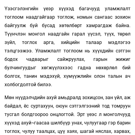
Үзэсгэлэнгийн үеэр хүүхэд багачууд уламжлалт
тоглоом наадгайгаар тоглож, номын сангаас зохион
байгуулж буй бусад хөтөлбөрт хамрагдаж байна.
Түүнчлэн монгол наадгайн гарал үүсэл, түүх, төрөл
зүйл, тоглох арга, хийцийн талаар мэдлэгээ
тэлцгээжээ. Уламжлалт тоглоом нь хүүхдийн сэтгэн
бодох чадварыг сайжруулах, гарын жижиг
булчингуудыг хөгжүүлэхээс гадна нөхөрлөл бий
болгох, танин мэдэхүй, хүмүүжлийн олон талын ач
холбогдолтой билээ.
Мөн нүүдэлчдийн ахуй амьдралд зохицсон, зан үйл, аж
байдал, ёс суртахуун, оюун сэтгэлгээний тод томруун
тусгал болдгоороо онцлогтой. Эрт үеэс л монголчууд
хүүхэд ахуй¬гаасаа шилбүүр унах, чулуугаар гэр барин
тоглох, чулуу таалцах, цүү хаях, шагай няслах, харвах,