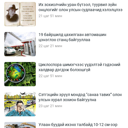
Их зохиолчийн уран бүтээл, туурвил зүйн
онцлогийг олон улсын судлаачид хэлэлцлээ
21 цаг 51 мин
19 байршилд цахилгаан автомашин
цэнэглэх станц байгууллаа
22 цаг 21 мин
Циклоспора шимэгчээс үүдэлтэй гэдэсний
халдвар дэгдэж болзошгүй
22 цаг 51 мин
Сэтгэцийн эрүүл мэндэд “санаа тавих” олон
улсын хурал зохион байгуулна
23 цаг 21 мин
Улаан буудай ихэнх талбайд 10-12 см-ээр