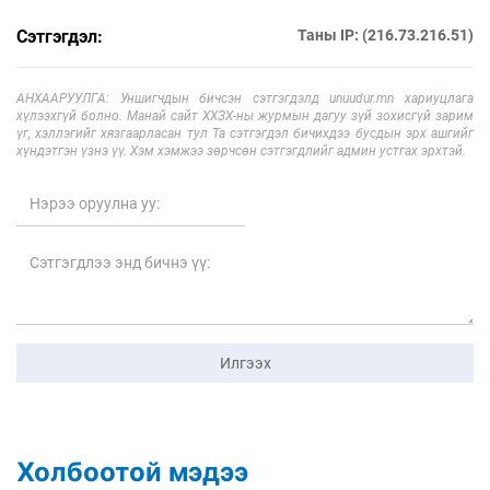
Сэтгэгдэл:
Таны IP: (216.73.216.51)
АНХААРУУЛГА: Уншигчдын бичсэн сэтгэгдэлд unuudur.mn хариуцлага
хүлээхгүй болно. Манай сайт ХХЗХ-ны журмын дагуу зүй зохисгүй зарим
үг, хэллэгийг хязгаарласан тул Та сэтгэгдэл бичихдээ бусдын эрх ашгийг
хүндэтгэн үзнэ үү. Хэм хэмжээ зөрчсөн сэтгэгдлийг админ устгах эрхтэй.
Илгээх
Холбоотой мэдээ