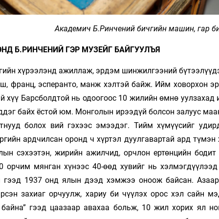
Академич Б.Ринчений бичгийн машин, гар б
ЭНД Б.РИНЧЕНИЙ ГЭР МУЗЕЙГ БАЙГУУЛЪЯ
чгийн хүрээлэнд ажиллаж, эрдэм шинжилгээний бүтээлүүд
льш, франц, эсперанто, манж хэлтэй байж. Ийм ховорхон 
й хүү Барсболдтой нь одоогоос 10 жилийн өмнө уулзахад 
эддэг байх ёстой юм. Монголын ирээдүй болсон залуус ма
тнууд болох вий гэхээс эмээдэг. Тийм хүмүүсийг удир
эргийн ардчилсан оронд ч хүртэл дуулгавартай ард түмэн
лын сэхээтэн, жирийн ажилчид, орчлон ертөнцийн бодит
00 орчим мянган хүнээс 40-өөд хувийг нь хэлмэгдүүлээд
л гээд 1937 онд ялын дээд хэмжээ оноож байсан. Азаар
сэн захиаг орчуулж, хариу би­ чүүлэх орос хэл сайн мэ
 байна” гээд цаазаар авахаа больж, 10 жил хорих ял но