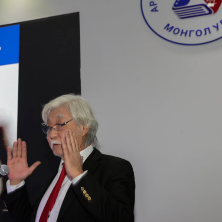
Ханш
Хэрэг з
Эрэлттэй мэдээ
Эрүүл м
Хууль ёс
Хүмүүс
Албаны 
Бусад
Life style
Ярилцл
Зөвлөгөө
Хоймор
Өнөөдрийн тухай
Уншигч-
өл