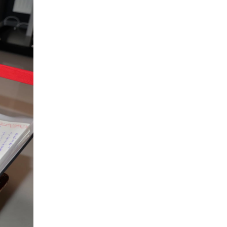
Сошиал хийрхэлд
“барьцаалагдсан” сайд,
дарга нарын туйлшрал
12 цаг 42 мин
Боловсролын чанар
уруудах бүрд босгоо
намсгасаар л байх уу
13 цаг 12 мин
Монгол Улсын эмэгтэй
шигшээ баг өмсгөлөө
гардан авлаа
Өчигдөр 18 цаг 31 мин
К.Роналдугийн хуримд
хэн уригдав
Өчигдөр 17 цаг 00 мин
“Халзан бүрэгтэй”