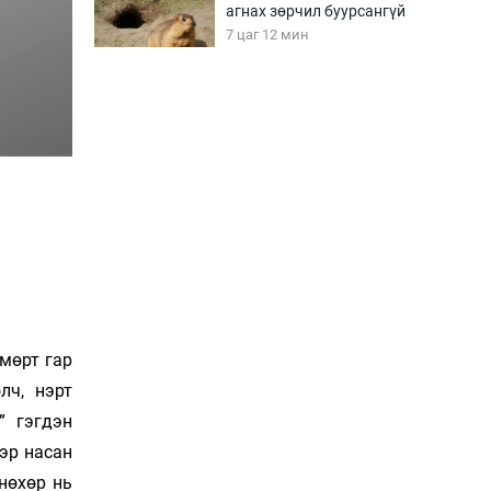
агнах зөрчил буурсангүй
7 цаг 12 мин
Х.Улам-Өрнөх байр
урагшилж, долоод
жагсжээ
7 цаг 42 мин
Ж.Лхагвабат өсвөр
үеийнхний ДАШТ-ийг
дэнсэлнэ
8 цаг 12 мин
Иран тэсэж үлдсэн ч
удаан хугацаанд хүнд
мөрт гар
үеийг туулна
лч, нэрт
8 цаг 42 мин
” гэгдэн
эр насан
Боловсролын зээлийн
сангаар гадаадад
 нөхөр нь