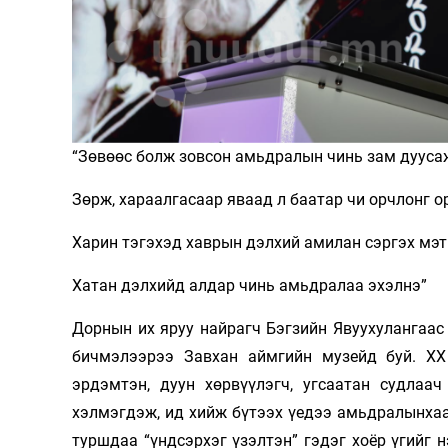
Олимп 2024
“Зөвөөс болж зовсон амьдралын чинь зам дууса
Зөрж, хараалгасаар яваад л баатар чи орчлонг о
Харин тэгэхэд хаврын дэлхий амилан сэргэх мэт
Хатан дэлхийд алдар чинь амьдралаа эхэлнэ”
Дорнын их яруу найрагч Бэгзийн Явуухулангаас
бичмэлээрээ Завхан аймгийн музейд буй. ХХ 
эрдэмтэн, дуун хөрвүүлэгч, угсаатан судлаач
хэлмэгдэж, ид хийж бүтээх үедээ амьдралынхаа
туршдаа “үндсэрхэг үзэлтэн” гэдэг хоёр үгийг 