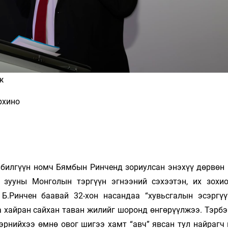
ж
рхино
 билгүүн номч Бямбын Ринченд зориулсан энэхүү дөрвөн 
зууны Монголын тэргүүн эгнээний сэхээтэн, их зохио
 Б.Ринчен баавай 32-хон насандаа “хувьсгалын эсэргүү
 хайран сайхан таван жилийг шоронд өнгөрүүлжээ. Тэрбэ
нэрнийхээ өмнө овог шигээ хамт “авч” явсан тул найрагч