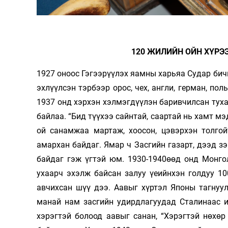
120 ЖИЛИЙН ОЙН ХҮРЭ
1927 оноос Гэгээрүүлэх яамны харьяа Судар би
эхлүүлсэн тэрбээр орос, чех, англи, герман, по
1937 онд хэрхэн хэлмэгдүүлэн баривчилсан туха
байлаа. “Бид түүхээ сайнтай, саартай нь хамт м
ой санамжаа мартаж, хоосон, цэвэрхэн толгой
амархан байдаг. Ямар ч Засгийн газарт, дээд з
байдаг гэж үгтэй юм. 1930-1940өөд онд Монго
ухаарч эхэлж байсан залуу үеийнхэн голдуу 1
авчихсан шүү дээ. Аавыг хүртэл Японы тагнуу
манай нам засгийн удирдлагуудад Сталинаас ир
хэрэгтэй болоод аавыг санан, “Хэрэгтэй нөхөр