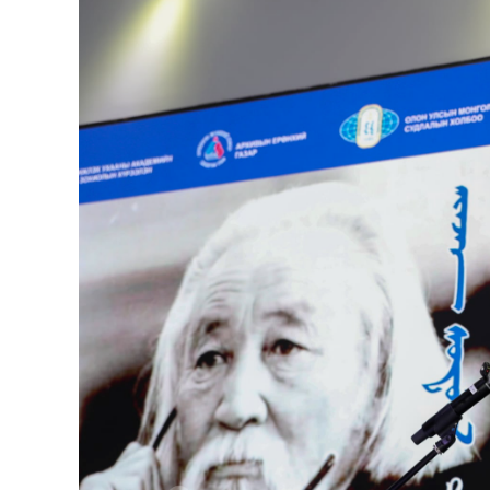
126-гийн НЭГ
Ертөнц
Спорт
Нийгэм
Бөх
Техник технологи
Сагсан бөмбөг
Шинжлэх ухаан
Хөлбөмбөг
Сонин хачин
Олимпын төрөл
Дэлхийн монгол
Тулааны спорт
Олимпын бус төр