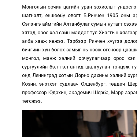
Монголын орчин цагийн уран зохиолыг үндэслэ
шагналт, еншөөбү овогт Б.Ринчен 1905 оны а
Сэлэнгэ аймгийн Алтанбулаг сумын нутагт сэхээ
хятад, орос хэл сайн мэддэг тул Хиагтын хязгаа
алба хааж явжээ. Тэрбээр Ринчен хүүгээ доло
бичгийн хүн болох замыг нь нээж өгснөөр цаа
монгол, манж хэлний орчуулагчаар орос хэ
сургуулийн бэлтгэл ангид шалгуулан тэнцэж, г
онд Ленинград хотын Дорно дахины хэлний хүр
Козин, энэтхэг судлаач Олденбург, төвдөч Ше
профессор Юдахин, академич Шерба, Марр зэрэг 
төгсжээ.