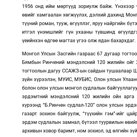
1956 онд ийм мөртүүд зориулж байж. Үнэхээр ч
өвийг хамгаалан хөгжүүлэх, дэлхий дахинд Монг
түүний роман, тууж, өгүүллэг, яруу найргийн бүт
итгэл үнэмшлийг гүн ухааны түвшинд өгүүлдгэ
үеийнхэн өдгөө магтах үгээ олж ядан бахархдаг.
Монгол Улсын Засгийн газраас 67 дугаар тогтоол
Бямбын Ринчений мэндэлсний 120 жилийн ойг 
тогтоолын дагуу ССАЖЗ-ын сайдын тушаалаар ШУА
зүйн хүрээлэн, МУИС, МУБИС, Олон улсын Улаа
болон олон улсын монгол судлалын байгууллагуу
эрдэмтний мэндэлсний 120 жилийн ойн арга 
хүрээнд “Б.Ринчен судлал-120” олон улсын эрд
газарт зохион байгуулж, “түүхийн гэм”-ийг ца
эрдэм судлалын замнал, бүтээл туурвилын өвий
архивын ховор баримт, ном зохиол, эд өлгийн зү