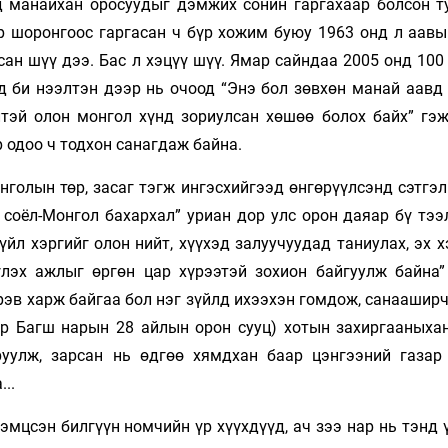
 манайхан оросуудыг дэмжих сонин гаргахаар болсон т
р шоронгоос гаргасан ч бүр хожим буюу 1963 онд л аавы
асан шүү дээ. Бас л хэцүү шүү. Ямар сайндаа 2005 онд 10
д би нээлтэн дээр нь очоод “Энэ бол зөвхөн манай аавд 
лтэй олон монгол хүнд зориулсан хөшөө болох байх” гэж
 одоо ч тодхон санагдаж байна.
голын төр, засаг тэгж ингэсхийгээд өнгөрүүлсэнд сэтгэл
 соёл-Монгол бахархал” уриан дор улс орон даяар бү­ тэ
йл хэргийг олон нийт, хүүхэд залуучуудад таниулах, эх х
лэх ажлыг өргөн цар хүрээтэй зохион байгуулж байна”
рэв харж байгаа бол нэг зүйлд ихээхэн гомдож, санааширч
р Багш нарын 28 айлын орон сууц) хотын захиргааныха
руулж, зарсан нь өдгөө хямдхан баар цэнгээний газар
..
эмцсэн билгүүн номчийн үр хүүхдүүд, ач зээ нар нь тэнд