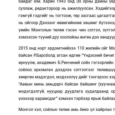
байдаг юм. Харин 1943 онд Эх орны дайны үед
суллаж, редактороор нь ажиллуулсан. Хэдийгээ
гэмгүй гэдгийг нь тогтоож, төр засгаас цагаатг
нь ойгоор Дэнзэнг өвөөгийнхөө хөшөөг бүтээхэ
үеийн Монголын төлөө гэсэн чин сэтгэл, зүтгэ
хэмээсэн түүний дуу хоолойны өнгөн дэх хөндүүр
2015 онд нэрт эрдэмтнийхээ 110 жилийн ойг Мон
байсан Р.Барсболд агсан өдгөө “Үндэсний бичиг
өрнүүлж, академич Б.Ринчений соён гэгээрлийн ү
соёлоо эрхэмлэн дээдлэх сэтгэлгээг төлөвшүү
хөөргөн мэдэгдэл, мэдээллүү­ дийг тэнгэрээс хэ
“Аавын минь амьдарч байсан байшинг (хуучнаа
мэдэгдэлгүй, нууцаар дуудлага худалдаанд о
үнэхээр харамсдаг” хэмээн тэрбээр ярьж байлаа.
Монгол хэл, соёлын төлөө амь биеэ үл хайрлан т