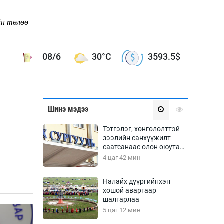
йн төлөө
08/6
30°C
3593.5
$
Соёл урлаг
Шинэ мэдээ
ой хөгжлийн зорилго -
Сонгодог урлаг
Тэтгэлэг, хөнгөлөлттэй
Ардын урлаг
зээлийн санхүүжилт
саатсанаас олон оюутан
Дүрслэх урлаг
төлбөрийн дарамтад
4 цаг 42 мин
Өв соёл
оров
таг
Кино урлаг
Налайх дүүргийнхэн
хошой аваргаар
 орчин
Цирк
шалгарлаа
ол
5 цаг 12 мин
Рок поп, хип хоп
энд