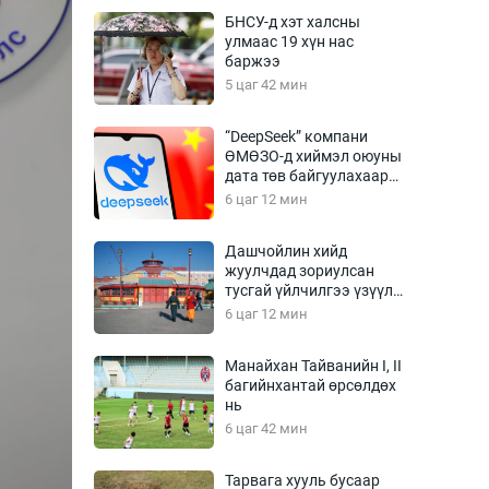
Урлагтай яриа
БНСУ-д хэт халсны
өрчил
улмаас 19 хүн нас
баржээ
энд-Эрхэм баян
5 цаг 42 мин
“DeepSeek” компани
ӨМӨЗО-д хиймэл оюуны
хүний үг
дата төв байгуулахаар
төлөвлөж байна
6 цаг 12 мин
Дашчойлин хийд
жуулчдад зориулсан
ага
Бусад
тусгай үйлчилгээ үзүүлж
эхэлжээ
6 цаг 12 мин
Фото
сурвалжлагч
Видео
Манайхан Тайванийн I, II
Инфографик
багийнхантай өрсөлдөх
нь
Санал асуулга
6 цаг 42 мин
Тарвага хууль бусаар