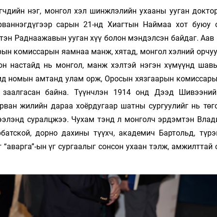
гчдийн нэг, монгол хэл шинжлэлийн ухааны ууган доктор
рваннэгдүгээр сарын 21-нд Хиагтын Наймаа хот буюу 
тэн Раднаажавын ууган хүү болон мэндэлсэн байдаг. Аав 
рын комиссарын яамнаа манж, хятад, монгол хэлний орчуу
он настайд нь монгол, манж хэлтэй нэгэн хүмүүнд шавь
шид номын амтанд улам орж, Оросын хязгаарын комиссар
л заалгасан байна. Түүнчлэн 1914 онд Дээд Шивээни
урван жилийн дараа хоёрдугаар шатны сургуулийг нь төгс
ээлэнд суралцжээ. Чухам тэнд л монголч эрдэмтэн Влад
рбатской, дорно дахины түүхч, академич Бартольд, түрэ
“аварга”-ын үг сургаалыг сонсон ухаан тэлж, амжилттай 