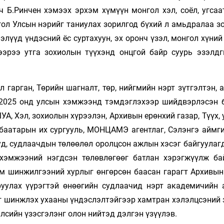
 Б.Ринчен хэмээх эрхэм хүмүүн монгол хэл, соёл, угсаа
ол Улсын нэрийг таниулах зорилгод бүхий л амьдралаа зо
ээлүүд үндэсний ёс суртахуун, эх оронч үзэл, монгол хүний
эрээ утга зохиолын түүхэнд онцгой байр суурь эзэлдг
 гарган, Төрийн шагналт, төр, нийгмийн нэрт зүтгэлтэн,
2025 онд улсын хэмжээнд тэмдэглэхээр шийдвэрлэсэн б
, Хэл, зохиолын хүрээлэн, Архивын ерөнхий газар, Түүх,
нбаатарын их сургууль, МОНЦАМЭ агентлаг, Сэлэнгэ аймг
д, судлаачдын төлөөлөл оролцсон ажлын хэсэг байгуулагд
хэмжээний нэгдсэн төлөвлөгөөг батлан хэрэгжүүлж ба
эм шинжилгээний хурлыг өнгөрсөн баасан гарагт Архивын
йруулах үүрэгтэй өнөөгийн судлаачид нэрт академичийн 
г шинжлэх ухааны үндэслэлтэйгээр хамтран хэлэлцсэний 
йлсийн үзэсгэлэнг олон нийтэд дэлгэн үзүүлэв.