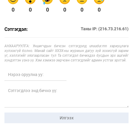
0
0
0
0
0
0
Сэтгэгдэл:
Таны IP: (216.73.216.61)
АНХААРУУЛГА: Уншигчдын бичсэн сэтгэгдэлд unuudur.mn хариуцлага
хүлээхгүй болно. Манай сайт ХХЗХ-ны журмын дагуу зүй зохисгүй зарим
үг, хэллэгийг хязгаарласан тул Та сэтгэгдэл бичихдээ бусдын эрх ашгийг
хүндэтгэн үзнэ үү. Хэм хэмжээ зөрчсөн сэтгэгдлийг админ устгах эрхтэй.
Илгээх