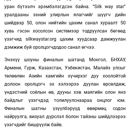
уран бүтээлч эрэмбэлэгдсэн байна. “Silk way star”
уралдааны эхний улирлын ялагчийг шүүгч­ дийн
шийдвэр 50, олон нийтийн цахим санал хураалт 50
хувь гэсэн хосолсон системээр тодруулсан бөгөөд
үзэгчид silkwaystar.org цахим хуудсаар дамжуулан
дэмжиж буй оролцогчдодоо санал өгчээ.
Энэхүү шоуны финалын шатанд Монгол, БНХАУ,
Армени, Гүрж, Казахстан, Узбекистан, Малайз улсыг
төлөөлөн Азийн хамгийн хүчирхэг дуу хоолойтой
долоон оролцогч эх хэлээрээ дуулан өрсөлдөж,
үндэстний соёлын өв, дууны хэв маягийн олон янз
байдлыг үзэгчдэд толилуулснаараа онцлог юм.
Финалын шатны үзүүлбэрүүд өвөрмөц содон
найруулга, визуал дүрслэл болон тайзны шийдлээрээ
үзэгчдийг бишрүүлж байв.