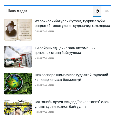
Шинэ мэдээ
Их зохиолчийн уран бүтээл, туурвил зүйн
онцлогийг олон улсын судлаачид хэлэлцлээ
6 цаг 54 мин
19 байршилд цахилгаан автомашин
цэнэглэх станц байгууллаа
7 цаг 24 мин
Циклоспора шимэгчээс үүдэлтэй гэдэсний
халдвар дэгдэж болзошгүй
7 цаг 54 мин
Сэтгэцийн эрүүл мэндэд “санаа тавих” олон
улсын хурал зохион байгуулна
8 цаг 24 мин