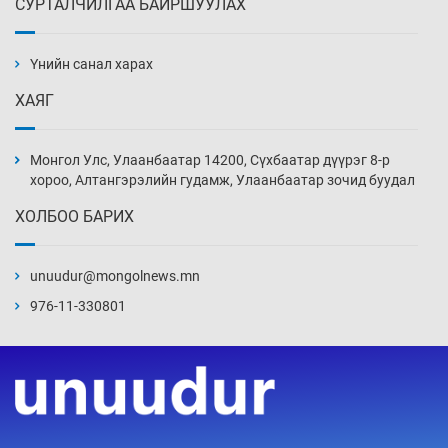
СУРТАЛЧИЛГАА БАЙРШУУЛАХ
АНУ-ын Цэргийн кибер командлалаын
ажилтнууд амиа хорлох явдал эрс
нэмэгджээ
Үнийн санал харах
10 цаг 32 мин
ХАЯГ
Монголын шигшээ Хонконгийн багийг ялж,
эхний хожлоо авлаа
Монгол Улс, Улаанбаатар 14200, Сүхбаатар дүүрэг 8-р
10 цаг 54 мин
хороо, Алтангэрэлийн гудамж, Улаанбаатар зочид буудал
ХОЛБОО БАРИХ
Техникийн өндөр үзүүлэлттэй агаарын хөлөг
худалдан авах хүсэлтээ уламжлав
unuudur@mongolnews.mn
11 цаг 24 мин
976-11-330801
“Шатахууны бус, бодлогын хомсдол
нүүрлээд байна”
11 цаг 54 мин
Дөрвөн чиглэлд шөнийн автобус иргэдэд