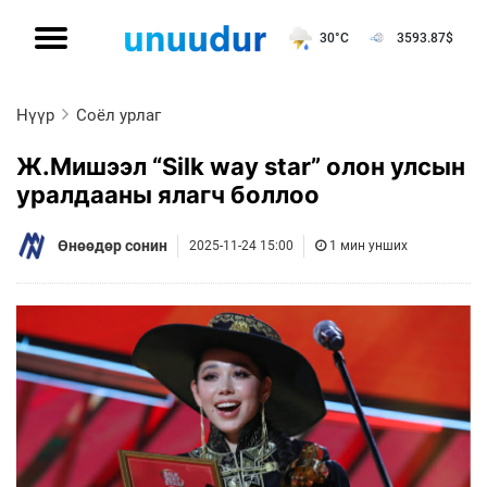
30°C
3593.87
$
Нүүр
Соёл урлаг
Ж.Мишээл “Silk way star” олон улсын
уралдааны ялагч боллоо
Өнөөдөр сонин
2025-11-24 15:00
1 мин унших