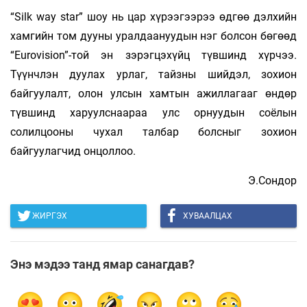
“Silk way star” шоу нь цар хүрээгээрээ өдгөө дэлхийн
хамгийн том дууны уралдаануудын нэг болсон бөгөөд
“Eurovision”-той эн зэрэгцэхүйц түвшинд хүрчээ.
Түүнчлэн дуулах урлаг, тайзны шийдэл, зохион
байгуулалт, олон улсын хамтын ажиллагааг өндөр
түвшинд харуулснаараа улс орнуудын соёлын
солилцооны чухал талбар болсныг зохион
байгуулагчид онцоллоо.
Э.Сондор
ЖИРГЭХ
ХУВААЛЦАХ
Энэ мэдээ танд ямар санагдав?