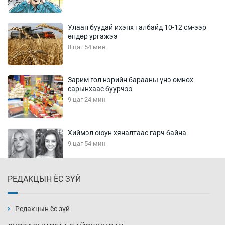
Улаан буудай ихэнх талбайд 10-12 см-ээр
өндөр ургажээ
8 цаг 54 мин
Зарим гол нэрийн барааны үнэ өмнөх
сарынхаас буурчээ
9 цаг 24 мин
Хиймэл оюун хяналтаас гарч байна
9 цаг 54 мин
РЕДАКЦЫН ЁС ЗҮЙ
Эмэгтэйчүүд Бээжин, эрэгтэйчүүд Японд
бэлтгэл базаахаар хилийн дээс алхлаа
10 цаг 24 мин
Редакцын ёс зүй