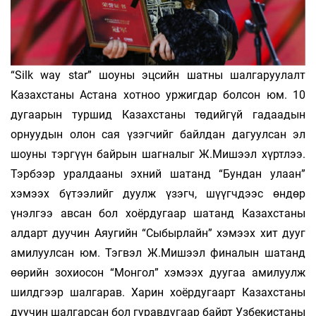
“Silk way star” шоуны эцсийн шатны шалгаруулалт
Казахстаны Астана хотноо уржигдар болсон юм. 10
дугаарын туршид Казахстаны төдийгүй гадаадын
орнуудын олон сая үзэгчийг байлдан дагуулсан эл
шоуны тэргүүн байрын шагналыг Ж.Мишээл хүртлээ.
Тэрбээр уралдааны эхний шатанд “Бундан улаан”
хэмээх бүтээлийг дуулж үзэгч, шүүгчдээс өндөр
үнэлгээ авсан бол хоёрдугаар шатанд Казахстаны
алдарт дуучин Аяугийн “Сыбырлайн” хэмээх хит дууг
амилуулсан юм. Тэгвэл Ж.Мишээл финалын шатанд
өөрийн зохиосон “Монгол” хэмээх дуугаа амилуулж
шилдгээр шалгарав. Харин хоёрдугаарт Казахстаны
дуучин шалгарсан бол гуравдугаар байрт Узбекистаны