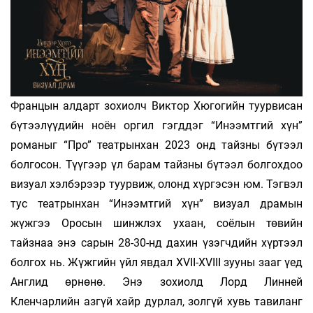
Францын алдарт зохиолч Виктор Хюгогийн туурвисан
бүтээлүүдийн ноён оргил гэгддэг “Инээмтгий хүн”
романыг “Про” театрынхан 2023 онд тайзны бүтээл
болгосон. Түүгээр үл барам тайзны бүтээл болгохдоо
визуал хэлбэрээр туурвиж, олонд хүргэсэн юм. Тэгвэл
тус театрынхан “Инээмтгий хүн” визуал драмын
жүжгээ Оросын шинжлэх ухаан, соёлын төвийн
тайзнаа энэ сарын 28-30-нд дахин үзэгчдийн хүртээл
болгох нь. Жүжгийн үйл явдал XVII-XVIII зууны зааг үед
Англид өрнөнө. Энэ зохиолд Лорд Линней
Кленчарлийн азгүй хайр дурлал, золгүй хувь тавиланг