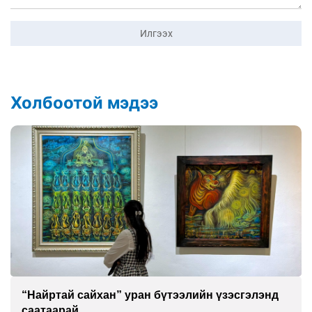
Илгээх
Холбоотой мэдээ
“Найртай сайхан” уран бүтээлийн үзэсгэлэнд
саатаарай