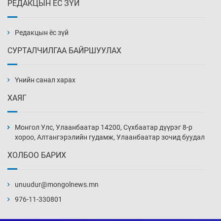
РЕДАКЦЫН ЁС ЗҮЙ
Эмэгтэйчүүд Бээжин, эрэгтэйчүүд Японд
бэлтгэл базаахаар хилийн дээс алхлаа
Өчигдөр 14 цаг 00 мин
Редакцын ёс зүй
СУРТАЛЧИЛГАА БАЙРШУУЛАХ
АНУ-ын Цэргийн кибер командлалаын
ажилтнууд амиа хорлох явдал эрс
нэмэгджээ
Үнийн санал харах
Өчигдөр 13 цаг 52 мин
ХАЯГ
Монголын шигшээ Хонконгийн багийг ялж,
эхний хожлоо авлаа
Монгол Улс, Улаанбаатар 14200, Сүхбаатар дүүрэг 8-р
Өчигдөр 13 цаг 30 мин
хороо, Алтангэрэлийн гудамж, Улаанбаатар зочид буудал
ХОЛБОО БАРИХ
Техникийн өндөр үзүүлэлттэй агаарын хөлөг
худалдан авах хүсэлтээ уламжлав
unuudur@mongolnews.mn
Өчигдөр 13 цаг 00 мин
976-11-330801
“Шатахууны бус, бодлогын хомсдол