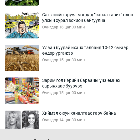
Сэтгэцийн эрүүл мэндэд “санаа тавих” олон
улсын хурал зохион байгуулна
Өчигдөр 16 цаг 00 мин
Улаан буудай ихэнх талбайд 10-12 см-ээр
өндөр ургажээ
Өчигдөр 15 цаг 30 мин
Зарим гол нэрийн барааны үнэ өмнөх
сарынхаас буурчээ
Өчигдөр 15 цаг 00 мин
Хиймэл оюун хяналтаас гарч байна
Өчигдөр 14 цаг 30 мин