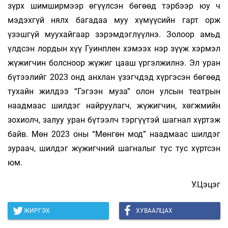
зүрх шимширмээр өгүүлсэн бөгөөд тэрбээр юу ч
мэдэхгүй нялх багадаа муу хүмүүсийн гарт орж
үзэшгүй муухайгаар зэрэмдэглүүлнэ. Золоор амьд
үлдсэн лордын хүү Гуинплен хэмээх нэр зүүж хэрмэл
жүжигчин болсноор жүжиг цааш үргэлжилнэ. Эл уран
бүтээлийг 2023 онд анхлан үзэгчдэд хүргэсэн бөгөөд
тухайн жилдээ “Гэгээн муза” олон улсын театрын
наадмаас шилдэг найруулагч, жүжигчин, хөгжмийн
зохиолч, залуу уран бүтээлч тэргүүтэй шагнал хүртэж
байв. Мөн 2023 оны “Мөнгөн мод” наадмаас шилдэг
зураач, шилдэг жүжигчний шагналыг тус тус хүртсэн
юм.
У.Цэцэг
ЖИРГЭХ
ХУВААЛЦАХ