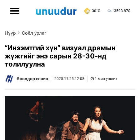
30°C
3593.87
$
Нүүр
Соёл урлаг
“Инээмтгий хүн” визуал драмын
жүжгийг энэ сарын 28-30-нд
толилуулна
Өнөөдөр сонин
2025-11-25 12:08
1 мин унших