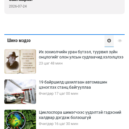
2026-07-24
Шинэ мэдээ
Их зохиолчийн уран бүтээл, туурвил зүйн
онцлогийг олон улсын судлаачид хэлэлцлээ
23 цаг 48 мин
19 байршилд цахилгаан автомашин
цэнэглэх станц байгууллаа
Өчигдөр 17 цаг 00 мин
Циклоспора шимэгчээс үүдэлтэй гэдэсний
халдвар дэгдэж болзошгүй
Өчигдөр 16 цаг 30 мин