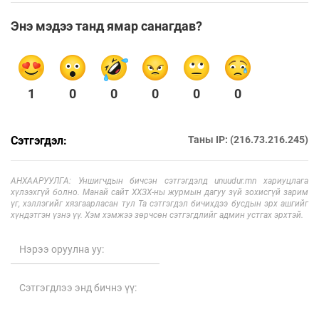
Энэ мэдээ танд ямар санагдав?
1
0
0
0
0
0
Сэтгэгдэл:
Таны IP: (216.73.216.245)
АНХААРУУЛГА: Уншигчдын бичсэн сэтгэгдэлд unuudur.mn хариуцлага
хүлээхгүй болно. Манай сайт ХХЗХ-ны журмын дагуу зүй зохисгүй зарим
үг, хэллэгийг хязгаарласан тул Та сэтгэгдэл бичихдээ бусдын эрх ашгийг
хүндэтгэн үзнэ үү. Хэм хэмжээ зөрчсөн сэтгэгдлийг админ устгах эрхтэй.