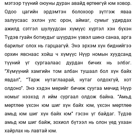
мэтээр түүний оюуны дуран авайд өртөөгүй юм ховор.
Одоо цагийн эрдэмтэн болохоор зүтгэж яваа
залуусаас эхлэн улс орон, аймаг, сумыг удирдах
ажилд сэтгэл шулуудсан хүмүүс хүртэл хэн бүхэн
Түдэв гуайн ботиудыг шүүрдэн үзвэл шинэ санаа, арга
барилыг олох нь гарцаагүй. Энэ эрхэм хүн биднийгээ
орхин явснаас хойш ч хүмүүс Нүүр номын хуудсанд
түүний үг сургаалаас дурдан бичих нь элбэг.
“Хүмүүний хамгийн том албан тушаал бол хүн байх
явдал”, “Тарж нутаглаарай, нутаг олдохгүй, хот
олдоно”. Энэ хэдэн мөрийг бичиж суугаа мөчид Нүүр
номыг нээхэд л ийм сургаал олдож байна. “Амьд
мөртлөө үхсэн юм шиг хүн байх юм, үхсэн мөртлөө
амьд юм шиг хүн байх юм” гэсэн үг байдаг. Түдэв
амьд юм шиг байж, зохиол бүтээл нь олон үед ухаан
хайрлах нь лавтай юм.