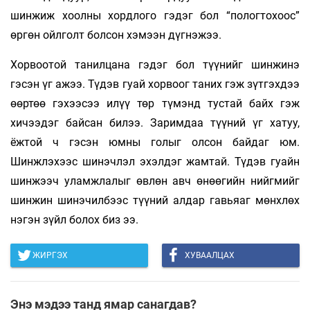
шинжиж хоолны хордлого гэдэг бол “пологтохоос”
өргөн ойлголт болсон хэмээн дүгнэжээ.
Хорвоотой танилцана гэдэг бол түүнийг шинжинэ
гэсэн үг ажээ. Түдэв гуай хорвоог таних гэж зүтгэхдээ
өөртөө гэхээсээ илүү төр түмэнд тустай байх гэж
хичээдэг байсан билээ. Заримдаа түүний үг хатуу,
ёжтой ч гэсэн юмны голыг олсон байдаг юм.
Шинжлэхээс шинэчлэл эхэлдэг жамтай. Түдэв гуайн
шинжээч уламжлалыг өвлөн авч өнөөгийн нийгмийг
шинжин шинэчилбээс түүний алдар гавьяаг мөнхлөх
нэгэн зүйл болох биз ээ.
ЖИРГЭХ
ХУВААЛЦАХ
Энэ мэдээ танд ямар санагдав?