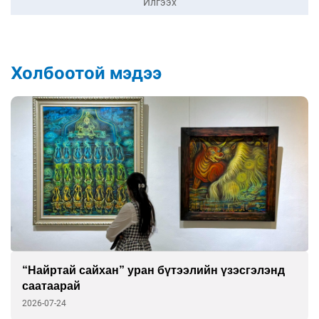
Илгээх
Холбоотой мэдээ
“Найртай сайхан” уран бүтээлийн үзэсгэлэнд
саатаарай
2026-07-24