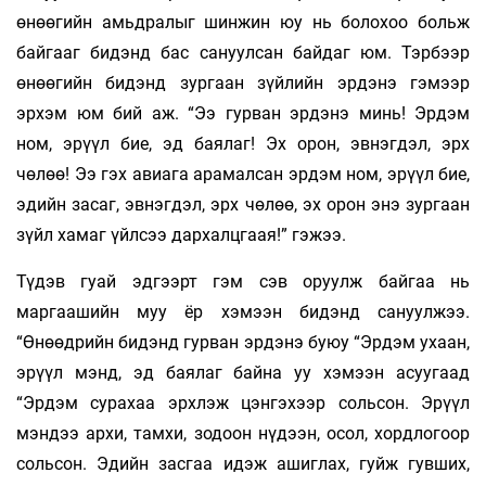
өнөөгийн амьдралыг шинжин юу нь болохоо больж
байгааг бидэнд бас сануулсан байдаг юм. Тэрбээр
өнөөгийн бидэнд зургаан зүйлийн эрдэнэ гэмээр
эрхэм юм бий аж. “Ээ гурван эрдэнэ минь! Эрдэм
ном, эрүүл бие, эд баялаг! Эх орон, эвнэгдэл, эрх
чөлөө! Ээ гэх авиага арамалсан эрдэм ном, эрүүл бие,
эдийн засаг, эвнэгдэл, эрх чөлөө, эх орон энэ зургаан
зүйл хамаг үйлсээ дархалцгаая!” гэжээ.
Түдэв гуай эдгээрт гэм сэв оруулж байгаа нь
маргаашийн муу ёр хэмээн бидэнд сануулжээ.
“Өнөөдрийн бидэнд гурван эрдэнэ буюу “Эрдэм ухаан,
эрүүл мэнд, эд баялаг байна уу хэмээн асуугаад
“Эрдэм сурахаа эрхлэж цэнгэхээр сольсон. Эрүүл
мэндээ архи, тамхи, зодоон нүдээн, осол, хордлогоор
сольсон. Эдийн засгаа идэж ашиглах, гуйж гувших,