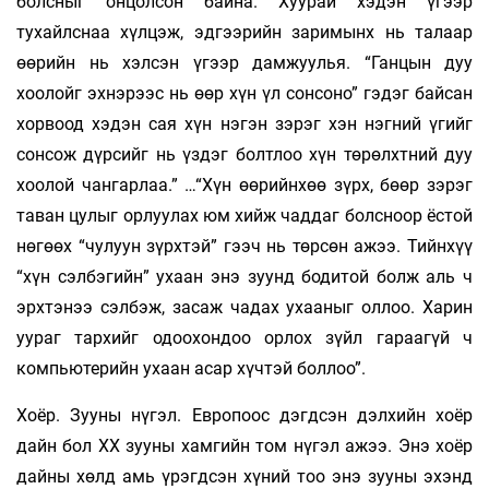
болсныг онцолсон байна. Хуурай хэдэн үгээр
тухайлснаа хүлцэж, эдгээрийн заримынх нь талаар
өөрийн нь хэлсэн үгээр дамжуулья. “Ганцын дуу
хоолойг эхнэрээс нь өөр хүн үл сонсоно” гэдэг байсан
хорвоод хэдэн сая хүн нэгэн зэрэг хэн нэгний үгийг
сонсож дүрсийг нь үздэг болтлоо хүн төрөлхтний дуу
хоолой чангарлаа.” …“Хүн өөрийнхөө зүрх, бөөр зэрэг
таван цулыг орлуулах юм хийж чаддаг болсноор ёстой
нөгөөх “чулуун зүрхтэй” гээч нь төрсөн ажээ. Тийнхүү
“хүн сэлбэгийн” ухаан энэ зуунд бодитой болж аль ч
эрхтэнээ сэлбэж, засаж чадах ухааныг оллоо. Харин
уураг тархийг одоохондоо орлох зүйл гараагүй ч
компьютерийн ухаан асар хүчтэй боллоо”.
Хоёр. Зууны нүгэл. Европоос дэгдсэн дэлхийн хоёр
дайн бол ХХ зууны хамгийн том нүгэл ажээ. Энэ хоёр
дайны хөлд амь үрэгдсэн хүний тоо энэ зууны эхэнд