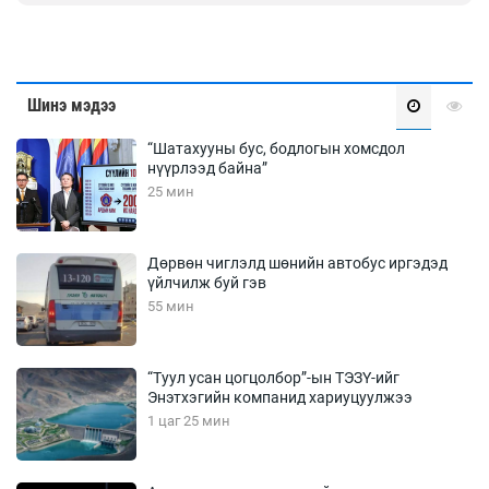
Шинэ мэдээ
“Шатахууны бус, бодлогын хомсдол
нүүрлээд байна”
25 мин
Дөрвөн чиглэлд шөнийн автобус иргэдэд
үйлчилж буй гэв
55 мин
“Туул усан цогцолбор”-ын ТЭЗҮ-ийг
Энэтхэгийн компанид хариуцуулжээ
1 цаг 25 мин