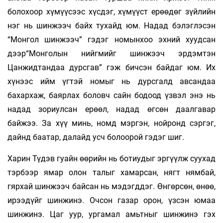
болохоор хүмүүсээс хүсдэг, хүмүүст ерөөдөг зүйлийн
нэг нь шинжээч байх тухайд юм. Надад бэлэглэсэн
“Монгол шинжээч” гэдэг номынхоо эхний хуудсан
дээр“Монголын нийгмийг шинжээч эрдэмтэн
Цанжидтандаа дурсгав” гэж бичсэн байдаг юм. Их
хүнээс ийм үгтэй номыг нь дурсгалд авсандаа
бахархаж, баярлах боловч сайн бодоод үзвэл энэ нь
надад зориулсан ерөөл, надад өгсөн даалгавар
байжээ. За хүү минь, номд мэргэн, нойронд сэргэг,
дайнд баатар, далайд усч болоорой гэдэг шиг.
Харин Түдэв гуайн өөрийн нь ботиудыг эргүүлж суухад
тэрбээр ямар олон талыг хамарсан, нягт нямбай,
гярхай шинжээч байсан нь мэдэгддэг. Өнгөрсөн, өнөө,
ирээдүйг шинжинэ. Очсон газар орон, үзсэн юмаа
шинжинэ. Цаг уур, ургамал амьтныг шинжинэ гэх