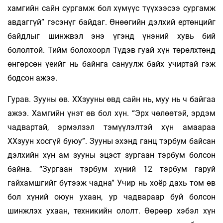
хамгийн сайн сургамж бол хүмүүс түүхээсээ сургамж
авдаггүй” гэсэнүг байдаг. Өнөөгийн дэлхий ертөнцийг
байдлыг шинжвэл энэ үгэнд үнэний хувь бий
бололтой. Тийм болохоорл Түдэв гуай хүн төрөлхтөнд
өнгөрсөн үеийг нь байнга сануулж байх учиртай гэж
бодсон ажээ.
Гурав. Зууны өв. ХХзууны өвд сайн нь, муу нь ч байгаа
ажээ. Хамгийн үнэт өв бол хүн. “Эрх чөлөөтэй, эрдэм
чадвартай, эрмэлзэл тэмүүлэлтэй хүн амаараа
ХХзуун хосгүй буюу”. Зууны эхэнд ганц тэрбум байсан
дэлхийн хүн ам зууны эцэст зургаан тэрбум болсон
байна. “Зургаан тэрбум хүний 12 тэрбум гаруй
гайхамшгийг бүтээж чадна” Учир нь хоёр дахь том өв
бол хүний оюун ухаан, ур чадвараар буй болсон
шинжлэх ухаан, техникийн ололт. Өөрөөр хэбэл хүн