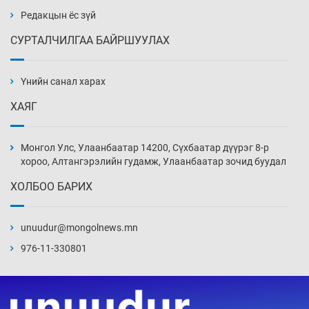
3 цаг 55 мин
Редакцын ёс зүй
СУРТАЛЧИЛГАА БАЙРШУУЛАХ
Тэтгэлэг, хөнгөлөлттэй зээлийн санхүүжилт
саатсанаас олон оюутан төлбөрийн
дарамтад оров
Үнийн санал харах
19 цаг 25 мин
ХАЯГ
Налайх дүүргийнхэн хошой аваргаар
шалгарлаа
Монгол Улс, Улаанбаатар 14200, Сүхбаатар дүүрэг 8-р
19 цаг 55 мин
хороо, Алтангэрэлийн гудамж, Улаанбаатар зочид буудал
ХОЛБОО БАРИХ
БНСУ-д хэт халсны улмаас 19 хүн нас
баржээ
unuudur@mongolnews.mn
20 цаг 25 мин
976-11-330801
“DeepSeek” компани ӨМӨЗО-д хиймэл оюуны
дата төв байгуулахаар төлөвлөж байна
20 цаг 55 мин