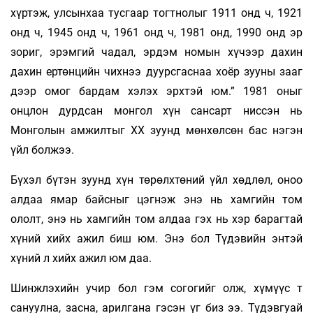
хүртэж, улсынхаа тусгаар тогтнолыг 1911 онд ч, 1921
онд ч, 1945 онд ч, 1961 онд ч, 1981 онд, 1990 онд эр
зориг, эрэмгий чадал, эрдэм номын хүчээр дахин
дахин ертөнцийн чихнээ дуурсгаснаа хоёр зууны зааг
дээр омог бардам хэлэх эрхтэй юм.” 1981 оныг
онцлон дурдсан монгол хүн сансарт ниссэн нь
Монголын амжилтыг ХХ зуунд мөнхөлсөн бас нэгэн
үйл болжээ.
Бүхэл бүтэн зуунд хүн төрөлхтөний үйл хөдлөл, оноо
алдаа ямар байсныг цэгнэж энэ нь хамгийн том
ололт, энэ нь хамгийн том алдаа гэх нь хэр барагтай
хүний хийх ажил биш юм. Энэ бол Түдэвийн энтэй
хүний л хийх ажил юм даа.
Шинжлэхийн учир бол гэм согогийг олж, хүмүүс т
сануулна, засна, арилгана гэсэн үг биз ээ. Түдэвгуай