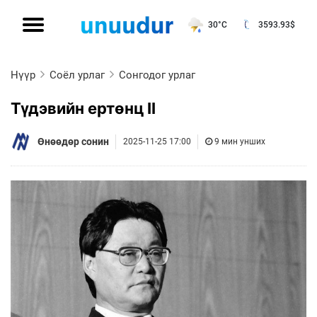
30°C
3593.93
$
Нүүр
Соёл урлаг
Сонгодог урлаг
Түдэвийн ертөнц II
Өнөөдөр сонин
2025-11-25 17:00
9 мин унших