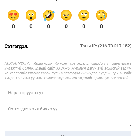
0
0
0
0
0
0
Сэтгэгдэл:
Таны IP: (216.73.217.152)
АНХААРУУЛГА: Уншигчдын бичсэн сэтгэгдэлд unuudur.mn хариуцлага
хүлээхгүй болно. Манай сайт ХХЗХ-ны журмын дагуу зүй зохисгүй зарим
үг, хэллэгийг хязгаарласан тул Та сэтгэгдэл бичихдээ бусдын эрх ашгийг
хүндэтгэн үзнэ үү. Хэм хэмжээ зөрчсөн сэтгэгдлийг админ устгах эрхтэй.