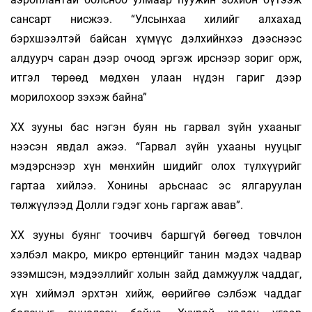
сансарт нисжээ. “Улсынхаа хилийг алхахад
бэрхшээлтэй байсан хүмүүс дэлхийнхээ дээснээс
алдуурч саран дээр очоод эргэж ирснээр зориг орж,
итгэл төрөөд мөдхөн улаан нүдэн гариг дээр
морилохоор зэхэж байна”
XX зууны бас нэгэн буян нь гарвал зүйн ухааныг
нээсэн явдал ажээ. “Гарвал зүйн ухааны нууцыг
мэдэрснээр хүн мөнхийн шидийг олох түлхүүрийг
гартаа хийлээ. Хонины арьснаас эс ялгаруулан
төлжүүлээд Долли гэдэг хонь гаргаж авав”.
XX зууны буянг тоочивч баршгүй бөгөөд товчлон
хэлбэл макро, микро ертөнцийг танин мэдэх чадвар
эзэмшсэн, мэдээллийг холын зайд дамжуулж чаддаг,
хүн хиймэл эрхтэн хийж, өөрийгөө сэлбэж чаддаг