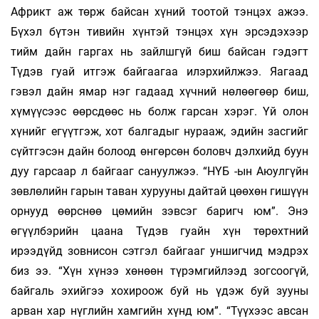
Африкт аж төрж байсан хүний тоотой тэнцэх ажээ.
Бүхэл бүтэн тивийн хүнтэй тэнцэх хүн эрсэдэхээр
тийм дайн гаргах нь зайлшгүй биш байсан гэдэгт
Түдэв гуай итгэж байгаагаа илэрхийлжээ. Яагаад
гэвэл дайн ямар нэг гадаад хүчний нөлөөгөөр биш,
хүмүүсээс өөрсдөөс нь болж гарсан хэрэг. Үй олон
хүнийг егүүтгэж, хот балгадыг нурааж, эдийн засгийг
сүйтгэсэн дайн болоод өнгөрсөн боловч дэлхийд буун
дуу гарсаар л байгааг сануулжээ. “НҮБ -ын Аюулгүйн
зөвлөлийн гарын таван хурууны дайтай цөөхөн гишүүн
орнууд өөрснөө цөмийн зэвсэг баригч юм”. Энэ
өгүүлбэрийн цаана Түдэв гуайн хүн төрөхтний
ирээдүйд зовнисон сэтгэл байгааг уншигчид мэдрэх
биз ээ. “Хүн хүнээ хөнөөн түрэмгийлээд зогсоогүй,
байгаль эхийгээ хохироож буй нь үдэж буй зууны
арван хар нүглийн хамгийн хүнд юм”. “Түүхээс авсан