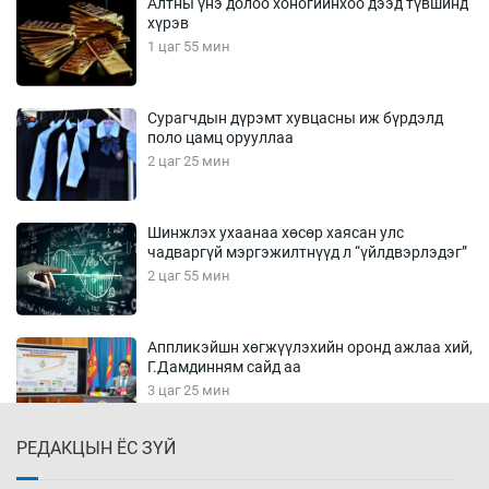
Алтны үнэ долоо хоногийнхоо дээд түвшинд
хүрэв
1 цаг 55 мин
Сурагчдын дүрэмт хувцасны иж бүрдэлд
поло цамц орууллаа
2 цаг 25 мин
Шинжлэх ухаанаа хөсөр хаясан улс
чадваргүй мэргэжилтнүүд л “үйлдвэрлэдэг”
2 цаг 55 мин
Аппликэйшн хөгжүүлэхийн оронд ажлаа хий,
Г.Дамдинням сайд аа
3 цаг 25 мин
РЕДАКЦЫН ЁС ЗҮЙ
Эвдэрхий замаар түрээ барьж, иргэдийнхээ
халаасыг тэмтэрч эхэллээ