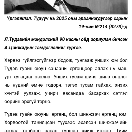
Үргэлжлэл. Түрүүч нь 2025 оны арваннэгдүгээр сарын
19-ний №214 (8278)-д
Л.Түдэвийн мэндэлсний 90 насны ойд зориулан бичсэн
А.Цанжидын тэмдэглэлийг хүргэе.
Хэрвээ гүйлгэхгүйгээр бодож, тунгааж унших юм бол
Түдэв гуайн оюун санааны ертөнцөөр аялах нь маш
урт хугацааг эзэлнэ. Унших тусам шинэ шинэ онцлог
нь нүдний өмнө тодорч, тэгэх тусам гайхах, энэих
хүнтэй уулзаж, учирч явсандаа бахархах сэтгэл
өөрийн эрхгүй төрнө.
Түдэв гуайн оюуны ертөнц бол шинжээч ертөнц юм.
Хорвоотой танилцсан түүхээс эхэлсэн шинжээчийн
ажлаа тэрбээр насан туршаа хийж иржээ. Тийм