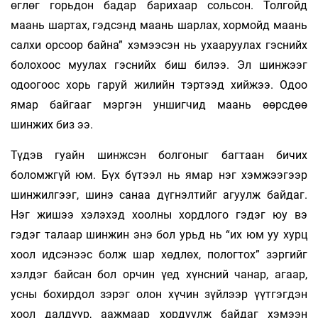
өглөг горьдон бадар барихаар сольсон. Толгойд
маань шартах, гэдсэнд маань шарлах, хормойд маань
салхи орсоор байна” хэмээсэн нь ухааруулах гэснийх
болохоос муулах гэснийх биш билээ. Эл шинжээг
одоогоос хорь гаруй жилийн тэртээд хийжээ. Одоо
ямар байгааг мэргэн уншигчид маань өөрсдөө
шинжих биз ээ.
Түдэв гуайн шинжсэн болгоныг багтаан бичих
боломжгүй юм. Бүх бүтээл нь ямар нэг хэмжээгээр
шинжилгээг, шинэ санаа дүгнэлтийг агуулж байдаг.
Нэг жишээ хэлэхэд хоолны хордлого гэдэг юу вэ
гэдэг талаар шинжин энэ бол урьд нь “их юм уу хурц
хоол идсэнээс болж шар хөдлөх, пологтох” зэргийг
хэлдэг байсан бол орчин үед хүнсний чанар, агаар,
усны бохирдол зэрэг олон хүчин зүйлээр үүтгэгдэн
хоол далдуур, аажмаар хордуулж байдаг хэмээн