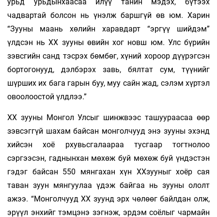
урьд урьдынхаасаа илүү танин мэдэх, бүтээх
чадвартай болсон нь үнэлж баршгүй өв юм. Харин
“Зууны маань хөлийн харавдарт “эргүү шийдэм”
үлдсэн нь ХХ зууны өвийн хог новш юм. Улс бүрийн
зэвсгийн санд тэсрэх бөмбөг, хүний хороор дүүрэгсэн
бортогонууд, дэлбэрэх завь, бялтат сум, түүнийг
шүрших их бага гарын буу, муу сайн жад, сэлэм хүртэл
овоолоостой үлдлээ.”
ХХ зууны Монгол Улсыг шинжвээс ташуураасаа өөр
зэвсэггүй шахам байсан монголчууд энэ зууны эхэнд
хийсэн хоё рхувьсгалаараа тусгаар тогтнолоо
сэргээсэн, гаднынхан мөхөж буй мөхөж буй үндэстэн
гэдэг байсан 550 мянгахан хүн ХХзууныг хоёр сая
таван зуун мянгуулаа үдэж байгаа нь зууны ололт
ажээ. “Монголчууд ХХ зуунд эрх чөлөөг байлдан олж,
эрүүл энхийг тэмцэнэ зэгнэж, эрдэм соёлыг чармайн