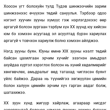
Хоосон үгт болохуйн тулд Түдэв шинжээчийн зарим
шинжээнээс өчүүхэн төдий сануулья. Тэрбээр одоо
нэгэнт хуучин зууны хүмүүс гэж нэрлэгдэхээс өөр
аргагүй болсон зургаан тэрбум хүн XX зуунд юу хийсэн
юм бэ хэмээн асуугаад эл асуултад бүрэн хариулах
аргагүй ч товчхон хариулж болно хэмээн айлджээ.
Нэгд зууны буян. Юуны өмнө XIX зууны нээлт төдий
байсан цахилгаан эрчим хүчийг эзэгнэн амьдрал
ахуйдаа хүртэл хэрэглэх болсон нь хүний хөдөлмөрийг
хөнгөвчлөх, амьдралыг өөд татахад чиглэсэн буянт
үйлс байжээ. Дараа нь түүнийгээ хөгжүүлэн цөмийн
болон халуун цөмийн эрчим хүч гарган авдаг болж,
шатахижээ.
XX зуун хүнд жигүүр хайрлаж, агаараар нисдэг
аэроплантай болсноо улмаар пуужин зохион бүтээж