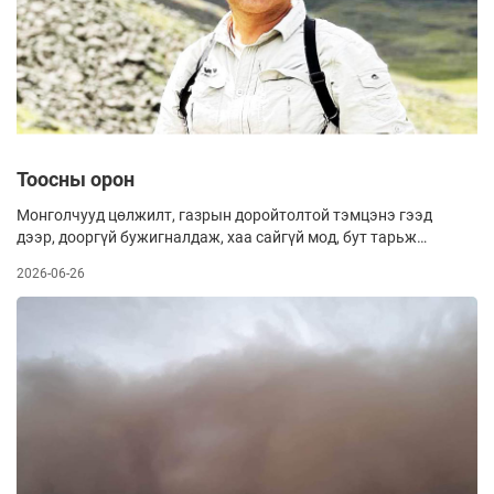
Тоосны орон
Монголчууд цөлжилт, газрын доройтолтой тэмцэнэ гээд
дээр, дооргүй бужигналдаж, хаа сайгүй мод, бут тарьж
байхад үүний эсрэг талд шороон шуурга хэмээгч аюул улам
2026-06-26
“хүчирхэгжиж”, бидний хамгаалж, тордож ургуулсан
бүхнийг бага багаар “залгиж” байна. Манай орны хэмжээнд
2020 оноос хойш шороон шуурганы давтамж эрс ихсэж,
агаарт дэгдэх тоосны хэмжээ гуравхан жилийн хугацаанд
5.7 саяас 40.3 сая тонн болж нэмэгдсэнийг ШУА-ийн Газар
зүй, геоэкологийн хүрээлэнгийн судлаачид мэдээлэв.