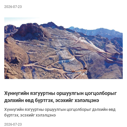
хамтран Халзан бүрэгтэйн ордын ховор элементийн
2026-07-23
судалгааг албан ёсоор эхлүүлснээ зарлав. Энэ нь БНСУ-ын
Ерөнхийлөгчийн Монгол Улсад хийсэн төрийн айлчлалын
үеэр хоёр улсын шинжлэх ухаан, уул уурхайн салбарын
хамтын ажиллагааг өргөжүүлэх хүрээнд тохиролцсон
ажлын нэг хэсэг юм.
Хүннүгийн язгууртны оршуулгын цогцолборыг
дэлхийн өвд бүртгэх, эсэхийг хэлэлцэнэ
Хүннүгийн язгууртны оршуулгын цогцолборыг дэлхийн өвд
бүртгэх, эсэхийг хэлэлцэнэ
2026-07-23