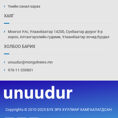
буурсангүй
Үнийн санал харах
5 цаг 30 мин
ХАЯГ
Х.Улам-Өрнөх байр урагшилж, долоод
жагсжээ
Монгол Улс, Улаанбаатар 14200, Сүхбаатар дүүрэг 8-р
6 цаг 0 мин
хороо, Алтангэрэлийн гудамж, Улаанбаатар зочид буудал
ХОЛБОО БАРИХ
Ж.Лхагвабат өсвөр үеийнхний ДАШТ-ийг
дэнсэлнэ
unuudur@mongolnews.mn
6 цаг 30 мин
976-11-330801
Иран тэсэж үлдсэн ч удаан хугацаанд хүнд
үеийг туулна
7 цаг 0 мин
Боловсролын зээлийн сангаар гадаадад
Copyrights © 2010-2025 БҮХ ЭРХ ХУУЛИАР ХАМГААЛАГДСАН.
суралцагчдын амьжиргааны зардлын
хэмжээг шинэчлэн тогтоох нь