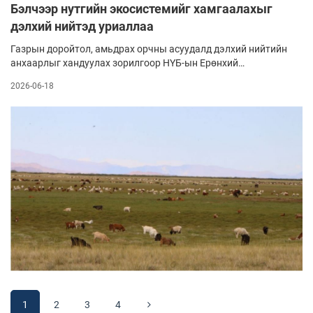
Бэлчээр нутгийн экосистемийг хамгаалахыг
дэлхий нийтэд уриаллаа
Газрын доройтол, амьдрах орчны асуудалд дэлхий нийтийн
анхаарлыг хандуулах зорилгоор НҮБ-ын Ерөнхий
ассамблейгаас санаачилсан Дэлхийн цөлжилт, гантай
2026-06-18
тэмцэх өдөр өчигдөр тохиолоо. НҮБ-ын Ерөнхий нарийн
бичгийн дарга Антониу Гутерриш бэлчээр нутгийг нөхөн
сэргээх, усны нөөцийг хамгаалах, хөдөөгийн иргэдийг
дэмжих, олон улсын хамтын ажиллагааг бэхжүүлэх
чиглэлд урьд урьдынхаас илүү идэвх чармайлттай
ажиллахыг улс орнуудад уриалав.
1
2
3
4