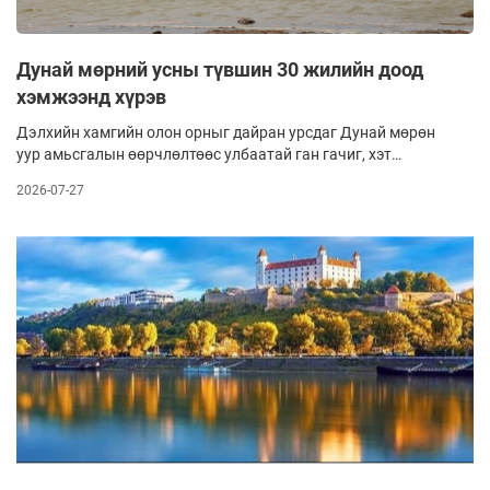
Дунай мөрний усны түвшин 30 жилийн доод
хэмжээнд хүрэв
Дэлхийн хамгийн олон орныг дайран урсдаг Дунай мөрөн
уур амьсгалын өөрчлөлтөөс улбаатай ган гачиг, хэт
халалтын нөлөөгөөр зарим газарт урсгал нь эрс татарч,
2026-07-27
усны түвшин нь урьд байгаагүйгээр багассаныг олон улсын
хэвлэлүүд мэдээлж байна. Тодруулбал,, тус мөрний олон
жилийн дундаж урсац секундэд 2400 шоо метр байдаг бол
өдгөө 850 шоо метр хүртлээ багассан гэнэ. Усны урсац нь
гурав дахин багассан гэсэн үг. Энэ нь сүүлийн 30 жилийн
үнэмлэхүй бага үзүүлэлт аж.