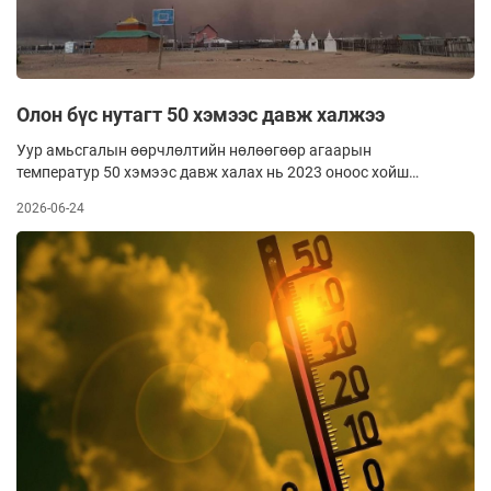
Олон бүс нутагт 50 хэмээс давж халжээ
Уур амьсгалын өөрчлөлтийн нөлөөгөөр агаарын
температур 50 хэмээс давж халах нь 2023 оноос хойш
эрчимжсэнийг НҮБ-ын Гамшгийн эрсдэлийг бууруулах
2026-06-24
газар (UNDRR)-аас мэдээллээ. Тухайлбал, сүүлийн гурван
жилд Хятад, Америк, Алжир, Пакистан, Мексик, Марокко,
Иран, Энэтхэг, Саудын Араб зэрэг улсын газар нутагт
агаарын температур аюултай түвшинд хүрсэн байна.