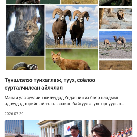
ойжуулах, нөхөн сэргээх ажлуудын нөлөөг бодитоор,
баримт судалгаатайгаар үнэлэх боломж бүрдэх гэнэ. Учир
нь ойн сан, ногоон бүс нь уур амьсгал, усны нөөц, хөрсний
чийгшлийн тэнцвэрт байдлыг хангахаас гадна шувууд өсөж
үржих, өндөглөн зусах таатай орчин болдог ажээ.
Түншлэлээ тунхаглаж, түүх, соёлоо
сурталчилсан айлчлал
Манай улс сүүлийн жилүүдэд Үндэсний их баяр наадмын
өдрүүдэд төрийн айлчлал зохион байгуулж, улс орнуудын
удирдагч, өндөр дээд хэмжээний зочин хүлээж авдаг
2026-07-20
уламжлалтай болоод байгаа. Өнгөрсөн оны наадмаар Япон
Улсын Цог жавхлант эзэн хаан Нарүхито, Хатан хаан
Масако, түүний өмнөх жилд Бутаны Хаант Улсын Цог
жавхлант хаан Жигмэ Гэсэр Намжил Ванчук гэр бүлийн