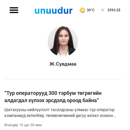
30°C
3593.5
$
Ж.Сувдмаа
“Тур операторууд 300 тэрбум төгрөгийн
алдагдал хүлээх эрсдэлд ороод байна”
Шатахууны нийлүүлэлт тасалдсаны улмаас тур оператор
компаниуд хөтөлбөр, төлөвлөгөөний дагуу аялал зохион
байгуулах, жуулчин тээвэрлэх аргагүйд хүрээд буй
Өчигдөр 10 цаг 00 мин
талаараа өчигдөр хэвлэлийн хурал хийж, аялал жуулчлал