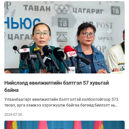
тэг зогсоход хүрснийг анхаарууллаа.
Нийслэлд өвөлжилтийн бэлтгэл 57 хувьтай
байна
Улаанбаатарт өвөлжилтийн бэлтгэлтэй холбоотойгоор 573
төсөл, арга хэмжээ хэрэгжүүлж байгаа бөгөөд биелэлт нь
57 хувьтай гэнэ. Тодруулбал, Дулааны V цахилгаан станц
2026-07-30
барих талбайн үнс чөлөөлөлт 20, Бөөрөлжүүлтийн
цахилгаан станцын III ээлжийн ажил 21, Улаанбаатар
хотын 17 байршил дахь 18.9 км дулааны шугам сүлжээний