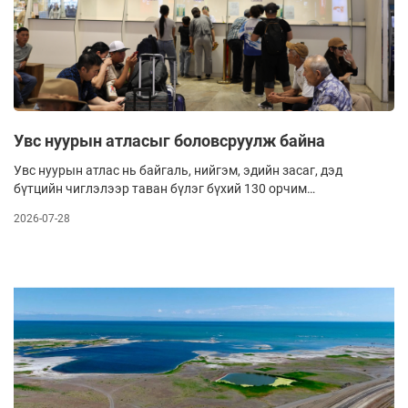
Увс нуурын атласыг боловсруулж байна
Увс нуурын атлас нь байгаль, нийгэм, эдийн засаг, дэд
бүтцийн чиглэлээр таван бүлэг бүхий 130 орчим
сэдэвчилсэн зурагтай, шинжлэх ухааны нэг сэдэвт бүтээл
2026-07-28
болж олон нийтэд хүрэхээрээ онцлог гэнэ.