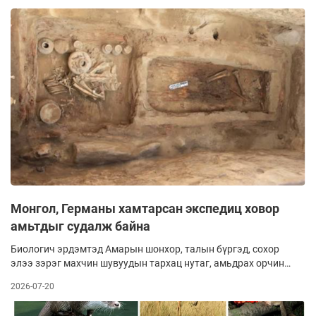
Монгол, Германы хамтарсан экспедиц ховор
амьтдыг судалж байна
Биологич эрдэмтэд Амарын шонхор, талын бүргэд, сохор
элээ зэрэг махчин шувуудын тархац нутаг, амьдрах орчин,
эрүүл мэндийн байдлыг тогтмол ажиглаж, баримтжуулан
2026-07-20
судалж байна. Үүний үр дүнд ховордсон амьтдыг устах
аюулаас авраад зогсохгүй Монгол оронд хэрэгжүүлж буй