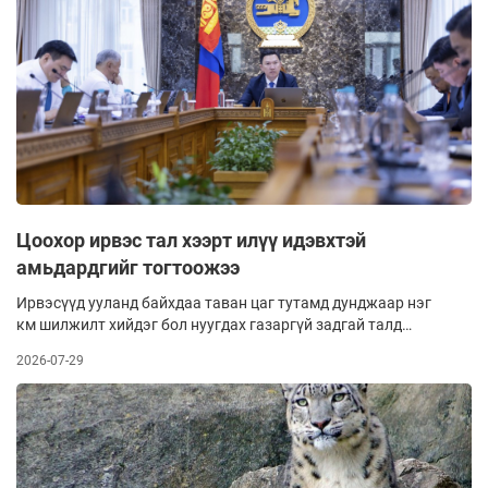
Цоохор ирвэс тал хээрт илүү идэвхтэй
амьдардгийг тогтоожээ
Ирвэсүүд ууланд байхдаа таван цаг тутамд дунджаар нэг
км шилжилт хийдэг бол нуугдах газаргүй задгай талд
хөдөлгөөн нь эрс нэмэгдэж, таван цагт ойролцоогоор 5-12
2026-07-29
км хүртэл хурдалж байжээ. Энэ нь задгай газарт махчин
амьтдын халдлагад өртөхөөс сэргийлж буй, амьдрах орчны
онцлогоос шалтгаалсан инстинкт гэдгийг судлаачид
дурдав.