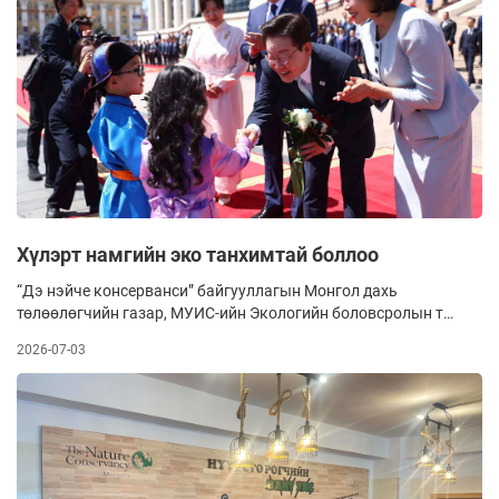
гишүүдийн хамт зочилсон бол энэ удаа БНСУ-ын
Ерөнхийлөгч И Жэ Мён, гэргий Ким Хе Гёны хамт
долоодугаар сарын 9-11-нд төрийн айлчлал хийлээ. Энэ нь
сүүлийн 15 жилийн хугацаанд Өмнөд Солонгосын Төрийн
тэргүүний хувиар Монгол Улсад хийсэн анхны төрийн
айлчлал гэдгээрээ түүхэнд тэмдэглэгдэн үлдэв.
Хүлэрт намгийн эко танхимтай боллоо
“Дэ нэйче консерванси” байгууллагын Монгол дахь
төлөөлөгчийн газар, МУИС-ийн Экологийн боловсролын төв
хамтран Хөвсгөл аймгийн Цагаан-Уул сумын ерөнхий
2026-07-03
боловсролын сургуульд хүлэрт намгийн танин мэдэхүйн
эко танхим байгуулжээ.