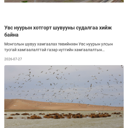
Увс нуурын хотгорт шувууны судалгаа хийж
байна
Монголын шувуу хамгаалах төвийнхөн Увс нуурын улсын
тусгай хамгаалалттай газар нутгийн хамгаалалтын
захиргааныхантай хамтран Увс нуурын хотгорт жижиг
2026-07-27
шувуудын судалгаа хийж байна.