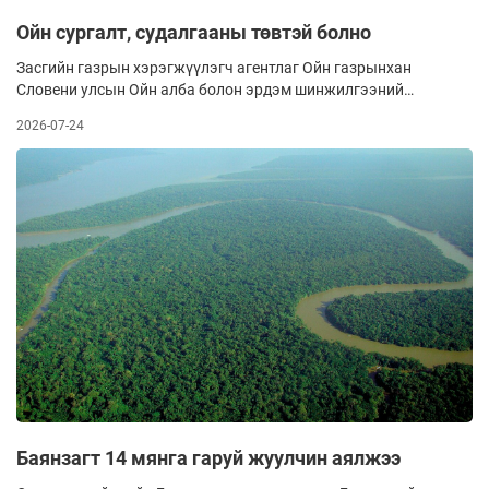
Ойн сургалт, судалгааны төвтэй болно
Засгийн газрын хэрэгжүүлэгч агентлаг Ойн газрынхан
Словени улсын Ойн алба болон эрдэм шинжилгээний
хүрээлэнгийнхэнтэй “Тэрбум мод” үндэсний хөдөлгөөний
2026-07-24
хүрээнд ойн тогтвортой менежмент хэрэгжүүлэхээр 2024
онд хамтын ажиллагааны гэрээ байгуулсан билээ. Талууд
үүний хүрээнд Ойн сургалт, судалгааны төв байгуулахаар
уржигдар харилцан ойлголцлын санамж бичиг байгуулсан
байна.
Баянзагт 14 мянга гаруй жуулчин аялжээ