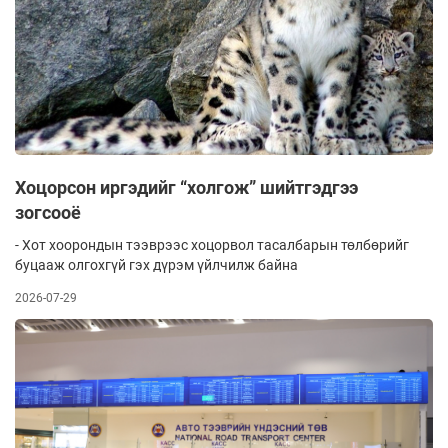
Хоцорсон иргэдийг “холгож” шийтгэдгээ
зогсооё
- Хот хоорондын тээврээс хоцорвол тасалбарын төлбөрийг
буцааж олгохгүй гэх дүрэм үйлчилж байна
2026-07-29