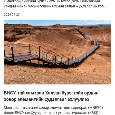
Өмнөговь аймгийн Булган сумын нутаг дахь Баянзагийн
хөндий манай улсын говийн бүсийн аялал жуулчлалын гол
маршрут болоод байна. 2022 оноос өмнөх үед тухайн бүсэд
2026-07-23
жилд дунджаар 6000-8000 жуулчин аялдаг байсан бол
сүүлийн үед 30 мянга давах болжээ.
БНСУ-тай хамтран Халзан бүрэгтэйн ордын
ховор элементийн судалгааг эхлүүллээ
Монголын үндэсний ховор элементийн корпорац (MNREC)
болон БНСУ-ын Суурь шинжлэх ухааны хүрээлэн (KBSI)