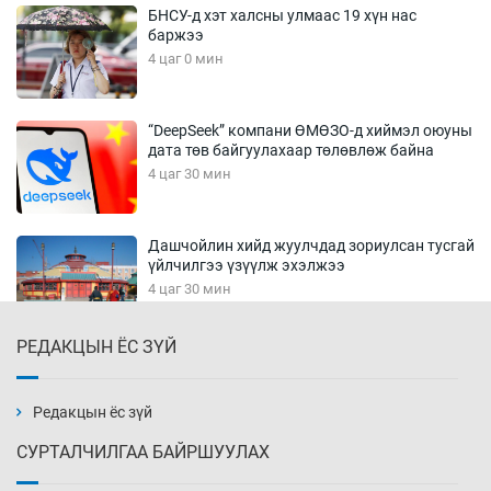
БНСУ-д хэт халсны улмаас 19 хүн нас
баржээ
4 цаг 0 мин
“DeepSeek” компани ӨМӨЗО-д хиймэл оюуны
дата төв байгуулахаар төлөвлөж байна
4 цаг 30 мин
Дашчойлин хийд жуулчдад зориулсан тусгай
үйлчилгээ үзүүлж эхэлжээ
4 цаг 30 мин
РЕДАКЦЫН ЁС ЗҮЙ
Манайхан Тайванийн I, II багийнхантай
өрсөлдөх нь
5 цаг 0 мин
Редакцын ёс зүй
СУРТАЛЧИЛГАА БАЙРШУУЛАХ
Тарвага хууль бусаар агнах зөрчил