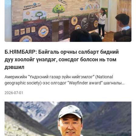
Б.НЯМБАЯР: Байгаль орчны салбарт бидний
дуу хоолойг үнэлдэг, сонсдог болсон нь том
дэвшил
Америкийн “Үндэсний газар зүйн нийгэмлэг” (National
geographic society)-ээс олгодог “Wayfinder award” шагналын
эзнээр тодорсон доктор Б.Нямбаяртай ярилцлаа. Байгаль
2026-07-01
хамгаалал, шинжлэх ухаан, технологи, боловсрол, нийгмийн
хөгжлийн салбарт манлайлан ажиллаж, дэлхий нийтийн
өмнө тулгамдсан асуудлуудыг шийдвэрлэхэд бодитой хувь
нэмэр оруулсан шилдэг судлаач, мэргэжилтнүүдэд олгодог
энэхүү нэр хүндтэй шагналыг өнөө жил 15 хүнд хүртээсний
дотор тэрбээр багтсан билээ.