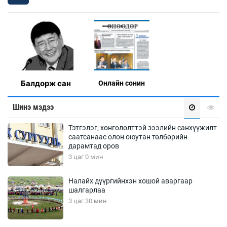
Балдорж сан
Онлaйн сонин
Шинэ мэдээ
Тэтгэлэг, хөнгөлөлттэй зээлийн санхүүжилт
саатсанаас олон оюутан төлбөрийн
дарамтад оров
3 цаг 0 мин
Налайх дүүргийнхэн хошой аваргаар
шалгарлаа
3 цаг 30 мин