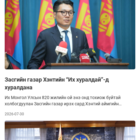
өргөтгөл, шинэчлэл 62.5, 3053 тоноглол, цахилгаан
дамжуулах агаарын шугамын засвар үйлчилгээ 97.1, 16
байршил дахь авто замын борооны ус зайлуулах шугам
угсралт 72, үерийн ус зайлуулах далан сувгийн ажил 55
хувьтай байна.
Засгийн газар Хэнтийн “Их хуралдай”-д
хуралдана
Их Монгол Улсын 820 жилийн ой энэ онд тохиож буйтай
холбогдуулан Засгийн газар ирэх сард Хэнтий аймгийн
Биндэр сумын “Их хуралдай” цогцолборт ээлжит бус
2026-07-30
хуралдаанаа, УИХ Өвөрхангайн Хархоринд хүндэтгэлийн
чуулган зохион байгуулах талаарх мэдээлэл өчигдөр
нийгмийн сүлжээнд тархсан.