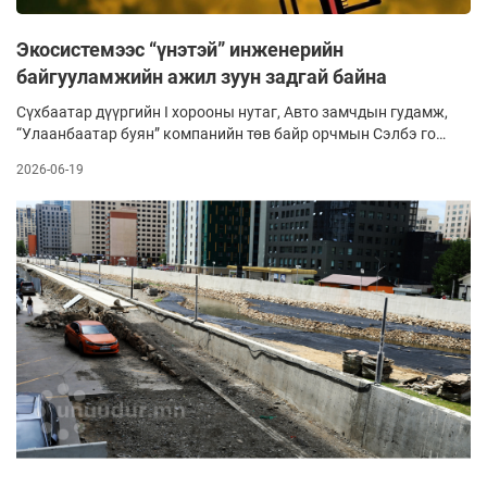
Экосистемээс “үнэтэй” инженерийн
байгууламжийн ажил зуун задгай байна
Сүхбаатар дүүргийн I хорооны нутаг, Авто замчдын гудамж,
“Улаанбаатар буян” компанийн төв байр орчмын Сэлбэ гол.
Одоогоос яг жилийн өмнө энэ газарт хүнд машин
2026-06-19
механизмууд тоос та­туулан завсар чөлөөгүй ажиллаж, зам,
ба­рил­гын компанийнхан явган хүний зор­чих хэсгийг хааж
энд тэндгүй шороон овоолго босгосон байлаа. Сэлбэ голын
урсгалыг хумьж, голдирол, татам хэсэгт нь том чу­луунууд
овоо­лон, эргийг нь нойтон шороо­гоор чигжиж, бут,
сөөгүүдийг нь тасчин бөөг­нүүл­сэн байсан юм.