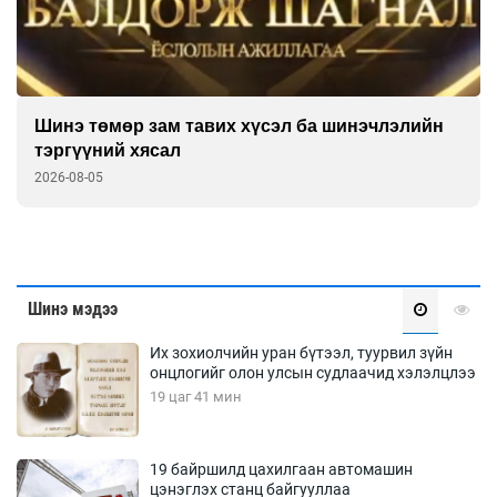
Ашгийг нь хүртдэг шигээ рашаанаа тордъё
2026-08-05
Шинэ мэдээ
Их зохиолчийн уран бүтээл, туурвил зүйн
онцлогийг олон улсын судлаачид хэлэлцлээ
19 цаг 41 мин
19 байршилд цахилгаан автомашин
цэнэглэх станц байгууллаа