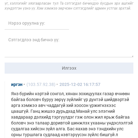
үг, хэллэгийг хязгаарласан тул Та сэтгэгдэл бичихдээ бусдын эрх ашгийг
хүндэтгэн үзнэ үү. Хэм хэмжээ зөрчсөн сэтгэгдлийг админ устгах эрхтэй.
Илгээх
иргэн
(103.57.92.38)
2025-12-02 16:17:57
Янз бүрийн нэртэй сонгол, хянан зохицуулах газар өчнөөн
байгаа боловч буруу зөрүү зүйлийг үр дүнтэй шийдвэртэй
арга хэмжээ авч чаддагүй хий хоосон үржигнэхээс
цаашгүй. Ганц жишээ дурьдхад Манай улс элэгний
хавдараар дэлхийд тэргүүлдэг гэж олон жил ярьж байгаа
боловч энэ талаар доривтой шинжлэх ухааны үндэслэлтэй
судалгаа хийсэн зүйл алга. Бас яахав энэ тэндхийн улс
орны туршлага судлаад нэвтэрүүсэн зүйлс бишгүй л