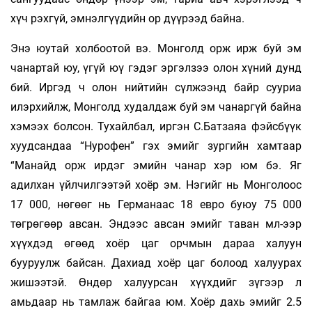
хүч­ рэхгүй, эмнэлгүүдийн ор дүүрээд байна.
Энэ юутай холбоотой вэ. Монголд орж ирж буй эм
чанартай юу, үгүй юү гэдэг эргэлзээ олон хүний дунд
бий. Иргэд ч олон нийтийн сүлжээнд байр сууриа
илэрхийлж, Монголд худалдаж буй эм чанаргүй байна
хэмээх болсон. Тухайлбал, иргэн С.Батзаяа фэйсбүүк
хуудсандаа “Нурофен” гэх эмийг зургийн хамтаар
“Манайд орж ирдэг эмийн чанар хэр юм бэ. Яг
адилхан үйлчилгээтэй хоёр эм. Нэгийг нь Монголоос
17 000, нөгөөг нь Германаас 18 евро буюу 75 000
төгрөгөөр авсан. Эндээс авсан эмийг таван мл-ээр
хүүхдэд өгөөд хоёр цаг орчмын дараа халуун
бууруулж байсан. Дахиад хоёр цаг болоод халуурах
жишээтэй. Өндөр халуурсан хүүхдийг зүгээр л
амьдаар нь тамлаж байгаа юм. Хоёр дахь эмийг 2.5