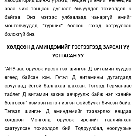
лабораторид шинжлүүлээд тэнцээгүй эмийг нөгөөд нь
аваа­ чиж тэнцсэн дүгнэлт бичүүлдэг тохиолдол ч
байгаа. Энэ мэтээс улбаалаад чанаргүй эмийг
монголчуудад “турших” болсон гэхэд хэтрүүлсэн
болохгүй биз.
ХӨЛДСӨН Д АМИНДЭМИЙГ ГЭСГЭЭГЭЭД ЗАРСАН УУ,
УСТГАСАН УУ
“АНУ-аас оруулж ирсэн гэх шингэн Д витамин хүүдээ
өгөөд байсан юм. Гэтэл Д витамины дутагдалд
оруулаад ёстой баллахаа шахсан. Тэгээд Германаас
таблет Д витамин захиж авчруулж байж нэг хэвийн
болгосон” хэмээн нэгэн иргэн фэйсбүүкт бичсэн байв.
Тэгвэл шингэн Д аминдэмийг тээвэрлэх явцдаа
хөлдөөн Монголд оруулж ирснийг гаалийнхан
саатуулсан тохиолдол бий. Тодруулбал, ноолуурын