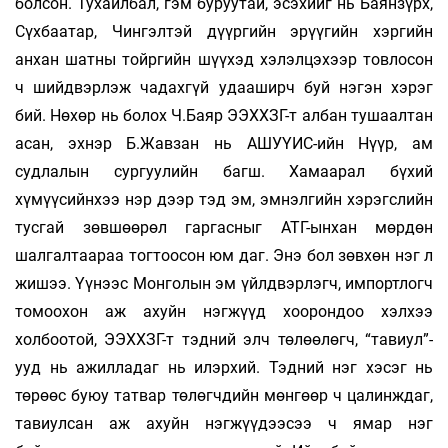
болсон. Тухайлбал, гэм буруутай, эсэхийг нь Баянзүрх,
Сүхбаатар, Чингэлтэй дүүргийн эрүүгийн хэргийн
анхан шатны тойргийн шүүхэд хэлэлцэхээр товлосон
ч шийдвэрлэж чадахгүй удааширч буй нэгэн хэрэг
бий. Нөхөр нь болох Ч.Баяр ЭЭХХЗГ-т албан тушаалтан
асан, эхнэр Б.Жавзан нь АШУҮИС-ийн Нүүр, ам
судлалын сургуулийн багш. Хамаарал бүхий
хүмүүсийнхээ нэр дээр тэд эм, эмнэлгийн хэрэгслийн
тусгай зөвшөөрөл гаргасныг АТГ-ынхан мөрдөн
шалгалтаараа тогтоосон юм даг. Энэ бол зөвхөн нэг л
жишээ. Үүнээс Монголын эм үйлдвэрлэгч, импортлогч
томоохон аж ахуйн нэгжүүд хоорондоо хэлхээ
холбоотой, ЭЭХХЗГ-т тэдний элч төлөөлөгч, “тавиул”-
ууд нь ажилладаг нь илэрхий. Тэдний нэг хэсэг нь
төрөөс буюу татвар төлөгчдийн мөнгөөр ч цалинждаг,
тавиулсан аж ахуйн нэгжүүдээсээ ч ямар нэг