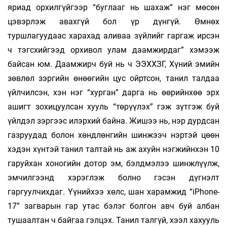
яриад орхилгүйгээр “буглааг нь шахаж” нэг мөсөн
цэвэрлэж авахгүй бол үр дүнгүй. Өмнөх
туршлагуудаас харахад аливаа зүйлийг гаргаж ирсэн
ч тэгсхийгээд орхивол улам даамжирдаг” хэмээж
байсан юм. Даамжирч буй нь ч ЭЭХХЗГ, Хүний эмийн
зөвлөл зэргийн өнөөгийн цус ойртсон, танил талдаа
үйлчилсэн, хэн нэг “хурган” дарга нь өөрийнхөө эрх
ашигт зохицуулсан хууль “төрүүлэх” гэж зүтгэж буй
үйлдэл зэргээс илэрхий байна. Жишээ нь, нэр дурдсан
газруудад болон хөндлөнгийн шинжээч нэртэй цөөн
хэдэн хүнтэй танил талтай нь аж ахуйн нэгжийнхэн 10
гаруйхан хоногийн дотор эм, бэлдмэлээ шинжлүүлж,
эмчилгээнд хэрэглэж болно гэсэн дүгнэлт
гаргуулчихдаг. Үүнийхээ хөлс, шан харамжид “iPhone-
17” загварын гар утас бэлэг болгон авч буй албан
тушаалтан ч байгаа гэлцэх. Танил талгүй, хээл хахууль