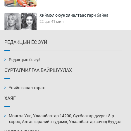
Хиймэл оюун хяналтаас гарч байна
22 цаг 41 мин
РЕДАКЦЫН ЁС ЗҮЙ
Эмэгтэйчүүд Бээжин, эрэгтэйчүүд Японд
бэлтгэл базаахаар хилийн дээс алхлаа
23 цаг 11 мин
Редакцын ёс зүй
СУРТАЛЧИЛГАА БАЙРШУУЛАХ
АНУ-ын Цэргийн кибер командлалаын
ажилтнууд амиа хорлох явдал эрс
нэмэгджээ
Үнийн санал харах
23 цаг 19 мин
ХАЯГ
Монголын шигшээ Хонконгийн багийг ялж,
эхний хожлоо авлаа
Монгол Улс, Улаанбаатар 14200, Сүхбаатар дүүрэг 8-р
23 цаг 41 мин
хороо, Алтангэрэлийн гудамж, Улаанбаатар зочид буудал