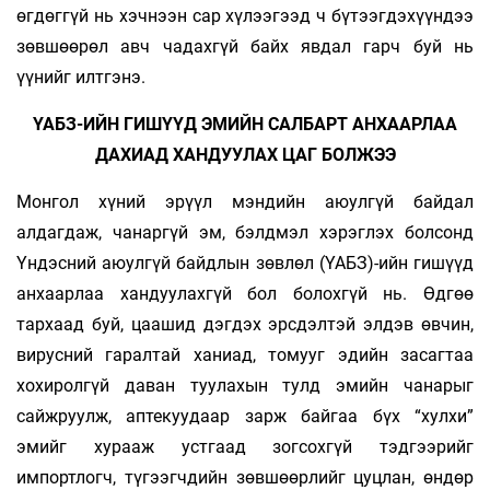
өгдөггүй нь хэчнээн сар хүлээгээд ч бүтээгдэхүүндээ
зөвшөөрөл авч чадахгүй байх явдал гарч буй нь
үүнийг илтгэнэ.
ҮАБЗ-ИЙН ГИШҮҮД ЭМИЙН САЛБАРТ АНХААРЛАА
ДАХИАД ХАНДУУЛАХ ЦАГ БОЛЖЭЭ
Монгол хүний эрүүл мэндийн аюулгүй байдал
алдагдаж, чанаргүй эм, бэлдмэл хэрэглэх болсонд
Үндэсний аюулгүй байдлын зөвлөл (ҮАБЗ)-ийн гишүүд
анхаарлаа хандуулахгүй бол болохгүй нь. Өдгөө
тархаад буй, цаашид дэгдэх эрсдэлтэй элдэв өвчин,
вирус­­ний гаралтай ханиад, томууг эдийн засагтаа
хохиролгүй даван туулахын тулд эмийн чанарыг
сайжруулж, аптекуудаар зарж байгаа бүх “хулхи”
эмийг хурааж устгаад зогсохгүй тэдгээрийг
импортлогч, түгээгчдийн зөвшөөрлийг цуцлан, өндөр