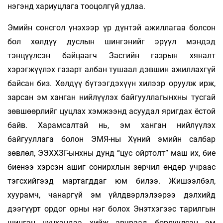
нэгэнд хариуцлага тооцолгүй удлаа.
Эмийн сонсгол үнэхээр үр дүнтэй ажиллагаа болсон
бол хөлдүү дуслын шингэнийг эрүүл мэндэд
тэнцүүлсэн байцаагч Засгийн газрын хяналт
хэрэгжүүлэх газарт албан тушаал дэвшин ажиллахгүй
байсан биз. Хөлдүү бүтээгдэхүүн хилээр оруулж ирж,
зарсан эм ханган нийлүүлэх байгууллагынхны тусгай
зөвшөөрлийг цуцлах хэмжээнд асуудал яригдах ёстой
байв. Харамсалтай нь, эм ханган нийлүүлэх
байгууллага болон ЭМЯ-ны Хүний эмийн салбар
зөвлөл, ЭЭХХЗГ-ынхны дунд “цус ойртолт” маш их, бие
биенээ хэрсэн ашиг сонирхлын зөрчил өндөр учраас
тэгсхийгээд мартагддаг юм билээ. Жишээлбэл,
хуурамч, чанаргүй эм үйлдвэрлэлээрээ дэлхийд
дээгүүрт ордог орны нэг болох Энэтхэгээс тарилгын
шингэн цүнхэндээ хийж авчраад борлуулсан эм