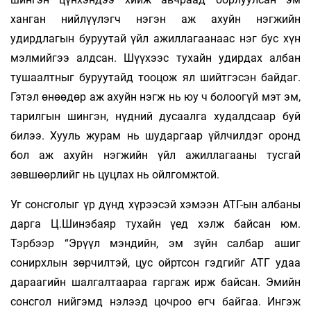
ханган нийлүүлэгч нэгэн аж ахуйн нэгжийн
удирдлагын буруутай үйл ажиллагаанаас нэг бус хүн
мэлмийгээ алдсан. Шүүхээс тухайн удирдах албан
тушаалтныг буруутайд тооцож ял шийтгэсэн байдаг.
Гэтэл өнөөдөр аж ахуйн нэгж нь юу ч болоогүй мэт эм,
тарилгын шингэн, нүдний дусаалга худалдсаар буй
билээ. Хууль журам нь шударгаар үйлчилдэг оронд
бол аж ахуйн нэгжийн үйл ажиллагааны тусгай
зөвшөөрлийг нь цуцлах нь ойлгомжтой.
Уг сонсголыг үр дүнд хүрээсэй хэмээн АТГ-ын албаны
дарга Ц.Шинэбаяр тухайн үед хэлж байсан юм.
Тэрбээр “Эрүүл мэндийн, эм зүйн салбар ашиг
сонирхлын зөрчилтэй, цус ойртсон гэдгийг АТГ удаа
дараагийн шалгалтаараа гаргаж ирж байсан. Эмийн
сонсгол нийгэмд нэлээд цочроо өгч байгаа. Ингэж