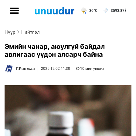
30°C
3593.87
$
Нүүр
Нийтлэл
Эмийн чанар, аюулгүй байдал
авлигаас үүдэн алсарч байна
Г.Равжаа
2025-12-02 11:30
10 мин унших