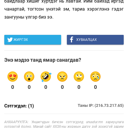
байдлаар хишиг хүртдэг нь лавтай. Ийм байхад иргэд
чанартай, тогтсон үнэтэй эм, тариа хэрэглэнэ гэдэг
зангууны үлгэр биз ээ.
ЖИРГЭХ
ХУВААЛЦАХ
Энэ мэдээ танд ямар санагдав?
0
0
0
0
0
0
Сэтгэгдэл: (1)
Таны IP: (216.73.217.65)
АНХААРУУЛГА: Уншигчдын бичсэн сэтгэгдэлд unuudur.mn хариуцлага
хүлээхгүй болно. Манай сайт ХХЗХ-ны журмын дагуу зүй зохисгүй зарим