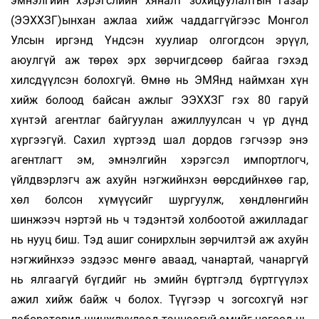
эмнэлгийн хэрэгслийн хяналт зохицуулалтын газар
(ЭЭХХЗГ)ынхан ажлаа хийж чаддаггүйгээс Монгол
Улсын иргэнд Үндсэн хуулиар олгогдсон эрүүл,
аюулгүй аж төрөх эрх зөрчигдсөөр байгаа гэхэд
хилсдүүлсэн болохгүй. Өмнө нь ЭМЯнд наймхан хүн
хийж болоод байсан ажлыг ЭЭХХЗГ гэх 80 гаруй
хүнтэй агентлаг байгуулан ажиллуулсан ч үр дүнд
хүргээгүй. Сахил хүртээд шал дордов гэгчээр энэ
агентлагт эм, эмнэлгийн хэрэгсэл импортлогч,
үйлдвэрлэгч аж ахуйн нэгжийнхэн өөрсдийнхөө гар,
хөл болсон хүмүүсийг шургуулж, хөндлөнгийн
шинжээч нэртэй нь ч тэдэнтэй холбоотой ажилладаг
нь нууц биш. Тэд ашиг сонирхлын зөрчилтэй аж ахуйн
нэгжийнхээ эздээс мөнгө аваад, чанартай, чанаргүй
нь ялгаагүй бүгдийг нь эмийн бүртгэлд бүртгүүлэх
ажил хийж байж ч болох. Түүгээр ч зогсохгүй нэг