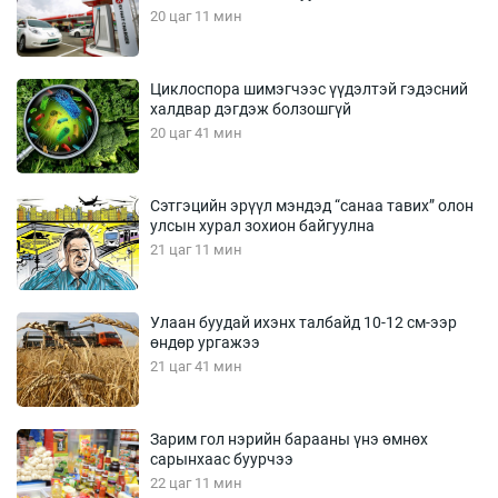
20 цаг 11 мин
Циклоспора шимэгчээс үүдэлтэй гэдэсний
халдвар дэгдэж болзошгүй
20 цаг 41 мин
Сэтгэцийн эрүүл мэндэд “санаа тавих” олон
улсын хурал зохион байгуулна
21 цаг 11 мин
Улаан буудай ихэнх талбайд 10-12 см-ээр
өндөр ургажээ
21 цаг 41 мин
Зарим гол нэрийн барааны үнэ өмнөх
сарынхаас буурчээ
22 цаг 11 мин