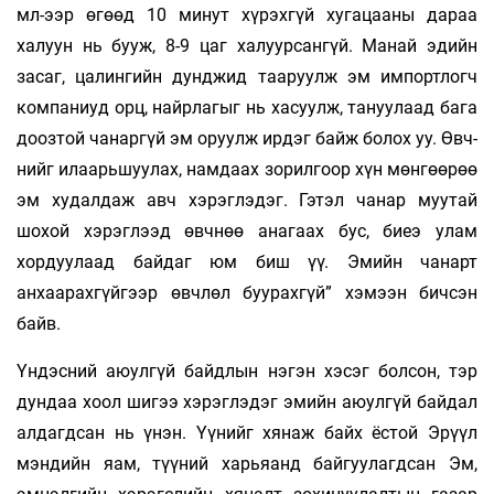
мл-ээр өгөөд 10 минут хүрэхгүй хуга­цаа­ны дараа
халуун нь бууж, 8-9 цаг халуурсангүй. Манай эдийн
засаг, цалингийн дунджид тааруулж эм импортлогч
компаниуд орц, найрлагыг нь хасуулж, тануулаад бага
доозтой чанаргүй эм оруулж ирдэг байж болох уу. Өвч­
нийг илаарьшуулах, намдаах зорилгоор хүн мөнгөөрөө
эм худалдаж авч хэрэглэдэг. Гэтэл чанар муутай
шохой хэрэглээд өвчнөө анагаах бус, биеэ улам
хордуулаад байдаг юм биш үү. Эмийн чанарт
анхаарахгүйгээр өвчлөл буурахгүй” хэмээн бичсэн
байв.
Үндэсний аюулгүй байдлын нэгэн хэсэг болсон, тэр
дундаа хоол шигээ хэрэглэдэг эмийн аюулгүй байдал
алдагдсан нь үнэн. Үүнийг хянаж байх ёстой Эрүүл
мэндийн яам, түүний харьяанд байгуулагдсан Эм,