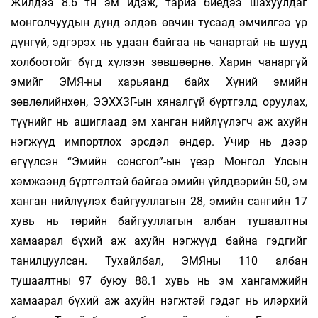
Жилдээ 8.6 тн эм идэж, тариа биедээ шахуулдаг
монголчуудын дунд элдэв өвчин тусаад эмчилгээ үр
дүнгүй, эдгэрэх нь удаан байгаа нь чанартай нь шууд
холбоотойг бүгд хүлээн зөвшөөрнө. Харин чанаргүй
эмийг ЭМЯ-ны харьяанд байх Хүний эмийн
зөвлөлийнхөн, ЭЭХХЗГ-ын хяналгүй бүртгэлд оруулах,
түүнийг нь ашиглаад эм ханган нийлүүлэгч аж ахуйн
нэгжүүд импортлох эрсдэл өндөр. Учир нь дээр
өгүүлсэн “Эмийн сонсгол”-ын үеэр Монгол Улсын
хэмжээнд бүртгэлтэй байгаа эмийн үйлдвэрийн 50, эм
ханган нийлүүлэх байгууллагын 28, эмийн сангийн 17
хувь нь төрийн байгууллагын албан тушаалтны
хамаарал бүхий аж ахуйн нэгжүүд байна гэдгийг
танилцуулсан. Тухайлбал, ЭМЯны 110 албан
тушаалтны 97 буюу 88.1 хувь нь эм хангамжийн
хамаарал бүхий аж ахуйн нэгжтэй гэдэг нь илэрхий