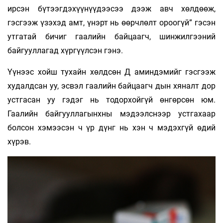
ирсэн бүтээгдэхүүнүүдээсээ дээж авч хөлдөөж,
гэсгээж үзэхэд амт, үнэрт нь өөрчлөлт ороогүй” гэсэн
утгатай бичиг гаалийн байцаагч, шинжилгээний
байгууллагад хүргүүлсэн гэнэ.
Үүнээс хойш тухайн хөлдсөн Д аминдэмийг гэсгээж
худалдсан уу, эсвэл гаалийн байцаагч­ дын хяналт дор
устгасан уу гэдэг нь тодорхойгүй өнгөрсөн юм.
Гаалийн байгууллагынхны мэдээлснээр устгахаар
болсон хэмээсэн ч үр дүнг нь хэн ч мэдэхгүй өдий
хүрэв.