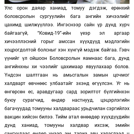
Улс орон даяар ханиад, томуу дэгдэж, ерөнхий
боловсролын сургуулийн бага ангийн хичээлийг
цахимд шилжүүллээ. Ингэснээр сайн үр дүнд хүрч
байгаагүй, “Ковид-19”-ийн үеэр эл аргаар
хичээллэсний горыг амссан хүүхдүүд мэдлэгийн
хоцрогдолтой болсныг хэн хүнгүй мэдэж байгаа. Гэвч
үүнийг үл ойшоон Боловсролын яамнаас бага, дунд
ангийнхны хи­ чээлийг цахимаар явуулахаар болов.
Үндсэн шалтгаан нь амьсгалын замын цочмог
халдварт өвчнөөс улбаатайг эхэнд өгүүлсэн. Уг нь
өнгөрсөн ес, аравдугаар сард зорилтот бүлгийнхэн
буюу сурагчид, өндөр настнууд, цэцэрлэгийн
багачуудад томууны халдвараас урьдчилан сэргийлэх
вакцин хийсэн билээ. Тийм атал өнөөдөр хүүхдүүдийн
дунд ханиад, томууны халдвар ихсэж, эмийн
сангуудаас өндөр үнээр эм, тариа авч хэрэглээд ч