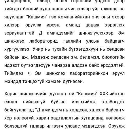
үйлдвэрлэл, төлбөр, эсвэл гэрээний үндсэн дээр
хийгдэх бөөний худалдааны чиглэлээр үйл ажиллагаа
явуулдаг “Кашмия” гэх компанийнхан энэ оны эхээр
хилээр оруулж ирсэн, аманд цацаж хэрэглэх
зориулалттай Д аминдэмийг шинжлүүлэхээр Эм
шинжлэх лабораторид гаалийн улсын байцаагч
хүргүүлжээ. Учир нь тухайн бүтээгдэхүүн нь хөлдсөн
байсан аж. Мэдээж хөлдсөн эм, бэлдмэл, биологийн
идэвхт бүтээгдэхүүн чанараа алдсан байх эрсдэлтэй.
Тиймдээ ч Эм шинжлэх лабораторийнхон эрүүл
мэндэд тэнцэхгүй хэмээн дүгнэсэн.
Харин шинжээчийн дүгнэлттэй “Кашмия” ХХК-ийнхан
санал нийлэхгүй буйгаа илэрхийлж, холбогдох
байгууллагад “Д аминдэм нь хөлдсөн, халсан байсан ч
хор нөлөөгүй, харин хадгалалтын хугацаанд нөлөөлж
болзошгүй талаар илгээгч улсаас мэдэгдсэн. Оруулж