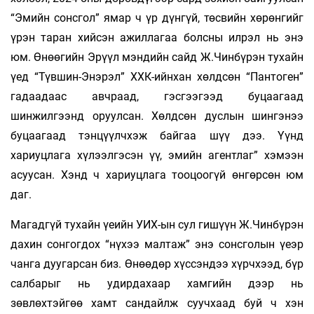
“Эмийн сонсгол” ямар ч үр дүнгүй, төсвийн хөрөнгийг
үрэн таран хийсэн ажиллагаа болсны илрэл нь энэ
юм. Өнөөгийн Эрүүл мэндийн сайд Ж.Чинбүрэн тухайн
үед “Түвшин-Энэрэл” ХХК-ийнхан хөлдсөн “Пантоген”
гадаадаас авчраад, гэсгээгээд буцаагаад
шинжилгээнд оруулсан. Хөлдсөн дуслын шингэнээ
буцаагаад тэнцүүлчхэж байгаа шүү дээ. Үүнд
хариуцлага хүлээлгэсэн үү, эмийн агентлаг” хэмээн
асуусан. Хэнд ч хариуцлага тооцоогүй өнгөрсөн юм
даг.
Магадгүй тухайн үеийн УИХ-ын сул гишүүн Ж.Чинбүрэн
дахин сонгогдох “нүхээ малтаж” энэ сонсголын үеэр
чанга дуугарсан биз. Өнөөдөр хүссэндээ хүрчхээд, бүр
салбарыг нь удирдахаар хамгийн дээр нь
зөвлөхтэйгөө хамт сандайлж суучхаад буй ч хэн