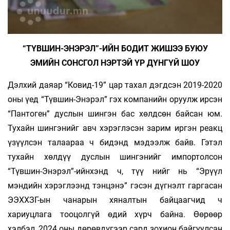
“ТҮВШИН-ЭНЭРЭЛ”-ИЙН БОДИТ ЖИШЭЭ БУЮУ
ЭМИЙН СОНСГОЛ НЭРТЭЙ ҮР ДҮНГҮЙ ШОУ
Дэлхий даяар “Ковид-19” цар тахал дэгдсэн 2019-2020
оны үед “Түвшин-Энэрэл” гэх компанийн оруулж ирсэн
“Пантоген” дуслын шингэн бас хөлдсөн байсан юм.
Тухайн шингэнийг авч хэрэглэсэн зарим иргэн реакц
үзүүлсэн талаараа ч бидэнд мэдээлж байв. Гэтэл
тухайн хөлдүү дуслын шингэнийг импортолсон
“Түвшин-Энэрэл”-ийнхэнд ч, түү­ нийг нь “Эрүүл
мэндийн хэрэглээнд тэнцэнэ” гэсэн дүгнэлт гаргасан
ЭЭХХЗГ-ын чанарын хяналтын байцаагчид ч
хариуцлага тооцолгүй өдий хүрч байна. Өөрөөр
хэлбэл, 2024 оны дөрөвдүгээр сард зохион байгуулсан