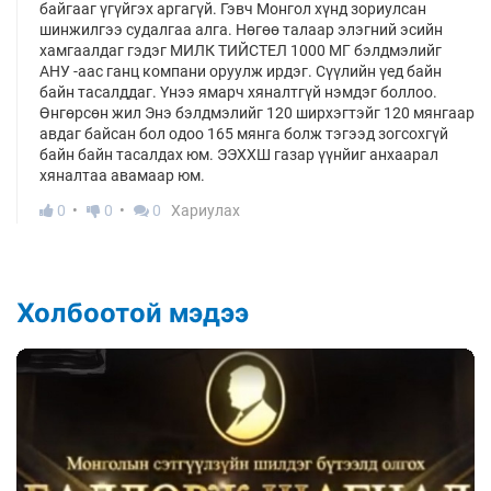
байгааг үгүйгэх аргагүй. Гэвч Монгол хүнд зориулсан
шинжилгээ судалгаа алга. Нөгөө талаар элэгний эсийн
хамгаалдаг гэдэг МИЛК ТИЙСТЕЛ 1000 МГ бэлдмэлийг
АНУ -аас ганц компани оруулж ирдэг. Сүүлийн үед байн
байн тасалддаг. Үнээ ямарч хяналтгүй нэмдэг боллоо.
Өнгөрсөн жил Энэ бэлдмэлийг 120 ширхэгтэйг 120 мянгаар
авдаг байсан бол одоо 165 мянга болж тэгээд зогсохгүй
байн байн тасалдах юм. ЭЭХХШ газар үүнйиг анхаарал
хяналтаа авамаар юм.
0
0
0
Хариулах
Холбоотой мэдээ