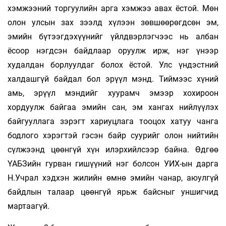
хэмжээний торгуулийн арга хэмжээ авах ёстой. Мөн
олон улсын зах зээлд хүлээн зөвшөөрөгдсөн эм,
эмийн бүтээгдэхүүнийг үйлдвэрлэгчээс нь албан
ёсоор нэгдсэн байдлаар оруулж ирж, нэг үнээр
худалдан борлуулдаг болох ёстой. Улс үндэстний
халдашгүй байдал бол эрүүл мэнд. Тиймээс хүний
амь, эрүүл мэндийг хуурамч эмээр хохироон
хордуулж байгаа эмийн сан, эм хангах нийлүүлэх
байгууллага зэрэгт хариуцлага тооцох хатуу чанга
бодлого хэрэгтэй гэсэн байр суурийг олон нийтийн
сүлжээнд цөөнгүй хүн илэрхийлсээр байна. Өдгөө
ҮАБЗийн гурван гишүүний нэг болсон УИХ-ын дарга
Н.Учрал хэдхэн жилийн өмнө эмийн чанар, аюулгүй
байдлын талаар цөөнгүй ярьж байсныг уншигчид
мартаагүй.