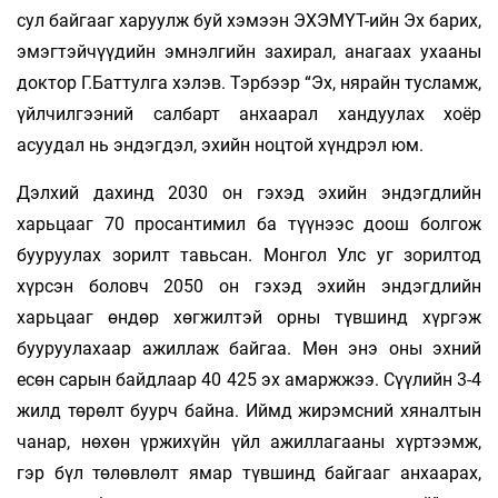
сул байгааг харуулж буй хэмээн ЭХЭМҮТ-ийн Эх барих,
эмэгтэйчүүдийн эмнэлгийн захирал, анагаах ухааны
доктор Г.Баттулга хэлэв. Тэрбээр “Эх, нярайн тусламж,
үйлчилгээний салбарт анхаарал хандуулах хоёр
асуудал нь эндэгдэл, эхийн ноцтой хүндрэл юм.
Дэлхий дахинд 2030 он гэхэд эхийн эндэгдлийн
харьцааг 70 просантимил ба түүнээс доош болгож
бууруулах зорилт тавьсан. Монгол Улс уг зорилтод
хүрсэн боловч 2050 он гэхэд эхийн эндэгдлийн
харьцааг өндөр хөгжилтэй орны түвшинд хүргэж
бууруулахаар ажиллаж байгаа. Мөн энэ оны эхний
есөн сарын байдлаар 40 425 эх амаржжээ. Сүүлийн 3-4
жилд төрөлт буурч байна. Иймд жирэмсний хяналтын
чанар, нөхөн үржихүйн үйл ажиллагааны хүртээмж,
гэр бүл төлөвлөлт ямар түвшинд байгааг анхаарах,