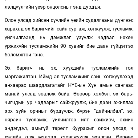
лэлцүүлгийн үеэр онцолсныг энд дурдъя.
Олон улсад хийсэн сүүлийн үеийн судалгааны дүнгээс
харахад эх баригчийг сайн сургаж, хөгжүүлж, тусламж,
үйлчилгээнд нь дэмжлэг үзүүлж чадвал нөхөн
үржихүйн тусламжийн 90 хувийг бие даан гүйцэтгэх
боломжтой гэнэ.
Эх баригч нь эх, хүүхдийн тусламжийн гол
мэргэжилтэн. Иймд эл тусламжийг сайн хөгжүүлэхэд
анхаарах шаардлагатайг НҮБ-ын Хүн амын сангаас
манай улсад зөвлөж байв. Өөрөөр хэлбэл, эх барь­
чигчдын ур чадварыг сайжруулж, бие даан ажиллах
эрх зүйн орчныг бүрдүүлж, бүрэн “дайчилбал”, эх,
нярайн тусламж, үйлчилгээ илт сайжирч, эхийн
эндэгдэл, амьгүй төрөлт буурахыг олон улсад ч
хэдийн олж мэдээд хэрэгжүүлж эхэлсэн. Өөрөөр