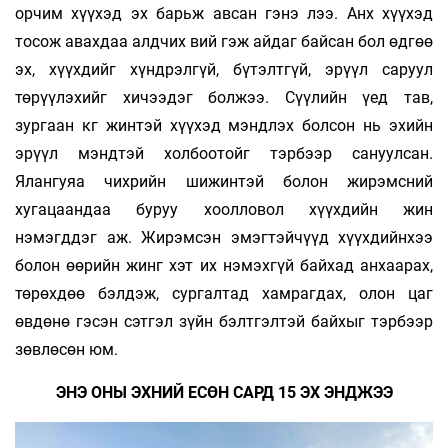
орчим хүүхэд эх барьж авсан гэнэ лээ. Анх хүүхэд
тосож авахдаа алдчих вий гэж айдаг байсан бол өдгөө
эх, хүүхдийг хүндрэлгүй, бүтэлтгүй, эрүүл саруул
төрүүлэхийг хичээдэг болжээ. Сүүлийн үед тав,
зургаан кг жинтэй хүүхэд мэндлэх болсон нь эхийн
эрүүл мэндтэй холбоотойг тэрбээр сануулсан.
Ялангуяа чихрийн шижинтэй болон жирэмсний
хугацаандаа буруу хоолловол хүүх­­дийн жин
нэмэгддэг аж. Жирэмсэн эмэгтэйчүүд хүүхдийнхээ
болон өөрийн жинг хэт их нэмэхгүй байхад анхаарах,
төрөхдөө бэлдэж, сургалтад хамрагдах, олон цаг
өвдөнө гэсэн сэтгэл зүйн бэлтгэлтэй байхыг тэрбээр
зөвлөсөн юм.
ЭНЭ ОНЫ ЭХНИЙ ЕСӨН САРД 15 ЭХ ЭНДЖЭЭ