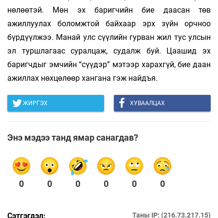
нөлөөтэй. Мөн эх баригчийн бие даасан төв
ажиллуулах боломжтой байхаар эрх зүйн орчноо
бүрдүүлжээ. Манай улс сүүлийн гурван жил тус улсын
эл туршлагаас суралцаж, судалж буй. Цаашид эх
баригчдыг эмчийн “сүүдэр” мэтээр харахгүй, бие даан
ажиллах нөхцөлөөр хангана гэж найдъя.
ЖИРГЭХ
ХУВААЛЦАХ
Энэ мэдээ танд ямар санагдав?
0
0
0
0
0
0
Сэтгэгдэл:
Таны IP: (216.73.217.15)