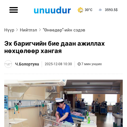
30°C
3593.5
$
Нүүр
Нийтлэл
“Өнөөдөр”-ийн сэдэв
Эх баригчийн бие даан ажиллах
нөхцөлөөр хангая
Ч.Болортуяа
2025-12-08 10:30
7 мин унших