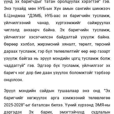
үүнд эх баригчдыг татан оролцуулах хэрэгтэй” гэв.
Энэ тухайд мөн НҮБ-ын Хүн амын сангийн шинжээч
Б.Цэндмаа “ДЭМБ, НҮБ-аас эх баригчийн тусламж,
үйлчилгээний чанар, хүртээмжийг сайжруулах
чиглэлд анхаарч байна. Эх баригчийн тусламж,
үйлчилгээг хэсэгчилсэн байдалтай үзүүлж байна.
Өөрөөр хэлбэл, жирэмсний хяналт, төрөлт, төрсний
дараах тусламж, гэр бүл төлөвлөлтийг өөр өөр газарт
үзүүлж байгаа нь эрүүл мэндийн цогц тусламж болж
чаддаггүй” гэв. Эдгээр бүх тусламж, үйлчилгээг эх
баригч нэг дор бие даан үзүүлэх боломжтойг тэрбээр
онцолсон.
Эрүүл мэндийн сайдын тушаалаар энэ онд “Эх
баригчийг хөгжүүлэх арга хэмжээний тө­лөвлөгөө
2025-2028”-ыг баталсан билээ. Үүний хүрээнд ЭМЯ-ны
дэргэдэх Эх барих, эмэгтэйчүүд судлалын