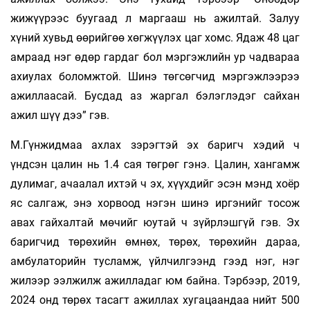
жижүүрээс буугаад л маргааш нь ажилтай. Залуу
хүний хувьд өөрийгөө хөгжүүлэх цаг хомс. Ядаж 48 цаг
амраад нэг өдөр гардаг бол мэргэжлийн ур чадвараа
ахиулах боломжтой. Шинэ төгсөгчид мэргэжлээрээ
ажиллаасай. Бусдад аз жаргал бэлэглэдэг сайхан
ажил шүү дээ” гэв.
М.Гүнжидмаа ахлах зэрэгтэй эх баригч хэдий ч
үндсэн цалин нь 1.4 сая төгрөг гэнэ. Цалин, хангамж
дулимаг, ачаалал ихтэй ч эх, хүүхдийг эсэн мэнд хоёр
яс салгаж, энэ хорвоод нэгэн шинэ иргэнийг тосож
авах гайхалтай мөчийг юутай ч зүйрлэшгүй гэв. Эх
баригчид төрөхийн өмнөх, төрөх, төрөхийн дараа,
амбулаторийн тусламж, үйлчилгээнд гээд нэг, нэг
жилээр ээлжилж ажилладаг юм байна. Тэрбээр, 2019,
2024 онд төрөх тасагт ажиллах хугацаандаа нийт 500