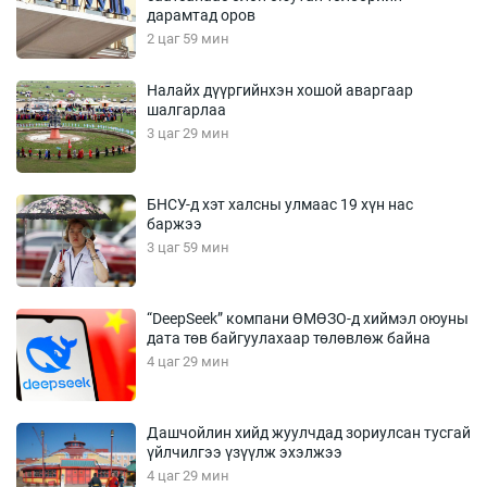
дарамтад оров
2 цаг 59 мин
Налайх дүүргийнхэн хошой аваргаар
шалгарлаа
3 цаг 29 мин
БНСУ-д хэт халсны улмаас 19 хүн нас
баржээ
3 цаг 59 мин
“DeepSeek” компани ӨМӨЗО-д хиймэл оюуны
дата төв байгуулахаар төлөвлөж байна
4 цаг 29 мин
Дашчойлин хийд жуулчдад зориулсан тусгай
үйлчилгээ үзүүлж эхэлжээ
4 цаг 29 мин