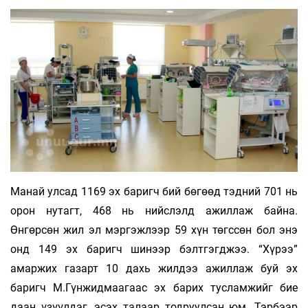
Манай улсад 1169 эх баригч бий бөгөөд тэдний 701 нь
орон нутагт, 468 нь нийслэлд ажиллаж байна.
Өнгөрсөн жил эл мэргэжлээр 59 хүн төгссөн бол энэ
онд 149 эх баригч шинээр бэлтгэгджээ. “Хүрээ”
амаржих газарт 10 дахь жилдээ ажиллаж буй эх
баригч М.Гүнжидмаагаас эх барих тусламжийг бие
даан үзүүлдэг, эсэх талаар тодруулсан юм. Тэрбээр