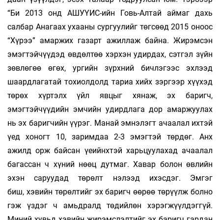
“Би 2013 онд АШУҮИС-ийн Говь-Алтай аймаг дахь
салбар Анагаах ухааны сургуулийг төгсөөд 2015 оноос
“Хүрээ” амаржих газарт ажиллаж байна. Жирэмсэн
эмэгтэйчүүдэд өвдөлтөө хэрхэн удирдах, сэтгэл зүйн
зөвлөгөө өгөх, ургийн зүрхний бичлэгээс эхлээд
шаардлагатай тохиолдолд тариа хийх зэргээр хүүхэд
төрөх хүртэлх үйл явцыг хянаж, эх баригч,
эмэгтэйчүүдийн эмчийн удирдлага дор амар­жуулах
нь эх баригчийн үүрэг. Манай эмнэлэгт ачаалал ихтэй
үед хоногт 10, заримдаа 2-3 эмэгтэй төрдөг. Анх
ажилд орж байсан үеийнхтэй харьцуулахад ачаалал
багассан ч хүний нөөц дутмаг. Хавар болон өвлийн
эхэн саруудад төрөлт нэлээд ихэсдэг. Эмгэг
биш, хэвийн төрөлтийг эх баригч өөрөө төрүүлж болно
гэж үздэг ч амьдралд төдийлөн хэрэгжүүлдэггүй.
Миний хувьд хэвийн жи­рэмслэл­тийг эх баригч гардан