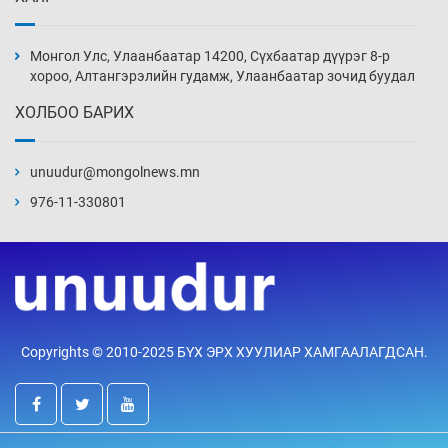
Иран тэсэж үлдсэн ч удаан хугацаанд хүнд
үеийг туулна
Монгол Улс, Улаанбаатар 14200, Сүхбаатар дүүрэг 8-р
6 цаг 59 мин
хороо, Алтангэрэлийн гудамж, Улаанбаатар зочид буудал
ХОЛБОО БАРИХ
Боловсролын зээлийн сангаар гадаадад
суралцагчдын амьжиргааны зардлын
хэмжээг шинэчлэн тогтоох нь
unuudur@mongolnews.mn
7 цаг 29 мин
976-11-330801
Монголын баг Абу Дабид медалийн хур
буулгаж байна
7 цаг 59 мин
Б.Учрал, Ё.Пүрэвдаш нар Азийн АШТ-д
Copyrights © 2010-2025 БҮХ ЭРХ ХУУЛИАР ХАМГААЛАГДСАН.
мөнгө, хүрэл медаль хүртэв
8 цаг 26 мин
Нөөцийн махны худалдаа, борлуулалтыг