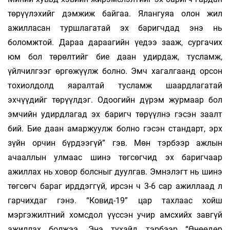
төрүүлэхийг дэмжиж байгаа. Ялангуяа олон жил
ажилласан туршлагатай эх баригчдад энэ нь
боломжтой. Дараа дараагийн үедээ зааж, сургачих
юм бол төрөлтийг бие даан удирдаж, тусламж,
үйлчилгээг өргөжүүлж болно. Эмч хагалгаанд орсон
тохиолдолд яаралтай тусламж шаардлагатай
эхчүүдийг төрүүлдэг. Одоогийн дүрэм журмаар бол
эмчийн удирдлагад эх баригч төрүүлнэ гэсэн заалт
бий. Бие даан амаржуулж болно гэсэн стандарт, эрх
зүйн орчин бүрдээгүй” гэв. Мөн тэрбээр ажлын
ачааллын улмаас шинэ төгсөгчид эх баригчаар
ажиллах нь ховор болсныг дуулгав. Эмнэлэгт нь шинэ
төгсөгч бараг ирддэггүй, ирсэн ч 3-6 сар ажиллаад л
гарчихдаг гэнэ. “Ковид-19” цар тахлаас хойш
мэргэжилтний хомсдол үүссэн учир амсхийх завгүй
ажиллах болжээ. Энэ тухайд тэрбээр “Өнөөдөр