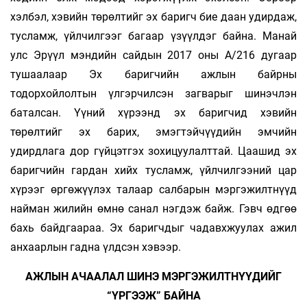
хэлбэл, хэвийн төрөлтийг эх баригч бие даан удирдаж,
тусламж, үйлчилгээг багаар үзүүлдэг байна. Манай
улс Эрүүл мэндийн сайдын 2017 оны А/216 дугаар
тушаалаар Эх баригчийн ажлын байрны
тодорхойлолтын үл­гэрчилсэн загварыг шинэчлэн
баталсан. Үүний хүрээнд эх баригчид хэвийн
төрөлтийг эх барих, эмэгтэйчүүдийн эмчийн
удирдлага дор гүйцэт­гэх зохицуулалттай. Цаашид эх
баригчийн гардан хийх тусламж, үйлчилгээний цар
хүрээг өргөжүүлэх талаар салбарын мэргэжилтнүүд
найман жилийн өмнө санал нэгдэж байж. Гэвч өдгөө
бахь байдгаараа. Эх баригчдыг чадавхжуулах ажил
анхаарлын гадна үлдсэн хэвээр.
АЖЛЫН АЧААЛАЛ ШИНЭ МЭРГЭЖИЛТНҮҮДИЙГ
“ҮРГЭЭЖ” БАЙНА