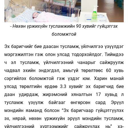
- Нөхөн үржихүйн тусламжийн 90 хувийг гүйцэтгэх
боломжтой
Эх баригчийг бие даасан тусламж, үйлчил­гээ үзүүлдэг
мэргэжилтэн гэж олон улсад тодорхойлдог. Тиймдээ
ч эл тусламж, үйлчилгээний чанарыг сайжруулж
чадвал эхийн эндэгдэл, амьгүй төрөлтөөс 60 хувь
сэргийлэх боломжтой гэж үздэг юм. Харин манай
улсад төрөлтийн ердөө 3.3 хувийг эх баригчид бие
даан удир­даж, жирэмсний хяналтын 17 хувьд л
тусламж үзүүлж байгааг өнгөрсөн сард Эрүүл
мэндийн яаманд болсон “Эх баригчаар гүйцэтгүүлэх
эх, нярай, нөхөн үржихүйн эрүүл мэндийн тусламж,
үйлчилгээний хүртээмжийг сайжруулах нь” хэ­­