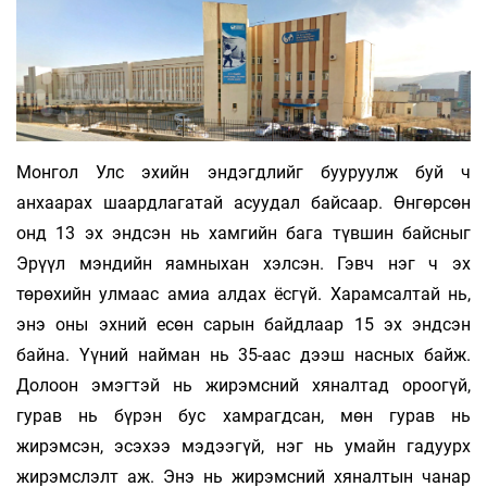
Монгол Улс эхийн эндэгдлийг бууруулж буй ч
анхаарах шаардлагатай асуудал байсаар. Өнгөрсөн
онд 13 эх эндсэн нь хамгийн бага түвшин байсныг
Эрүүл мэндийн яамныхан хэлсэн. Гэвч нэг ч эх
төрөхийн улмаас амиа алдах ёсгүй. Харамсалтай нь,
энэ оны эхний есөн сарын байдлаар 15 эх эндсэн
байна. Үүний найман нь 35-аас дээш насных байж.
Долоон эмэгтэй нь жирэмсний хяналтад ороогүй,
гурав нь бүрэн бус хамрагдсан, мөн гурав нь
жирэмсэн, эсэхээ мэдээгүй, нэг нь умайн гадуурх
жирэмслэлт аж. Энэ нь жирэмсний хяналтын чанар