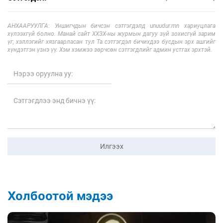
АНХААРУУЛГА: Уншигчдын бичсэн сэтгэгдэлд unuudur.mn хариуцлага
хүлээхгүй болно. Манай сайт ХХЗХ-ны журмын дагуу зүй зохисгүй зарим
үг, хэллэгийг хязгаарласан тул Та сэтгэгдэл бичихдээ бусдын эрх ашгийг
хүндэтгэн үзнэ үү. Хэм хэмжээ зөрчсөн сэтгэгдлийг админ устгах эрхтэй.
Илгээх
Холбоотой мэдээ