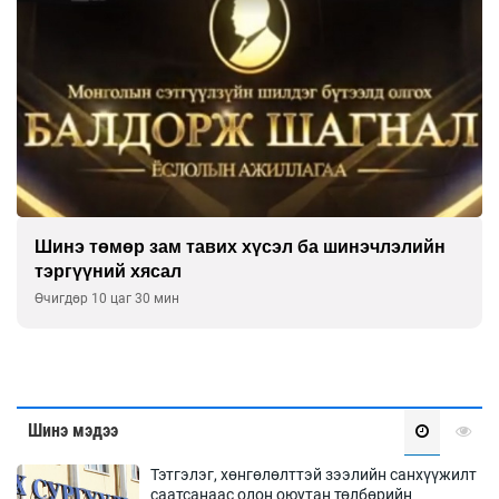
Шинэ төмөр зам тавих хүсэл ба шинэчлэлийн
тэргүүний хясал
Өчигдөр 10 цаг 30 мин
Шинэ мэдээ
Тэтгэлэг, хөнгөлөлттэй зээлийн санхүүжилт
саатсанаас олон оюутан төлбөрийн