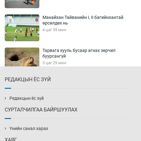
Манайхан Тайванийн I, II багийнхантай
өрсөлдөх нь
4 цаг 59 мин
Тарвага хууль бусаар агнах зөрчил
буурсангүй
5 цаг 29 мин
РЕДАКЦЫН ЁС ЗҮЙ
Х.Улам-Өрнөх байр урагшилж, долоод
жагсжээ
5 цаг 59 мин
Редакцын ёс зүй
СУРТАЛЧИЛГАА БАЙРШУУЛАХ
Ж.Лхагвабат өсвөр үеийнхний ДАШТ-ийг
дэнсэлнэ
Үнийн санал харах
6 цаг 29 мин
ХАЯГ