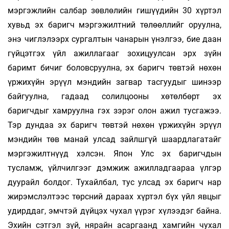
мэргэжлийн салбар зөвлөлийн гишүүдийн 30 хүртэл
хувьд эх баригч мэргэжилтний төлөөллийг оруулна,
энэ чиглэлээрх сургалтын чанарын үнэлгээ, бие даан
гүйцэтгэх үйл ажиллагааг зохицуулсан эрх зүйн
баримт бичиг боловсруулна, эх баригч төвтэй нөхөн
үржихүйн эрүүл мэндийн загвар тасгуудыг шинээр
байгуулна, гадаад солилцооны хөтөлбөрт эх
баригчдыг хамруулна гэх зэрэг олон ажил тусгажээ.
Тэр дундаа эх баригч төвтэй нөхөн үржихүйн эрүүл
мэндийн төв манай улсад зайлшгүй шаардлагатайг
мэргэжилтнүүд хэлсэн. Япон Улс эх баригчдын
тусламж, үйлчилгээг дэмжиж ажилладгаараа үлгэр
дуурайл болдог. Тухайлбал, тус улсад эх баригч нар
жирэмслэлтээс төрсний дараах хүртэл бүх үйл явцыг
удирддаг, эмчтэй дүйцэх чухал үүрэг хүлээдэг байна.
Эхийн сэтгэл зүй, нярайн асаргаанд хамгийн чухал