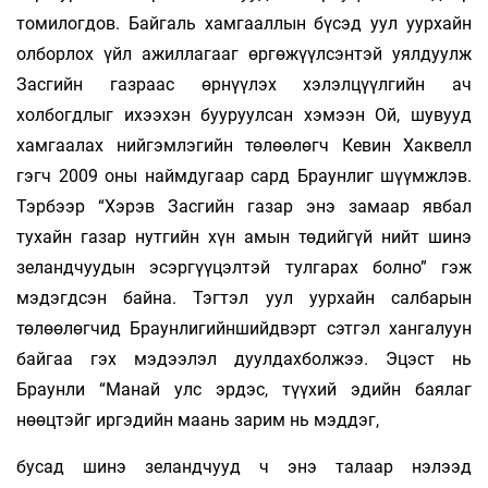
томилогдов. Байгаль хамгааллын бүсэд уул уурхайн
олборлох үйл ажиллагааг өргөжүүлсэнтэй уялдуулж
Засгийн газраас өрнүүлэх хэлэлцүүлгийн ач
холбогдлыг ихээхэн бууруулсан хэмээн Ой, шувууд
хамгаалах нийгэмлэгийн төлөөлөгч Кевин Хаквелл
гэгч 2009 оны наймдугаар сард Браунлиг шүүмжлэв.
Тэрбээр “Хэрэв Засгийн газар энэ замаар явбал
тухайн газар нутгийн хүн амын төдийгүй нийт шинэ
зеландчуудын эсэргүүцэлтэй тулгарах болно” гэж
мэдэгдсэн байна. Тэгтэл уул уурхайн салбарын
төлөөлөгчид Браунлигийншийдвэрт сэтгэл хангалуун
байгаа гэх мэдээлэл дуулдахболжээ. Эцэст нь
Браунли “Манай улс эрдэс, түүхий эдийн баялаг
нөөцтэйг иргэдийн маань зарим нь мэддэг,
бусад шинэ зеландчууд ч энэ талаар нэлээд