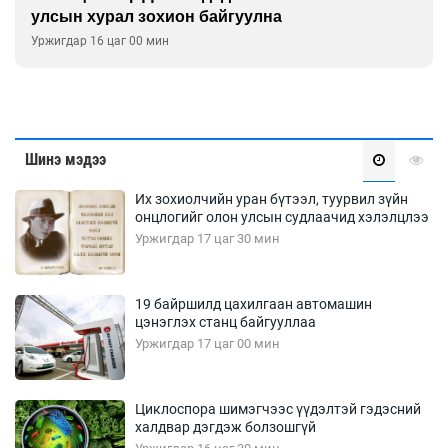
улсын хурал зохион байгуулна
Уржигдар 16 цаг 00 мин
Шинэ мэдээ
Их зохиолчийн уран бүтээл, туурвил зүйн
онцлогийг олон улсын судлаачид хэлэлцлээ
Уржигдар 17 цаг 30 мин
19 байршилд цахилгаан автомашин
цэнэглэх станц байгууллаа
Уржигдар 17 цаг 00 мин
Циклоспора шимэгчээс үүдэлтэй гэдэсний
халдвар дэгдэж болзошгүй