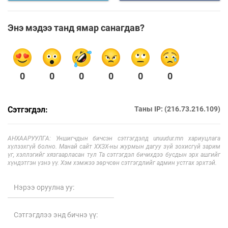
Энэ мэдээ танд ямар санагдав?
0
0
0
0
0
0
Сэтгэгдэл:
Таны IP: (216.73.216.109)
АНХААРУУЛГА: Уншигчдын бичсэн сэтгэгдэлд unuudur.mn хариуцлага
хүлээхгүй болно. Манай сайт ХХЗХ-ны журмын дагуу зүй зохисгүй зарим
үг, хэллэгийг хязгаарласан тул Та сэтгэгдэл бичихдээ бусдын эрх ашгийг
хүндэтгэн үзнэ үү. Хэм хэмжээ зөрчсөн сэтгэгдлийг админ устгах эрхтэй.