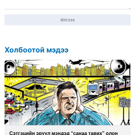
Илгээх
Холбоотой мэдээ
Сэтгэцийн эрүүл мэндэд “санаа тавих” олон