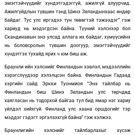
эмэгтэйчүүдийг хүндэтгэдэггүй, ажилгүй алуурчид.
Ажилгүйдлын түвшин тэнд Шинэ Зеландынхаас өндөр
байдаг. Тус улс иргэдээ тун төвөгтэй тэжээдэг” гэж
хариуд нь мэдэгдсэн байна. Түүний хэлснээр бол
Скандинавын энэ улсад аллага их байдаг, хүмүүсийнх
нь боловсролын түвшин доогуур, эмэгтэйчүүдийг
хүндэтгэх тухайд ярих ч юм биш аж.
Браунли ийн хэлснийг Финландын хэвлэл, мэдээллийн
хэрэгслүүдээр хэлэлцсэн байна. Финландын Гадаад
хэргийн сайд Эркки Туонмиоя “Энэ тайлбар нь
Финландын биш Шинэ Зеландын улс төрчдөд
хаягласан нь тодорхой байгаа тул бид ямар нэг хариу
үйлдэл хийхгүй. Финланд улс хаана оршдогийг тэр
мэддэг гэдэгт эргэлзэхгүй байна” гэж хэлжээ.
Браунлигийн хэлснийг тайлбарлахыг хүсэж