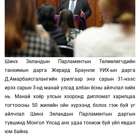
Шинэ Зеландын Парламентын Төлөөлөгчдийн
танхимын дарга Жерард Браунли УИХ-ын дарга
Д.Амарбаясгалангийн урилгаар энэ сарын 31-нээс
ирэх сарын 3-нд манай улсад албан ёсны айлчлал хийх
нь. Манай хоёр улсын хооронд дипломат харилцаа
тогтоосны 50 жилийн ойн хүрээнд болох гэж буй уг
айлчлал Шинэ Зеландын Парламентын даргын
түвшинд Монгол Улсад анх удаа тохиож буй үйл явдал
юм байна.