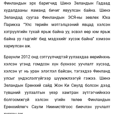
Финландын эрх баригчид Шинэ Зеландын Гадаад
худалдааны яаманд бичиг явуулсан байна. Шинэ
Зеландад суугаа Финландын ЭСЯ-ны зөвлөх Юха
Парикха “Улс төрийн мэтгэлцээний явцад хэлсэн
хэтрүүлгийн тухай ярьж байна уу, эсвэл өөр юм ярьж
байна уу гэдгийг бид мэдэхийг хүсэж байна” хэмээн
хариулсан аж.
Браунли 2012 онд сэтгүүлчидтэй уулзахдаа өөрийнхнь
хэлсэн үгэнд гомдсон хүн бүхнээс уучлалт хүсээд,
хэлсэн үг нь уран элэглэл байсан, тэгэхдээ Финланд
улсыг үндэслэлгүйгээр шүүмжлээгүй гэжээ. Шинэ
Зеландын Ерөнхий сайд Жон Ки Сөүлд болсон дээд
түвшний уулзалтын үеэр хамтран зүтгэгчийнхээ
болгоомжгүй хэлсэн үгийн төлөө Финландын
Ерөнхийлөгч Саули Ниинистёгоос биечлэн уучлалт
хүссэн аж.