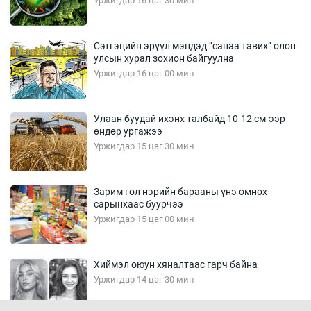
Уржигдар 16 цаг 30 мин
Сэтгэцийн эрүүл мэндэд “санаа тавих” олон
улсын хурал зохион байгуулна
Уржигдар 16 цаг 00 мин
Улаан буудай ихэнх талбайд 10-12 см-ээр
өндөр ургажээ
Уржигдар 15 цаг 30 мин
Зарим гол нэрийн барааны үнэ өмнөх
сарынхаас буурчээ
Уржигдар 15 цаг 00 мин
Хиймэл оюун хяналтаас гарч байна
Уржигдар 14 цаг 30 мин