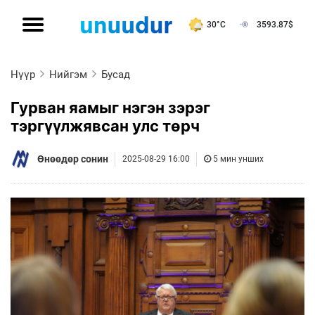
30°C
3593.87
$
Нүүр
Нийгэм
Бусад
Гурван яамыг нэгэн зэрэг
тэргүүлжявсан улс төрч
Өнөөдөр сонин
2025-08-29 16:00
5 мин унших