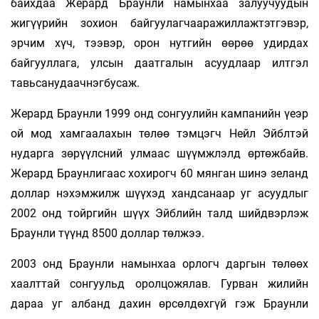
байхдаа Жерард Браунли намынхаа залуучуудын
жигүүрийн зохион байгуулагчааражиллажтэтгэвэр,
эрчим хүч, тээвэр, орон нутгийн өөрөө удирдах
байгууллага, улсын даатгалын асуудлаар илтгэл
тавьсанудаачнэгбусаж.
Жерард Браунли 1999 онд сонгуулийн кампанийн үеэр
ой мод хамгаалахын төлөө тэмцэгч Нейл Эйблтэй
нударга зөрүүлсний улмаас шүүмжлэлд өртөжбайв.
Жерард Браунлигаас хохирогч 60 мянган шинэ зеланд
доллар нэхэмжилж шүүхэд хандсанаар уг асуудлыг
2002 онд тойргийн шүүх Эйблийн талд шийдвэрлэж
Браунли түүнд 8500 доллар төлжээ.
2003 онд Браунли намынхаа орлогч даргын төлөөх
хаалттай сонгуульд оролцожялав. Гурван жилийн
дараа уг албанд дахин өрсөлдөхгүй гэж Браунли