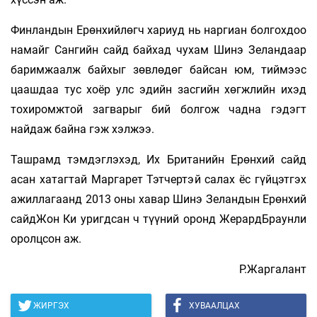
Финландын Ерөнхийлөгч хариуд нь наргиан болгохдоо
намайг Сангийн сайд байхад чухам Шинэ Зеландаар
баримжаалж байхыг зөвлөдөг байсан юм, тиймээс
цаашдаа тус хоёр улс эдийн засгийн хөгжлийн ихэд
тохиромжтой загварыг бий болгож чадна гэдэгт
найдаж байна гэж хэлжээ.
Ташрамд тэмдэглэхэд, Их Британийн Ерөнхий сайд
асан хатагтай Маргарет Тэтчертэй салах ёс гүйцэтгэх
ажиллагаанд 2013 оны хавар Шинэ Зеландын Ерөнхий
сайдЖон Ки уригдсан ч түүний оронд ЖерардБраунли
оролцсон аж.
Р.Жаргалант
ЖИРГЭХ
ХУВААЛЦАХ