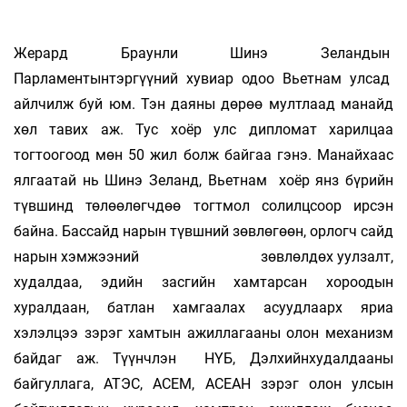
Жерард Браунли Шинэ Зеландын
Парламентынтэргүүний хувиар одоо Вьетнам улсад
айлчилж буй юм. Тэн даяны дөрөө мултлаад манайд
хөл тавих аж. Тус хоёр улс дипломат харилцаа
тогтоогоод мөн 50 жил болж байгаа гэнэ. Манайхаас
ялгаатай нь Шинэ Зеланд, Вьетнам хоёр янз бүрийн
түвшинд төлөөлөгчдөө тогтмол солилцсоор ирсэн
байна. Бассайд нарын түвшний зөвлөгөөн, орлогч сайд
нарын хэмжээний зөвлөлдөх уулзалт,
худалдаа, эдийн засгийн хамтарсан хороодын
хуралдаан, батлан хамгаалах асуудлаарх яриа
хэлэлцээ зэрэг хамтын ажиллагааны олон механизм
байдаг аж. Түүнчлэн НҮБ, Дэлхийнхудалдааны
байгуллага, АТЭС, АСЕМ, АСЕАН зэрэг олон улсын