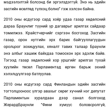
мэдээлэлтэй болсонд би эргэлздэггүй. Энэ нь эдийн
засгийн өсөлтөд түлхэц болно” гэж хэлсэн байна.
2010 оны есдүгээр сард хоёр удаа газар хөдөлсний
дараа Браунлиг түүний үр дагаврыг арилгах сайдаар
томилжээ. Крайстчерчийг сэргээн босгоход Засгийн
газар, орон нутгийн эрх барих байгууллагуудын
оролцоог зохицуулах, хяналт тавих талаар Браунли
энэ албыг хашиж байхдаа томоохон эрх эдэлж байв.
Тэгээд газар хөдөлсний хор уршгийг арилгах тухай
хуулийн төсөл Парламентад өргөн барьж эхний
хэлэлцүүлгээр батлуулав.
2010 оны есдүгээр сард Финландын эдийн засгийн
тогтолцооноос үлгэр авахыг сөрөг хүчний нэг депутат
Парламентын хуралдаан дээр санал болгоход
ЖерардБраунли “Фини хүмүүс боловсролгүй,