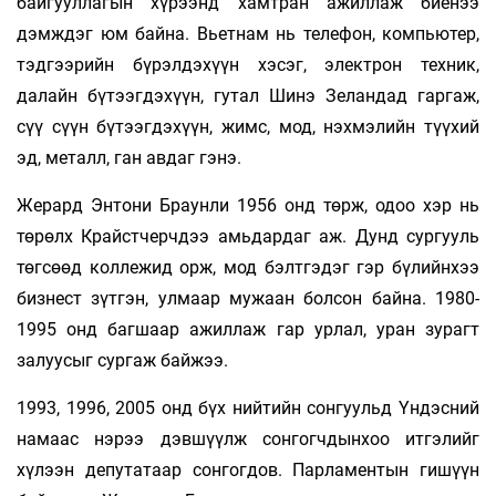
байгууллагын хүрээнд хамтран ажиллаж биенээ
дэмждэг юм байна. Вьетнам нь телефон, компьютер,
тэдгээрийн бүрэлдэхүүн хэсэг, электрон техник,
далайн бүтээгдэхүүн, гутал Шинэ Зеландад гаргаж,
сүү сүүн бүтээгдэхүүн, жимс, мод, нэхмэлийн түүхий
эд, металл, ган авдаг гэнэ.
Жерард Энтони Браунли 1956 онд төрж, одоо хэр нь
төрөлх Крайстчерчдээ амьдардаг аж. Дунд сургууль
төгсөөд коллежид орж, мод бэлтгэдэг гэр бүлийнхээ
бизнест зүтгэн, улмаар мужаан болсон байна. 1980-
1995 онд багшаар ажиллаж гар урлал, уран зурагт
залуусыг сургаж байжээ.
1993, 1996, 2005 онд бүх нийтийн сонгуульд Үндэсний
намаас нэрээ дэвшүүлж сонгогчдынхоо итгэлийг
хүлээн депутатаар сонгогдов. Парламентын гишүүн