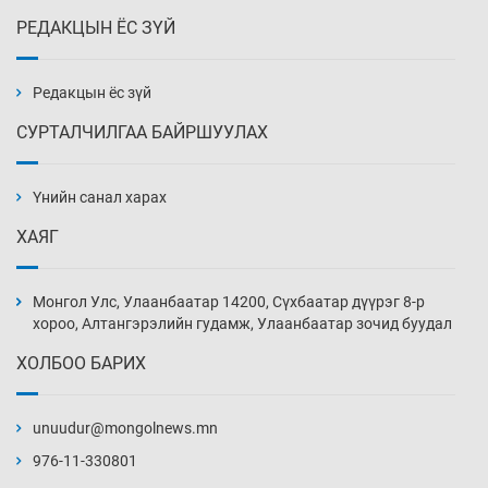
РЕДАКЦЫН ЁС ЗҮЙ
Эмэгтэйчүүд Бээжин, эрэгтэйчүүд Японд
бэлтгэл базаахаар хилийн дээс алхлаа
Уржигдар 14 цаг 00 мин
Редакцын ёс зүй
СУРТАЛЧИЛГАА БАЙРШУУЛАХ
АНУ-ын Цэргийн кибер командлалаын
ажилтнууд амиа хорлох явдал эрс
нэмэгджээ
Үнийн санал харах
Уржигдар 13 цаг 52 мин
ХАЯГ
Монголын шигшээ Хонконгийн багийг ялж,
эхний хожлоо авлаа
Монгол Улс, Улаанбаатар 14200, Сүхбаатар дүүрэг 8-р
Уржигдар 13 цаг 30 мин
хороо, Алтангэрэлийн гудамж, Улаанбаатар зочид буудал
ХОЛБОО БАРИХ
Техникийн өндөр үзүүлэлттэй агаарын хөлөг
худалдан авах хүсэлтээ уламжлав
unuudur@mongolnews.mn
Уржигдар 13 цаг 00 мин
976-11-330801