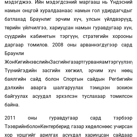
мэдэгджээ. Ийн мэдэгдсэний маргааш нь Үндэсний
намын онцгой хуралдаанаас намын гол удирдагчдыг
батлахад Браунлиг эрчим хүч, улсын үйлдвэрүүд,
төрийн үйлчилгээ, хариуцсан намын гуравдугаар хүн,
сүүдрийн кабинетын тэргүүн, стратегийн хорооны
даргаар томилов. 2008 оны арваннэгдүгээр сард
Браунли
ЖонКигийнэвслийнЗасгийнгазартгурваняамтэргүүлэхүү
Түүнийгэдийн засгийн хөгжил, эрчим хүч нөөц
баялгийн сайд болон Спортын сайдын Регбигийн
дэлхийн аварга шалгаруулах тэмцээн зохион
байгуулах асуудал эрхэлсэн туслахаар томилсон
байна.
2011 оны гуравдугаар сард тэрбээр
ТээврийнболонКентерберид газар хөдөлснөөс учирсан
хор уршгийг арилгах асуудал хариуцсан сайдаар