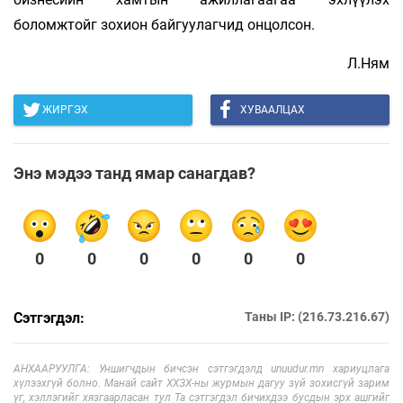
боломжтойг зохион байгуулагчид онцолсон.
Л.Ням
ЖИРГЭХ
ХУВААЛЦАХ
Энэ мэдээ танд ямар санагдав?
0
0
0
0
0
0
Сэтгэгдэл:
Таны IP: (216.73.216.67)
АНХААРУУЛГА: Уншигчдын бичсэн сэтгэгдэлд unuudur.mn хариуцлага
хүлээхгүй болно. Манай сайт ХХЗХ-ны журмын дагуу зүй зохисгүй зарим
үг, хэллэгийг хязгаарласан тул Та сэтгэгдэл бичихдээ бусдын эрх ашгийг