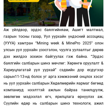
Аж үйлдвэр, эрдэс баялгийняам, Ашигт малтмал,
газрын тосны газар, Уул уурхайн үндэсний ассоциац
(УУҮА) хамтран “Mining week & MinePro 2025” олон
улсын уул уурхайн үзэсгэлэн, чуулга уулзалтыг дөрөв
дэх жилдээ зохион байгуулах гэж байна. “Эрдэс
баялгийн салбарын шинэ мөчлөг: Хөрөнгө оруулалт &
Хариуцлагатай уул уурхай” сэдвийн дор есдүгээр
сарын11-13-нд болох уг арга хэмжээний онцлох хэсэг
нь уул уурхайн салбарын Хөдөлмөрийн яармаг бөгөөд
компаниуд нээлттэй ажлын байраа танилцуулж,
зөвлөгөө мэдээлэл өгч, ярилцлага өрнүүлэх аж.
Сүүлийн өдөр нь салбарын шинэ технологи, ажил