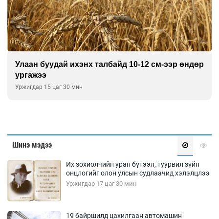
Улаан буудай ихэнх талбайд 10-12 см-ээр өндөр
ургажээ
Уржигдар 15 цаг 30 мин
Шинэ мэдээ
Их зохиолчийн уран бүтээл, туурвил зүйн
онцлогийг олон улсын судлаачид хэлэлцлээ
Уржигдар 17 цаг 30 мин
19 байршилд цахилгаан автомашин