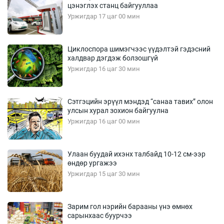
цэнэглэх станц байгууллаа
Уржигдар 17 цаг 00 мин
Циклоспора шимэгчээс үүдэлтэй гэдэсний
халдвар дэгдэж болзошгүй
Уржигдар 16 цаг 30 мин
Сэтгэцийн эрүүл мэндэд “санаа тавих” олон
улсын хурал зохион байгуулна
Уржигдар 16 цаг 00 мин
Улаан буудай ихэнх талбайд 10-12 см-ээр
өндөр ургажээ
Уржигдар 15 цаг 30 мин
Зарим гол нэрийн барааны үнэ өмнөх
сарынхаас буурчээ