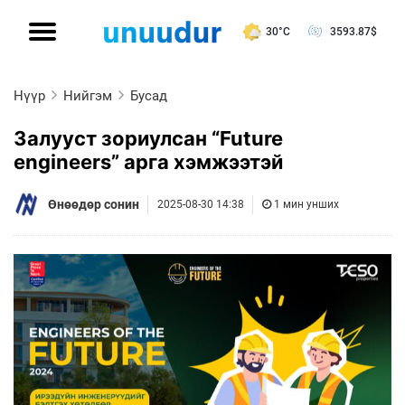
30°C
3593.87
$
Нүүр
Нийгэм
Бусад
Залууст зориулсан “Future
engineers” арга хэмжээтэй
Өнөөдөр сонин
2025-08-30 14:38
1 мин унших