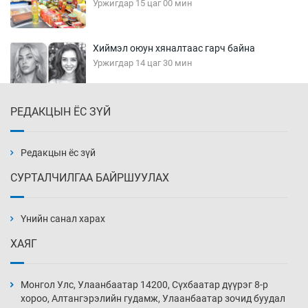
Уржигдар 15 цаг 00 мин
Хиймэл оюун хяналтаас гарч байна
Уржигдар 14 цаг 30 мин
РЕДАКЦЫН ЁС ЗҮЙ
Эмэгтэйчүүд Бээжин, эрэгтэйчүүд Японд
бэлтгэл базаахаар хилийн дээс алхлаа
Уржигдар 14 цаг 00 мин
Редакцын ёс зүй
СУРТАЛЧИЛГАА БАЙРШУУЛАХ
АНУ-ын Цэргийн кибер командлалаын
ажилтнууд амиа хорлох явдал эрс
нэмэгджээ
Үнийн санал харах
Уржигдар 13 цаг 52 мин
ХАЯГ
Монголын шигшээ Хонконгийн багийг ялж,
эхний хожлоо авлаа
Монгол Улс, Улаанбаатар 14200, Сүхбаатар дүүрэг 8-р
Уржигдар 13 цаг 30 мин
хороо, Алтангэрэлийн гудамж, Улаанбаатар зочид буудал