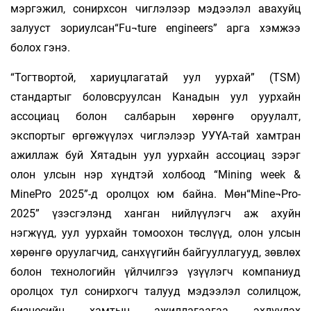
мэргэжил, сонирхсон чиглэлээр мэдээлэл авахуйц
залууст зориулсан“Fu¬ture engineers” арга хэмжээ
болох гэнэ.
“Тогтвортой, хариуцлагатай уул уурхай” (TSM)
стандартыг боловсруулсан Канадын уул уурхайн
ассоциац болон салбарын хөрөнгө оруулалт,
экспортыг өргөжүүлэх чиглэлээр УУҮА-тай хамтран
ажиллаж буй Хятадын уул уурхайн ассоциац зэрэг
олон улсын нэр хүндтэй холбоод “Mining week &
MinePro 2025”-д оролцох юм байна. Мөн“Mine¬Pro-
2025” үзэсгэлэнд ханган нийлүүлэгч аж ахуйн
нэгжүүд, уул уурхайн томоохон төслүүд, олон улсын
хөрөнгө оруулагчид, санхүүгийн байгууллагууд, зөвлөх
болон технологийн үйлчилгээ үзүүлэгч компаниуд
оролцох тул сонирхогч талууд мэдээлэл солилцож,
бизнесийн хамтын ажиллагаагаа эхлүүлэх