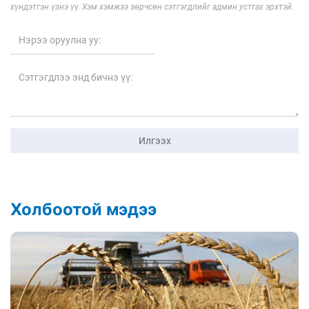
хүндэтгэн үзнэ үү. Хэм хэмжээ зөрчсөн сэтгэгдлийг админ устгах эрхтэй.
Илгээх
Холбоотой мэдээ