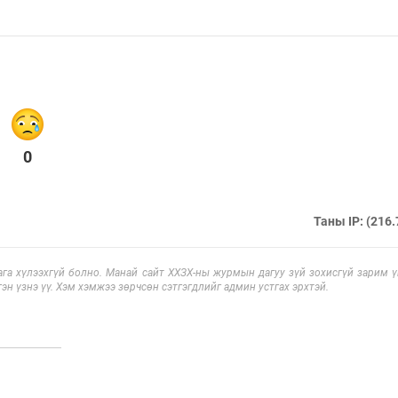
0
Таны IP: (216.
га хүлээхгүй болно. Манай сайт ХХЗХ-ны журмын дагуу зүй зохисгүй зарим үг
эн үзнэ үү. Хэм хэмжээ зөрчсөн сэтгэгдлийг админ устгах эрхтэй.