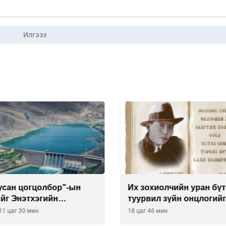
Илгээх
 усан цогцолбор”-ын
Их зохиолчийн уран бүт
йг Энэтхэгийн
туурвил зүйн онцлогийг
нид хариуцуулжээ
улсын судлаачид хэлэл
11 цаг 30 мин
18 цаг 46 мин