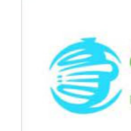
126-гийн НЭГ
Ертөнц
Спорт
Нийгэм
Бөх
Техник технологи
Сагсан бөмбөг
Шинжлэх ухаан
Хөлбөмбөг
Сонин хачин
Олимпын төрөл
Дэлхийн монгол
Тулааны спорт
Олимпын бус төр