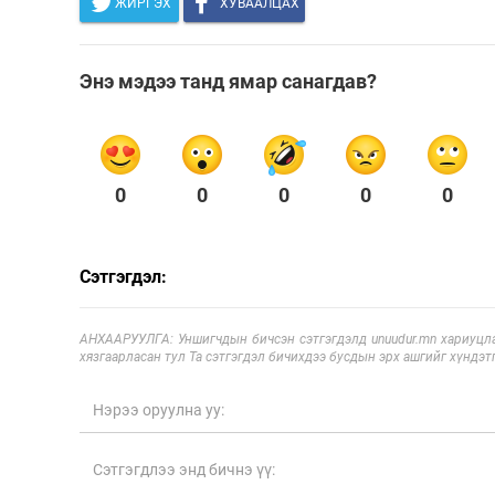
ЖИРГЭХ
ХУВААЛЦАХ
Энэ мэдээ танд ямар санагдав?
0
0
0
0
0
Сэтгэгдэл:
АНХААРУУЛГА: Уншигчдын бичсэн сэтгэгдэлд unuudur.mn хариуцла
хязгаарласан тул Та сэтгэгдэл бичихдээ бусдын эрх ашгийг хүндэтг