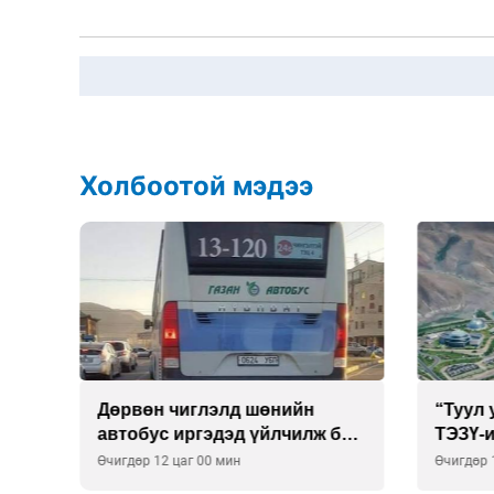
Холбоотой мэдээ
тэй
Дөрвөн чиглэлд шөнийн
“Туул
вах
автобус иргэдэд үйлчилж буй
ТЭЗҮ-и
гэв
компа
Өчигдөр 12 цаг 00 мин
Өчигдөр 