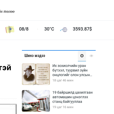
йн төлөө
08/8
30°C
3593.87
$
Соёл урлаг
Шинэ мэдээ
ой хөгжлийн зорилго -
Сонгодог урлаг
тэй
Их зохиолчийн уран
Ардын урлаг
бүтээл, туурвил зүйн
онцлогийг олон улсын
Дүрслэх урлаг
судлаачид хэлэлцлээ
18 цаг 46 мин
Өв соёл
таг
Кино урлаг
19 байршилд цахилгаан
автомашин цэнэглэх
 орчин
Цирк
станц байгууллаа
ол
19 цаг 16 мин
Рок поп, хип хоп
энд