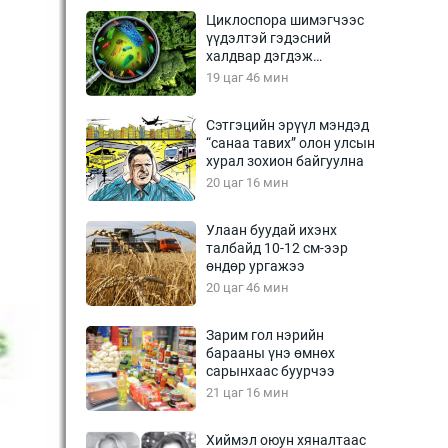
Урлагтай яриа
Циклоспора шимэгчээс
өрчил
үүдэлтэй гэдэсний
халдвар дэгдэж
энд-Эрхэм баян
болзошгүй
19 цаг 46 мин
Сэтгэцийн эрүүл мэндэд
“санаа тавих” олон улсын
хүний үг
хурал зохион байгуулна
20 цаг 16 мин
Улаан буудай ихэнх
талбайд 10-12 см-ээр
ага
Бусад
өндөр ургажээ
20 цаг 46 мин
Фото
сурвалжлагч
Видео
Зарим гол нэрийн
Инфографик
барааны үнэ өмнөх
сарынхаас буурчээ
Санал асуулга
21 цаг 16 мин
Хиймэл оюун хяналтаас