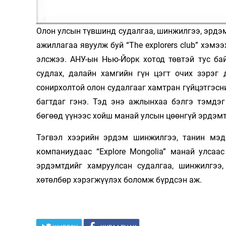
Олимп 2024
Олон улсын түвшинд судалгаа, шинжилгээ, эрдэ
ажиллагаа явуулж буй “The explorers club” хэмэ
элсжээ. АНУ-ын Нью-Йорк хотод төвтэй тус ба
судлах, далайн хамгийн гүн цэгт очих зэрэг
сонирхолтой олон судалгааг хамтран гүйцэтгэсн
багтдаг гэнэ. Тэд энэ ажлынхаа бэлгэ тэмдэ
бөгөөд үүнээс хойш манай улсын цөөнгүй эрдэмт
Тэгвэл хээрийн эрдэм шинжилгээ, танин мэдэ
компаниудаас “Explore Mongolia” манай улсаа
эрдэмтдийг хамруулсан судалгаа, шинжилгээ, 
хөтөлбөр хэрэгжүүлэх боломж бүрдсэн аж.