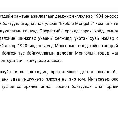
мтдийн хамтын ажиллагааг дэмжих чиглэлээр 1904 оноос 
эх байгууллагад манай улсын “Explore Mongolia” компани 
йгууллагын гишүүд Эверестийн оргилд гарах, хойд, өмнө
 дэлхийн шинжлэх ухааны хөгжилд үнэтэй хувь нэмэр о
ий дотор 1920- иод оны үед Монголын говьд хийсэн хээри
г болгож тус байгууллагын далбааг Монголын говьд ма
эн, судлаач гишүүнээр элсжээ.
хүйн аялал, экспедиц, арга хэмжээ дагнан зохион ба
с анх удаа гишүүнээр элссэн нь энэ юм. Ингэснээр ол
тусгай сонирхлын аялал зохион байгуулах, энэ төрлий