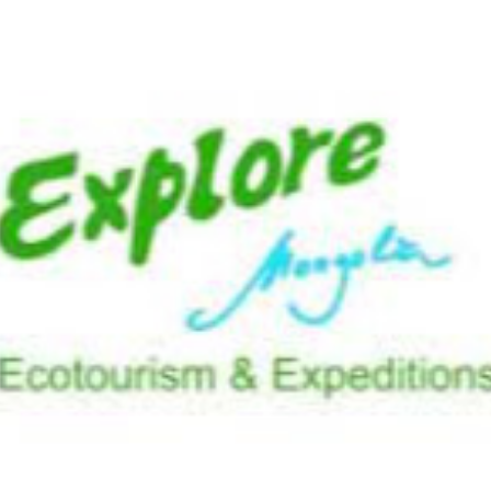
Ханш
Хэрэг з
Эрэлттэй мэдээ
Эрүүл м
Хууль ёс
Хүмүүс
Албаны 
Бусад
Life style
Ярилцл
Зөвлөгөө
Хоймор
Өнөөдрийн тухай
Уншигч-
өл