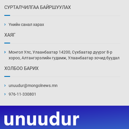
СУРТАЛЧИЛГАА БАЙРШУУЛАХ
АНУ-ын Цэргийн кибер командлалаын
ажилтнууд амиа хорлох явдал эрс
нэмэгджээ
Үнийн санал харах
22 цаг 7 мин
ХАЯГ
Монголын шигшээ Хонконгийн багийг ялж,
эхний хожлоо авлаа
Монгол Улс, Улаанбаатар 14200, Сүхбаатар дүүрэг 8-р
22 цаг 29 мин
хороо, Алтангэрэлийн гудамж, Улаанбаатар зочид буудал
ХОЛБОО БАРИХ
Техникийн өндөр үзүүлэлттэй агаарын хөлөг
худалдан авах хүсэлтээ уламжлав
unuudur@mongolnews.mn
22 цаг 59 мин
976-11-330801
“Шатахууны бус, бодлогын хомсдол
нүүрлээд байна”
23 цаг 29 мин