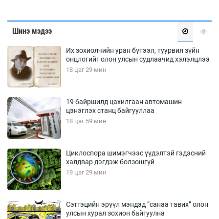
Шинэ мэдээ
Их зохиолчийн уран бүтээл, туурвил зүйн
онцлогийг олон улсын судлаачид хэлэлцлээ
18 цаг 29 мин
19 байршилд цахилгаан автомашин
цэнэглэх станц байгууллаа
18 цаг 59 мин
Циклоспора шимэгчээс үүдэлтэй гэдэсний
халдвар дэгдэж болзошгүй
19 цаг 29 мин
Сэтгэцийн эрүүл мэндэд “санаа тавих” олон
улсын хурал зохион байгуулна