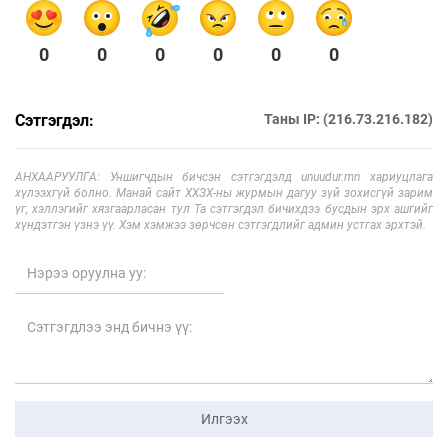
0
0
0
0
0
0
Сэтгэгдэл:
Таны IP: (216.73.216.182)
АНХААРУУЛГА: Уншигчдын бичсэн сэтгэгдэлд unuudur.mn хариуцлага
хүлээхгүй болно. Манай сайт ХХЗХ-ны журмын дагуу зүй зохисгүй зарим
үг, хэллэгийг хязгаарласан тул Та сэтгэгдэл бичихдээ бусдын эрх ашгийг
хүндэтгэн үзнэ үү. Хэм хэмжээ зөрчсөн сэтгэгдлийг админ устгах эрхтэй.
Илгээх