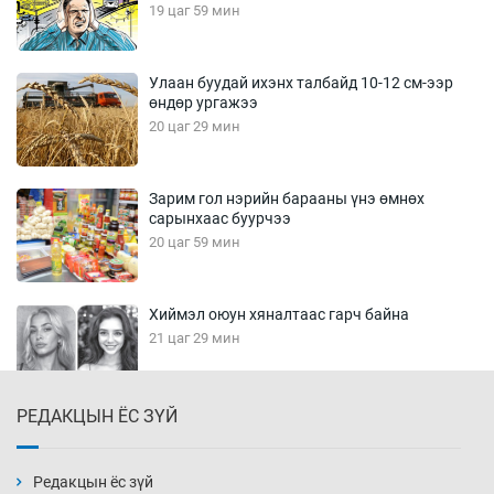
19 цаг 59 мин
Улаан буудай ихэнх талбайд 10-12 см-ээр
өндөр ургажээ
20 цаг 29 мин
Зарим гол нэрийн барааны үнэ өмнөх
сарынхаас буурчээ
20 цаг 59 мин
Хиймэл оюун хяналтаас гарч байна
21 цаг 29 мин
РЕДАКЦЫН ЁС ЗҮЙ
Эмэгтэйчүүд Бээжин, эрэгтэйчүүд Японд
бэлтгэл базаахаар хилийн дээс алхлаа
21 цаг 59 мин
Редакцын ёс зүй