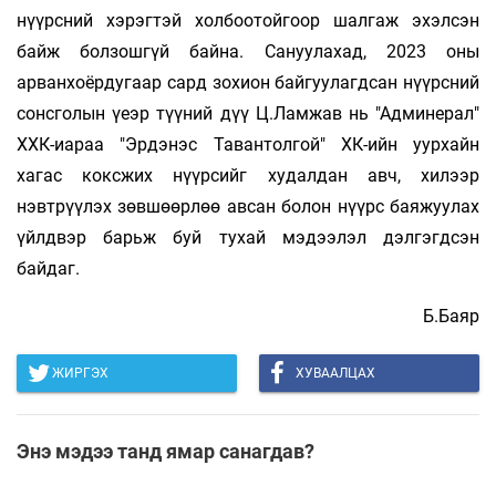
нүүрсний хэрэгтэй холбоотойгоор шалгаж эхэлсэн
байж болзошгүй байна. Сануулахад, 2023 оны
арванхоёрдугаар сард зохион байгуулагдсан нүүрсний
сонсголын үеэр түүний дүү Ц.Ламжав нь "Админерал"
ХХК-иараа "Эрдэнэс Тавантолгой" ХК-ийн уурхайн
хагас коксжих нүүрсийг худалдан авч, хилээр
нэвтрүүлэх зөвшөөрлөө авсан болон нүүрс баяжуулах
үйлдвэр барьж буй тухай мэдээлэл дэлгэгдсэн
байдаг.
Б.Баяр
ЖИРГЭХ
ХУВААЛЦАХ
Энэ мэдээ танд ямар санагдав?