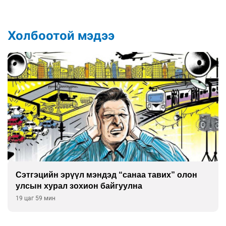
Холбоотой мэдээ
л мэндэд “санаа тавих” олон
Улаан буудай и
охион байгуулна
ургажээ
20 цаг 29 мин