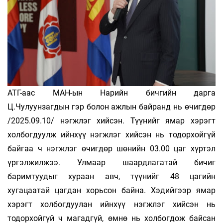
АТГ-аас МАН-ын Нарийн бичгийн дарга
Ц.Чулуунзагдын гэр болон ажлын байранд нь өчигдөр
/2025.09.10/ нэгжлэг хийсэн. Түүнийг ямар хэрэгт
холбогдуулж ийнхүү нэгжлэг хийсэн нь тодорхойгүй
байгаа ч нэгжлэг өчигдөр шөнийн 03.00 цаг хүртэл
үргэлжилжээ. Улмаар шаардлагатай бичиг
баримтуудыг хураан авч, түүнийг 48 цагийн
хугацаатай цагдан хорьсон байна. Хэдийгээр ямар
хэрэгт холбогдуулан ийнхүү нэгжлэг хийсэн нь
тодорхойгүй ч магадгүй, өмнө нь холбогдож байсан