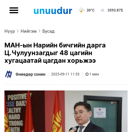
30°C
3593.87
$
Нүүр
Нийгэм
Бусад
МАН-ын Нарийн бичгийн дарга
Ц.Чулуунзагдыг 48 цагийн
хугацаатай цагдан хорьжээ
Өнөөдөр сонин
2025-09-11 11:55
1 мин