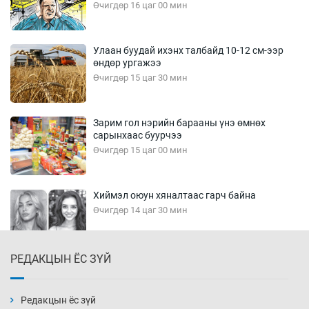
Өчигдөр 16 цаг 00 мин
Улаан буудай ихэнх талбайд 10-12 см-ээр
өндөр ургажээ
Өчигдөр 15 цаг 30 мин
Зарим гол нэрийн барааны үнэ өмнөх
сарынхаас буурчээ
Өчигдөр 15 цаг 00 мин
Хиймэл оюун хяналтаас гарч байна
Өчигдөр 14 цаг 30 мин
РЕДАКЦЫН ЁС ЗҮЙ
Эмэгтэйчүүд Бээжин, эрэгтэйчүүд Японд
бэлтгэл базаахаар хилийн дээс алхлаа
Өчигдөр 14 цаг 00 мин
Редакцын ёс зүй