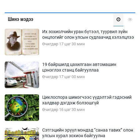
Шинэ мэдээ
Их зохиолчийн уран бүтээл, туурвил зүйн
онцлогийг олон улсын судлаачид хэлэлцлээ
Өчигдөр 17 цаг 30 мин
19 байршилд цахилгаан автомашин
цэнэглэх станц байгууллаа
Өчигдөр 17 цаг 00 мин
Циклоспора шимэгчээс үүдэлтэй гэдэсний
халдвар дэгдэж болзошгүй
Өчигдөр 16 цаг 30 мин
Сэтгэцийн эрүүл мэндэд “санаа тавих” олон
улсын хурал зохион байгуулна