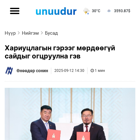
30°C
3593.87
$
Нүүр
Нийгэм
Бусад
Хариуцлагын гэрээг мөрдөөгүй
сайдыг огцруулна гэв
Өнөөдөр сонин
2025-09-12 14:30
1 мин