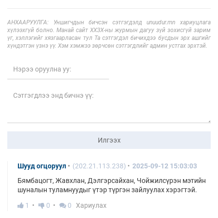
АНХААРУУЛГА: Уншигчдын бичсэн сэтгэгдэлд unuudur.mn хариуцлага
хүлээхгүй болно. Манай сайт ХХЗХ-ны журмын дагуу зүй зохисгүй зарим
үг, хэллэгийг хязгаарласан тул Та сэтгэгдэл бичихдээ бусдын эрх ашгийг
хүндэтгэн үзнэ үү. Хэм хэмжээ зөрчсөн сэтгэгдлийг админ устгах эрхтэй.
Илгээх
Шууд огцоруул
(202.21.113.238)
2025-09-12 15:03:03
Бямбацогт, Жавхлан, Дэлгэрсайхан, Чойжилсүрэн мэтийн
шуналын туламнуудыг үтэр түргэн зайлуулах хэрэгтэй.
1
0
0
Хариулах