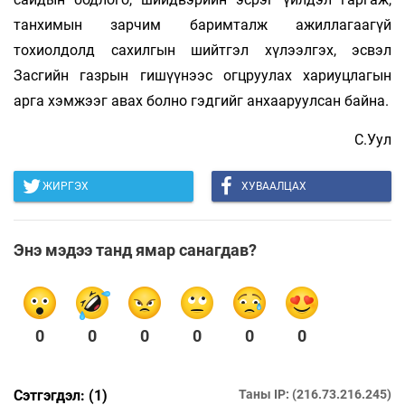
танхимын зарчим баримталж ажиллагаагүй
тохиолдолд сахилгын шийтгэл хүлээлгэх, эсвэл
Засгийн газрын гишүүнээс огцруулах хариуцлагын
арга хэмжээг авах болно гэдгийг анхааруулсан байна.
С.Уул
ЖИРГЭХ
ХУВААЛЦАХ
Энэ мэдээ танд ямар санагдав?
0
0
0
0
0
0
Сэтгэгдэл: (1)
Таны IP: (216.73.216.245)