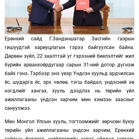
Ерөнхий сайд Г.Занданшатар Засгийн газрын
гишүүдтэй хариуцлагын гэрээ байгуулсан байна.
Дөрвөн зүйл, 22 заалттай уг гэрээний биелэлтийг жил
бүрийн арванхоёрдугаар сарын 31-ний дотор дүгнэж
байх гэнэ. Тэрбээр энэ үеэр Үндсэн хуульд ардчилсан
ёс, шударга ёс, эрх чөлөө, тэгш байдал, үндэсний эв
нэгдлийг хангах, хууль дээдлэх нь төрийн үйл
ажиллагааны үндсэн зарчим мөн хэмээн заасныг
сануулжээ.
Мөн Монгол Улсын хууль, тогтоомжийг зөрчсөн буюу
төрийн үйл ажиллагааны үндсэн зарчим, Ерөнхий
сайдын бодлого, шийдвэрийн эсрэг үйлдэл гаргаж,