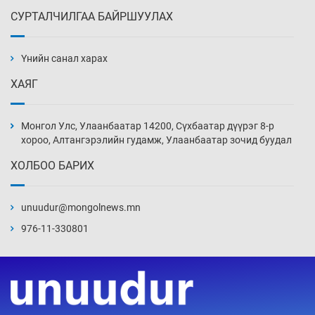
СУРТАЛЧИЛГАА БАЙРШУУЛАХ
АНУ-ын Цэргийн кибер командлалаын
ажилтнууд амиа хорлох явдал эрс
нэмэгджээ
Үнийн санал харах
Өчигдөр 13 цаг 52 мин
ХАЯГ
Монголын шигшээ Хонконгийн багийг ялж,
эхний хожлоо авлаа
Монгол Улс, Улаанбаатар 14200, Сүхбаатар дүүрэг 8-р
Өчигдөр 13 цаг 30 мин
хороо, Алтангэрэлийн гудамж, Улаанбаатар зочид буудал
ХОЛБОО БАРИХ
Техникийн өндөр үзүүлэлттэй агаарын хөлөг
худалдан авах хүсэлтээ уламжлав
unuudur@mongolnews.mn
Өчигдөр 13 цаг 00 мин
976-11-330801
“Шатахууны бус, бодлогын хомсдол
нүүрлээд байна”
Өчигдөр 12 цаг 30 мин