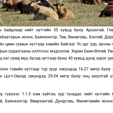
ы байдлаар нийт нутгийн 55 хувьд буюу Архангай, Го
үхбаатарын ихэнх, Баянхонгор, Төв, Өмнөговь, Хэнтий, До
айн цөөн сумын нутгаар хэвийн байгааг Ус цаг уур, орчны
рын судалгааны хэлтсээс мэдээлэв. Харин Баян-Өлгий, Ув
ц нэг сумд муу, бусад нутгаар буюу 40 хувьд дунд зэрэг ур
олон говийн нутгаар түр зуур секундэд 16-27 метр буюу 
йн Цогт-Овоод секундэд 29-34 метр буюу онц аюултай ү
түүнээс 1.1-3 хэм хүйтэн, хур тунадас нийт нутгийн 
й, Баянхонгор, Өвөрхангай, Дундговь, Өмнөговийн ихэнх