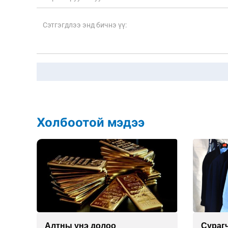
Холбоотой мэдээ
Алтны үнэ долоо
Сураг