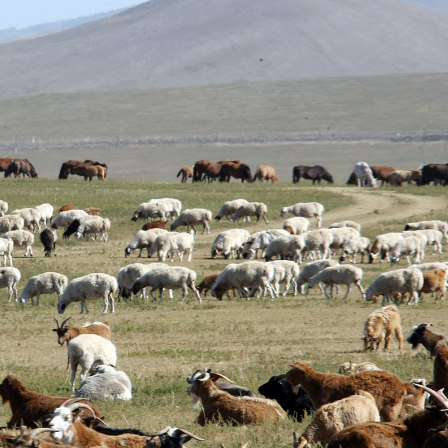
Ханш
Хэрэг з
Эрэлттэй мэдээ
Эрүүл м
Хууль ёс
Хүмүүс
Албаны 
Бусад
Life style
Ярилцл
Зөвлөгөө
Хоймор
Өнөөдрийн тухай
Уншигч-
өл