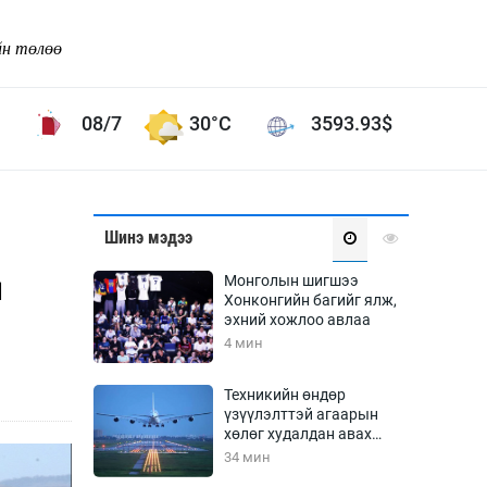
йн төлөө
08/7
30°C
3593.93
$
Соёл урлаг
Шинэ мэдээ
ой хөгжлийн зорилго -
Сонгодог урлаг
н
Монголын шигшээ
Ардын урлаг
Хонконгийн багийг ялж,
эхний хожлоо авлаа
Дүрслэх урлаг
4 мин
Өв соёл
таг
Кино урлаг
Техникийн өндөр
үзүүлэлттэй агаарын
 орчин
Цирк
хөлөг худалдан авах
ол
хүсэлтээ уламжлав
34 мин
Рок поп, хип хоп
энд