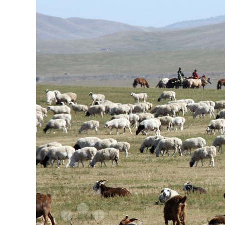
126-гийн НЭГ
Ертөнц
Спорт
Нийгэм
Бөх
Техник технологи
Сагсан бөмбөг
Шинжлэх ухаан
Хөлбөмбөг
Сонин хачин
Олимпын төрөл
Дэлхийн монгол
Тулааны спорт
Олимпын бус төр