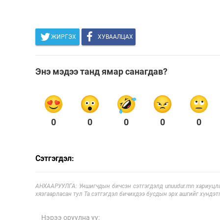
ЖИРГЭХ
ХУВААЛЦАХ
Энэ мэдээ танд ямар санагдав?
0
0
0
0
0
Сэтгэгдэл:
АНХААРУУЛГА: Уншигчдын бичсэн сэтгэгдэлд unuudur.mn хариуцла
хязгаарласан тул Та сэтгэгдэл бичихдээ бусдын эрх ашгийг хүндэтг