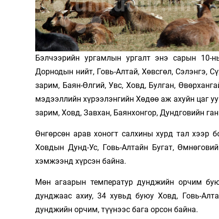
Олимп 2024
Бэлчээрийн ургамлын ургалт энэ сарын 10-н
Дорнодын нийт, Говь-Алтай, Хөвсгөл, Сэлэнгэ, С
зарим, Баян-Өлгий, Увс, Ховд, Булган, Өвөрханг
мэдээллийн хүрээлэнгийн Хөдөө аж ахуйн цаг уу
зарим, Ховд, Завхан, Баянхонгор, Дундговийн ган
Өнгөрсөн арав хоногт салхины хурд тал хээр б
Ховдын Дунд-Ус, Говь-Алтайн Бугат, Өмнөгови
хэмжээнд хүрсэн байна.
Мөн агаарын температур дунджийн орчим буюу 
дунджаас ахиу, 34 хувьд буюу Ховд, Говь-Алта
дунджийн орчим, түүнээс бага орсон байна.