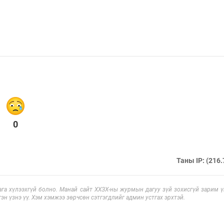
0
Таны IP: (216.
га хүлээхгүй болно. Манай сайт ХХЗХ-ны журмын дагуу зүй зохисгүй зарим үг
эн үзнэ үү. Хэм хэмжээ зөрчсөн сэтгэгдлийг админ устгах эрхтэй.