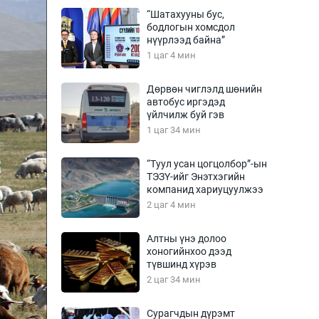
Урлагтай яриа
“Шатахууны бус,
өрчил
бодлогын хомсдол
нүүрлээд байна”
энд-Эрхэм баян
1 цаг 4 мин
Дөрвөн чиглэлд шөнийн
автобус иргэдэд
хүний үг
үйлчилж буй гэв
1 цаг 34 мин
“Туул усан цогцолбор”-ын
ТЭЗҮ-ийг Энэтхэгийн
ага
Бусад
компанид хариуцуулжээ
2 цаг 4 мин
Фото
сурвалжлагч
Видео
Алтны үнэ долоо
Инфографик
хоногийнхоо дээд
түвшинд хүрэв
Санал асуулга
2 цаг 34 мин
Сурагчдын дүрэмт