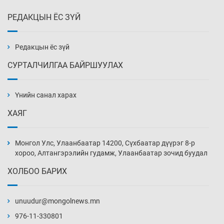
РЕДАКЦЫН ЁС ЗҮЙ
Монгол Улс дундаас дээш орлоготой
орнуудын тоонд багтав
2 цаг 52 мин
Редакцын ёс зүй
СУРТАЛЧИЛГАА БАЙРШУУЛАХ
Сошиал хийрхэлд “барьцаалагдсан” сайд,
дарга нарын туйлшрал
Үнийн санал харах
3 цаг 22 мин
ХАЯГ
Боловсролын чанар уруудах бүрд босгоо
намсгасаар л байх уу
Монгол Улс, Улаанбаатар 14200, Сүхбаатар дүүрэг 8-р
3 цаг 52 мин
хороо, Алтангэрэлийн гудамж, Улаанбаатар зочид буудал
ХОЛБОО БАРИХ
Монгол Улсын эмэгтэй шигшээ баг
өмсгөлөө гардан авлаа
unuudur@mongolnews.mn
18 цаг 21 мин
976-11-330801