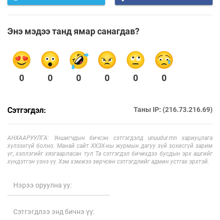
Энэ мэдээ танд ямар санагдав?
0
0
0
0
0
0
Сэтгэгдэл:
Таны IP: (216.73.216.69)
АНХААРУУЛГА: Уншигчдын бичсэн сэтгэгдэлд unuudur.mn хариуцлага
хүлээхгүй болно. Манай сайт ХХЗХ-ны журмын дагуу зүй зохисгүй зарим
үг, хэллэгийг хязгаарласан тул Та сэтгэгдэл бичихдээ бусдын эрх ашгийг
хүндэтгэн үзнэ үү. Хэм хэмжээ зөрчсөн сэтгэгдлийг админ устгах эрхтэй.