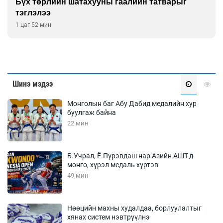
Бүх төрлийн шатахууны гаалийн татварыг
тэглэлээ
1 цаг 52 мин
Шинэ мэдээ
Монголын баг Абу Дабид медалийн хур
буулгаж байна
22 мин
Б.Учрал, Ё.Пүрэвдаш нар Азийн АШТ-д
мөнгө, хүрэл медаль хүртэв
49 мин
Нөөцийн махны худалдаа, борлуулалтыг
хянах систем нэвтрүүлнэ