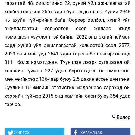
гаралтай 48, биологийнх 22, хүний үйл ажиллагаатай
холбоотой осол 3657 удаа бүртгэгдсэн аж. Үүний 2948
нь ахуйн түймрийнх байв. Өөрөөр хэлбэл, хүний үйл
ажиллагаатай холбоотой осол жилээс жилд
нэмэгдсэн үзүүлэлттэй байна. 2022 оны эхний найман
сард хүний үйл ажиллагаатай холбоотой осол 2577,
2023 оны мөн үед 2641 удаа гарсан бол өнгөрсөн онд
3111 болж нэмэгджээ. Түүнчлэн дээрх хугацаанд ой,
хээрийн түймэр 227 удаа бүртгэгдсэн нь өмнө оны
мөн үеийнхээс 136-гаар буюу 2.5 дахин өссөн дүн гэнэ.
Сүүлийн 10 жилийн статистик мэдээнээс харахад ой,
хээрийн түймэр 2015 онд хамгийн олон буюу 354 удаа
гарчээ.
Ч.Болор
ЖИРГЭХ
ХУВААЛЦАХ