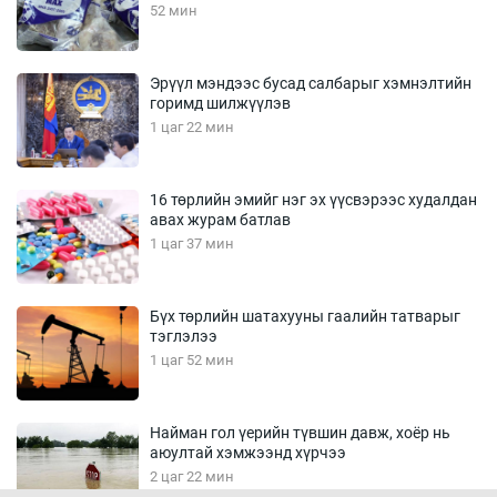
52 мин
Эрүүл мэндээс бусад салбарыг хэмнэлтийн
горимд шилжүүлэв
1 цаг 22 мин
16 төрлийн эмийг нэг эх үүсвэрээс худалдан
авах журам батлав
1 цаг 37 мин
Бүх төрлийн шатахууны гаалийн татварыг
тэглэлээ
1 цаг 52 мин
Найман гол үерийн түвшин давж, хоёр нь
аюултай хэмжээнд хүрчээ
2 цаг 22 мин