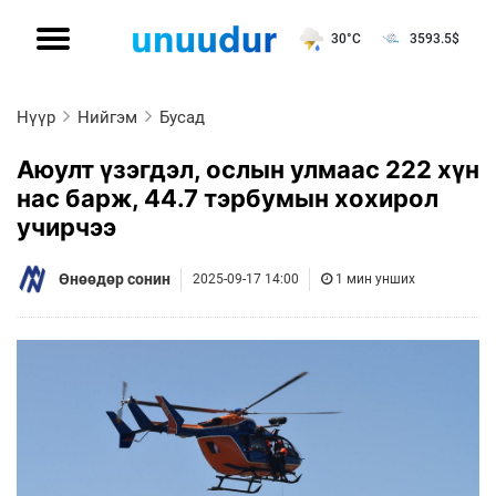
30°C
3593.5
$
Нүүр
Нийгэм
Бусад
Аюулт үзэгдэл, ослын улмаас 222 хүн
нас барж, 44.7 тэрбумын хохирол
учирчээ
Өнөөдөр сонин
2025-09-17 14:00
1 мин унших