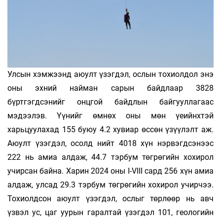
Улсын хэмжээнд аюулт үзэгдэл, ослын тохиолдол энэ
оны эхний найман сарын байдлаар 3828
бүртгэгдсэнийг онцгой байдлын байгууллагаас
мэдээлэв. Үүнийг өмнөх оны мөн үеийнхтэй
харьцуулахад 155 буюу 4.2 хувиар өссөн үзүүлэлт аж.
Аюулт үзэгдэл, осолд нийт 4018 хүн нэрвэгдсэнээс
222 нь амиа алдаж, 44.7 тэрбум төгрөгийн хохирол
учирсан байна. Харин 2024 оны I-VIII сард 256 хүн амиа
алдаж, улсад 29.3 тэрбум төгрөгийн хохирол учирчээ.
Тохиолдсон аюулт үзэгдэл, ослыг төрлөөр нь авч
үзвэл ус, цаг уурын гаралтай үзэгдэл 101, геологийн