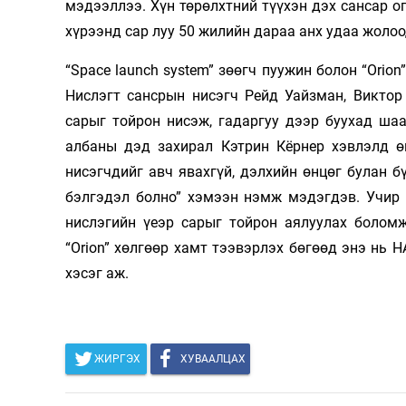
мэдээллээ. Хүн төрөлхтний түүхэн дэх сансар ог
Олимп 2024
хүрээнд сар луу 50 жилийн дараа анх удаа жолоод
“Space launch system” зөөгч пуужин болон “Orio
Нислэгт сансрын нисэгч Рейд Уайзман, Виктор
сарыг тойрон нисэж, гадаргуу дээр буухад ша
албаны дэд захирал Кэтрин Кёрнер хэвлэлд өг
нисэгчдийг авч явахгүй, дэлхийн өнцөг булан б
бэлгэдэл болно” хэмээн нэмж мэдэгдэв. Учир 
нислэгийн үеэр сарыг тойрон аялуулах боломж
“Orion” хөлгөөр хамт тээвэрлэх бөгөөд энэ нь
хэсэг аж.
ЖИРГЭХ
ХУВААЛЦАХ