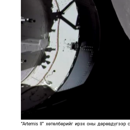
126-гийн НЭГ
Ертөнц
Спорт
Нийгэм
Бөх
Техник технологи
Сагсан бөмбөг
Шинжлэх ухаан
Хөлбөмбөг
Сонин хачин
Олимпын төрөл
Дэлхийн монгол
Тулааны спорт
“Artemis II” хөтөлбөрийг ирэх оны дөрөвдүгээр
Олимпын бус төр