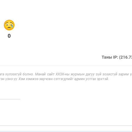
0
Таны IP: (216.7
га хүлээхгүй болно. Манай сайт ХХЗХ-ны журмын дагуу зүй зохисгүй зарим үг
эн үзнэ үү. Хэм хэмжээ зөрчсөн сэтгэгдлийг админ устгах эрхтэй.