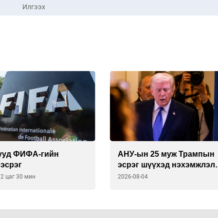
Илгээх
н 25 муж Трампын
Онош нь бүү хэл, ул мөр
 шүүхэд нэхэмжлэл
олдоогүй онгоцны ослу
04
2026-08-04