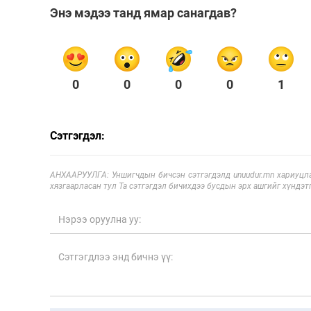
Энэ мэдээ танд ямар санагдав?
0
0
0
0
1
Сэтгэгдэл:
АНХААРУУЛГА: Уншигчдын бичсэн сэтгэгдэлд unuudur.mn хариуцла
хязгаарласан тул Та сэтгэгдэл бичихдээ бусдын эрх ашгийг хүндэтг