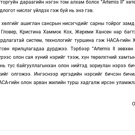
торгуйн дараагийн нэгэн том алхам болох “Artemis II” хө
логот нислэг үйлдэх гэж буй нь энэ гэв.
n” хөлгийг ашиглан сансрын нисэгчдийг сарны тойрог замд
 Гловер, Кристина Хаммок Кох, Жереми Хансен нар багт
ардлагатай систем, технологийг туршина гэж НАСА-гийн 
сөн ярилцлагадаа дурджээ. Тэрбээр “Artemis II зөвхөн
үрээс олон сая хүний нэрийг тээж, хүн төрөлхтний хамты
нь тус байгууллагынхан олон нийтэд зориулан нэрээ бич
ийг олгожээ. Ингэснээр иргэдийн нэрсийг бичсэн бичи
 НАСА-гийн олон арван жилийн турш хадгалж ирсэн уламжл
О