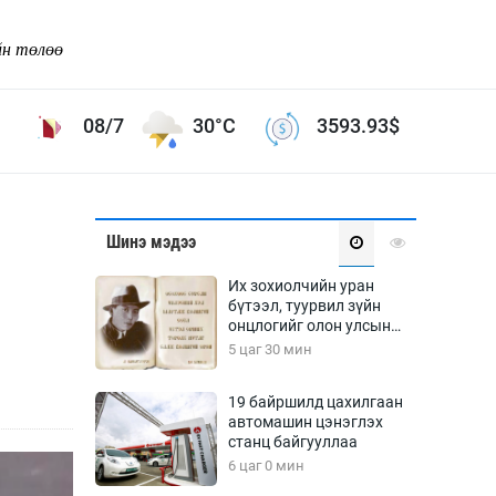
йн төлөө
08/7
30°C
3593.93
$
Соёл урлаг
Шинэ мэдээ
ой хөгжлийн зорилго -
Сонгодог урлаг
Их зохиолчийн уран
Ардын урлаг
бүтээл, туурвил зүйн
онцлогийг олон улсын
Дүрслэх урлаг
судлаачид хэлэлцлээ
5 цаг 30 мин
Өв соёл
таг
Кино урлаг
19 байршилд цахилгаан
автомашин цэнэглэх
 орчин
Цирк
станц байгууллаа
ол
6 цаг 0 мин
Рок поп, хип хоп
энд