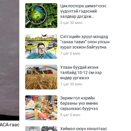
Урлагтай яриа
Циклоспора шимэгчээс
өрчил
үүдэлтэй гэдэсний
халдвар дэгдэж
энд-Эрхэм баян
болзошгүй
6 цаг 30 мин
Сэтгэцийн эрүүл мэндэд
“санаа тавих” олон улсын
хүний үг
хурал зохион байгуулна
7 цаг 0 мин
Улаан буудай ихэнх
талбайд 10-12 см-ээр
ага
Бусад
өндөр ургажээ
7 цаг 30 мин
Фото
сурвалжлагч
Видео
Зарим гол нэрийн
Инфографик
барааны үнэ өмнөх
сарынхаас буурчээ
Санал асуулга
8 цаг 0 мин
АСА-гаас
Хиймэл оюун хяналтаас