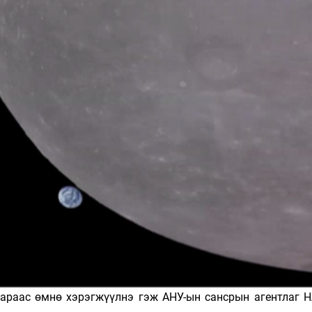
Ханш
Хэрэг з
Эрэлттэй мэдээ
Эрүүл м
Хууль ёс
Хүмүүс
Албаны 
Бусад
Life style
Ярилцл
Зөвлөгөө
Хоймор
Өнөөдрийн тухай
Уншигч-
 сараас өмнө хэрэгжүүлнэ гэж АНУ-ын сансрын агентлаг Н
өл