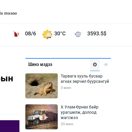
йн төлөө
08/6
30°C
3593.5
$
Соёл урлаг
Шинэ мэдээ
ой хөгжлийн зорилго -
Сонгодог урлаг
рын
Тарвага хууль бусаар
Ардын урлаг
агнах зөрчил буурсангүй
3 мин
Дүрслэх урлаг
Өв соёл
таг
Кино урлаг
Х.Улам-Өрнөх байр
урагшилж, долоод
 орчин
Цирк
жагсжээ
ол
33 мин
Рок поп, хип хоп
энд