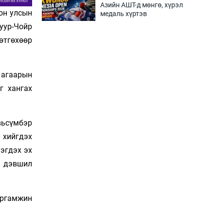
Азийн АШТ-д мөнгө, хүрэл
он улсын
медаль хүртэв
3 цаг 0 мин
уур-Чойр
гөтгөхөөр
Нөөцийн махны
худалдаа, борлуулалтыг
хянах систем нэвтрүүлнэ
 агаарын
3 цаг 3 мин
г хангах
Эрүүл мэндээс бусад
салбарыг хэмнэлтийн
горимд шилжүүлэв
вьсүмбэр
3 цаг 33 мин
 хийгдэх
эгдэх эх
16 төрлийн эмийг нэг эх
үүсвэрээс худалдан авах
н дэвшил
журам батлав
3 цаг 48 мин
Аргамжин
Бүх төрлийн шатахууны
гаалийн татварыг