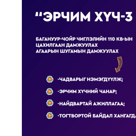
126-гийн НЭГ
Ертөнц
Спорт
Нийгэм
Бөх
Техник технологи
Сагсан бөмбөг
Шинжлэх ухаан
Хөлбөмбөг
Сонин хачин
Олимпын төрөл
Дэлхийн монгол
Тулааны спорт
Олимпын бус төр