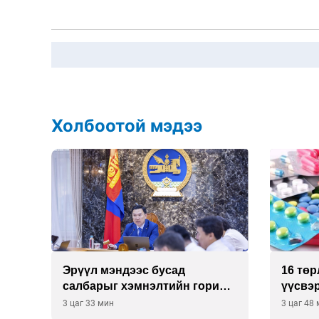
Холбоотой мэдээ
Эрүүл мэндээс бусад
16 төр
м
салбарыг хэмнэлтийн горимд
үүсвэр
шилжүүлэв
журам
3 цаг 33 мин
3 цаг 48