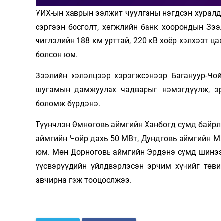
УИХ-ын хаврын ээлжит чуулганы нэгдсэн хуралда
Олимп 2024
сэргээн босголт, хөгжлийн банк хоорондын Зээ
чиглэлийн 188 км урттай, 220 кВ хоёр хэлхээт 
болсон юм.
Зээлийн хэлэлцээр хэрэгжсэнээр Багануур-Чо
шугамын дамжуулах чадварыг нэмэгдүүлж, эр
боломж бүрдэнэ.
Түүнчлэн Өмнөговь аймгийн Ханбогд сумд байрла
аймгийн Чойр дахь 50 МВт, Дундговь аймгийн М
юм. Мөн Дорноговь аймгийн Эрдэнэ сумд шинээ
үүсвэрүүдийн үйлдвэрлэсэн эрчим хүчийг төв
авчирна гэж тооцоолжээ.