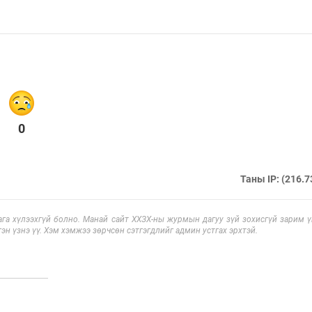
0
Таны IP: (216.7
га хүлээхгүй болно. Манай сайт ХХЗХ-ны журмын дагуу зүй зохисгүй зарим үг
эн үзнэ үү. Хэм хэмжээ зөрчсөн сэтгэгдлийг админ устгах эрхтэй.