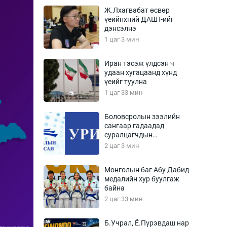
Урлагтай яриа
Ж.Лхагвабат өсвөр
өрчил
үеийнхний ДАШТ-ийг
дэнсэлнэ
энд-Эрхэм баян
1 цаг 3 мин
Иран тэсэж үлдсэн ч
удаан хугацаанд хүнд
хүний үг
үеийг туулна
1 цаг 33 мин
Боловсролын зээлийн
сангаар гадаадад
ага
Бусад
суралцагчдын
амьжиргааны зардлын
2 цаг 3 мин
Фото
хэмжээг шинэчлэн
сурвалжлагч
Видео
тогтоох нь
Монголын баг Абу Дабид
Инфографик
медалийн хур буулгаж
байна
Санал асуулга
2 цаг 33 мин
Б.Учрал, Ё.Пүрэвдаш нар