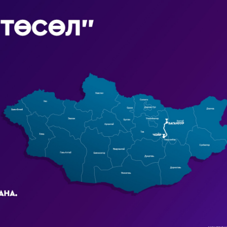
Ханш
Хэрэг з
Эрэлттэй мэдээ
Эрүүл м
Хууль ёс
Хүмүүс
Албаны 
Бусад
Life style
Ярилцл
Зөвлөгөө
Хоймор
Өнөөдрийн тухай
Уншигч-
өл