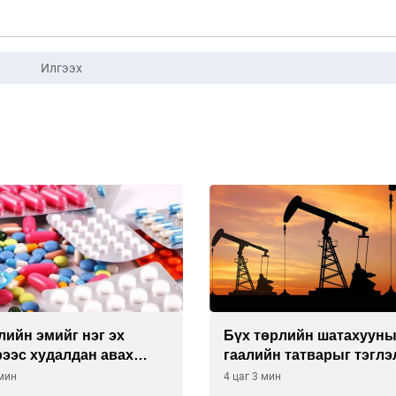
Илгээх
лийн эмийг нэг эх
Бүх төрлийн шатахуун
ээс худалдан авах
гаалийн татварыг тэглэ
 батлав
 мин
4 цаг 3 мин