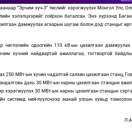
анаар “Эрчим хүч-3” төслийг хэрэгжүүлэх Монгол Улс, Ол
лийн хэлэлцээрийг соёрхон баталсан. Энэ хүрээнд Баган
цахилгаан дамжуулах агаарын шугам болон дэд станцыг өр
йр чиглэлийн одоогийн 110 кВ-ын цахилгаан дамжуулах
чим хүчний найдвартай ажиллагаа, тогтвортой байдлы
х 250 МВт-ын хүчин чадалтай салхин цахилгаан станц, Го
андалговь дахь 30 МВт-ын нарны цахилгаан станцын ажил
р хэрэгжүүлэх 30 МВт-ын нарны цахилгаан станцын сэргэ
ийн системд ний-лүүлснээр манай улсын хувьд томоохо
Л.