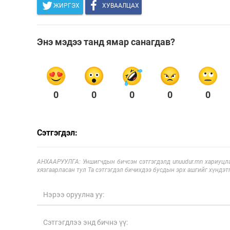
ЖИРГЭХ
ХУВААЛЦАХ
Энэ мэдээ танд ямар санагдав?
0
0
0
0
0
Сэтгэгдэл:
АНХААРУУЛГА: Уншигчдын бичсэн сэтгэгдэлд unuudur.mn хариуцла
хязгаарласан тул Та сэтгэгдэл бичихдээ бусдын эрх ашгийг хүндэтг