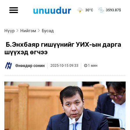
30°C
3593.87
$
Нүүр
Нийгэм
Бусад
Б.Энхбаяр гишүүнийг УИХ-ын дарга
шүүхэд өгчээ
Өнөөдөр сонин
2025-10-15 09:33
1 мин