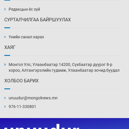
бэлтгэл базаахаар хилийн дээс алхлаа
Уржигдар 14 цаг 00 мин
Редакцын ёс зүй
СУРТАЛЧИЛГАА БАЙРШУУЛАХ
АНУ-ын Цэргийн кибер командлалаын
ажилтнууд амиа хорлох явдал эрс
нэмэгджээ
Үнийн санал харах
Уржигдар 13 цаг 52 мин
ХАЯГ
Монголын шигшээ Хонконгийн багийг ялж,
эхний хожлоо авлаа
Монгол Улс, Улаанбаатар 14200, Сүхбаатар дүүрэг 8-р
Уржигдар 13 цаг 30 мин
хороо, Алтангэрэлийн гудамж, Улаанбаатар зочид буудал
ХОЛБОО БАРИХ
Техникийн өндөр үзүүлэлттэй агаарын хөлөг
худалдан авах хүсэлтээ уламжлав
unuudur@mongolnews.mn
Уржигдар 13 цаг 00 мин
976-11-330801
“Шатахууны бус, бодлогын хомсдол
нүүрлээд байна”
Уржигдар 12 цаг 30 мин