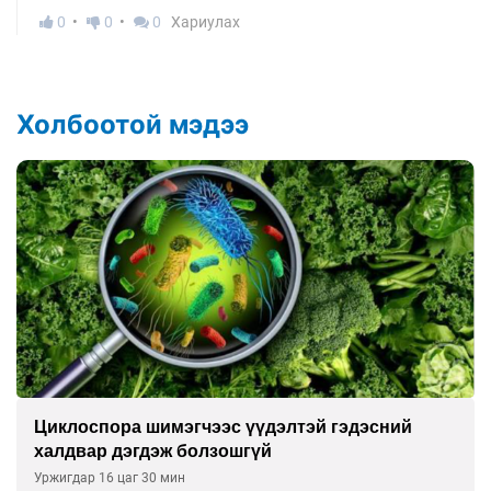
0
0
0
Хариулах
Холбоотой мэдээ
Сэтгэцийн эрүүл мэндэд “санаа тавих” олон
улсын хурал зохион байгуулна
Уржигдар 16 цаг 00 мин