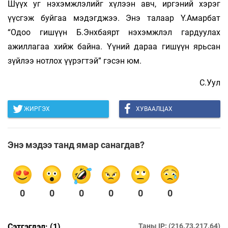
Шүүх уг нэхэмжлэлийг хүлээн авч, иргэний хэрэг
үүсгэж буйгаа мэдэгджээ. Энэ талаар Ү.Амарбат
“Одоо гишүүн Б.Энхбаярт нэхэмжлэл гардуулах
ажиллагаа хийж байна. Үүний дараа гишүүн ярьсан
зүйлээ нотлох үүрэгтэй” гэсэн юм.
С.Уул
ЖИРГЭХ
ХУВААЛЦАХ
Энэ мэдээ танд ямар санагдав?
0
0
0
0
0
0
Сэтгэгдэл: (1)
Таны IP: (216.73.217.64)