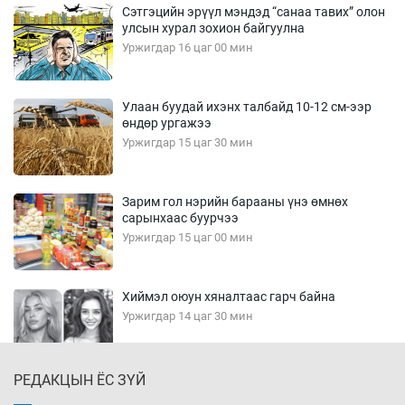
Сэтгэцийн эрүүл мэндэд “санаа тавих” олон
улсын хурал зохион байгуулна
Уржигдар 16 цаг 00 мин
Улаан буудай ихэнх талбайд 10-12 см-ээр
өндөр ургажээ
Уржигдар 15 цаг 30 мин
Зарим гол нэрийн барааны үнэ өмнөх
сарынхаас буурчээ
Уржигдар 15 цаг 00 мин
Хиймэл оюун хяналтаас гарч байна
Уржигдар 14 цаг 30 мин
РЕДАКЦЫН ЁС ЗҮЙ
Эмэгтэйчүүд Бээжин, эрэгтэйчүүд Японд