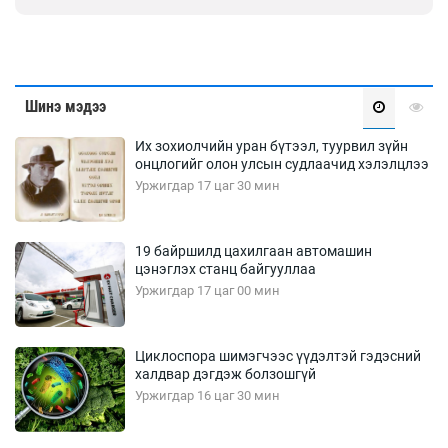
Шинэ мэдээ
Их зохиолчийн уран бүтээл, туурвил зүйн
онцлогийг олон улсын судлаачид хэлэлцлээ
Уржигдар 17 цаг 30 мин
19 байршилд цахилгаан автомашин
цэнэглэх станц байгууллаа
Уржигдар 17 цаг 00 мин
Циклоспора шимэгчээс үүдэлтэй гэдэсний
халдвар дэгдэж болзошгүй
Уржигдар 16 цаг 30 мин