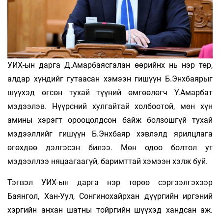
УИХ-ын дарга Д.Амарбаясгалан өөрийнх нь нэр төр,
алдар хүндийг гутаасан хэмээн гишүүн Б.Энхбаярыг
шүүхэд өгсөн тухай түүний өмгөөлөгч Ү.Амарбат
мэдээлэв. Нүүрсний хулгайтай холбоотой, мөн хүн
амины хэрэгт орооцолдсон байж болзошгүй тухай
мэдээллийг гишүүн Б.Энхбаяр хэвлэлд ярилцлага
өгөхдөө дэлгэсэн билээ. Мөн одоо болтол уг
мэдээллээ няцаагаагүй, баримттай хэмээн хэлж буй.
Тэгвэл УИХ-ын дарга нэр төрөө сэргээлгэхээр
Баянгол, Хан-Уул, Сонгинохайрхан дүүргийн иргэний
хэргийн анхан шатны тойргийн шүүхэд хандсан аж.