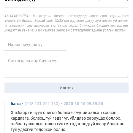
АНХААРУУЛГА: Уншигчдын бичсэн сэтгэгдэлд unuudur.mn хариуцлага
хүлээхгүй болно. Манай сайт ХХЗХ-ны журмын дагуу зүй зохисгүй зарим
үг, хэллэгийг хязгаарласан тул Та сэтгэгдэл бичихдээ бусдын эрх ашгийг
хүндэтгэн үзнэ үү. Хэм хэмжээ зөрчсөн сэтгэгдлийг админ устгах эрхтэй.
Илгээх
багш
(202.131.251.130)
2025-10-15 09:39:55
Энхбаяр гишүүн онигоо болжээ.түүний хэлсэн хоосон
хардлага, болзошгүй гэдэг үг, үйлдлээ хариуцах боллоо.
албан тушаалын төлөө хүн гүтгэдэг өөдгүй шаар болох нь
тун удахгүй тодорхой болно.