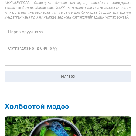
АНХААРУУЛГА: Уншигчдын бичсэн сэтгэгдэлд unuudur.mn хариуцлага
хүлээхгүй болно. Манай сайт ХХЗХ-ны журмын дагуу зүй зохисгүй зарим
үг, хэллэгийг хязгаарласан тул Та сэтгэгдэл бичихдээ бусдын эрх ашгийг
хүндэтгэн үзнэ үү. Хэм хэмжээ зөрчсөн сэтгэгдлийг админ устгах эрхтэй.
Илгээх
Холбоотой мэдээ