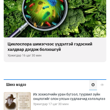
Сэтгэцийн эрүүл мэндэд “санаа тавих” олон
улсын хурал зохион байгуулна
Уржигдар 16 цаг 00 мин
Шинэ мэдээ
Их зохиолчийн уран бүтээл, туурвил зүйн
онцлогийг олон улсын судлаачид хэлэлцлээ
Уржигдар 17 цаг 30 мин