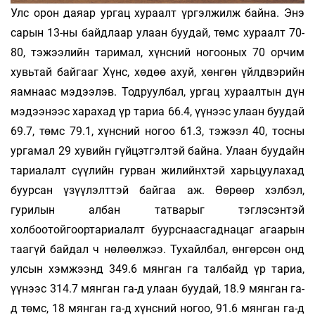
Улс орон даяар ургац хураалт үргэлжилж байна. Энэ
сарын 13-ны байдлаар улаан буудай, төмс хураалт 70-
80, тэжээлийн таримал, хүнсний ногооных 70 орчим
хувьтай байгааг Хүнс, хөдөө ахуй, хөнгөн үйлдвэрийн
яамнаас мэдээлэв. Тодруулбал, ургац хураалтын дүн
мэдээнээс харахад үр тариа 66.4, үүнээс улаан буудай
69.7, төмс 79.1, хүнсний ногоо 61.3, тэжээл 40, тосны
ургамал 29 хувийн гүйцэтгэлтэй байна. Улаан буудайн
тариалалт сүүлийн гурван жилийнхтэй харьцуулахад
буурсан үзүүлэлттэй байгаа аж. Өөрөөр хэлбэл,
гурилын албан татварыг тэглэсэнтэй
холбоотойгоортариалалт буурснаасгаднацаг агаарын
таагүй байдал ч нөлөөлжээ. Тухайлбал, өнгөрсөн онд
улсын хэмжээнд 349.6 мянган га талбайд үр тариа,
үүнээс 314.7 мянган га-д улаан буудай, 18.9 мянган га-
д төмс, 18 мянган га-д хүнсний ногоо, 91.6 мянган га-д