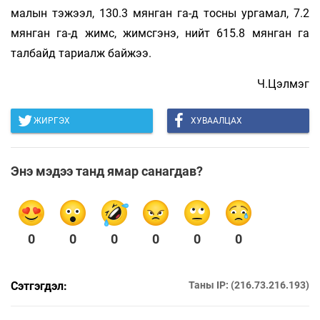
малын тэжээл, 130.3 мянган га-д тосны ургамал, 7.2
мянган га-д жимс, жимсгэнэ, нийт 615.8 мянган га
талбайд тариалж байжээ.
Ч.Цэлмэг
ЖИРГЭХ
ХУВААЛЦАХ
Энэ мэдээ танд ямар санагдав?
0
0
0
0
0
0
Сэтгэгдэл:
Таны IP: (216.73.216.193)