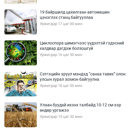
19 байршилд цахилгаан автомашин
цэнэглэх станц байгууллаа
Уржигдар 17 цаг 00 мин
Циклоспора шимэгчээс үүдэлтэй гэдэсний
халдвар дэгдэж болзошгүй
Уржигдар 16 цаг 30 мин
Сэтгэцийн эрүүл мэндэд “санаа тавих” олон
улсын хурал зохион байгуулна
Уржигдар 16 цаг 00 мин
Улаан буудай ихэнх талбайд 10-12 см-ээр
өндөр ургажээ
Уржигдар 15 цаг 30 мин