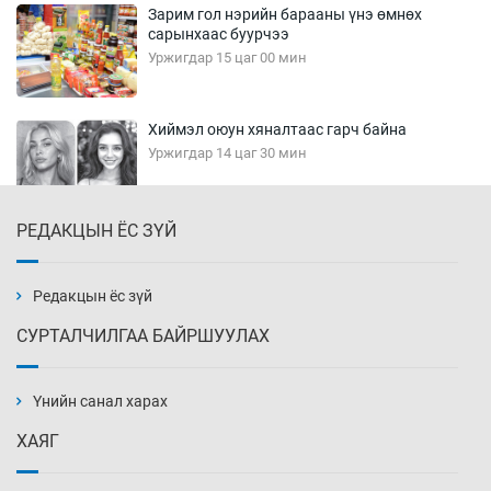
Зарим гол нэрийн барааны үнэ өмнөх
сарынхаас буурчээ
Уржигдар 15 цаг 00 мин
Хиймэл оюун хяналтаас гарч байна
Уржигдар 14 цаг 30 мин
РЕДАКЦЫН ЁС ЗҮЙ
Эмэгтэйчүүд Бээжин, эрэгтэйчүүд Японд
бэлтгэл базаахаар хилийн дээс алхлаа
Уржигдар 14 цаг 00 мин
Редакцын ёс зүй
СУРТАЛЧИЛГАА БАЙРШУУЛАХ
АНУ-ын Цэргийн кибер командлалаын
ажилтнууд амиа хорлох явдал эрс
нэмэгджээ
Үнийн санал харах
Уржигдар 13 цаг 52 мин
ХАЯГ
Монголын шигшээ Хонконгийн багийг ялж,