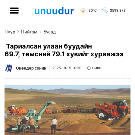
30°C
3593.87
$
Нүүр
Нийгэм
Бусад
Тариалсан улаан буудайн
69.7, төмсний 79.1 хувийг хураажээ
Өнөөдөр сонин
2025-10-15 10:30
1 мин