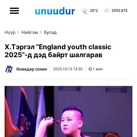
30°C
3593.87
$
Нүүр
Нийгэм
Бусад
Х.Тэргэл “England youth classic
2025”-д дэд байрт шалгарав
Өнөөдөр сонин
2025-10-15 14:30
1 мин