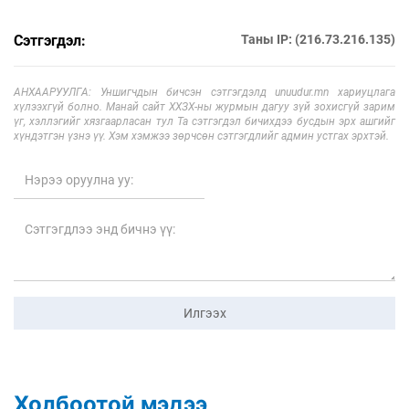
Сэтгэгдэл:
Таны IP: (216.73.216.135)
АНХААРУУЛГА: Уншигчдын бичсэн сэтгэгдэлд unuudur.mn хариуцлага
хүлээхгүй болно. Манай сайт ХХЗХ-ны журмын дагуу зүй зохисгүй зарим
үг, хэллэгийг хязгаарласан тул Та сэтгэгдэл бичихдээ бусдын эрх ашгийг
хүндэтгэн үзнэ үү. Хэм хэмжээ зөрчсөн сэтгэгдлийг админ устгах эрхтэй.
Илгээх
Холбоотой мэдээ