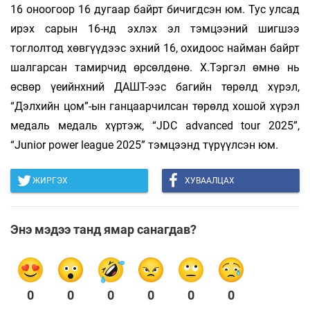
16 оноогоор 16 дугаар байрт бичигдсэн юм. Тус улсад
ирэх сарын 16-нд эхлэх эл тэмцээний шигшээ
тоглолтод хөвгүүдээс эхний 16, охидоос найман байрт
шалгарсан тамирчид өрсөлдөнө. Х.Тэргэл өмнө нь
өсвөр үеийнхний ДАШТ-ээс багийн төрөлд хүрэл,
“Дэлхийн цом”-ын ганцаарчилсан төрөлд хошой хүрэл
медаль медаль хүртэж, “JDC advanced tour 2025”,
“Junior power league 2025” тэмцээнд түрүүлсэн юм.
ЖИРГЭХ
ХУВААЛЦАХ
Энэ мэдээ танд ямар санагдав?
0
0
0
0
0
0