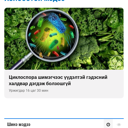
Сэтгэцийн эрүүл мэндэд “санаа тавих” олон
улсын хурал зохион байгуулна
Уржигдар 16 цаг 00 мин
Шинэ мэдээ