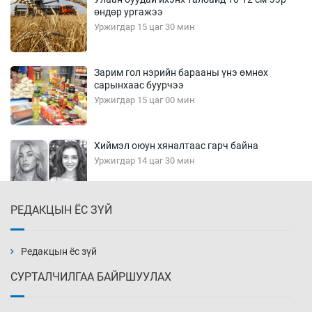
өндөр ургажээ
Уржигдар 15 цаг 30 мин
Зарим гол нэрийн барааны үнэ өмнөх
сарынхаас буурчээ
Уржигдар 15 цаг 00 мин
Хиймэл оюун хяналтаас гарч байна
Уржигдар 14 цаг 30 мин
РЕДАКЦЫН ЁС ЗҮЙ
Эмэгтэйчүүд Бээжин, эрэгтэйчүүд Японд
бэлтгэл базаахаар хилийн дээс алхлаа
Уржигдар 14 цаг 00 мин
Редакцын ёс зүй
СУРТАЛЧИЛГАА БАЙРШУУЛАХ
АНУ-ын Цэргийн кибер командлалаын
ажилтнууд амиа хорлох явдал эрс