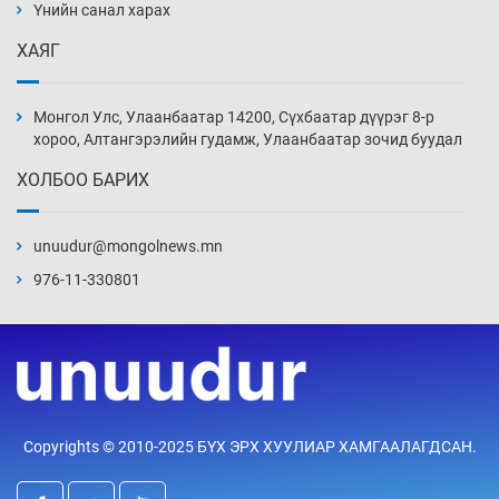
нэмэгджээ
Үнийн санал харах
Уржигдар 13 цаг 52 мин
ХАЯГ
Монголын шигшээ Хонконгийн багийг ялж,
эхний хожлоо авлаа
Монгол Улс, Улаанбаатар 14200, Сүхбаатар дүүрэг 8-р
Уржигдар 13 цаг 30 мин
хороо, Алтангэрэлийн гудамж, Улаанбаатар зочид буудал
ХОЛБОО БАРИХ
Техникийн өндөр үзүүлэлттэй агаарын хөлөг
худалдан авах хүсэлтээ уламжлав
unuudur@mongolnews.mn
Уржигдар 13 цаг 00 мин
976-11-330801
“Шатахууны бус, бодлогын хомсдол
нүүрлээд байна”
Уржигдар 12 цаг 30 мин
Дөрвөн чиглэлд шөнийн автобус иргэдэд
Copyrights © 2010-2025 БҮХ ЭРХ ХУУЛИАР ХАМГААЛАГДСАН.
үйлчилж буй гэв
Уржигдар 12 цаг 00 мин