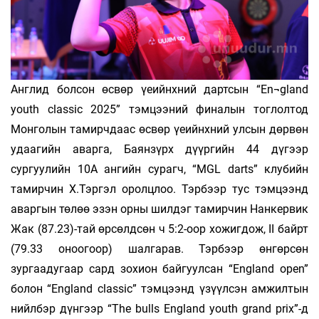
Англид болсон өсвөр үеийнхний дартсын “En¬gland
youth classic 2025” тэмцээний финалын тоглолтод
Монголын тамирчдаас өсвөр үеийнхний улсын дөрвөн
удаагийн аварга, Баянзүрх дүүргийн 44 дүгээр
сургуулийн 10А ангийн сурагч, “MGL darts” клубийн
тамирчин Х.Тэргэл оролцлоо. Тэрбээр тус тэмцээнд
аваргын төлөө эзэн орны шилдэг тамирчин Нанкервик
Жак (87.23)-тай өрсөлдсөн ч 5:2-оор хожигдож, II байрт
(79.33 оноогоор) шалгарав. Тэрбээр өнгөрсөн
зургаадугаар сард зохион байгуулсан “England open”
болон “England classic” тэмцээнд үзүүлсэн амжилтын
нийлбэр дүнгээр “The bulls England youth grand prix”-д