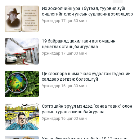
Их зохиолчийн уран бүтээл, туурвил зүйн
онцлогийг олон улсын судлаачид хэлэлцлээ
Уржигдар 17 цаг 30 мин
19 байршилд цахилгаан автомашин
цэнэглэх станц байгууллаа
Уржигдар 17 цаг 00 мин
Циклоспора шимэгчээс үүдэлтэй гэдэсний
халдвар дэгдэж болзошгүй
Уржигдар 16 цаг 30 мин
Сэтгэцийн эрүүл мэндэд “санаа тавих” олон
улсын хурал зохион байгуулна
Уржигдар 16 цаг 00 мин
Улаан буудай ихэнх талбайд 10-12 см-ээр