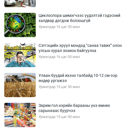
Циклоспора шимэгчээс үүдэлтэй гэдэсний
халдвар дэгдэж болзошгүй
Уржигдар 16 цаг 30 мин
Сэтгэцийн эрүүл мэндэд “санаа тавих” олон
улсын хурал зохион байгуулна
Уржигдар 16 цаг 00 мин
Улаан буудай ихэнх талбайд 10-12 см-ээр
өндөр ургажээ
Уржигдар 15 цаг 30 мин
Зарим гол нэрийн барааны үнэ өмнөх
сарынхаас буурчээ
Уржигдар 15 цаг 00 мин