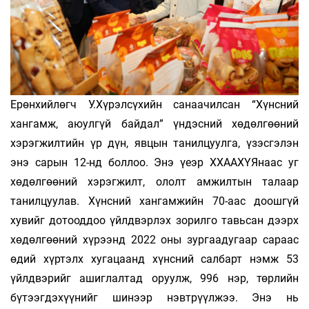
Ерөнхийлөгч У.Хүрэлсүхийн санаа­чилсан “Хүнсний
хангамж, аюулгүй байдал” үндэсний хөдөлгөөний
хэрэгжилтийн үр дүн, явцын танилцуулга, үзэсгэлэн
энэ са­рын 12-нд боллоо. Энэ үеэр ХХААХҮЯнаас уг
хөдөлгөөний хэрэгжилт, ололт ам­жил­тын талаар
танилцуулав. Хүнсний хан­гам­жийн 70-аас доошгүй
хувийг дотоод­доо үйлдвэрлэх зорилго тавьсан дээрх
хөдөлгөөний хүрээнд 2022 оны зургаа­дугаар сараас
өдий хүртэлх хуга­цаанд хүнсний салбарт нэмж 53
үйлд­вэрийг ашиглалтад оруулж, 996 нэр, төрлийн
бүтээгдэхүүнийг шинээр нэвтрүүлжээ. Энэ нь