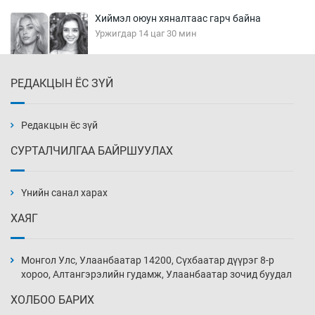
Хиймэл оюун хяналтаас гарч байна
Уржигдар 14 цаг 30 мин
РЕДАКЦЫН ЁС ЗҮЙ
Эмэгтэйчүүд Бээжин, эрэгтэйчүүд Японд
бэлтгэл базаахаар хилийн дээс алхлаа
Уржигдар 14 цаг 00 мин
Редакцын ёс зүй
СУРТАЛЧИЛГАА БАЙРШУУЛАХ
АНУ-ын Цэргийн кибер командлалаын
ажилтнууд амиа хорлох явдал эрс
нэмэгджээ
Үнийн санал харах
Уржигдар 13 цаг 52 мин
ХАЯГ
Монголын шигшээ Хонконгийн багийг ялж,
эхний хожлоо авлаа
Монгол Улс, Улаанбаатар 14200, Сүхбаатар дүүрэг 8-р
Уржигдар 13 цаг 30 мин
хороо, Алтангэрэлийн гудамж, Улаанбаатар зочид буудал
ХОЛБОО БАРИХ
Техникийн өндөр үзүүлэлттэй агаарын хөлөг