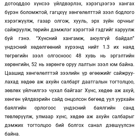
дотооддоо хүнсээ үйлдвэрлэх, хэ­рэг­цээгээ хангах
бүрэн бо­ломж­той, гагц­хүү хөнгөлөлттэй зээл бод­лого
хэрэг­жүүлж, газар олгож, хууль, эрх зүйн орч­ныг
сайжруулж, төрийн дэмж­лэг хэрэг­тэй гэдгийг харуулж
буй гэнэ. “Хүнсний хангамж, аюулгүй байдал”
үндэсний хө­дөлгөөний хүрээнд нийт 1.3 их наяд
төгрөгийн зээл олгосноос 48 хувь нь эргэл­тийн
хөрөнгийн, 52 нь хөрөнгө оруу­­ лалтын зээл юм байна.
Цаашид хөн­гө­лөлттэй зээлийн үр өгөөжийг сайж­руу­
ла­хад хөдөө аж ахуйн салбарт даатгалын тогтолцоо,
зөвлөх үйлчилгээ чухал байгааг Хүнс, хөдөө аж ахуй,
хөнгөн үйлдвэрийн сайд онцолсон бөгөөд уул уурхайн
баялгийн орлогоос үндэсний баялгийн санд
төвлөрүүлж, улмаар хүнс, хөдөө аж ахуйн салбарыг
дэмжих тогтолцоо бий болгох санал дэвшүүлсэн
байна.