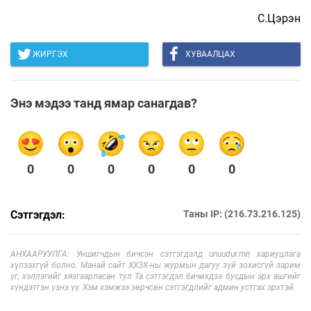
С.Цэрэн
ЖИРГЭХ
ХУВААЛЦАХ
Энэ мэдээ танд ямар санагдав?
0
0
0
0
0
0
Сэтгэгдэл:
Таны IP: (216.73.216.125)
АНХААРУУЛГА: Уншигчдын бичсэн сэтгэгдэлд unuudur.mn хариуцлага
хүлээхгүй болно. Манай сайт ХХЗХ-ны журмын дагуу зүй зохисгүй зарим
үг, хэллэгийг хязгаарласан тул Та сэтгэгдэл бичихдээ бусдын эрх ашгийг
хүндэтгэн үзнэ үү. Хэм хэмжээ зөрчсөн сэтгэгдлийг админ устгах эрхтэй.