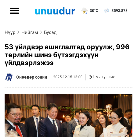
30°C
3593.87
$
Нүүр
Нийгэм
Бусад
53 үйлдвэр ашиглалтад оруулж, 996
төрлийн шинэ бүтээгдэхүүн
үйлдвэрлэжээ
Өнөөдөр сонин
2025-12-15 13:00
1 мин унших