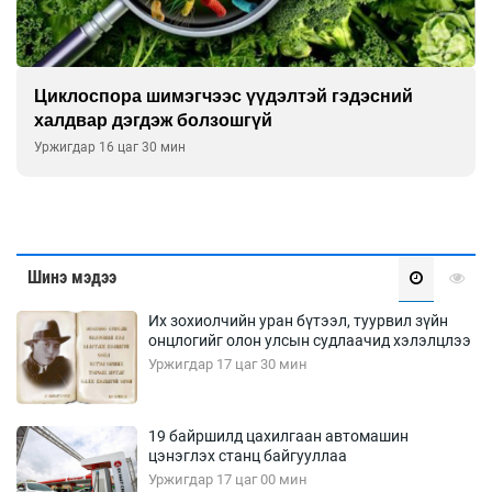
Сэтгэцийн эрүүл мэндэд “санаа тавих” олон
улсын хурал зохион байгуулна
Уржигдар 16 цаг 00 мин
Шинэ мэдээ
Их зохиолчийн уран бүтээл, туурвил зүйн
онцлогийг олон улсын судлаачид хэлэлцлээ
Уржигдар 17 цаг 30 мин
19 байршилд цахилгаан автомашин
цэнэглэх станц байгууллаа
Уржигдар 17 цаг 00 мин